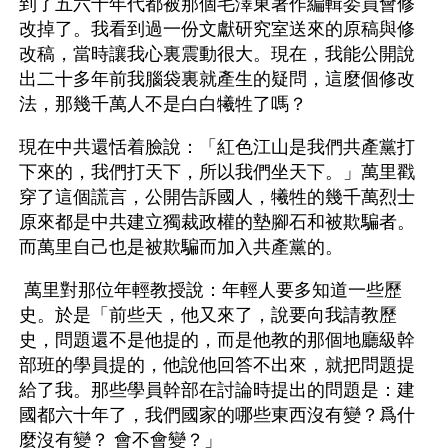
到了五六十年代都被那個毛澤東著作編輯委員會修
改掉了。我看到過一份文獻研究室送來的原稿與修
改稿，當時讓我心裏震動很大。現在，我能公開說
出二十多年前我腦袋裏就產生的疑問，這麼個修改
法，那幾千萬人不是白白犧牲了嗎？
現在中共還恬着臉說：「紅色江山是我們共產黨打
下來的，我們打天下，所以我們坐天下。」萬里戳
穿了這個謊言，公開告訴國人，犧牲的幾千萬烈士
原來都是中共建立獨裁政權的墊腳石和被欺騙者。
而萬里自己也是被欺騙而加入共產黨的。
 萬里對那位年輕教授說：年輕人要多知道一些歷
史。於是「前些天，他又來了，說要向我請教歷
史，問題還不是他提的，而是他教的那個地廳級幹
部班的學員提的，他說他回答不出來，就把問題提
給了我。那些學員幹部在討論時提出的問題是：建
國都六十年了，我們國家的哪些東西沒有變？爲什
麼沒有變？ 會不會變？」