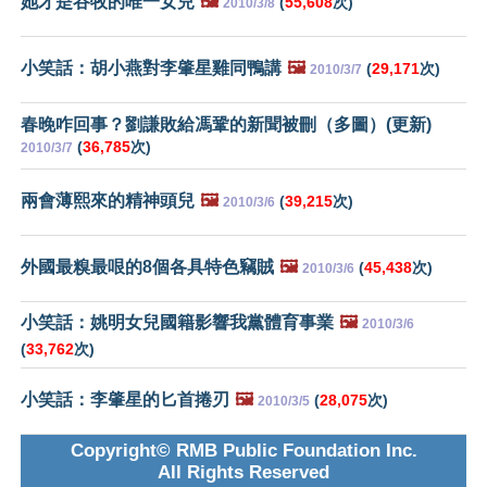
她才是谷牧的唯一女兒
🖼️
(
55,608
次)
2010/3/8
小笑話：胡小燕對李肇星雞同鴨講
🖼️
(
29,171
次)
2010/3/7
春晚咋回事？劉謙敗給馮鞏的新聞被刪（多圖）(更新)
(
36,785
次)
2010/3/7
兩會薄熙來的精神頭兒
🖼️
(
39,215
次)
2010/3/6
外國最糗最哏的8個各具特色竊賊
🖼️
(
45,438
次)
2010/3/6
小笑話：姚明女兒國籍影響我黨體育事業
🖼️
2010/3/6
(
33,762
次)
小笑話：李肇星的匕首捲刃
🖼️
(
28,075
次)
2010/3/5
Copyright© RMB Public Foundation Inc.
All Rights Reserved