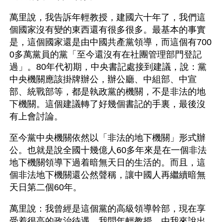
萬里說，我告訴年輕教授，建國六十年了，我們這
個國家沒有變的東西還有很多很多。最基本的事實
是，這個國家還是由中國共產黨領導，而這個有700
0多萬黨員的黨「至今還沒有在社團管理部門登記
過」。80年代初期，中央書記處接到建議，說：黨
中央機關應該掛牌辦公，辦公廳、中組部、中宣
部、統戰部等，都是執政黨的機關，不是非法的地
下機關。這個建議轉了好幾個書記的手裏，最後沒
有上會討論。
至今黨中央機關依然以「非法的地下機關」形式辦
公。也就是說全國十幾億人60多年來是在一個非法
地下機關領導下過着暗無天日的生活的。而且，這
個非法地下機關還公然聲稱，讓中國人再繼續暗無
天日第二個60年。
萬里說：我曾經是這個黨的高級領導幹部，現在享
受着很高的政治待遇。我問年輕教授、由我來說出