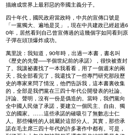
描繪成世界上最邪惡的帝國主義分子。
四十年代，國民政府當政時，中共的宣傳口號是
「一黨獨大、遍地是災」，現在中共建政已經超過6
0年，居然看到自己曾宣傳過的這幾個字如同看到原
子彈在頭頂爆炸成功。
萬里說：我知道，90年時，出過一本書，書名叫
《歷史的先聲──半個世紀前的承諾》，很快被查封
了。我讓祕書找了一本我看看，用了一個週末的兩
天，我全部看完了，我還找了一些專門研究那段歷
史的專家來問了情況，他們告訴我，這本書裏收集
的，全部是我們黨在三四十年代公開發表的社論、
評論、聲明，沒有一份是僞造的。當時，我們黨向
全中國人民做了承諾，要建立一個民主、自由、獨
立的國家。……這些承諾的確吸引了無數志士仁
人。那些犧牲的人就屬於這部分人。其實，那些承
諾在毛主席三四十年代的許多著作中都有。可是，