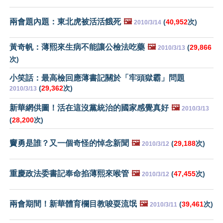
兩會題內題：東北虎被活活餓死
🖼️
(
40,952
次)
2010/3/14
黃奇帆：薄熙來生病不能讓公檢法吃藥
🖼️
(
29,866
2010/3/13
次)
小笑話：最高檢回應薄書記關於「牢頭獄霸」問題
(
29,362
次)
2010/3/13
新華網供圖！活在這沒黨統治的國家感覺真好
🖼️
2010/3/13
(
28,200
次)
竇勇是誰？又一個奇怪的悼念新聞
🖼️
(
29,188
次)
2010/3/12
重慶政法委書記奉命掐薄熙來喉管
🖼️
(
47,455
次)
2010/3/12
兩會期間！新華體育欄目教唆耍流氓
🖼️
(
39,461
次)
2010/3/11