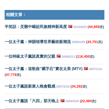
相關文章：
半笑話：災難中崛起民族精神新高度
🖼️
(
44,859
次)
2010/4/25
一位太子黨：神韻領導世界藝術新潮流
(
33,751
次)
2009/1/29
一位特級太子黨談真實的父親
🖼️
(
116,450
次)
2008/2/13
一位太子黨：這歌曲"藏字石"實在太美 (MTV)
🖼️
2007/11/2
(
47,778
次)
一位太子黨談新唐人晚會觀感
(
34,292
次)
2007/2/18
一位太子黨說「六四」那天晚上
🖼️
(
22,494
次)
2006/5/26