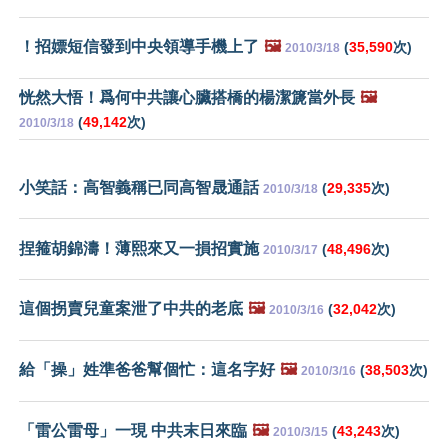
！招嫖短信發到中央領導手機上了
🖼️
(
35,590
次)
2010/3/18
恍然大悟！爲何中共讓心臟搭橋的楊潔篪當外長
🖼️
(
49,142
次)
2010/3/18
小笑話：高智義稱已同高智晟通話
(
29,335
次)
2010/3/18
捏箍胡錦濤！薄熙來又一損招實施
(
48,496
次)
2010/3/17
這個拐賣兒童案泄了中共的老底
🖼️
(
32,042
次)
2010/3/16
給「操」姓準爸爸幫個忙：這名字好
🖼️
(
38,503
次)
2010/3/16
「雷公雷母」一現 中共末日來臨
🖼️
(
43,243
次)
2010/3/15