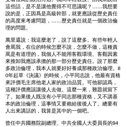
這些話，是不是讓他覺得不可思議呢？……我想要
說的是，正因爲是高級幹部，就更應該從歷史責任
的高度來考慮問題，……歷史責任就是一個政治倫
理的問題。
萬里還說：我這麼老了，說了這麼多。有些年輕人
會罵我，在位的時候怎麼不說，怎麼不做，這種責
罵是有道理的，我個人不能用客觀環境、客觀因素
來推卸我應該承擔的那一部分歷史責任。說了那麼
多政治倫理，我本人就要好好養成那種政治倫理。8
0年起草《決議》的時候，小平同志說，他最有資格
來評價毛主席他老人家的政治品質。可他卻認爲，
這種評價應該讓後人去做。這麼一來，難題就留下
了。如果後人既沒有小平同志那種資格，又不講基
本的政治倫理，這事情又要賴給後後人了。總要有
人出來講話的，我算是其中的一個吧。
曾任中共國務院副總理、中共全國人大委員長的94