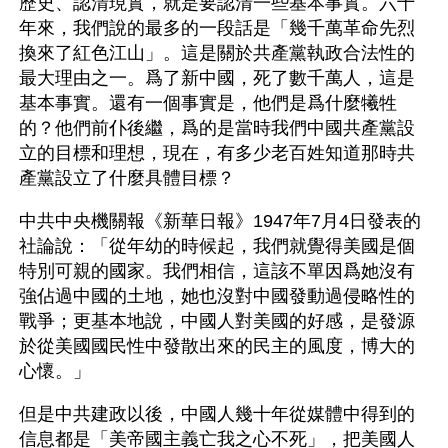
歷史、認清現實，就是要認清一些基本事實。六十
年來，我們說的最多的一段話是「幾千萬革命先烈
換來了紅色江山」。這是關於共產黨執政合法性的
最大理由之一。爲了新中國，死了數千萬人，這是
基本事實。還有一個事實是，他們是爲什麼犧牲
的？他們前仆後繼，爲的是當時我們中國共產黨設
立的目標和理想，現在，有多少老百姓知道那時共
產黨設立了什麼具體目標？
中共中央機關報《新華日報》1947年7月4日發表的
社論說：「從年幼的時候起，我們就覺得美國是個
特別可親的國家。我們相信，這該不單因爲她沒有
強佔過中國的土地，她也沒對中國發動過侵略性的
戰爭；更基本地說，中國人對美國的好感，是發源
於從美國國民性中發散出來的民主的風度，博大的
心懷。」
但是中共建政以後，中國人幾十年從媒體中得到的
信息都是「美帝國主義亡我之心不死」，把美國人