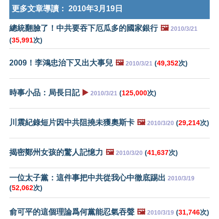
更多文章導讀：
2010年3月19日
總統翻臉了！中共要吞下厄瓜多的國家銀行
🖼️
2010/3/21
(
35,991
次)
2009！李鴻忠治下又出大事兒
🖼️
(
49,352
次)
2010/3/21
時事小品：局長日記
▶️
(
125,000
次)
2010/3/21
川震紀錄短片因中共阻撓未獲奧斯卡
🖼️
(
29,214
次)
2010/3/20
揭密鄭州女孩的驚人記憶力
🖼️
(
41,637
次)
2010/3/20
一位太子黨：這件事把中共從我心中徹底踢出
2010/3/19
(
52,062
次)
俞可平的這個理論爲何黨能忍氣吞聲
🖼️
(
31,746
次)
2010/3/19