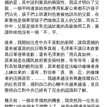
撼的是，其中談到黨員的兩面性。我這才明白了父
親，一個平時連派給他的專用私家公車都不許孩子
們沾光，孩子們上班遲到也會被他訓斥的父親，在
家裏他是個希望孩子們做個正直人的父親，而在工
作中，父親是個非常忠誠於黨的高級御用工具，黨
讓幹啥他沒有一個「不」字。 
後來，我開始注意中共不喜歡的新聞，讓我震撼的
還有被還原的抗日戰爭真相，毛澤東不讓日本政要
爲日軍侵華道歉；還有毛澤東的「用兵真如神」，
原來就是在國民政府裏安插特務，等等等等；還有
對高智晟的酷刑迫害，原來都是從法輪功修煉者身
上練出來的；還有，對信奉「真、善、忍」的修煉
者的活摘器官，……。我越來越沒有興趣炫耀自己
的紅色背景，感到自己的心離中共越來越遠，並且
覺得自己對中共已經有了完全的認識和了解。
幾天前，一個非常偶然的機會，我突然與一位失去
聯繫12年的朋友又聯繫上了。他是中國邊遠地區的