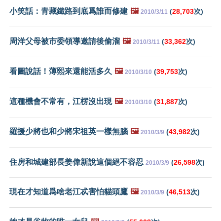
小笑話：青藏鐵路到底爲誰而修建
🖼️
(
28,703
次)
2010/3/11
周洋父母被市委領導邀請後偷溜
🖼️
(
33,362
次)
2010/3/11
看圖說話！薄熙來還能活多久
🖼️
(
39,753
次)
2010/3/10
這種機會不常有，江楞沒出現
🖼️
(
31,887
次)
2010/3/10
羅援少將也和少將宋祖英一樣無腦
🖼️
(
43,982
次)
2010/3/9
住房和城建部長姜偉新說這個絕不容忍
(
26,598
次)
2010/3/9
現在才知道爲啥老江忒害怕貓頭鷹
🖼️
(
46,513
次)
2010/3/9