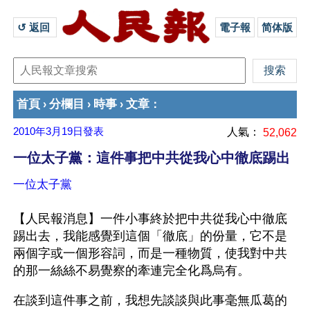
↺ 返回 
電子報
简体版
首頁
分欄目
時事
文章
›
›
›
：
2010年3月19日
發表
人氣：
52,062
一位太子黨：這件事把中共從我心中徹底踢出
一位太子黨
【人民報消息】一件小事終於把中共從我心中徹底
踢出去，我能感覺到這個「徹底」的份量，它不是
兩個字或一個形容詞，而是一種物質，使我對中共
的那一絲絲不易覺察的牽連完全化爲烏有。
在談到這件事之前，我想先談談與此事毫無瓜葛的