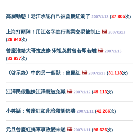
高層動態！老江承認自己被曾慶紅涮了
(
37,805
次)
2007/1/13
上海打頭陣！用江名字進行商業交易被制止
🖼️
2007/1/13
(
28,940
次)
曾慶淮給大哥拉皮條 宋祖英對曾若即若離
🖼️
2007/1/13
(
83,637
次)
《啓示錄》中的另一個獸：曾慶紅
🖼️
(
31,118
次)
2007/1/13
江澤民假胞妹江澤慧被免職
🖼️
(
49,113
次)
2007/1/12
小笑話：曾慶紅如此暗殺胡錦濤
(
42,286
次)
2007/1/11
元旦曾慶紅搞軍事政變未遂
🖼️
(
96,626
次)
2007/1/11