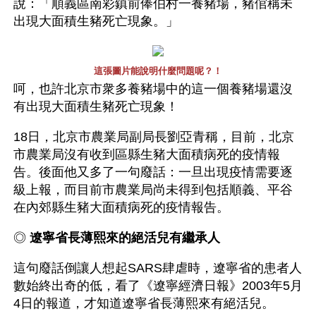
說：「順義區南彩鎮前俸伯村一養豬場，豬倌稱未
出現大面積生豬死亡現象。」 
這張圖片能說明什麼問題呢？！
呵，也許北京市衆多養豬場中的這一個養豬場還沒
有出現大面積生豬死亡現象！
18日，北京市農業局副局長劉亞青稱，目前，北京
市農業局沒有收到區縣生豬大面積病死的疫情報
告。後面他又多了一句廢話：一旦出現疫情需要逐
級上報，而目前市農業局尚未得到包括順義、平谷
在內郊縣生豬大面積病死的疫情報告。
◎ 
遼寧省長薄熙來的絕活兒有繼承人 
這句廢話倒讓人想起SARS肆虐時，遼寧省的患者人
數始終出奇的低，看了《遼寧經濟日報》2003年5月
4日的報道，才知道遼寧省長薄熙來有絕活兒。