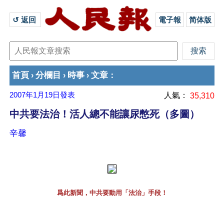
↺ 返回 
電子報
简体版
首頁
分欄目
時事
文章
›
›
›
：
2007年1月19日
發表
人氣：
35,310
中共要法治！活人總不能讓尿憋死（多圖）
辛馨
爲此新聞，中共要動用「法治」手段！