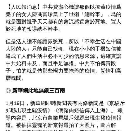
【人民報消息】中共費盡心機讓那個以掩蓋疫情爲
樂子的女人陳馮富珍當上了世衛「總幹事」，爲的
就是面對幾乎天天都有的禽流感置禽於死地、置人
於死地的報導總不幹事。
但是活人總不能讓尿憋死，所以「不幸生活在中國
大陸的人」只能自己找輒。現在小小的手機短信被
逼成了人們生活中必不可少的信息來源，這確實讓
中共始料未及，而且手足無措。中共不怕傳黃段
子，怕的就是傳那些竭力要掩蓋的疫情、災情和高
層醜聞。
◎ 
新華網此地無銀三百兩 
1月19日，新華網即時新聞裏有兩條新聞是《京駁斥
郊縣出現生豬疫情》《病豬肉短信傳入上海》。 報
導內容是，北京市農業局駁斥郊縣出現生豬疫情報
道。被抽掉靈魂的新京報還拍了大照片，圖片解