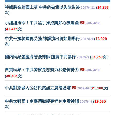
神韻將在韓國上演 中共的破壞以失敗告終
(
14,283
2007/4/11
次)
小甜甜送命！中共黑手操控龔如心獲遺產
🖼️
2007/4/10
(
41,475
次)
中共干擾韓國再受挫 神韻演出將如期舉行
(
16,029
2007/4/9
次)
國內民衆聲援高智晟律師 譴責中共暴行
(
27,250
次)
2007/4/9
自貢民衆：中共警察是惡勢力和恐怖勢力
🖼️
2007/4/10
(
39,765
次)
中共對京城內的訪民築起豆腐渣堤壩
🖼️
(
21,100
次)
2007/4/9
中共太難受！南臺灣鄉親專程包車看神韻
(
19,085
2007/4/9
次)