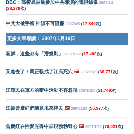
BBC：高智晟被逼參加中共導演的電視錄像
2007/4/9
(
28,278
次)
中共大做手腳 神韻不可阻攔
(
17,840
次)
2007/4/5
更多文章導讀：
2007年1月19日
新鮮，這些都有「潛規則」
(
17,499
次)
2007/1/22
又進去了！周正毅成了江氏死穴
🖼️
(
38,771
次)
2007/1/21
江澤民在軍方的暗中活動不容忽視
(
51,749
次)
2007/1/21
江被曾慶紅們隨意甩來摔去
🖼️
(
50,977
次)
2007/1/20
曾慶紅在性愛光碟中展現勃勃野心
🖼️
(
70,021
次)
2007/1/20