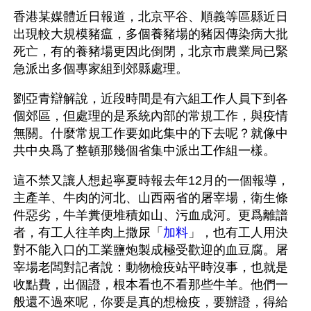
香港某媒體近日報道，北京平谷、順義等區縣近日
出現較大規模豬瘟，多個養豬場的豬因傳染病大批
死亡，有的養豬場更因此倒閉，北京市農業局已緊
急派出多個專家組到郊縣處理。
劉亞青辯解說，近段時間是有六組工作人員下到各
個郊區，但處理的是系統內部的常規工作，與疫情
無關。什麼常規工作要如此集中的下去呢？就像中
共中央爲了整頓那幾個省集中派出工作組一樣。
這不禁又讓人想起寧夏時報去年12月的一個報導，
主產羊、牛肉的河北、山西兩省的屠宰場，衛生條
件惡劣，牛羊糞便堆積如山、污血成河。更爲離譜
者，有工人往羊肉上撒尿「
加料
」，也有工人用決
對不能入口的工業鹽炮製成極受歡迎的血豆腐。屠
宰場老闆對記者說：動物檢疫站平時沒事，也就是
收點費，出個證，根本看也不看那些牛羊。他們一
般還不過來呢，你要是真的想檢疫，要辦證，得給