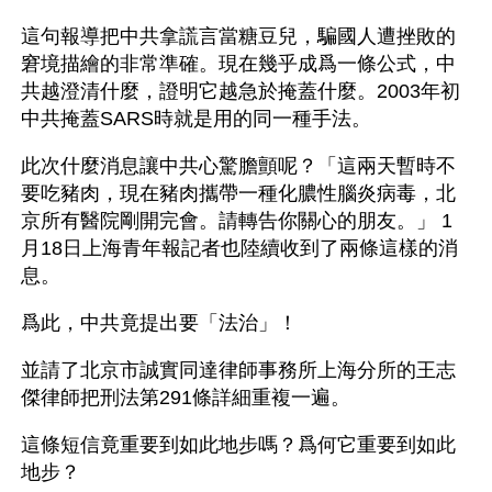
這句報導把中共拿謊言當糖豆兒，騙國人遭挫敗的
窘境描繪的非常準確。現在幾乎成爲一條公式，中
共越澄清什麼，證明它越急於掩蓋什麼。2003年初
中共掩蓋SARS時就是用的同一種手法。
此次什麼消息讓中共心驚膽顫呢？「這兩天暫時不
要吃豬肉，現在豬肉攜帶一種化膿性腦炎病毒，北
京所有醫院剛開完會。請轉告你關心的朋友。」 1
月18日上海青年報記者也陸續收到了兩條這樣的消
息。
爲此，中共竟提出要「法治」！
並請了北京市誠實同達律師事務所上海分所的王志
傑律師把刑法第291條詳細重複一遍。
這條短信竟重要到如此地步嗎？爲何它重要到如此
地步？ 