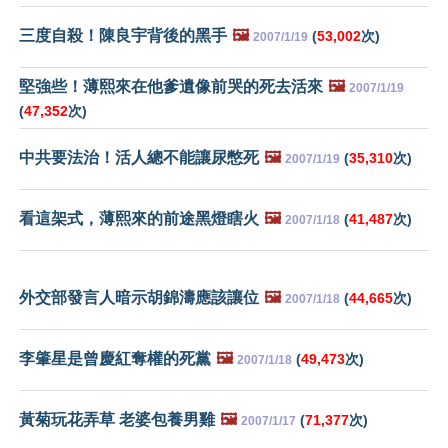
三度自殺！陳良宇背後的黑手
🖼️
(
53,002
次)
2007/1/19
堅強些！薄熙來在他爹遺像前哭的死去活來
🖼️
2007/1/19
(
47,352
次)
中共要法治！活人總不能讓尿憋死
🖼️
(
35,310
次)
2007/1/19
看這架式，薄熙來的前途黑燈瞎火
🖼️
(
41,487
次)
2007/1/18
外交部發言人暗示胡錦濤應該讓位
🖼️
(
44,665
次)
2007/1/18
李肇星是曾慶紅奪權的死黨
🖼️
(
49,473
次)
2007/1/18
黃菊玩花弄草 老婆包養男雞
🖼️
(
71,377
次)
2007/1/17