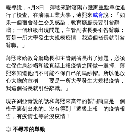
報導說，5月3日，薄熙來對瀋陽市幾家重點單位進
行了檢查。在瀋陽工業大學，薄熙來
威脅
說：「如
果一個宿舍發生交叉感染，教育廳廳長要引咎辭
職；一個班級出現問題，主管副省長要引咎辭職；
要是一所大學發生大規模疫情，我這個省長就引咎
辭職。」
薄熙來給教育廳廳長和主管副省長出了難題，必須
在保住烏紗帽和說真話上報疫情之間做一選擇。薄
熙來知道他們不可能不保自己的烏紗帽。所以他放
心大膽的宣稱：「要是一所大學發生大規模疫情，
我這個省長就引咎辭職。」
現在劉亞青說的話和薄熙來當年的誓詞簡直是一個
模子裏刻出來的。沒有得到「逐級上報」的疫情報
告，有疫情也等於沒疫情！
◎ 
不尋常的舉動 