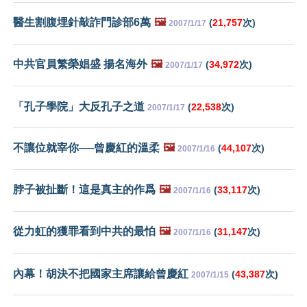
醫生割腹埋針敲詐門診部6萬
🖼️
(
21,757
次)
2007/1/17
中共官員繁榮娼盛 揚名海外
🖼️
(
34,972
次)
2007/1/17
「孔子學院」大反孔子之道
(
22,538
次)
2007/1/17
不讓位就宰你──曾慶紅的溫柔
🖼️
(
44,107
次)
2007/1/16
脖子被扯斷！這是真主的作爲
🖼️
(
33,117
次)
2007/1/16
從力虹的獲罪看到中共的最怕
🖼️
(
31,147
次)
2007/1/16
內幕！胡決不把國家主席讓給曾慶紅
(
43,387
次)
2007/1/15