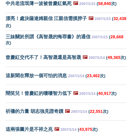
中共老流氓薄一波被曾慶紅氣死
🖼️
(
58,840
次)
2007/1/15
漂亮！處決薩達姆親信 江親信需摸脖子
🖼️
(
32,438
2007/1/15
次)
三妹關於所謂《高智晟的悔罪書》的通信
(
28,668
2007/1/15
次)
曾慶紅交代不了！高智晟還是高智晟
🖼️
(
49,365
次)
2007/1/14
這新聞在釋放一個可怕的消息
(
23,462
次)
2007/1/14
鬧笑兒！曾慶紅的嘍嘍智力低下
🖼️
(
40,917
次)
2007/1/14
祈禱的力量 胡志強見證奇蹟
🖼️
(
22,551
次)
2007/1/14
這兩張圖片是不祥之兆
🖼️
(
43,975
次)
2007/1/14