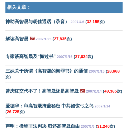
相关文章：
神助高智晟与胡佳通话（录音）
(
32,155
次)
2007/4/6
解读高智晟
🖼️
(
27,835
次)
2007/1/25
专家谈高智晟及“悔过书”
(
27,624
次)
2007/1/16
三妹关于所谓《高智晟的悔罪书》的通信
(
28,668
2007/1/15
次)
曾庆红交代不了！高智晟还是高智晟
🖼️
(
49,365
次)
2007/1/14
爱德华：审高智晟掩盖秘密 中共如惊弓之鸟
2007/1/14
(
26,725
次)
声明：撤销非法判决 归还高智晟自由
(
31,240
次)
2007/1/6