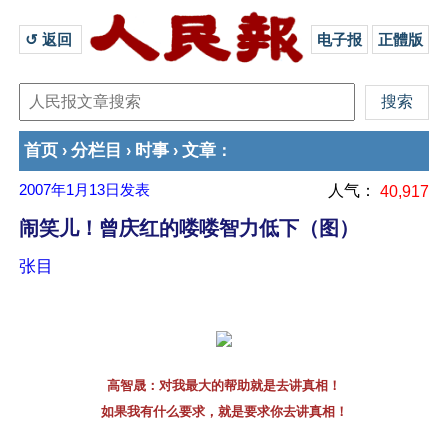
↺ 返回 
电子报
正體版
首页
分栏目
时事
文章
›
›
›
：
2007年1月13日
发表
人气：
40,917
闹笑儿！曾庆红的喽喽智力低下（图）
张目
高智晟：对我最大的帮助就是去讲真相！
如果我有什么要求，就是要求你去讲真相！