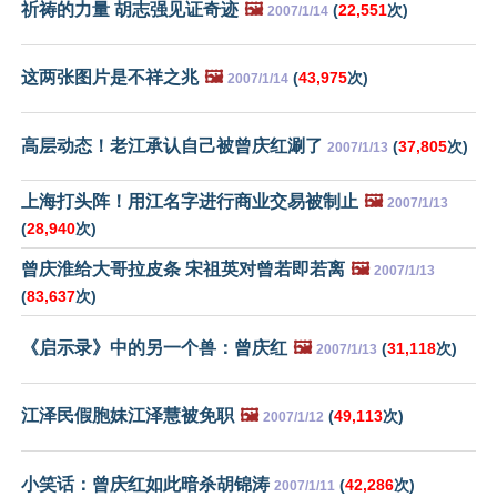
祈祷的力量 胡志强见证奇迹
🖼️
(
22,551
次)
2007/1/14
这两张图片是不祥之兆
🖼️
(
43,975
次)
2007/1/14
高层动态！老江承认自己被曾庆红涮了
(
37,805
次)
2007/1/13
上海打头阵！用江名字进行商业交易被制止
🖼️
2007/1/13
(
28,940
次)
曾庆淮给大哥拉皮条 宋祖英对曾若即若离
🖼️
2007/1/13
(
83,637
次)
《启示录》中的另一个兽：曾庆红
🖼️
(
31,118
次)
2007/1/13
江泽民假胞妹江泽慧被免职
🖼️
(
49,113
次)
2007/1/12
小笑话：曾庆红如此暗杀胡锦涛
(
42,286
次)
2007/1/11