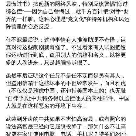
晟悔过书》掀起新的网络风波，特别应该警惕“悔过
综合症”──因为自己曾悔过，就千方百计把“对手”也
弄的一样脏。这种心理是“党文化”在特务机构和民运
阵营里的变态反应。
任不寐最后说：这种事情有人推波助澜不奇怪，认
真对待这些闹剧就奇怪了。不过看来有人试图把造
假运动进行到底，盗用别人的信箱和名义，以将更
多的人卷进来，只是越编排越假了。
虽然事后证明这个任兄不是任不寐而是另有其人，
但盗用信箱干这些坏事的不但经常发生，而且雅虎
（不仅仅是雅虎中国，还包括美国本土的）也无耻
“自律”到让中共特务得以监控他人的来往邮件。中国
人就是在这样恶劣的环境下生存！
武装到牙齿的中共如果不害怕高智晟，或者照它的
说法高智晟已经向它屈膝投降了，那为什么不让高
智晟在家里使用电脑、电话、手机呢？特务们24小