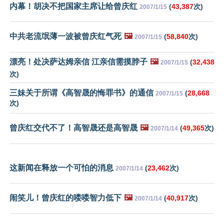
内幕！胡决不把国家主席让给曾庆红
(
43,387
次)
2007/1/15
中共老流氓薄一波被曾庆红气死
🖼️
(
58,840
次)
2007/1/15
漂亮！处决萨达姆亲信 江亲信需摸脖子
🖼️
(
32,438
2007/1/15
次)
三妹关于所谓《高智晟的悔罪书》的通信
(
28,668
2007/1/15
次)
曾庆红交代不了！高智晟还是高智晟
🖼️
(
49,365
次)
2007/1/14
这新闻在释放一个可怕的消息
(
23,462
次)
2007/1/14
闹笑儿！曾庆红的喽喽智力低下
🖼️
(
40,917
次)
2007/1/14