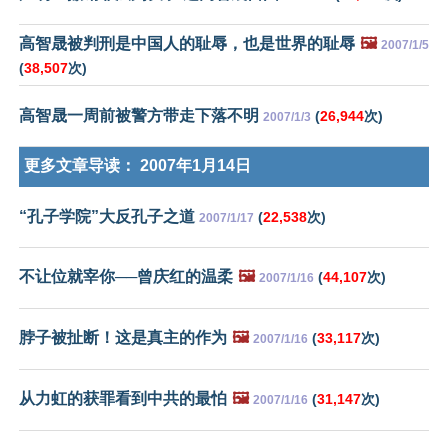
高智晟被判刑是中国人的耻辱，也是世界的耻辱
🖼️
2007/1/5
(
38,507
次)
高智晟一周前被警方带走下落不明
(
26,944
次)
2007/1/3
更多文章导读：
2007年1月14日
“孔子学院”大反孔子之道
(
22,538
次)
2007/1/17
不让位就宰你──曾庆红的温柔
🖼️
(
44,107
次)
2007/1/16
脖子被扯断！这是真主的作为
🖼️
(
33,117
次)
2007/1/16
从力虹的获罪看到中共的最怕
🖼️
(
31,147
次)
2007/1/16