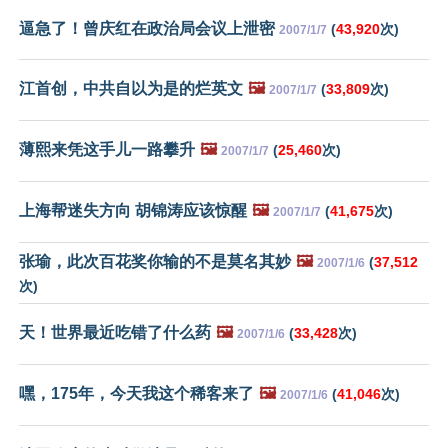
逼急了！曾庆红在政治局会议上泄密
(
43,920
次)
2007/1/7
江首创，中共自以为是的烂英文
🖼️
(
33,809
次)
2007/1/7
薄熙来凭这手儿一路攀升
🖼️
(
25,460
次)
2007/1/7
上海帮迷失方向 胡锦涛应该惊醒
🖼️
(
41,675
次)
2007/1/7
张瑜，此次百花奖你输的不是莫名其妙
🖼️
(
37,512
2007/1/6
次)
天！世界最近吃错了什么药
🖼️
(
33,428
次)
2007/1/6
嘿，175年，今天我这个稀客来了
🖼️
(
41,046
次)
2007/1/6