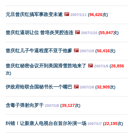
元旦曾庆红搞军事政变未遂
🖼️
(
96,626
次)
2007/1/11
曾庆红逼胡让位 曾培炎哭腔连连
🖼️
(
55,847
次)
2007/1/10
曾庆红儿子牛逼程度不亚于他爹
🖼️
(
56,416
次)
2007/1/9
曾庆红秘密会议开到美国滑雪胜地来了
🖼️
(
26,856
2007/1/9
次)
伊政府给联合国秘书长一个嘴巴
🖼️
(
32,909
次)
2007/1/8
含毒子弹射向罗干
(
39,127
次)
2007/1/8
纠错！让新唐人电视台在首尔补演一场
(
22,195
次)
2007/1/7