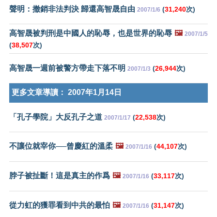
聲明：撤銷非法判決 歸還高智晟自由
(
31,240
次)
2007/1/6
高智晟被判刑是中國人的恥辱，也是世界的恥辱
🖼️
2007/1/5
(
38,507
次)
高智晟一週前被警方帶走下落不明
(
26,944
次)
2007/1/3
更多文章導讀：
2007年1月14日
「孔子學院」大反孔子之道
(
22,538
次)
2007/1/17
不讓位就宰你──曾慶紅的溫柔
🖼️
(
44,107
次)
2007/1/16
脖子被扯斷！這是真主的作爲
🖼️
(
33,117
次)
2007/1/16
從力虹的獲罪看到中共的最怕
🖼️
(
31,147
次)
2007/1/16