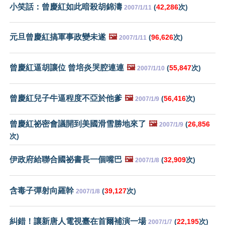
小笑話：曾慶紅如此暗殺胡錦濤
(
42,286
次)
2007/1/11
元旦曾慶紅搞軍事政變未遂
🖼️
(
96,626
次)
2007/1/11
曾慶紅逼胡讓位 曾培炎哭腔連連
🖼️
(
55,847
次)
2007/1/10
曾慶紅兒子牛逼程度不亞於他爹
🖼️
(
56,416
次)
2007/1/9
曾慶紅祕密會議開到美國滑雪勝地來了
🖼️
(
26,856
2007/1/9
次)
伊政府給聯合國祕書長一個嘴巴
🖼️
(
32,909
次)
2007/1/8
含毒子彈射向羅幹
(
39,127
次)
2007/1/8
糾錯！讓新唐人電視臺在首爾補演一場
(
22,195
次)
2007/1/7