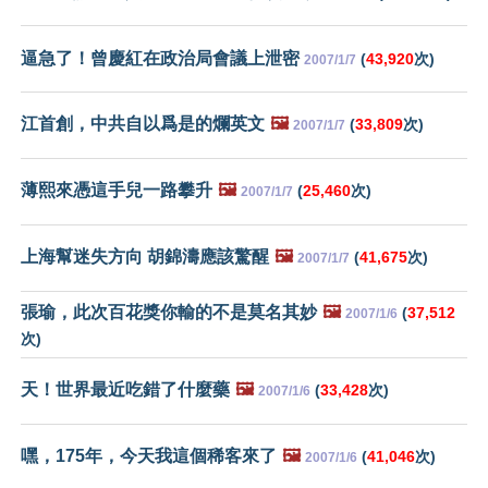
逼急了！曾慶紅在政治局會議上泄密
(
43,920
次)
2007/1/7
江首創，中共自以爲是的爛英文
🖼️
(
33,809
次)
2007/1/7
薄熙來憑這手兒一路攀升
🖼️
(
25,460
次)
2007/1/7
上海幫迷失方向 胡錦濤應該驚醒
🖼️
(
41,675
次)
2007/1/7
張瑜，此次百花獎你輸的不是莫名其妙
🖼️
(
37,512
2007/1/6
次)
天！世界最近吃錯了什麼藥
🖼️
(
33,428
次)
2007/1/6
嘿，175年，今天我這個稀客來了
🖼️
(
41,046
次)
2007/1/6