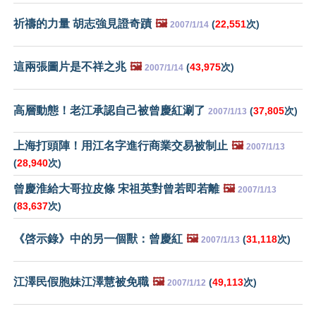
祈禱的力量 胡志強見證奇蹟
🖼️
(
22,551
次)
2007/1/14
這兩張圖片是不祥之兆
🖼️
(
43,975
次)
2007/1/14
高層動態！老江承認自己被曾慶紅涮了
(
37,805
次)
2007/1/13
上海打頭陣！用江名字進行商業交易被制止
🖼️
2007/1/13
(
28,940
次)
曾慶淮給大哥拉皮條 宋祖英對曾若即若離
🖼️
2007/1/13
(
83,637
次)
《啓示錄》中的另一個獸：曾慶紅
🖼️
(
31,118
次)
2007/1/13
江澤民假胞妹江澤慧被免職
🖼️
(
49,113
次)
2007/1/12