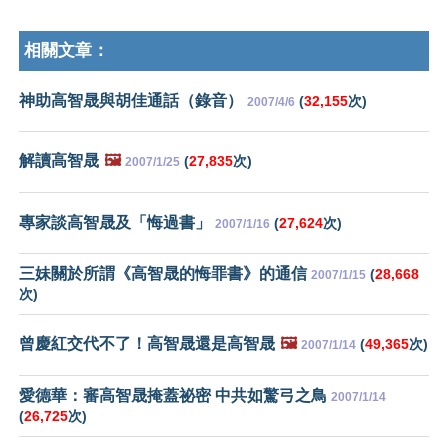
相關文章：
神助高智晟與胡佳通話（錄音）
(
32,155
次)
2007/4/6
解讀高智晟
🖼️
(
27,835
次)
2007/1/25
專家談高智晟及「悔過書」
(
27,624
次)
2007/1/16
三妹關於所謂《高智晟的悔罪書》的通信
(
28,668
2007/1/15
次)
曾慶紅交代不了！高智晟還是高智晟
🖼️
(
49,365
次)
2007/1/14
愛德華：審高智晟掩蓋祕密 中共如驚弓之鳥
2007/1/14
(
26,725
次)