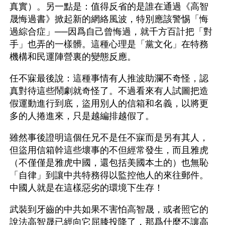
真實）。另一點是：值得反省的是誰在通過《高智
晟悔過書》掀起新的網絡風波，特別應該警惕「悔
過綜合症」──因爲自己曾悔過，就千方百計把「對
手」也弄的一樣髒。這種心理是「黨文化」在特務
機構和民運陣營裏的變態反應。
任不寐最後說：這種事情有人推波助瀾不奇怪，認
真對待這些鬧劇就奇怪了。不過看來有人試圖把造
假運動進行到底，盜用別人的信箱和名義，以將更
多的人捲進來，只是越編排越假了。
雖然事後證明這個任兄不是任不寐而是另有其人，
但盜用信箱幹這些壞事的不但經常發生，而且雅虎
（不僅僅是雅虎中國，還包括美國本土的）也無恥
「自律」到讓中共特務得以監控他人的來往郵件。
中國人就是在這樣惡劣的環境下生存！
武裝到牙齒的中共如果不害怕高智晟，或者照它的
說法高智晟已經向它屈膝投降了，那爲什麼不讓高