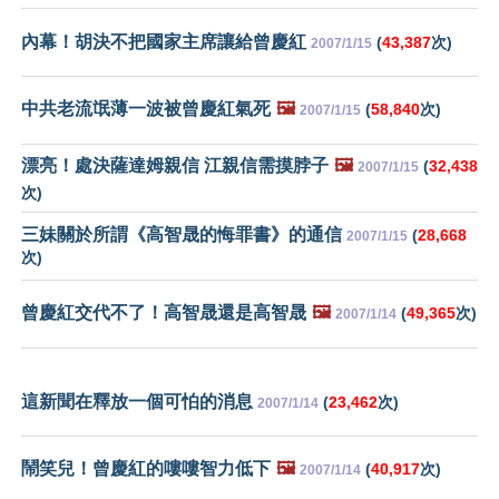
內幕！胡決不把國家主席讓給曾慶紅
(
43,387
次)
2007/1/15
中共老流氓薄一波被曾慶紅氣死
🖼️
(
58,840
次)
2007/1/15
漂亮！處決薩達姆親信 江親信需摸脖子
🖼️
(
32,438
2007/1/15
次)
三妹關於所謂《高智晟的悔罪書》的通信
(
28,668
2007/1/15
次)
曾慶紅交代不了！高智晟還是高智晟
🖼️
(
49,365
次)
2007/1/14
這新聞在釋放一個可怕的消息
(
23,462
次)
2007/1/14
鬧笑兒！曾慶紅的嘍嘍智力低下
🖼️
(
40,917
次)
2007/1/14