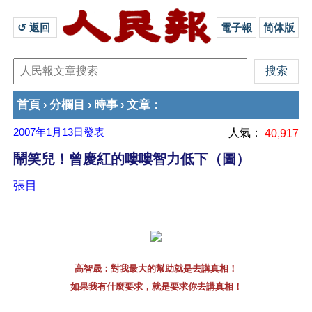
↺ 返回 
電子報
简体版
首頁
分欄目
時事
文章
›
›
›
：
2007年1月13日
發表
人氣：
40,917
鬧笑兒！曾慶紅的嘍嘍智力低下（圖）
張目
高智晟：對我最大的幫助就是去講真相！
如果我有什麼要求，就是要求你去講真相！