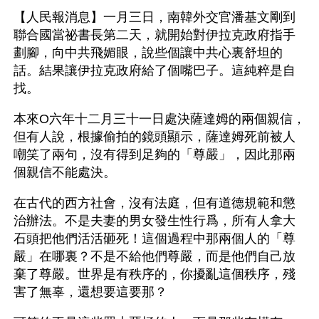
【人民報消息】一月三日，南韓外交官潘基文剛到
聯合國當祕書長第二天，就開始對伊拉克政府指手
劃腳，向中共飛媚眼，說些個讓中共心裏舒坦的
話。結果讓伊拉克政府給了個嘴巴子。這純粹是自
找。 
本來O六年十二月三十一日處決薩達姆的兩個親信，
但有人說，根據偷拍的鏡頭顯示，薩達姆死前被人
嘲笑了兩句，沒有得到足夠的「尊嚴」，因此那兩
個親信不能處決。
在古代的西方社會，沒有法庭，但有道德規範和懲
治辦法。不是夫妻的男女發生性行爲，所有人拿大
石頭把他們活活砸死！這個過程中那兩個人的「尊
嚴」在哪裏？不是不給他們尊嚴，而是他們自己放
棄了尊嚴。世界是有秩序的，你擾亂這個秩序，殘
害了無辜，還想要這要那？