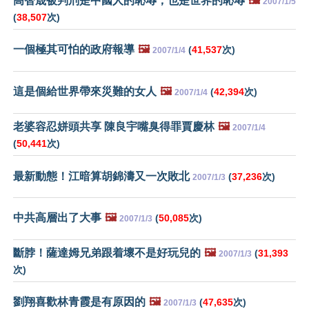
高智晟被判刑是中國人的恥辱，也是世界的恥辱
🖼️
2007/1/5
(
38,507
次)
一個極其可怕的政府報導
🖼️
(
41,537
次)
2007/1/4
這是個給世界帶來災難的女人
🖼️
(
42,394
次)
2007/1/4
老婆容忍姘頭共享 陳良宇嘴臭得罪賈慶林
🖼️
2007/1/4
(
50,441
次)
最新動態！江暗算胡錦濤又一次敗北
(
37,236
次)
2007/1/3
中共高層出了大事
🖼️
(
50,085
次)
2007/1/3
斷脖！薩達姆兄弟跟着壞不是好玩兒的
🖼️
(
31,393
2007/1/3
次)
劉翔喜歡林青霞是有原因的
🖼️
(
47,635
次)
2007/1/3