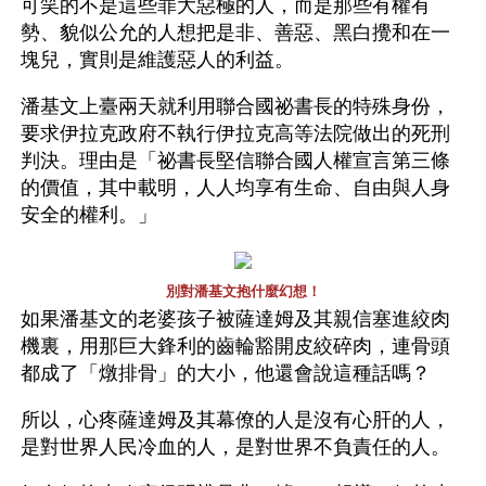
可笑的不是這些罪大惡極的人，而是那些有權有
勢、貌似公允的人想把是非、善惡、黑白攪和在一
塊兒，實則是維護惡人的利益。
潘基文上臺兩天就利用聯合國祕書長的特殊身份，
要求伊拉克政府不執行伊拉克高等法院做出的死刑
判決。理由是「祕書長堅信聯合國人權宣言第三條
的價值，其中載明，人人均享有生命、自由與人身
安全的權利。」
別對潘基文抱什麼幻想！
如果潘基文的老婆孩子被薩達姆及其親信塞進絞肉
機裏，用那巨大鋒利的齒輪豁開皮絞碎肉，連骨頭
都成了「燉排骨」的大小，他還會說這種話嗎？
所以，心疼薩達姆及其幕僚的人是沒有心肝的人，
是對世界人民冷血的人，是對世界不負責任的人。