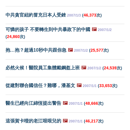
中共貪官紐約冒充日本人受銼
(
46,373
次)
2007/1/3
可憐的孩子 不要轉生到中共暴政下的中國
🖼️
2007/1/2
(
24,860
次)
抱…抱？超過10秒中共跟你急
🖼️
(
25,577
次)
2007/1/2
必然火候！醫院員工集體戴鋼盔上班
🖼️
(
24,539
次)
2007/1/2
從建對聯合國信任？難哪，潘基文
🖼️
(
33,653
次)
2007/1/1
醫生已經向江綿恆提出警告
🖼️
(
48,666
次)
2007/1/1
這張賀卡噎的老江哏哏兒的
🖼️
(
46,217
次)
2007/1/1