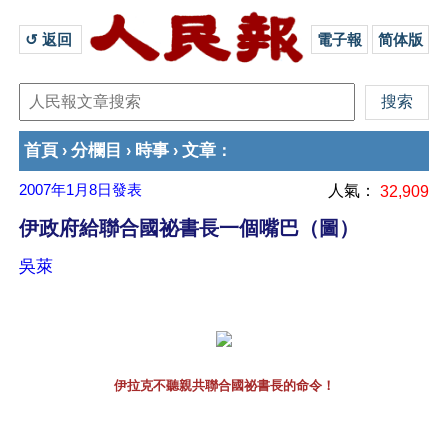
↺ 返回 
電子報
简体版
首頁
分欄目
時事
文章
›
›
›
：
2007年1月8日
發表
人氣：
32,909
伊政府給聯合國祕書長一個嘴巴（圖）
吳萊
伊拉克不聽親共聯合國祕書長的命令！