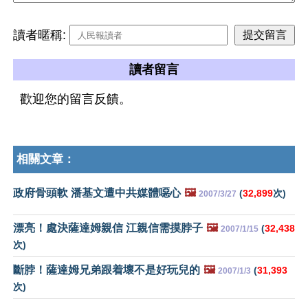
讀者暱稱:
讀者留言
歡迎您的留言反饋。
相關文章：
政府骨頭軟 潘基文遭中共媒體噁心
🖼️
(
32,899
次)
2007/3/27
漂亮！處決薩達姆親信 江親信需摸脖子
🖼️
(
32,438
2007/1/15
次)
斷脖！薩達姆兄弟跟着壞不是好玩兒的
🖼️
(
31,393
2007/1/3
次)