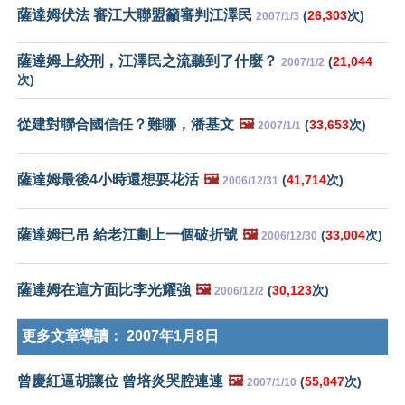
薩達姆伏法 審江大聯盟籲審判江澤民
(
26,303
次)
2007/1/3
薩達姆上絞刑，江澤民之流聽到了什麼？
(
21,044
2007/1/2
次)
從建對聯合國信任？難哪，潘基文
🖼️
(
33,653
次)
2007/1/1
薩達姆最後4小時還想耍花活
🖼️
(
41,714
次)
2006/12/31
薩達姆已吊 給老江劃上一個破折號
🖼️
(
33,004
次)
2006/12/30
薩達姆在這方面比李光耀強
🖼️
(
30,123
次)
2006/12/2
更多文章導讀：
2007年1月8日
曾慶紅逼胡讓位 曾培炎哭腔連連
🖼️
(
55,847
次)
2007/1/10