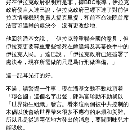
好在伊拉克政府很明辨是非，據BBC報導，伊拉克
政府發言人達巴說，伊拉克政府已經下達了對前伊
拉克情報機關負責人提克里提，和前革命法院首席
法官班達爾的處決令，沒有更改餘地。
他回答潘基文說，「伊拉克尊重聯合國的意見，但
伊拉克更要尊重那些慘死在薩達姆及其幕僚手中的
伊拉克人民。」達巴說，「伊拉克政府已經簽署了
處決令，現在所需做的只是爲行刑做準備。」
這一記耳光打的好。
不過，請警惕一件事，現在潘基文動不動就頂着
「聯合國」這個名字出聲，陳馮富珍動不動就以
「世界衛生組織」發言。看來這兩個被中共控制的
木偶以後會給世界帶來很多不應有的麻煩和災難。
所以凡是從這兩個地方發出的消息，要聞聞味兒才
能吸收。 