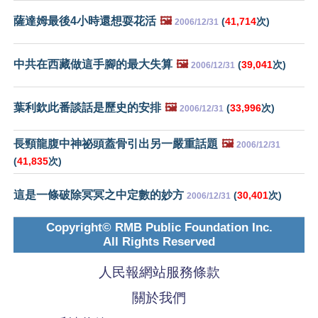
薩達姆最後4小時還想耍花活
🖼️
(
41,714
次)
2006/12/31
中共在西藏做這手腳的最大失算
🖼️
(
39,041
次)
2006/12/31
葉利欽此番談話是歷史的安排
🖼️
(
33,996
次)
2006/12/31
長頸龍腹中神祕頭蓋骨引出另一嚴重話題
🖼️
2006/12/31
(
41,835
次)
這是一條破除冥冥之中定數的妙方
(
30,401
次)
2006/12/31
Copyright© RMB Public Foundation Inc.
All Rights Reserved
人民報網站服務條款
關於我們