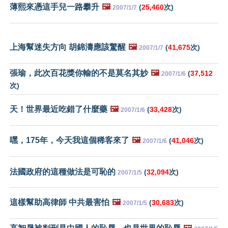
薄熙來憑這手兒一路攀升
🖼️
(
25,460
次)
2007/1/7
上海幫迷失方向 胡錦濤應該驚醒
🖼️
(
41,675
次)
2007/1/7
張瑜，此次百花獎你輸的不是莫名其妙
🖼️
(
37,512
2007/1/6
次)
天！世界最近吃錯了什麼藥
🖼️
(
33,428
次)
2007/1/6
嘿，175年，今天我這個稀客來了
🖼️
(
41,046
次)
2007/1/6
法國政府的這種做法是可恥的
(
32,094
次)
2007/1/5
這樣幫助高律師 中共最害怕
🖼️
(
30,683
次)
2007/1/5