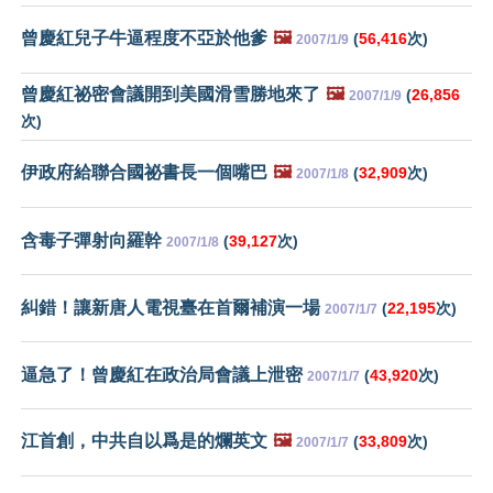
曾慶紅兒子牛逼程度不亞於他爹
🖼️
(
56,416
次)
2007/1/9
曾慶紅祕密會議開到美國滑雪勝地來了
🖼️
(
26,856
2007/1/9
次)
伊政府給聯合國祕書長一個嘴巴
🖼️
(
32,909
次)
2007/1/8
含毒子彈射向羅幹
(
39,127
次)
2007/1/8
糾錯！讓新唐人電視臺在首爾補演一場
(
22,195
次)
2007/1/7
逼急了！曾慶紅在政治局會議上泄密
(
43,920
次)
2007/1/7
江首創，中共自以爲是的爛英文
🖼️
(
33,809
次)
2007/1/7