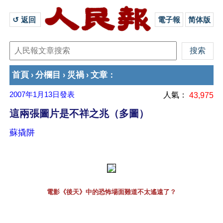
↺ 返回 
電子報
简体版
首頁
分欄目
災禍
文章
›
›
›
：
2007年1月13日
發表
人氣：
43,975
這兩張圖片是不祥之兆（多圖）
蘇撬阱
電影《後天》中的恐怖場面難道不太遙遠了？