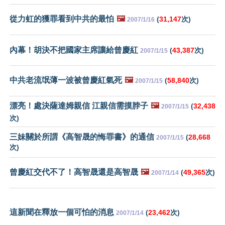
從力虹的獲罪看到中共的最怕
🖼️
(
31,147
次)
2007/1/16
內幕！胡決不把國家主席讓給曾慶紅
(
43,387
次)
2007/1/15
中共老流氓薄一波被曾慶紅氣死
🖼️
(
58,840
次)
2007/1/15
漂亮！處決薩達姆親信 江親信需摸脖子
🖼️
(
32,438
2007/1/15
次)
三妹關於所謂《高智晟的悔罪書》的通信
(
28,668
2007/1/15
次)
曾慶紅交代不了！高智晟還是高智晟
🖼️
(
49,365
次)
2007/1/14
這新聞在釋放一個可怕的消息
(
23,462
次)
2007/1/14