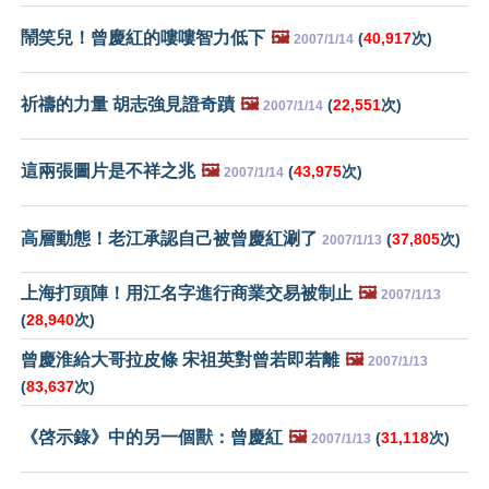
鬧笑兒！曾慶紅的嘍嘍智力低下
🖼️
(
40,917
次)
2007/1/14
祈禱的力量 胡志強見證奇蹟
🖼️
(
22,551
次)
2007/1/14
這兩張圖片是不祥之兆
🖼️
(
43,975
次)
2007/1/14
高層動態！老江承認自己被曾慶紅涮了
(
37,805
次)
2007/1/13
上海打頭陣！用江名字進行商業交易被制止
🖼️
2007/1/13
(
28,940
次)
曾慶淮給大哥拉皮條 宋祖英對曾若即若離
🖼️
2007/1/13
(
83,637
次)
《啓示錄》中的另一個獸：曾慶紅
🖼️
(
31,118
次)
2007/1/13