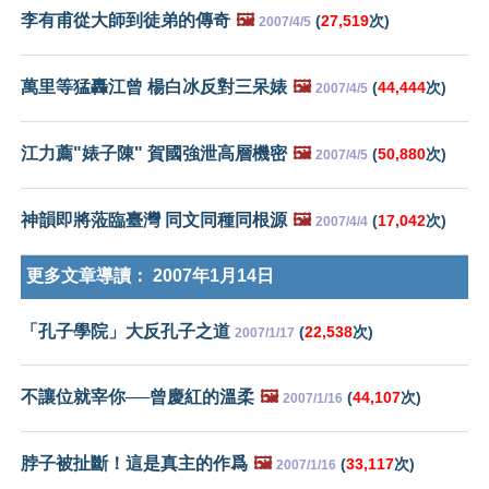
李有甫從大師到徒弟的傳奇
🖼️
(
27,519
次)
2007/4/5
萬里等猛轟江曾 楊白冰反對三呆婊
🖼️
(
44,444
次)
2007/4/5
江力薦"婊子陳" 賀國強泄高層機密
🖼️
(
50,880
次)
2007/4/5
神韻即將蒞臨臺灣 同文同種同根源
🖼️
(
17,042
次)
2007/4/4
更多文章導讀：
2007年1月14日
「孔子學院」大反孔子之道
(
22,538
次)
2007/1/17
不讓位就宰你──曾慶紅的溫柔
🖼️
(
44,107
次)
2007/1/16
脖子被扯斷！這是真主的作爲
🖼️
(
33,117
次)
2007/1/16