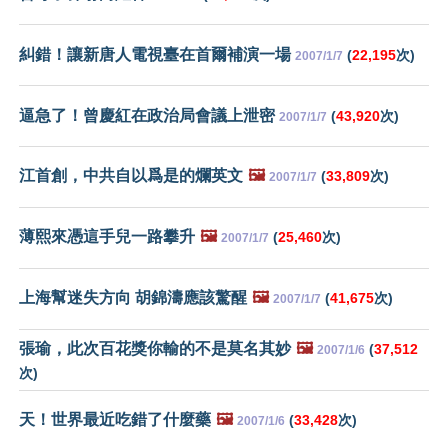
糾錯！讓新唐人電視臺在首爾補演一場
(
22,195
次)
2007/1/7
逼急了！曾慶紅在政治局會議上泄密
(
43,920
次)
2007/1/7
江首創，中共自以爲是的爛英文
🖼️
(
33,809
次)
2007/1/7
薄熙來憑這手兒一路攀升
🖼️
(
25,460
次)
2007/1/7
上海幫迷失方向 胡錦濤應該驚醒
🖼️
(
41,675
次)
2007/1/7
張瑜，此次百花獎你輸的不是莫名其妙
🖼️
(
37,512
2007/1/6
次)
天！世界最近吃錯了什麼藥
🖼️
(
33,428
次)
2007/1/6