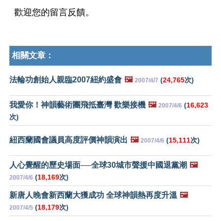
歡迎您的留言反饋。
相關文章：
法輪功創始人親臨2007紐約盛會
🖼️
(
24,765
次)
2007/4/7
我愛你！神韻藝術團飛抵臺灣 歡樂接機
🖼️
(
16,623
2007/4/6
次)
紐西蘭國會議員高度評價神韻演出
🖼️
(
15,111
次)
2007/4/6
人心覺醒的歷史場面──全球30城市聲援中國退黨潮
🖼️
(
18,169
次)
2007/4/6
新唐人晚會新西蘭大獲成功 全球神韻熱再度升溫
🖼️
(
18,179
次)
2007/4/5