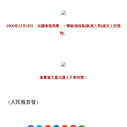
2006年12月18日，法國海港馬賽，一羣歐洲椋鳥(歐洲八哥)城市上空飛
翔。
鳥羣遮天蓋日讓人不寒而慄！