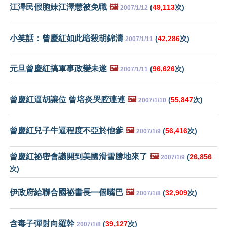
江澤民假胞妹江澤慧被免職
🖼️
(
49,113
次)
2007/1/12
小笑話：曾慶紅如此暗殺胡錦濤
(
42,286
次)
2007/1/11
元旦曾慶紅搞軍事政變未遂
🖼️
(
96,626
次)
2007/1/11
曾慶紅逼胡讓位 曾培炎哭腔連連
🖼️
(
55,847
次)
2007/1/10
曾慶紅兒子牛逼程度不亞於他爹
🖼️
(
56,416
次)
2007/1/9
曾慶紅祕密會議開到美國滑雪勝地來了
🖼️
(
26,856
2007/1/9
次)
伊政府給聯合國祕書長一個嘴巴
🖼️
(
32,909
次)
2007/1/8
含毒子彈射向羅幹
(
39,127
次)
2007/1/8