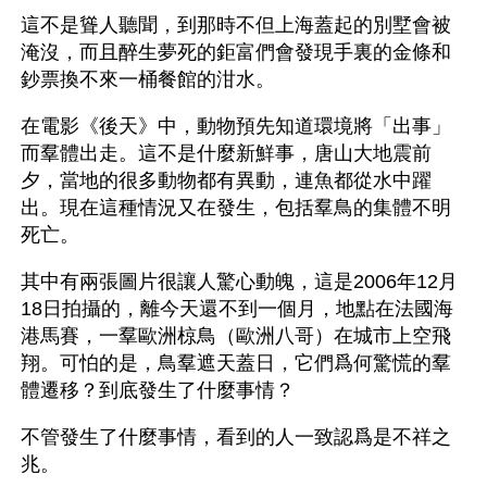
這不是聳人聽聞，到那時不但上海蓋起的別墅會被
淹沒，而且醉生夢死的鉅富們會發現手裏的金條和
鈔票換不來一桶餐館的泔水。 
在電影《後天》中，動物預先知道環境將「出事」 
而羣體出走。這不是什麼新鮮事，唐山大地震前
夕，當地的很多動物都有異動，連魚都從水中躍
出。現在這種情況又在發生，包括羣鳥的集體不明
死亡。
其中有兩張圖片很讓人驚心動魄，這是2006年12月
18日拍攝的，離今天還不到一個月，地點在法國海
港馬賽，一羣歐洲椋鳥（歐洲八哥）在城市上空飛
翔。可怕的是，鳥羣遮天蓋日，它們爲何驚慌的羣
體遷移？到底發生了什麼事情？
不管發生了什麼事情，看到的人一致認爲是不祥之
兆。