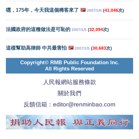
嘿，175年，今天我這個稀客來了
🖼️
(
41,046
次)
2007/1/6
法國政府的這種做法是可恥的
(
32,094
次)
2007/1/5
這樣幫助高律師 中共最害怕
🖼️
(
30,683
次)
2007/1/5
Copyright© RMB Public Foundation Inc.
All Rights Reserved
人民報網站服務條款
關於我們
反饋信箱：
editor@renminbao.com