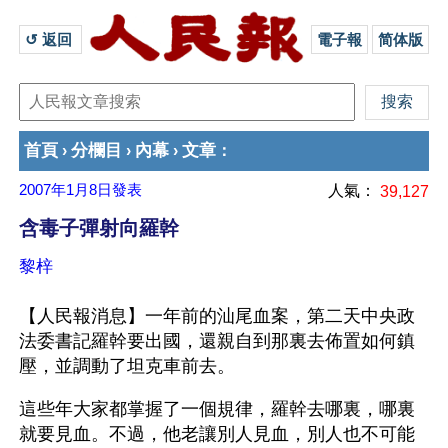
↺ 返回 
電子報
简体版
首頁
分欄目
內幕
文章
›
›
›
：
2007年1月8日
發表
人氣：
39,127
含毒子彈射向羅幹
黎梓
【人民報消息】一年前的汕尾血案，第二天中央政
法委書記羅幹要出國，還親自到那裏去佈置如何鎮
壓，並調動了坦克車前去。
這些年大家都掌握了一個規律，羅幹去哪裏，哪裏
就要見血。不過，他老讓別人見血，別人也不可能