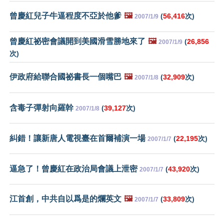
曾慶紅兒子牛逼程度不亞於他爹
🖼️
(
56,416
次)
2007/1/9
曾慶紅祕密會議開到美國滑雪勝地來了
🖼️
(
26,856
2007/1/9
次)
伊政府給聯合國祕書長一個嘴巴
🖼️
(
32,909
次)
2007/1/8
含毒子彈射向羅幹
(
39,127
次)
2007/1/8
糾錯！讓新唐人電視臺在首爾補演一場
(
22,195
次)
2007/1/7
逼急了！曾慶紅在政治局會議上泄密
(
43,920
次)
2007/1/7
江首創，中共自以爲是的爛英文
🖼️
(
33,809
次)
2007/1/7