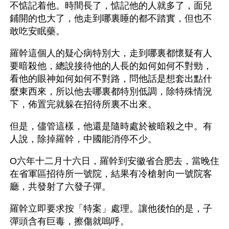
不惦記着他。時間長了，惦記他的人就多了，面兒
鋪開的也大了，他走到哪裏睡的都不踏實，但也不
敢吃安眠藥。
羅幹這個人的疑心病特別大，走到哪裏都懷疑有人
要暗殺他，總說接待他的人長的如何如何不對勁，
看他的眼神如何如何不對路，問他話是想套出點什
麼東西來，所以他去哪裏都特別低調，除特殊情況
下，佈置完就躲在招待所裏不出來。
但是，儘管這樣，他還是隨時處於被暗殺之中。有
人說，除掉羅幹，中國能消停不少。
O六年十二月十六日，羅幹到安徽省合肥去，當晚住
在省軍區招待所一號院，結果有冷槍射向一號院客
廳，共發射了六發子彈。
羅幹立即要求按「特案」處理。讓他後怕的是，子
彈頭含有巨毒，擦傷就嗚呼。