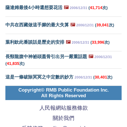
薩達姆最後4小時還想耍花活
🖼️
(
41,714
次)
2006/12/31
中共在西藏做這手腳的最大失算
🖼️
(
39,041
次)
2006/12/31
葉利欽此番談話是歷史的安排
🖼️
(
33,996
次)
2006/12/31
長頸龍腹中神祕頭蓋骨引出另一嚴重話題
🖼️
2006/12/31
(
41,835
次)
這是一條破除冥冥之中定數的妙方
(
30,401
次)
2006/12/31
Copyright© RMB Public Foundation Inc.
All Rights Reserved
人民報網站服務條款
關於我們