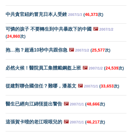
中共貪官紐約冒充日本人受銼
(
46,373
次)
2007/1/3
可憐的孩子 不要轉生到中共暴政下的中國
🖼️
2007/1/2
(
24,860
次)
抱…抱？超過10秒中共跟你急
🖼️
(
25,577
次)
2007/1/2
必然火候！醫院員工集體戴鋼盔上班
🖼️
(
24,539
次)
2007/1/2
從建對聯合國信任？難哪，潘基文
🖼️
(
33,653
次)
2007/1/1
醫生已經向江綿恆提出警告
🖼️
(
48,666
次)
2007/1/1
這張賀卡噎的老江哏哏兒的
🖼️
(
46,217
次)
2007/1/1