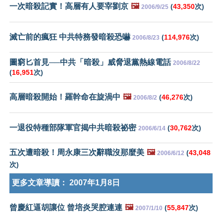
一次暗殺記實！高層有人要宰劉京
🖼️
(
43,350
次)
2006/9/25
滅亡前的瘋狂 中共特務發暗殺恐嚇
(
114,976
次)
2006/8/23
圖窮匕首見──中共「暗殺」威脅退黨熱線電話
2006/8/22
(
16,951
次)
高層暗殺開始！羅幹命在旋渦中
🖼️
(
46,276
次)
2006/8/2
一退役特種部隊軍官揭中共暗殺祕密
(
30,762
次)
2006/6/14
五次遭暗殺！周永康三次辭職沒那麼美
🖼️
(
43,048
2006/6/12
次)
更多文章導讀：
2007年1月8日
曾慶紅逼胡讓位 曾培炎哭腔連連
🖼️
(
55,847
次)
2007/1/10