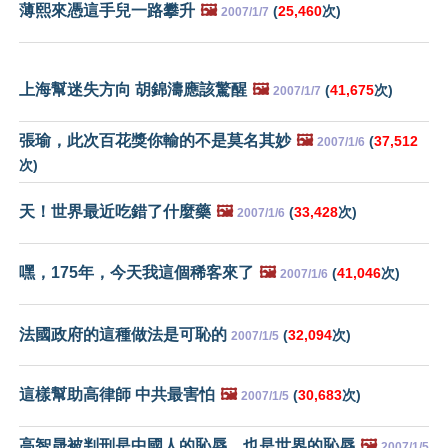
薄熙來憑這手兒一路攀升
🖼️
(
25,460
次)
2007/1/7
上海幫迷失方向 胡錦濤應該驚醒
🖼️
(
41,675
次)
2007/1/7
張瑜，此次百花獎你輸的不是莫名其妙
🖼️
(
37,512
2007/1/6
次)
天！世界最近吃錯了什麼藥
🖼️
(
33,428
次)
2007/1/6
嘿，175年，今天我這個稀客來了
🖼️
(
41,046
次)
2007/1/6
法國政府的這種做法是可恥的
(
32,094
次)
2007/1/5
這樣幫助高律師 中共最害怕
🖼️
(
30,683
次)
2007/1/5
高智晟被判刑是中國人的恥辱，也是世界的恥辱
🖼️
2007/1/5