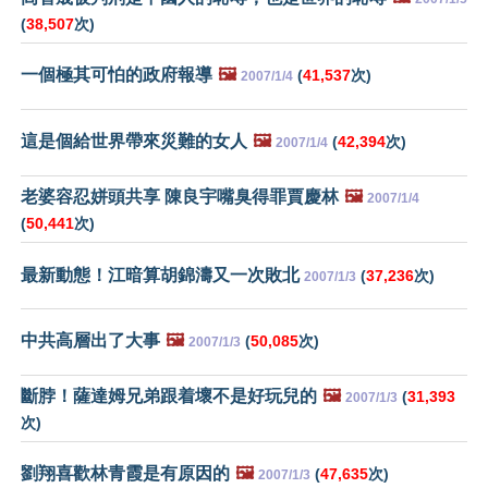
(
38,507
次)
一個極其可怕的政府報導
🖼️
(
41,537
次)
2007/1/4
這是個給世界帶來災難的女人
🖼️
(
42,394
次)
2007/1/4
老婆容忍姘頭共享 陳良宇嘴臭得罪賈慶林
🖼️
2007/1/4
(
50,441
次)
最新動態！江暗算胡錦濤又一次敗北
(
37,236
次)
2007/1/3
中共高層出了大事
🖼️
(
50,085
次)
2007/1/3
斷脖！薩達姆兄弟跟着壞不是好玩兒的
🖼️
(
31,393
2007/1/3
次)
劉翔喜歡林青霞是有原因的
🖼️
(
47,635
次)
2007/1/3