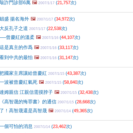
敲詐門診部6萬
🖼️
(
21,757
次)
2007/1/17
娼盛 揚名海外
🖼️
(
34,972
次)
2007/1/17
大反孔子之道
(
22,538
次)
2007/1/17
──曾慶紅的溫柔
🖼️
(
44,107
次)
2007/1/16
這是真主的作爲
🖼️
(
33,117
次)
2007/1/16
看到中共的最怕
🖼️
(
31,147
次)
2007/1/16
把國家主席讓給曾慶紅
(
43,387
次)
2007/1/15
一波被曾慶紅氣死
🖼️
(
58,840
次)
2007/1/15
達姆親信 江親信需摸脖子
🖼️
(
32,438
次)
2007/1/15
《高智晟的悔罪書》的通信
(
28,668
次)
2007/1/15
了！高智晟還是高智晟
🖼️
(
49,365
次)
2007/1/14
一個可怕的消息
(
23,462
次)
2007/1/14