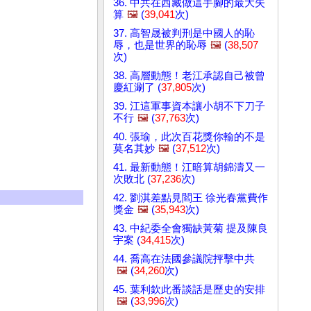
36. 中共在西藏做這手腳的最大失
算
🖼️
(
39,041
次)
37. 高智晟被判刑是中國人的恥
辱，也是世界的恥辱
🖼️
(
38,507
次)
38. 高層動態！老江承認自己被曾
慶紅涮了 (
37,805
次)
39. 江這軍事資本讓小胡不下刀子
不行
🖼️
(
37,763
次)
40. 張瑜，此次百花獎你輸的不是
莫名其妙
🖼️
(
37,512
次)
41. 最新動態！江暗算胡錦濤又一
次敗北 (
37,236
次)
42. 劉淇差點見閻王 徐光春黨費作
獎金
🖼️
(
35,943
次)
43. 中紀委全會獨缺黃菊 提及陳良
宇案 (
34,415
次)
44. 喬高在法國參議院抨擊中共
🖼️
(
34,260
次)
45. 葉利欽此番談話是歷史的安排
🖼️
(
33,996
次)