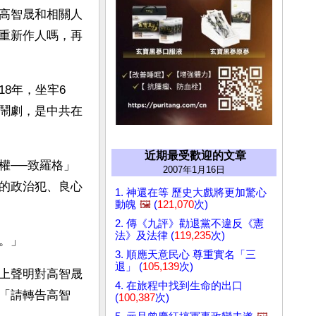
高智晟和相關人
重新作人嗎，再
8年，坐牢6
鬧劇，是中共在
近期最受歡迎的文章
權──致羅格」
2007年1月16日
的政治犯、良心
1. 神還在等 歷史大戲將更加驚心
動魄
🖼️
(
121,070
次)
2. 傳《九評》勸退黨不違反《憲
法》及法律 (
119,235
次)
。」
3. 順應天意民心 尊重實名「三
退」 (
105,139
次)
上聲明對高智晟
4. 在旅程中找到生命的出口
「請轉告高智
(
100,387
次)