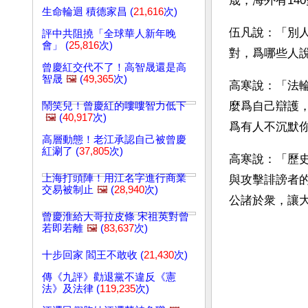
晟，海外有14
生命輪迴 積德家昌 (
21,616
次)
伍凡說：「別
評中共阻撓「全球華人新年晚
會」 (
25,816
次)
對，爲哪些人
曾慶紅交代不了！高智晟還是高
智晟
🖼️
(
49,365
次)
高寒說：「法
麼爲自己辯護
鬧笑兒！曾慶紅的嘍嘍智力低下
🖼️
(
40,917
次)
爲有人不沉默
高層動態！老江承認自己被曾慶
紅涮了 (
37,805
次)
高寒說：「歷
上海打頭陣！用江名字進行商業
與攻擊誹謗者
交易被制止
🖼️
(
28,940
次)
公諸於衆，讓
曾慶淮給大哥拉皮條 宋祖英對曾
若即若離
🖼️
(
83,637
次)
十步回家 閻王不敢收 (
21,430
次)
傳《九評》勸退黨不違反《憲
法》及法律 (
119,235
次)