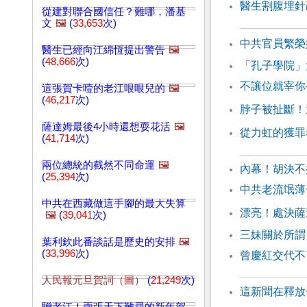
醫生割腹埋針
從建對聯合國信任？難哪，潘基
文
🖼️
(
33,653
次)
中共官員繁榮
醫生已經向江綿恆提出警告
🖼️
(
48,666
次)
「孔子學院」
不讓位就宰你
這張賀卡噎的老江哏哏兒的
🖼️
(
46,217
次)
脖子被扯斷！
薩達姆最後4小時還想耍花活
🖼️
從力虹的獲罪
(
41,714
次)
兩位總統的截然不同命運
🖼️
內幕！胡決不
(
25,394
次)
中共老流氓薄
中共在西藏做這手腳的最大失算
漂亮！處決薩
🖼️
(
39,041
次)
三妹關於所謂
葉利欽此番談話是歷史的安排
🖼️
(
33,996
次)
曾慶紅交代不
人民報元旦賀詞（圖）
(
21,249
次)
這新聞在釋放