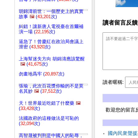
胡錦濤前世：一個歷史上的真實
故事
🖼️
(
43,201
次)
讀者留言反饋
糾錯！讓新唐人電視臺在首爾補
演一場 (
22,195
次)
逼急了！曾慶紅在政治局會議上
泄密 (
43,920
次)
上海幫迷失方向 胡錦濤應該驚醒
🖼️
(
41,675
次)
勿畫地爲牢 (
20,897
次)
讀者暱稱:
張瑜，此次百花獎你輸的不是莫
名其妙
🖼️
(
37,512
次)
天！世界最近吃錯了什麼藥
🖼️
(
33,428
次)
歡迎您的留言
法國政府的這種做法是可恥的
(
32,094
次)
國內民衆聲援
高智晟被判刑是中國人的恥辱，