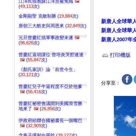
江澤民假胞妹江澤慧被免職
🖼️
(
49,113
次)
金剛顯聖 克敵制勝 (
19,884
次)
新唐人全球華
唐朝三大酷吏與周恩來 (
32,849
次)
新唐人全球華人
元旦曾慶紅搞軍事政變未遂
🖼️
新唐人2007
(
96,626
次)
文章網址: http://w
曾慶紅逼胡讓位 曾培炎哭腔連連
打印機版
🖼️
(
55,847
次)
《顏氏家訓》論「前世今生」
(
20,121
次)
分享至：
曾慶紅兒子牛逼程度不亞於他爹
🖼️
(
56,416
次)
曾慶紅祕密會議開到美國滑雪勝
地來了
🖼️
(
26,856
次)
伊政府給聯合國祕書長一個嘴巴
🖼️
(
32,909
次)
含毒子彈射向羅幹 (
39,127
次)