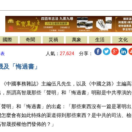
國際
奇聞
災禍
萬象
生活
文化
人氣：
27,624
分享：
發表
晟及「悔過書」
】《中國事務雜誌》主編伍凡先生，以及《中國之路》主編高
出，所謂高智晟那些「聲明」和「悔過書」明顯是中共導演的
「聲明」和「悔過書」的出處：「那些東西沒有一篇是署明出
們怎麼會有如此特殊的渠道得到那些東西？是中共的司法、檢
高智晟授權他們發佈的？」