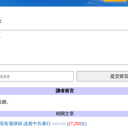
:
讀者留言
反饋。
相關文章
高智晟律師 譴責中共暴行
(
27,250
次)
2007/4/9