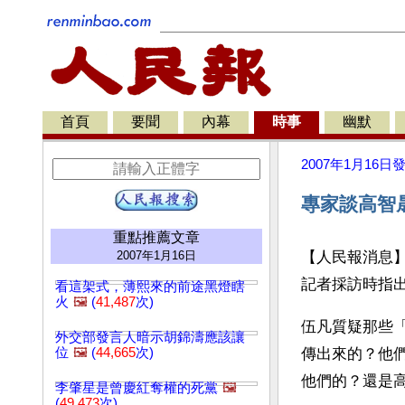
首頁
要聞
內幕
時事
幽默
2007年1月16日
專家談高智
重點推薦文章
2007年1月16日
【人民報消息
記者採訪時指
看這架式，薄熙來的前途黑燈瞎
火
🖼️
(
41,487
次)
伍凡質疑那些
外交部發言人暗示胡錦濤應該讓
位
🖼️
(
44,665
次)
傳出來的？他
他們的？還是
李肇星是曾慶紅奪權的死黨
🖼️
(
49,473
次)