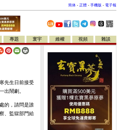
简体
-
正體
-
手機版
-
電子報
專題
寰宇
維權
視頻
雜談
寒先生日前接受
一出鬧劇。
處的，請問是誰
察、監獄部門給