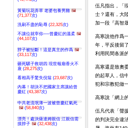
伍凡指出，「
黃菊玩花弄草 老婆包養男雞
🖼️
士？還有，大
(
71,377
次)
加一段『高智
洗刷不盡的恥辱 (
22,325
次)
不讓位就宰你──曾慶紅的溫柔
🖼️
高寒說他作爲一
(
44,107
次)
年，平反後留
脖子被扯斷！這是真主的作爲
🖼️
利用民間各派
(
33,117
次)
砸死騾子救胡四 現世報廟香火不
高寒還是致奧
衰 (
28,275
次)
的起草人，信
看相高手驚失倪翁 (
23,687
次)
犯和宗教犯做
內幕！胡決不把國家主席讓給曾
慶紅 (
43,387
次)
高寒說「網上
中共老流氓薄一波被曾慶紅氣死
🖼️
(
58,840
次)
伍凡代表「聲
漂亮！處決薩達姆親信 江親信需
的判決完全違
摸脖子
🖼️
(
32,438
次)