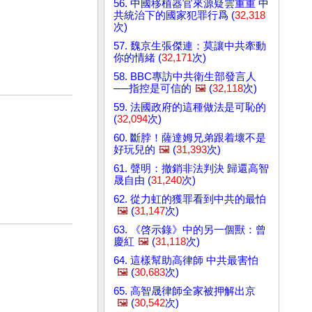
56. 中國移植器官來源疑雲重重 中
共統治下的國家犯罪行爲 (
32,318
次)
57. 魏京生張傑連：莫讓中共牽動
你的情緒 (
32,171
次)
58. BBC專訪中共衛生部發言人
──指控是可信的
🖼️
(
32,118
次)
59. 法國政府的這種做法是可恥的
(
32,094
次)
60. 斷脖！薩達姆兄弟跟着壞不是
好玩兒的
🖼️
(
31,393
次)
61. 聲明：撤銷非法判決 歸還高智
晟自由 (
31,240
次)
62. 從力虹的獲罪看到中共的最怕
🖼️
(
31,147
次)
63. 《啓示錄》中的另一個獸：曾
慶紅
🖼️
(
31,118
次)
64. 這樣幫助高律師 中共最害怕
🖼️
(
30,683
次)
65. 高智晟律師全家被押解出京
🖼️
(
30,542
次)