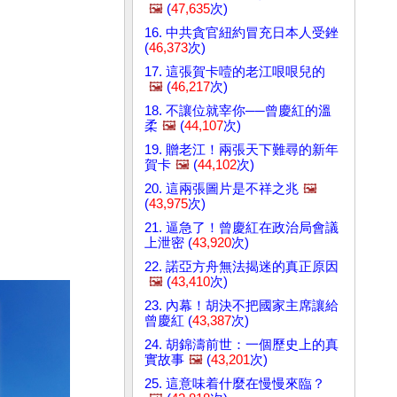
🖼️
(
47,635
次)
16. 中共貪官紐約冒充日本人受銼
(
46,373
次)
17. 這張賀卡噎的老江哏哏兒的
🖼️
(
46,217
次)
18. 不讓位就宰你──曾慶紅的溫
柔
🖼️
(
44,107
次)
19. 贈老江！兩張天下難尋的新年
賀卡
🖼️
(
44,102
次)
20. 這兩張圖片是不祥之兆
🖼️
(
43,975
次)
21. 逼急了！曾慶紅在政治局會議
上泄密 (
43,920
次)
22. 諾亞方舟無法揭迷的真正原因
🖼️
(
43,410
次)
23. 內幕！胡決不把國家主席讓給
曾慶紅 (
43,387
次)
24. 胡錦濤前世：一個歷史上的真
實故事
🖼️
(
43,201
次)
25. 這意味着什麼在慢慢來臨？