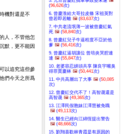
5. 元旦曾慶紅搞軍事政變未遂
🖼️
(
96,626
次)
6. 曾慶淮給大哥拉皮條 宋祖英對
時機對還是不
曾若即若離
🖼️
(
83,637
次)
7. 中共老流氓薄一波被曾慶紅氣
死
🖼️
(
58,840
次)
的人，不管他怎
8. 曾慶紅兒子牛逼程度不亞於他
爹
🖼️
(
56,416
次)
沉默，更不能因
9. 曾慶紅逼胡讓位 曾培炎哭腔連
連
🖼️
(
55,847
次)
10. 老婆容忍姘頭共享 陳良宇嘴臭
可以追究這些參
得罪賈慶林
🖼️
(
50,441
次)
他們今天之所爲
11. 中共高層出了大事
🖼️
(
50,085
次)
12. 曾慶紅交代不了！高智晟還是
高智晟
🖼️
(
49,365
次)
13. 江澤民假胞妹江澤慧被免職
🖼️
(
49,113
次)
14. 醫生已經向江綿恆提出警告
🖼️
(
48,666
次)
15. 劉翔喜歡林青霞是有原因的