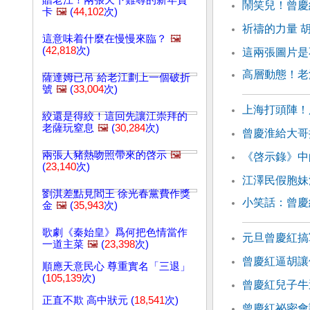
贈老江！兩張天下難尋的新年賀
鬧笑兒！曾慶
卡
🖼️
(
44,102
次)
祈禱的力量 
這意味着什麼在慢慢來臨？
🖼️
(
42,818
次)
這兩張圖片是
高層動態！老
薩達姆已吊 給老江劃上一個破折
號
🖼️
(
33,004
次)
上海打頭陣！
絞還是得絞！這回先讓江崇拜的
老薩玩窒息
🖼️
(
30,284
次)
曾慶淮給大哥
兩張人豬熱吻照帶來的啓示
🖼️
《啓示錄》中
(
23,140
次)
江澤民假胞妹
劉淇差點見閻王 徐光春黨費作獎
小笑話：曾慶
金
🖼️
(
35,943
次)
歌劇《秦始皇》爲何把色情當作
元旦曾慶紅搞
一道主菜
🖼️
(
23,398
次)
曾慶紅逼胡讓
順應天意民心 尊重實名「三退」
(
105,139
次)
曾慶紅兒子牛
正直不欺 高中狀元 (
18,541
次)
曾慶紅祕密會