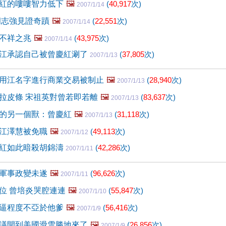
紅的嘍嘍智力低下
🖼️
(
40,917
次)
2007/1/14
胡志強見證奇蹟
🖼️
(
22,551
次)
2007/1/14
不祥之兆
🖼️
(
43,975
次)
2007/1/14
江承認自己被曾慶紅涮了
(
37,805
次)
2007/1/13
用江名字進行商業交易被制止
🖼️
(
28,940
次)
2007/1/13
拉皮條 宋祖英對曾若即若離
🖼️
(
83,637
次)
2007/1/13
的另一個獸：曾慶紅
🖼️
(
31,118
次)
2007/1/13
江澤慧被免職
🖼️
(
49,113
次)
2007/1/12
紅如此暗殺胡錦濤
(
42,286
次)
2007/1/11
軍事政變未遂
🖼️
(
96,626
次)
2007/1/11
位 曾培炎哭腔連連
🖼️
(
55,847
次)
2007/1/10
逼程度不亞於他爹
🖼️
(
56,416
次)
2007/1/9
議開到美國滑雪勝地來了
🖼️
(
26,856
次)
2007/1/9