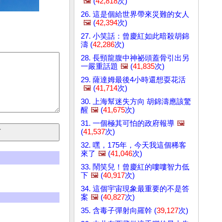
🖼️
(
42,818
次)
26. 這是個給世界帶來災難的女人
🖼️
(
42,394
次)
27. 小笑話：曾慶紅如此暗殺胡錦
濤 (
42,286
次)
28. 長頸龍腹中神祕頭蓋骨引出另
一嚴重話題
🖼️
(
41,835
次)
29. 薩達姆最後4小時還想耍花活
🖼️
(
41,714
次)
30. 上海幫迷失方向 胡錦濤應該驚
醒
🖼️
(
41,675
次)
31. 一個極其可怕的政府報導
🖼️
(
41,537
次)
32. 嘿，175年，今天我這個稀客
來了
🖼️
(
41,046
次)
33. 鬧笑兒！曾慶紅的嘍嘍智力低
下
🖼️
(
40,917
次)
34. 這個宇宙現象最重要的不是答
案
🖼️
(
40,827
次)
35. 含毒子彈射向羅幹 (
39,127
次)