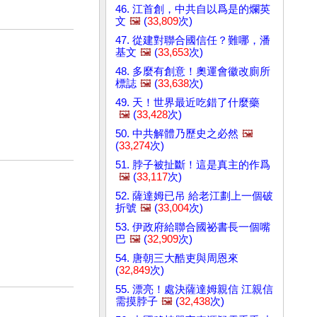
46. 江首創，中共自以爲是的爛英
文
🖼️
(
33,809
次)
47. 從建對聯合國信任？難哪，潘
基文
🖼️
(
33,653
次)
48. 多麼有創意！奧運會徽改廁所
標誌
🖼️
(
33,638
次)
49. 天！世界最近吃錯了什麼藥
🖼️
(
33,428
次)
50. 中共解體乃歷史之必然
🖼️
(
33,274
次)
51. 脖子被扯斷！這是真主的作爲
🖼️
(
33,117
次)
52. 薩達姆已吊 給老江劃上一個破
折號
🖼️
(
33,004
次)
53. 伊政府給聯合國祕書長一個嘴
巴
🖼️
(
32,909
次)
54. 唐朝三大酷吏與周恩來
(
32,849
次)
55. 漂亮！處決薩達姆親信 江親信
需摸脖子
🖼️
(
32,438
次)