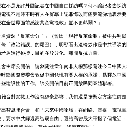
現在不是允許外國記者在中國自由採訪嗎？何不讓記者去採訪
陸電視不是時不時有人在屏幕上認罪悔改而痛哭流涕地表示要
晟在全世界面前感謝共產黨挽救』豈不更熱鬧？」
名資深「反革命分子」（曾因「現行反革命罪」被中共判獄1
了條「政治錯誤」的尾巴），明顯看出這輪炒作是中共導演的
的矛盾進行挑撥，目的在於分化、離間反抗力量。
委會主席公開信「請象關注當年南非人權那樣關注今日中國人
中呼籲國際奧委會敦促中國兌現有關人權的承諾，爲釋放中國
一些建設性的工作。該公開信目前正開放民間團體聯署。
的雜音對營救工作沒有絲毫影響，我們還是按既定方案往前走
援高智晟聯合會」和「未來中國論壇」在網絡、電臺、電視臺
法，要求中共歸還高智晟自由，還給高智晟大哥撥了個電話：