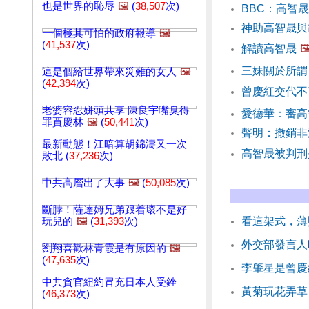
也是世界的恥辱
🖼️
(
38,507
次)
BBC：高智
神助高智晟與
一個極其可怕的政府報導
🖼️
(
41,537
次)
解讀高智晟
🖼
三妹關於所謂
這是個給世界帶來災難的女人
🖼️
(
42,394
次)
曾慶紅交代不
老婆容忍姘頭共享 陳良宇嘴臭得
愛德華：審高
罪賈慶林
🖼️
(
50,441
次)
聲明：撤銷非
最新動態！江暗算胡錦濤又一次
高智晟被判刑
敗北 (
37,236
次)
中共高層出了大事
🖼️
(
50,085
次)
斷脖！薩達姆兄弟跟着壞不是好
看這架式，薄
玩兒的
🖼️
(
31,393
次)
外交部發言人
劉翔喜歡林青霞是有原因的
🖼️
(
47,635
次)
李肇星是曾慶
中共貪官紐約冒充日本人受銼
黃菊玩花弄草
(
46,373
次)