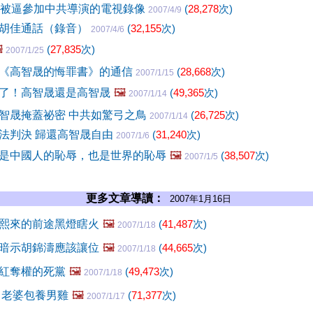
晟被逼參加中共導演的電視錄像
(
28,278
次)
2007/4/9
胡佳通話（錄音）
(
32,155
次)
2007/4/6
️
(
27,835
次)
2007/1/25
《高智晟的悔罪書》的通信
(
28,668
次)
2007/1/15
了！高智晟還是高智晟
🖼️
(
49,365
次)
2007/1/14
智晟掩蓋祕密 中共如驚弓之鳥
(
26,725
次)
2007/1/14
法判決 歸還高智晟自由
(
31,240
次)
2007/1/6
是中國人的恥辱，也是世界的恥辱
🖼️
(
38,507
次)
2007/1/5
更多文章導讀：
2007年1月16日
熙來的前途黑燈瞎火
🖼️
(
41,487
次)
2007/1/18
暗示胡錦濤應該讓位
🖼️
(
44,665
次)
2007/1/18
紅奪權的死黨
🖼️
(
49,473
次)
2007/1/18
 老婆包養男雞
🖼️
(
71,377
次)
2007/1/17