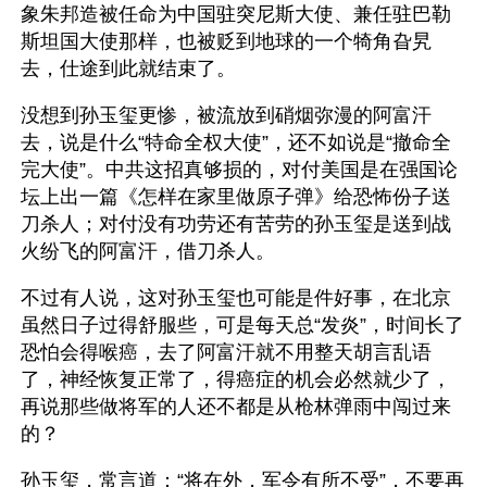
象朱邦造被任命为中国驻突尼斯大使、兼任驻巴勒
斯坦国大使那样，也被贬到地球的一个犄角旮旯
去，仕途到此就结束了。
没想到孙玉玺更惨，被流放到硝烟弥漫的阿富汗
去，说是什么“特命全权大使”，还不如说是“撤命全
完大使”。中共这招真够损的，对付美国是在强国论
坛上出一篇《怎样在家里做原子弹》给恐怖份子送
刀杀人；对付没有功劳还有苦劳的孙玉玺是送到战
火纷飞的阿富汗，借刀杀人。
不过有人说，这对孙玉玺也可能是件好事，在北京
虽然日子过得舒服些，可是每天总“发炎”，时间长了
恐怕会得喉癌，去了阿富汗就不用整天胡言乱语
了，神经恢复正常了，得癌症的机会必然就少了，
再说那些做将军的人还不都是从枪林弹雨中闯过来
的？
孙玉玺，常言道：“将在外，军令有所不受”，不要再