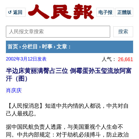
↺ 返回 
电子报
正體版
首页
分栏目
时事
文章
›
›
›
：
2002年3月12日
发表
人气：
26,661
半边床黄丽满臀占三位 倒霉蛋孙玉玺流放阿富
汗（图）
肖庆庆
【人民报消息】知道中共内情的人都说，中共对自
己人最残忍。
据中国民航负责人透露，与美国重视个人生命不
同。中共内部规定：对于劫机必须搏斗，防止政治