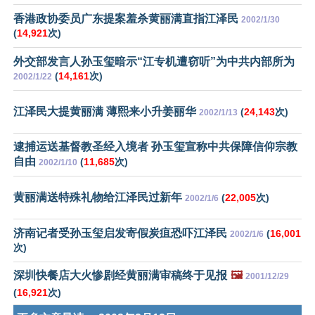
香港政协委员广东提案羞杀黄丽满直指江泽民
2002/1/30
(
14,921
次)
外交部发言人孙玉玺暗示“江专机遭窃听”为中共内部所为
(
14,161
次)
2002/1/22
江泽民大提黄丽满 薄熙来小升姜丽华
(
24,143
次)
2002/1/13
逮捕运送基督教圣经入境者 孙玉玺宣称中共保障信仰宗教
自由
(
11,685
次)
2002/1/10
黄丽满送特殊礼物给江泽民过新年
(
22,005
次)
2002/1/6
济南记者受孙玉玺启发寄假炭疽恐吓江泽民
(
16,001
2002/1/6
次)
深圳快餐店大火惨剧经黄丽满审稿终于见报
🖼️
2001/12/29
(
16,921
次)