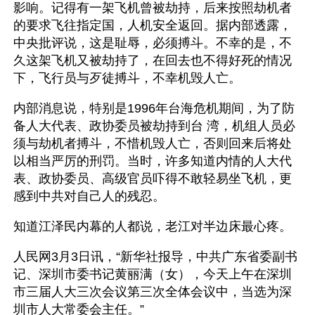
影响。记得有一架飞机曾被劫持，后来按照劫机者
的要求飞往指定国，人机安全返回。据内部透露，
中央批评说，这是耻辱，必须搏斗。不幸的是，不
久这架飞机又被劫持了，在回去也不得好死的情况
下，飞行员与歹徒搏斗，不幸机毁人亡。
内部消息说，特别是1996年台海危机期间，为了防
备人大代表、政协委员被劫持到台 湾，机组人员必
须与劫机者搏斗，不惜机毁人亡，否则回来后将处
以相当严厉的刑罚。当时，许多知道内情的人大代
表、政协委员、高级官员吓得不敢轻易坐飞机，更
感到中共对自己人的残忍。 
知道江泽民内幕的人都说，老江对半边床最心疼。
人民网3月3日讯，“新华社报导，中共广东省委副书
记、深圳市委书记黄丽满（女），今天上午在深圳
市三届人大三次会议第三次全体会议中，当选为深
圳市人大常委会主任。”