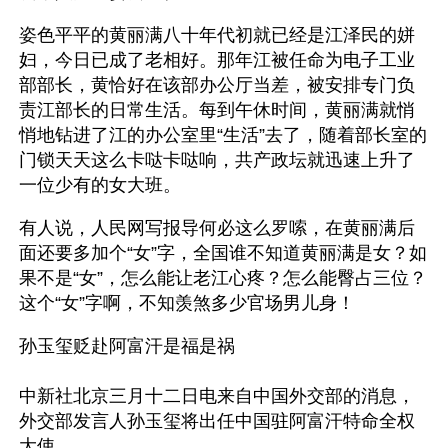
姿色平平的黄丽满八十年代初就已经是江泽民的姘
妇，今日已成了老相好。那年江被任命为电子工业
部部长，黄恰好在该部办公厅当差，被安排专门负
责江部长的日常生活。每到午休时间，黄丽满就悄
悄地钻进了江的办公室里“生活”去了，随着部长室的
门锁天天这么卡哒卡哒响，共产政坛就迅速上升了
一位少有的女大班。
有人说，人民网写报导何必这么罗嗦，在黄丽满后
面还要多加个“女”字，全国谁不知道黄丽满是女？如
果不是“女”，怎么能让老江心疼？怎么能臀占三位？
这个“女”字啊，不知羡煞多少官场男儿身！
孙玉玺贬赴阿富汗是福是祸
中新社北京三月十二日电来自中国外交部的消息，
外交部发言人孙玉玺将出任中国驻阿富汗特命全权
大使。