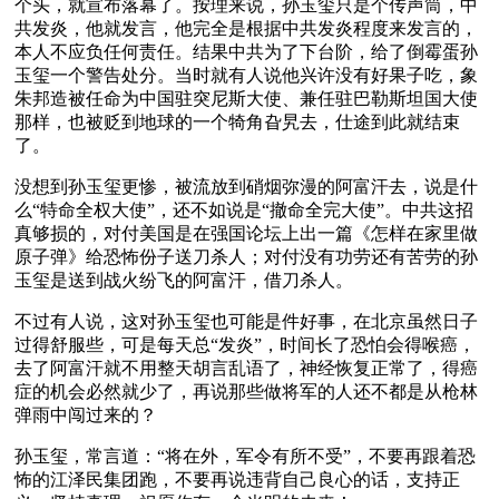
个头，就宣布落幕了。按理来说，孙玉玺只是个传声筒，中
共发炎，他就发言，他完全是根据中共发炎程度来发言的，
本人不应负任何责任。结果中共为了下台阶，给了倒霉蛋孙
玉玺一个警告处分。当时就有人说他兴许没有好果子吃，象
朱邦造被任命为中国驻突尼斯大使、兼任驻巴勒斯坦国大使
那样，也被贬到地球的一个犄角旮旯去，仕途到此就结束
了。
没想到孙玉玺更惨，被流放到硝烟弥漫的阿富汗去，说是什
么“特命全权大使”，还不如说是“撤命全完大使”。中共这招
真够损的，对付美国是在强国论坛上出一篇《怎样在家里做
原子弹》给恐怖份子送刀杀人；对付没有功劳还有苦劳的孙
玉玺是送到战火纷飞的阿富汗，借刀杀人。
不过有人说，这对孙玉玺也可能是件好事，在北京虽然日子
过得舒服些，可是每天总“发炎”，时间长了恐怕会得喉癌，
去了阿富汗就不用整天胡言乱语了，神经恢复正常了，得癌
症的机会必然就少了，再说那些做将军的人还不都是从枪林
弹雨中闯过来的？
孙玉玺，常言道：“将在外，军令有所不受”，不要再跟着恐
怖的江泽民集团跑，不要再说违背自己良心的话，支持正