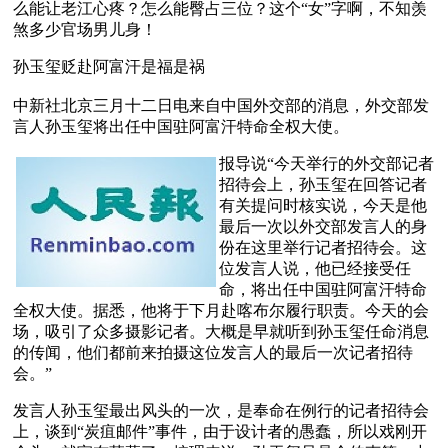
么能让老江心疼？怎么能臀占三位？这个“女”字啊，不知羡
煞多少官场男儿身！
孙玉玺贬赴阿富汗是福是祸
中新社北京三月十二日电来自中国外交部的消息，外交部发
言人孙玉玺将出任中国驻阿富汗特命全权大使。
报导说“今天举行的外交部记者
招待会上，孙玉玺在回答记者
有关提问时核实说，今天是他
最后一次以外交部发言人的身
份在这里举行记者招待会。这
位发言人说，他已经接受任
命，将出任中国驻阿富汗特命
全权大使。据悉，他将于下月赴喀布尔履行职责。今天的会
场，吸引了众多摄影记者。大概是早就听到孙玉玺任命消息
的传闻，他们都前来拍摄这位发言人的最后一次记者招待
会。”
发言人孙玉玺最出风头的一次，是奉命在例行的记者招待会
上，谈到“炭疽邮件”事件，由于设计者的愚蠢，所以戏刚开