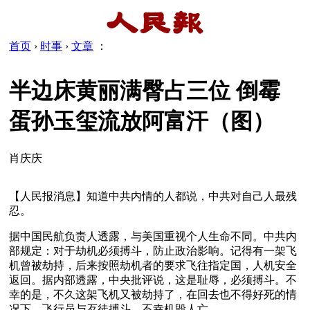
首页
›
时事
›
文章
：
半边床黄丽满臀占三位 倒霉
蛋孙玉玺流放阿富汗（图）
肖庆庆
【人民报消息】知道中共内情的人都说，中共对自己人最残
忍。
据中国民航负责人透露，与美国重视个人生命不同。中共内
部规定：对于劫机必须搏斗，防止政治影响。记得有一架飞
机曾被劫持，后来按照劫机者的要求飞往指定国，人机安全
返回。据内部透露，中央批评说，这是耻辱，必须搏斗。不
幸的是，不久这架飞机又被劫持了，在回去也不得好死的情
况下，飞行员与歹徒搏斗，不幸机毁人亡。