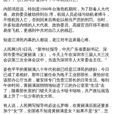
内部消息说，特别是1996年台海危机期间，为了防备人大代
表、政协委员被劫持到台 湾，机组人员必须与劫机者搏斗，
不惜机毁人亡，否则回来后将处以相当严厉的刑罚。当时，
许多知道内情的人大代表、政协委员、高级官员吓得不敢轻
易坐飞机，更感到中共对自己人的残忍。 
知道江泽民内幕的人都说，老江对半边床最心疼。
人民网3月3日讯，“新华社报导，中共广东省委副书记、深
圳市委书记黄丽满（女），今天上午在深圳市三届人大三次
会议第三次全体会议中，当选为深圳市人大常委会主任。”
姿色平平的黄丽满八十年代初就已经是江泽民的姘妇，今日
已成了老相好。那年江被任命为电子工业部部长，黄恰好在
该部办公厅当差，被安排专门负责江部长的日常生活。每到
午休时间，黄丽满就悄悄地钻进了江的办公室里“生活”去
了，随着部长室的门锁天天这么卡哒卡哒响，共产政坛就迅
速上升了一位少有的女大班。
有人说，人民网写报导何必这么罗嗦，在黄丽满后面还要多
加个“女”字，全国谁不知道黄丽满是女？如果不是“女”，怎