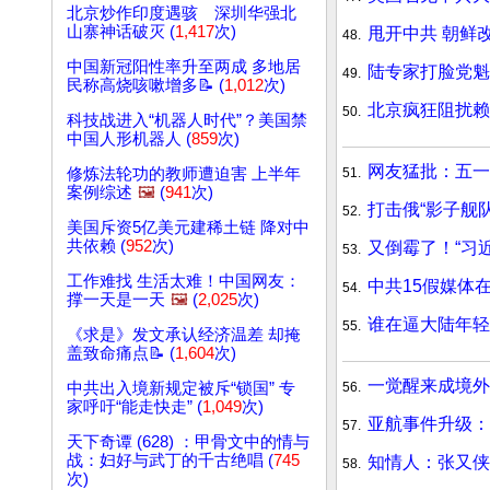
北京炒作印度遇骇 深圳华强北
山寨神话破灭 (
1,417
次)
甩开中共 朝鲜
48.
中国新冠阳性率升至两成 多地居
陆专家打脸党魁
49.
民称高烧咳嗽增多📝 (
1,012
次)
北京疯狂阻扰赖
50.
科技战进入“机器人时代”？美国禁
中国人形机器人 (
859
次)
网友猛批：五一
51.
修炼法轮功的教师遭迫害 上半年
案例综述
🖼️
(
941
次)
打击俄“影子舰
52.
美国斥资5亿美元建稀土链 降对中
共依赖 (
952
次)
又倒霉了！“习
53.
工作难找 生活太难！中国网友：
中共15假媒体在
54.
撑一天是一天
🖼️
(
2,025
次)
谁在逼大陆年轻
55.
《求是》发文承认经济温差 却掩
盖致命痛点📝 (
1,604
次)
一觉醒来成境外
56.
中共出入境新规定被斥“锁国” 专
家呼吁“能走快走” (
1,049
次)
亚航事件升级：
57.
天下奇谭 (628) ：甲骨文中的情与
战：妇好与武丁的千古绝唱 (
745
知情人：张又侠
58.
次)