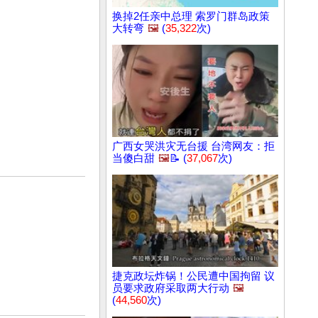
换掉2任亲中总理 索罗门群岛政策
大转弯
🖼️
(
35,322
次)
广西女哭洪灾无台援 台湾网友：拒
当傻白甜
🖼️
📝 (
37,067
次)
捷克政坛炸锅！公民遭中国拘留 议
员要求政府采取两大行动
🖼️
(
44,560
次)