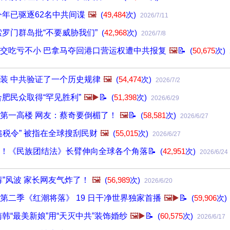
今年已驱逐62名中共间谍
🖼️
(
49,484
次)
2026/7/11
索罗门群岛批“不要威胁我们”
(
42,968
次)
2026/7/8
交吃亏不小 巴拿马夺回港口营运权遭中共报复
🖼️
📝
(
50,675
次)
装 中共验证了一个历史规律
🖼️
(
54,474
次)
2026/7/2
合肥民众取得“罕见胜利”
🖼️▶️
📝
(
51,398
次)
2026/6/29
第一高楼 网友：蔡奇要倒楣了！
🖼️
📝
(
58,581
次)
2026/6/27
追税令” 被指在全球搜刮民财
🖼️
(
55,015
次)
2026/6/27
！《民族团结法》长臂伸向全球各个角落📝
(
42,951
次)
2026/6/24
裤”风波 家长网友气炸了！
🖼️
(
56,989
次)
2026/6/20
第二季《红潮将落》 19 日干净世界独家首播
🖼️▶️
📝
(
59,906
次
韩“最美新娘”用“天灭中共”装饰婚纱
🖼️▶️
📝
(
60,575
次)
2026/6/17