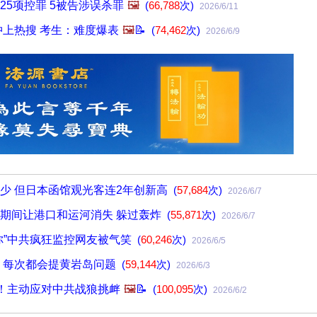
25项控罪 5被告涉误杀罪
🖼️
(
66,788
次)
2026/6/11
冲上热搜 考生：难度爆表
🖼️
📝
(
74,462
次)
2026/6/9
少 但日本函馆观光客连2年创新高
(
57,684
次)
2026/6/7
期间让港口和运河消失 躲过轰炸
(
55,871
次)
2026/6/7
你”中共疯狂监控网友被气笑
(
60,246
次)
2026/6/5
 每次都会提黄岩岛问题
(
59,144
次)
2026/6/3
”！主动应对中共战狼挑衅
🖼️
📝
(
100,095
次)
2026/6/2