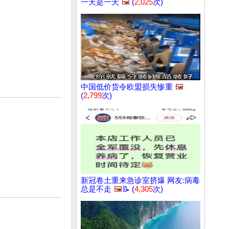
一天是一天
🖼️
(
2,025
次)
中国低价货令欧盟损失惨重
🖼️
(
2,799
次)
新冠卷土重来急诊室挤爆 网友:病毒
总是不走
🖼️
📝 (
4,305
次)