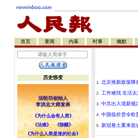
首页
要闻
内幕
时事
幽默
历史惊变
北京推新政策降
1.
工作难找 生活
2.
法轮功创始人
中共出入境新规定
李洪志大师发表
3.
中国低价货令欧
4.
《为什么会有人类》
《法难》
《惊醒》
新冠卷土重来急诊
5.
《为什么人类是迷的社会》