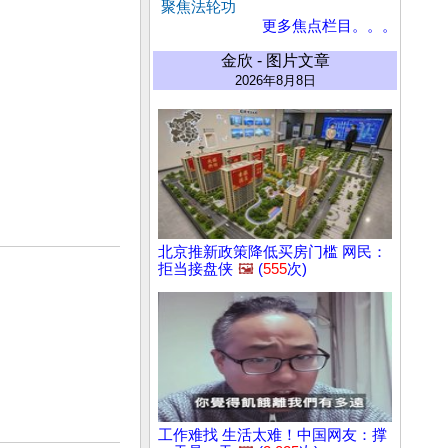
聚焦法轮功
更多焦点栏目。。。
金欣 - 图片文章
2026年8月8日
北京推新政策降低买房门槛 网民：
拒当接盘侠
🖼️
(
555
次)
工作难找 生活太难！中国网友：撑