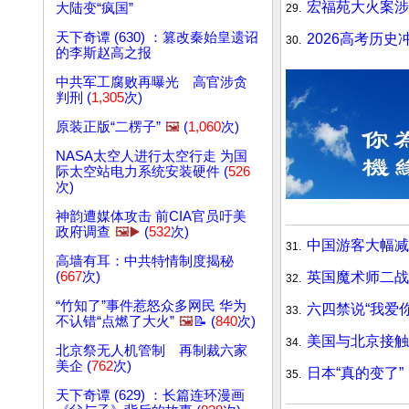
宏福苑大火案涉
大陆变“疯国”
29.
天下奇谭 (630) ：篡改秦始皇遗诏
2026高考历史
30.
的李斯赵高之报
中共军工腐败再曝光 高官涉贪
判刑 (
1,305
次)
原装正版“二楞子”
🖼️
(
1,060
次)
NASA太空人进行太空行走 为国
际太空站电力系统安装硬件 (
526
次)
神韵遭媒体攻击 前CIA官员吁美
政府调查
🖼️▶️
(
532
次)
中国游客大幅减
31.
高墙有耳：中共特情制度揭秘
英国魔术师二战
(
667
次)
32.
“竹知了”事件惹怒众多网民 华为
六四禁说“我爱
33.
不认错“点燃了大火”
🖼️
📝 (
840
次)
美国与北京接触
34.
北京祭无人机管制 再制裁六家
美企 (
762
次)
日本“真的变了
35.
天下奇谭 (629) ：长篇连环漫画