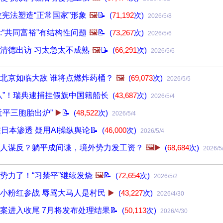
改宪法塑造“正常国家”形象
🖼️
📝
(
71,192
次)
2026/5/8
:“共同富裕”有结构性问题
🖼️
📝
(
73,267
次)
2026/5/6
清德出访 习太急太不成熟
🖼️
📝
(
66,291
次)
2026/5/6
北京如临大敌 谁将点燃炸药桶？
🖼️
(
69,073
次)
2026/5/5
队”！瑞典逮捕挂假旗中国籍船长
(
43,687
次)
2026/5/4
近平三胞胎出炉”
▶️
📝
(
48,522
次)
2026/5/4
日本渗透 疑用AI操纵舆论📝
(
46,000
次)
2026/5/4
人谋反？躺平成间谍，境外势力发工资？
🖼️▶️
(
68,684
次)
2026/5
势力了！“习禁平”继续发烧
🖼️
📝
(
72,654
次)
2026/5/2
小粉红参战 辱骂大马人是村民
▶️
(
43,227
次)
2026/4/30
案进入收尾 7月将发布处理结果📝
(
50,113
次)
2026/4/30