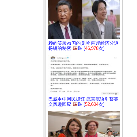
赖的笑脸vs习的臭脸 两岸经济分道
扬镳的秘密
🖼️
📝 (
46,978
次)
巴威令中网民抓狂 疯言疯语引蔡英
文风趣回应
🖼️
📝 (
52,604
次)