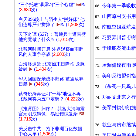
“三个托底”暴露习“三个心虚”
🖼️
📝
今年第一季吸收
66.
(
3,680
次)
山西原村支书用
67.
白天996晚上与陌生人“拼好床” 他
们连尊严都拼掉了
▶️
📝 (
1,908
次)
南航空姐亚航发
68.
天下奇谭 (627) ：普通兵士遭雷劈
习耍弄川普 伊
69.
他究竟做了什么📝 (
1,015
次)
于朦胧案流出新
70.
北戴河时间开启 外界观察血雨腥
风的人事争夺战 (
2,609
次)
白海豚逼近 北京如末日降临 龙脉
屋漏偏逢夜雨 
71.
被砸
▶️
(
1,404
次)
美印尼结盟剑指
72.
华人回国探亲成不归路 被逼放弃
日籍
▶️
(
946
次)
《杀死一只鸟儿
73.
蔡奇说辞再证习“一尊”地位不再
郑丽文北京之行
74.
北戴河将为五中定调？ (
4,222
次)
美军封锁伊朗施
75.
《推背图》归序2：巽宫大清与震
宫元明成镜像、易经错综复杂
🖼️
(
1,716
次)
就业与房市继续
76.
美反击中共 抢下非洲百亿数据
中心大单 (
1,506
次)
美国对中伊关系
77.