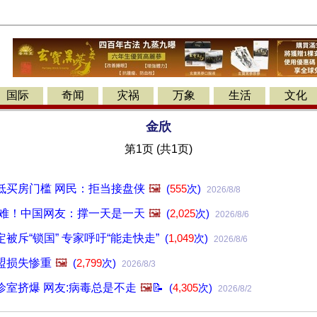
国际
奇闻
灾祸
万象
生活
文化
金欣
第1页 (共1页)
低买房门槛 网民：拒当接盘侠
🖼️
(
555
次)
2026/8/8
太难！中国网友：撑一天是一天
🖼️
(
2,025
次)
2026/8/6
被斥“锁国” 专家呼吁“能走快走”
(
1,049
次)
2026/8/6
盟损失惨重
🖼️
(
2,799
次)
2026/8/3
室挤爆 网友:病毒总是不走
🖼️
📝
(
4,305
次)
2026/8/2