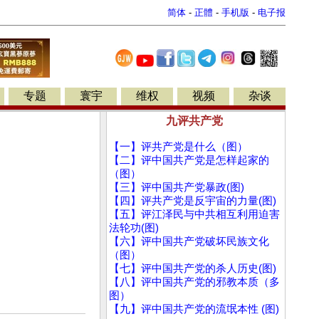
简体
-
正體
-
手机版
-
电子报
专题
寰宇
维权
视频
杂谈
九评共产党
【一】评共产党是什么（图）
【二】评中国共产党是怎样起家的
（图）
【三】评中国共产党暴政(图)
【四】评共产党是反宇宙的力量(图)
【五】评江泽民与中共相互利用迫害
法轮功(图)
【六】评中国共产党破坏民族文化
（图）
【七】评中国共产党的杀人历史(图)
【八】评中国共产党的邪教本质（多
图）
【九】评中国共产党的流氓本性 (图)