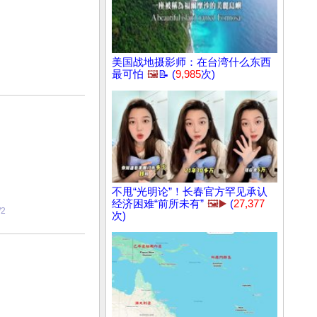
美国战地摄影师：在台湾什么东西
最可怕
🖼️
📝 (
9,985
次)
不甩“光明论”！长春官方罕见承认
经济困难“前所未有”
🖼️▶️
(
27,377
/2
次)