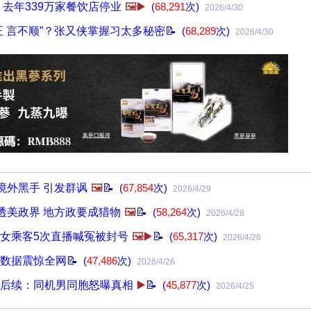
 去年339万家餐饮店停业
🖼️▶️
(
68,291
次)
2026/4/30
正 言不顺”？张又侠掌握习太多秘密📝
(
68,289
次)
2026/4/30
境外黑手 引发群讽
🖼️
📝
(
67,854
次)
2026/4/29
渗透美政界 地方政要成猎物
🖼️
📝
(
58,264
次)
2026/4/28
女乘客5次直播喊冤被封号
🖼️▶️
📝
(
65,317
次)
2026/4/26
数据震惊全网📝
(
47,486
次)
2026/4/26
后续：同机男同胞怒曝真相
▶️
📝
(
45,877
次)
2026/4/25