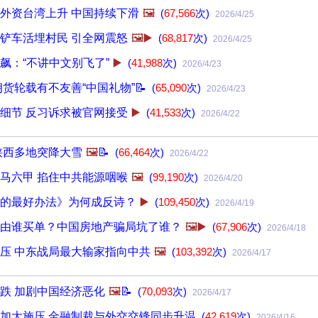
外资台湾上升 中国持续下滑
🖼️
(
67,566
次)
2026/4/25
铲车活埋村民 引全网震怒
🖼️▶️
(
68,817
次)
2026/4/25
飙：“不讲中文别飞了”
▶️
(
41,988
次)
2026/4/23
朗货轮载有不友善“中国礼物”📝
(
65,090
次)
2026/4/23
细节 反习诉求被官网接受
▶️
(
41,533
次)
2026/4/22
陕西多地突降大雪
🖼️
📝
(
66,464
次)
2026/4/22
马六甲 掐住中共能源咽喉
🖼️
(
99,190
次)
2026/4/20
的最好办法》为何成反诗？
▶️
(
109,450
次)
2026/4/19
由谁买单？中国房地产骗局坑了谁？
🖼️▶️
(
67,906
次)
2026/4/18
压 中东战局最大输家指向中共
🖼️
(
103,392
次)
2026/4/17
跌 加剧中国经济恶化
🖼️
📝
(
70,093
次)
2026/4/17
加大施压 金融制裁与外交交锋同步升温
(
42,619
次)
2026/4/16