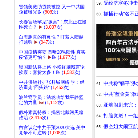
受经济寒冬冲击
59.
冒领美救助贷款被控 又一中共国
企被曝光📝 (
908
次)
抓捕行动“名不
60.
长春官场罕见“掀桌”！东北正在慢
性死亡？
▶️
(
3,037
次)
白海豚真的有灵性？盯紧大陆越
打越强
▶️
(
947
次)
中国疫情突变 首曝20%阳性 真实
疫情更可怕？
▶️
📝 (
1,877
次)
锁国新法将上路 小粉红脑残言论
挨轰：蠢货太多！📝 (
1,582
次)
中共供销社扩张县域网络 学：经
中共称“躺平”涉
61.
济重走“回头路” (
1,453
次)
中共“蓝金黄”
62.
波兰裔学员：法轮功给我平静坚
定的力量
🖼️
(
1,112
次)
亚航闹剧未完：
63.
假朴素真特权：揭密北戴河黑箱
打脸党魁！一组
64.
政治 (
2,415
次)
假空姐大闹亚航
65.
白宫认定中共干预2020大选 美中
竞争不可逆转 (
1,008
次)