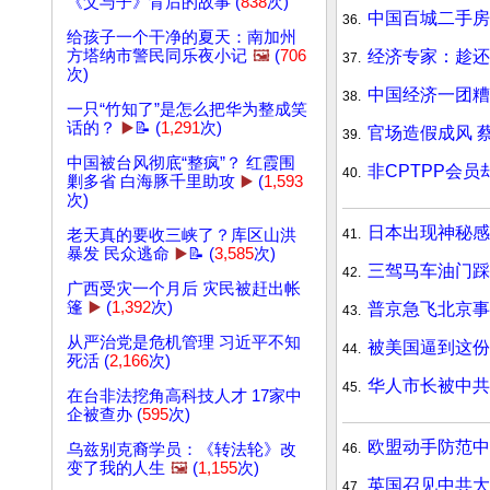
《父与子》背后的故事 (
838
次)
中国百城二手房
36.
给孩子一个干净的夏天：南加州
经济专家：趁还
方塔纳市警民同乐夜小记
🖼️
(
706
37.
次)
中国经济一团糟
38.
一只“竹知了”是怎么把华为整成笑
话的？
▶️
📝 (
1,291
次)
官场造假成风 
39.
中国被台风彻底“整疯”？ 红霞围
非CPTPP会
40.
剿多省 白海豚千里助攻
▶️
(
1,593
次)
日本出现神秘感
41.
老天真的要收三峡了？库区山洪
暴发 民众逃命
▶️
📝 (
3,585
次)
三驾马车油门踩
42.
广西受灾一个月后 灾民被赶出帐
篷
▶️
(
1,392
次)
普京急飞北京事
43.
从严治党是危机管理 习近平不知
被美国逼到这份
44.
死活 (
2,166
次)
华人市长被中共
45.
在台非法挖角高科技人才 17家中
企被查办 (
595
次)
欧盟动手防范
46.
乌兹别克裔学员：《转法轮》改
变了我的人生
🖼️
(
1,155
次)
英国召见中共大
47.