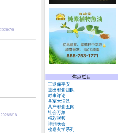
2026/7/6
焦点栏目
三退保平安
退出邪党团队
时事评论
共军大清洗
共产邪党丑闻
社会万象
)
2026/6/18
精彩视频
神韵晚会
秘卷玄学系列