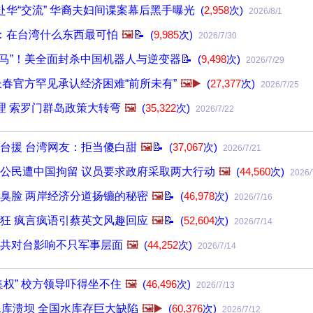
赴华“交流” 华裔夫妇间谍案幕后黑手曝光
(
2,958
次)
2026/8/1
：在台湾什么东西最可怕
🖼️
📝
(
9,985
次)
2026/7/30
木马”！美全面封杀中国机器人与逆变器📝
(
9,498
次)
2026/7/29
长春官方罕见承认经济困难“前所未有”
🖼️▶️
(
27,377
次)
2026/7/25
理 索罗门群岛政策大转弯
🖼️
(
35,322
次)
2026/7/22
台援 台湾网友：拒当傻白甜
🖼️
📝
(
37,067
次)
2026/7/21
公民遭中国拘留 议员要求政府采取两大行动
🖼️
(
44,560
次)
2026/
的臭脸 两岸经济分道扬镳的秘密
🖼️
📝
(
46,978
次)
2026/7/16
狂 疯言疯语引蔡英文风趣回应
🖼️
📝
(
52,604
次)
2026/7/14
共对台影响不只军事层面
🖼️
(
44,252
次)
2026/7/14
集权” 校方领导吓得坐不住
🖼️
(
46,496
次)
2026/7/13
水库溃坝 全国水库存巨大缺陷
🖼️▶️
(
60,376
次)
2026/7/12