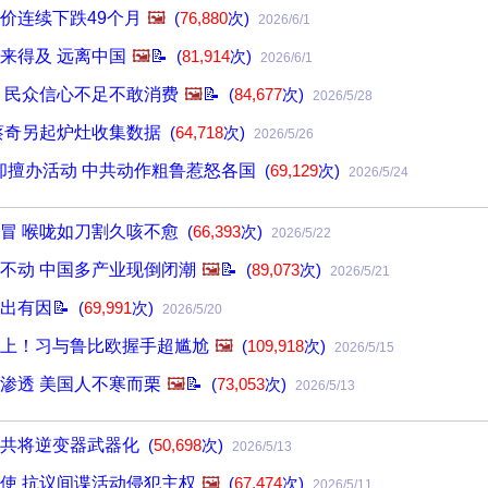
价连续下跌49个月
🖼️
(
76,880
次)
2026/6/1
来得及 远离中国
🖼️
📝
(
81,914
次)
2026/6/1
 民众信心不足不敢消费
🖼️
📝
(
84,677
次)
2026/5/28
蔡奇另起炉灶收集数据
(
64,718
次)
2026/5/26
员却擅办活动 中共动作粗鲁惹怒各国
(
69,129
次)
2026/5/24
冒 喉咙如刀割久咳不愈
(
66,393
次)
2026/5/22
不动 中国多产业现倒闭潮
🖼️
📝
(
89,073
次)
2026/5/21
出有因📝
(
69,991
次)
2026/5/20
上！习与鲁比欧握手超尴尬
🖼️
(
109,918
次)
2026/5/15
渗透 美国人不寒而栗
🖼️
📝
(
73,053
次)
2026/5/13
中共将逆变器武器化
(
50,698
次)
2026/5/13
使 抗议间谍活动侵犯主权
🖼️
(
67,474
次)
2026/5/11