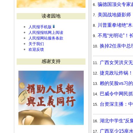
骗德国顶尖专家
6.
美国战地摄影师
7.
读者园地
川普重拳堵绝“
8.
人民报手机版
人民报报纸网上阅读
不甩“光明论”！
9.
人民报网站服务条款
关于我们
换掉2任亲中总
10.
欢迎反馈
感谢支持
广西女哭洪灾无
11.
捷克政坛炸锅！
12.
赖的笑脸vs习
13.
巴威令中网民抓
14.
台资深主播：中
15.
湖北中学生“反
16.
广西至少15座
17.