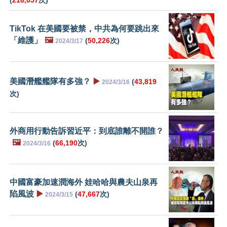
(
218,057
次)
TikTok 在美國要被禁，中共為何要跳出來
「維護」
🖼️
(
50,226
次)
2024/3/17
美國潛艦艦隊有多強？
▶️
(
43,819
2024/3/16
次)
外商用行動告訴習近平：到底誰離不開誰？
🖼️
(
66,190
次)
2024/3/16
中國富豪加速潤海外 娃哈哈與農夫山泉再
陷風波
▶️
(
47,667
次)
2024/3/15