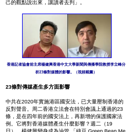
己的觀點說出來，讓讀者去判」。

香港記者協會前主席楊健興香港中文大學新聞與傳播學院教授李立峰分
析23條對媒體的影響。（視頻截圖）
23條對傳媒產生多方面影響
中共在2020年實施港區國安法，已大量壓制香港的
反對聲音。周二香港立法會在特別會議上通過的23
條，是在四年前的國安法上，再新增的保護國家法
例。它將對香港媒體產生什麼影響？週二（19
日），楊健興變身成為油管 「綠豆 Green Bean Me