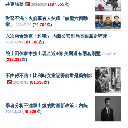
共更強硬
🖼️
(
187,055
次)
2024/3/20
對習不滿？火箭軍有人炫耀「鎮壓六四勳
章」
(
74,704
次)
2024/3/20
六次兩會進京「維穩」 內蒙公安副局長跟黨走猝死
(
181,108
次)
2024/3/19
院士田偉家中搜出現金近4億 美國還有兩套別墅
2024/3/19
(
212,313
次)
不由得不信！比利時女童記得前世是藥劑師
🖼️
(
81,536
次)
2024/3/19
學者分析王滬寧出爐的對臺新政策：內統
(
48,336
次)
2024/3/18