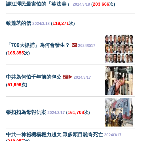
讓江澤民最害怕的「英法美」
(
203,666
次)
2024/3/18
致蕭茗的信
(
116,271
次)
2024/3/18
「709大抓捕」為何會發生？
🖼️
2024/3/17
(
165,855
次)
中共為何怕千年前的包公
🖼️▶️
2024/3/17
(
51,999
次)
張扣扣為母報仇案
(
161,708
次)
2024/3/17
中共一神祕機構權力超大 眾多頭目離奇死亡
2024/3/17