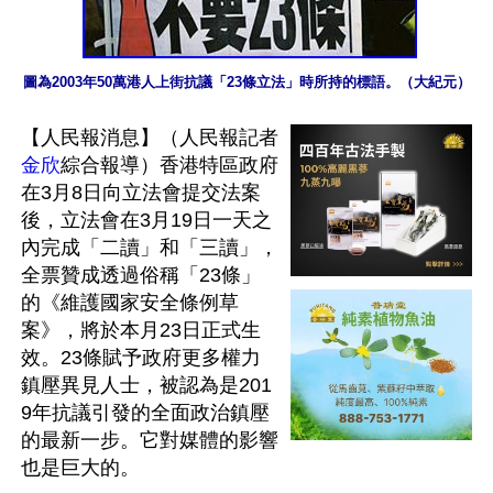
圖為2003年50萬港人上街抗議「23條立法」時所持的標語。（大紀元）
【人民報消息】（人民報記者
金欣
綜合報導）香港特區政府
在3月8日向立法會提交法案
後，立法會在3月19日一天之
內完成「二讀」和「三讀」，
全票贊成透過俗稱「23條」
的《維護國家安全條例草
案》，將於本月23日正式生
效。23條賦予政府更多權力
鎮壓異見人士，被認為是201
9年抗議引發的全面政治鎮壓
的最新一步。它對媒體的影響
也是巨大的。
