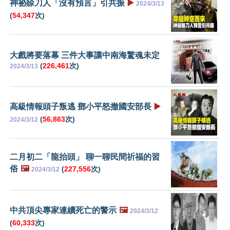
神祕賒刀人「沒有預言」引共振
▶️
2024/3/13
(
54,347
次)
大戲將要落幕 三件大事讓中南海驚魂未定
(
226,461
次)
2024/3/13
高級情報頭子叛逃 鄧小平怒撤國安部長
▶️
(
56,863
次)
2024/3/12
二月初二「龍抬頭」 聊一聊民間祈福的習
俗
🖼️
(
227,556
次)
2024/3/12
中共頂尖專家連續死亡的警示
🖼️
2024/3/12
(
60,333
次)