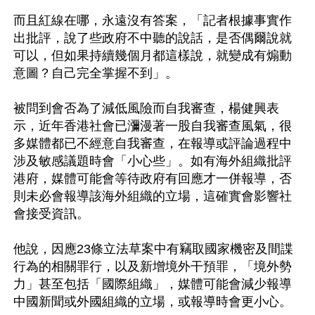
而且紅線在哪，永遠沒有答案，「記者根據事實作
出批評，說了些政府不中聽的說話，是否偶爾說就
可以，但如果持續幾個月都這樣說，就變成有煽動
意圖？自己完全掌握不到」。

被問到會否為了減低風險而自我審查，楊健興表
示，近年香港社會已瀰漫著一股自我審查風氣，很
多媒體都已不經意自我審查，在報導或評論過程中
涉及敏感議題時會「小心些」。如有海外組織批評
港府，媒體可能會等待政府有回應才一併報導，否
則未必會報導該海外組織的立場，這確實會影響社
會接受資訊。

他說，因應23條立法草案中有竊取國家機密及間諜
行為的相關罪行，以及新增境外干預罪，「境外勢
力」甚至包括「國際組織」，媒體可能會減少報導
中國新聞或外國組織的立場，或報導時會更小心。
