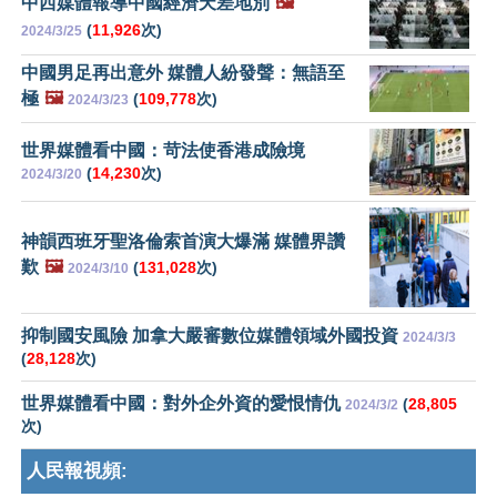
中西媒體報導中國經濟天差地別
🖼️
(
11,926
次)
2024/3/25
中國男足再出意外 媒體人紛發聲：無語至
極
🖼️
(
109,778
次)
2024/3/23
世界媒體看中國：苛法使香港成險境
(
14,230
次)
2024/3/20
神韻西班牙聖洛倫索首演大爆滿 媒體界讚
歎
🖼️
(
131,028
次)
2024/3/10
抑制國安風險 加拿大嚴審數位媒體領域外國投資
2024/3/3
(
28,128
次)
世界媒體看中國：對外企外資的愛恨情仇
(
28,805
2024/3/2
次)
人民報視頻: