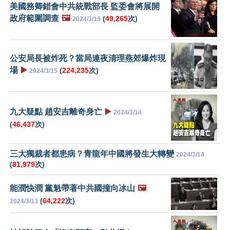
美國務卿錯會中共統戰部長 監委會將展開
政府範圍調查
🖼️
(
49,265
次)
2024/3/15
公安局長被炸死？當局連夜清理燕郊爆炸現
場
▶️
(
224,235
次)
2024/3/15
九大疑點 趙安吉離奇身亡
▶️
2024/3/14
(
46,437
次)
三大獨裁者都患病？青龍年中國將發生大轉變
2024/3/14
(
81,979
次)
能潤快潤 黨魁帶著中共國撞向冰山
🖼️
(
64,222
次)
2024/3/13