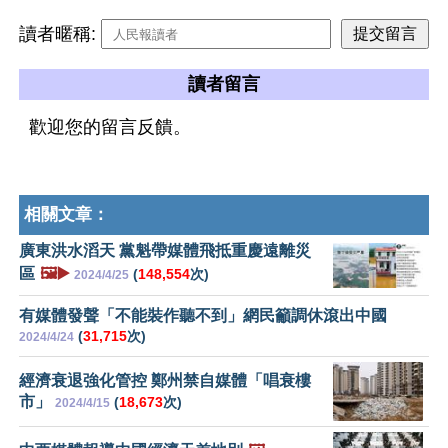
讀者暱稱:
讀者留言
歡迎您的留言反饋。
相關文章：
廣東洪水滔天 黨魁帶媒體飛抵重慶遠離災
區
🖼️▶️
(
148,554
次)
2024/4/25
有媒體發聲「不能裝作聽不到」網民籲調休滾出中國
(
31,715
次)
2024/4/24
經濟衰退強化管控 鄭州禁自媒體「唱衰樓
市」
(
18,673
次)
2024/4/15