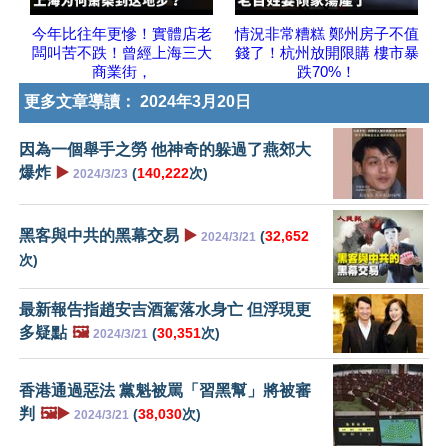
今年比往年更慘！實體店老
情況非常糟糕 鄭州房子不值
闆叫苦不跌！曾經上海三大
錢了！杭州放開限購 樓市暴
商業街，
跌70%！
更多文章導讀：
2024年3月20日
因為一個舉手之勞 他神奇的躲過了燕郊大
爆炸
▶️
(
140,222
次)
2024/3/23
黑客與中共的黑幕交易
▶️
(
32,652
2024/3/21
次)
最新報告指趙安吉酒駕落水身亡 但浮現更
多疑點
🖼️
(
30,351
次)
2024/3/21
香港通過惡法 黨魁被罵「習黑幫」將被審
判
🖼️▶️
(
38,030
次)
2024/3/21