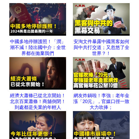
中國多地停辦護照！「潤」
安洵文件暴露中國黑客如何
潮不減！陸出國中介：全世
與中共打交道；又忽悠了全
界都在拋棄我們
世界？！
經濟大蕭條已從北京開始！
網友炸鍋啦！李強：老年金
北京百業蕭條！商舖倒閉！
漲「20元」，官媒口徑一致
到處都是失業的年輕人
大力吹捧；