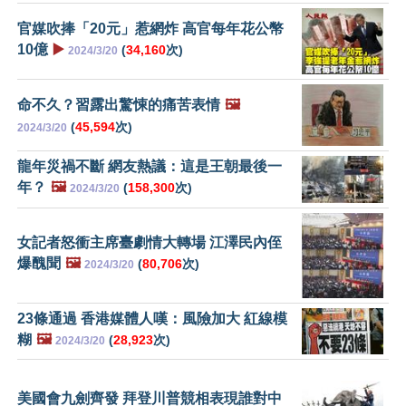
官媒吹捧「20元」惹網炸 高官每年花公幣
10億
▶️
(
34,160
次)
2024/3/20
命不久？習露出驚悚的痛苦表情
🖼️
(
45,594
次)
2024/3/20
龍年災禍不斷 網友熱議：這是王朝最後一
年？
🖼️
(
158,300
次)
2024/3/20
女記者怒衝主席臺劇情大轉場 江澤民內侄
爆醜聞
🖼️
(
80,706
次)
2024/3/20
23條通過 香港媒體人嘆：風險加大 紅線模
糊
🖼️
(
28,923
次)
2024/3/20
美國會九劍齊發 拜登川普競相表現誰對中