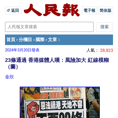
↺ 返回 
電子報
简体版
首頁
分欄目
國際
文章
›
›
›
：
2024年3月20日
發表
人氣：
28,923
23條通過 香港媒體人嘆：風險加大 紅線模糊
（圖）
金欣