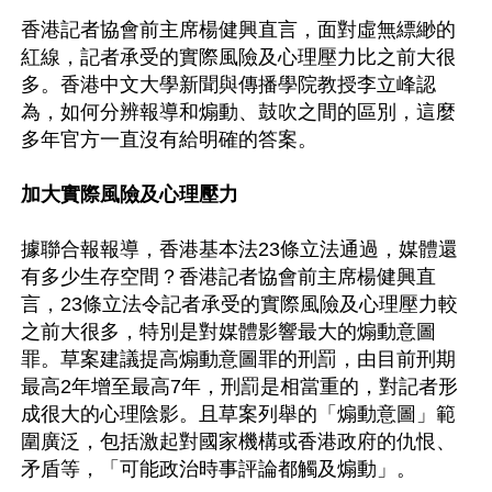
香港記者協會前主席楊健興直言，面對虛無縹緲的
紅線，記者承受的實際風險及心理壓力比之前大很
多。香港中文大學新聞與傳播學院教授李立峰認
為，如何分辨報導和煽動、鼓吹之間的區別，這麼
多年官方一直沒有給明確的答案。

加大實際風險及心理壓力
據聯合報報導，香港基本法23條立法通過，媒體還
有多少生存空間？香港記者協會前主席楊健興直
言，23條立法令記者承受的實際風險及心理壓力較
之前大很多，特別是對媒體影響最大的煽動意圖
罪。草案建議提高煽動意圖罪的刑罰，由目前刑期
最高2年增至最高7年，刑罰是相當重的，對記者形
成很大的心理陰影。且草案列舉的「煽動意圖」範
圍廣泛，包括激起對國家機構或香港政府的仇恨、
矛盾等，「可能政治時事評論都觸及煽動」。
