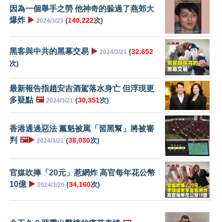
因為一個舉手之勞 他神奇的躲過了燕郊大
爆炸
▶️
(
140,222
次)
2024/3/23
黑客與中共的黑幕交易
▶️
(
32,652
2024/3/21
次)
最新報告指趙安吉酒駕落水身亡 但浮現更
多疑點
🖼️
(
30,351
次)
2024/3/21
香港通過惡法 黨魁被罵「習黑幫」將被審
判
🖼️▶️
(
38,030
次)
2024/3/21
官媒吹捧「20元」惹網炸 高官每年花公幣
10億
▶️
(
34,160
次)
2024/3/20