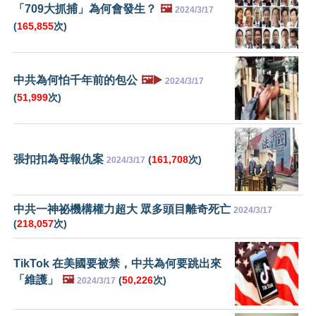
「709大抓捕」為何會發生？
🖼️
2024/3/17
(
165,855
次)
中共為何怕千年前的包公
🖼️▶️
2024/3/17
(
51,999
次)
張扣扣為母報仇案
(
161,708
次)
2024/3/17
中共一神祕機構權力超大 眾多頭目離奇死亡
2024/3/17
(
218,057
次)
TikTok 在美國要被禁，中共為何要跳出來
「維護」
🖼️
(
50,226
次)
2024/3/17