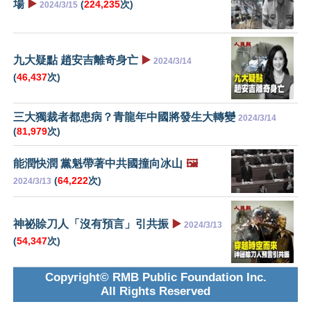
場
▶️
(
224,235
次)
2024/3/15
九大疑點 趙安吉離奇身亡
▶️
2024/3/14
(
46,437
次)
三大獨裁者都患病？青龍年中國將發生大轉變
2024/3/14
(
81,979
次)
能潤快潤 黨魁帶著中共國撞向冰山
🖼️
(
64,222
次)
2024/3/13
神祕賒刀人「沒有預言」引共振
▶️
2024/3/13
(
54,347
次)
Copyright© RMB Public Foundation Inc.
All Rights Reserved