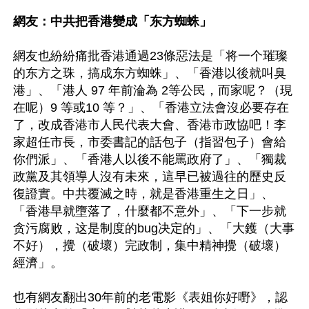
網友：中共把香港變成「东方蜘蛛」
網友也紛紛痛批香港通過23條惡法是「将一个璀璨
的东方之珠，搞成东方蜘蛛」、「香港以後就叫臭
港」、「港人 97 年前淪為 2等公民，而家呢？（現
在呢）9 等或10 等？」、「香港立法會沒必要存在
了，改成香港市人民代表大會、香港市政協吧！李
家超任市長，市委書記的話包子（指習包子）會給
你們派」、「香港人以後不能罵政府了」、「獨裁
政黨及其領導人沒有未來，這早已被過往的歷史反
復證實。中共覆滅之時，就是香港重生之日」、
「香港早就墮落了，什麼都不意外」、「下一步就
贪污腐败，这是制度的bug决定的」、「大鑊（大事
不好），攪（破壞）完政制，集中精神攪（破壞）
經濟」。

也有網友翻出30年前的老電影《表姐你好嘢》，認