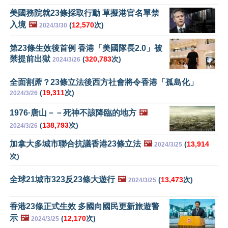
美國務院就23條採取行動 草擬港官名單禁
入境
🖼️
(
12,570
次)
2024/3/30
第23條生效後首例 香港「美國隊長2.0」被
禁提前出獄
(
320,783
次)
2024/3/26
全面割蓆？23條立法後西方社會將令香港「孤島化」
(
19,311
次)
2024/3/26
1976·唐山－－死神不該降臨的地方
🖼️
(
138,793
次)
2024/3/26
加拿大多城市聯合抗議香港23條立法
🖼️
(
13,914
2024/3/25
次)
全球21城市323反23條大遊行
🖼️
(
13,473
次)
2024/3/25
香港23條正式生效 多國向國民更新旅遊警
示
🖼️
(
12,170
次)
2024/3/25