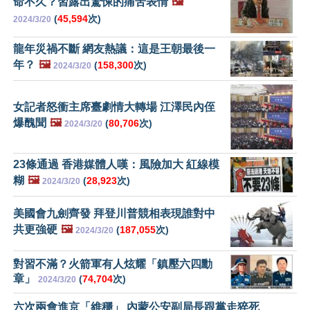
命不久？習露出驚悚的痛苦表情
🖼️
(
45,594
次)
2024/3/20
龍年災禍不斷 網友熱議：這是王朝最後一
年？
🖼️
(
158,300
次)
2024/3/20
女記者怒衝主席臺劇情大轉場 江澤民內侄
爆醜聞
🖼️
(
80,706
次)
2024/3/20
23條通過 香港媒體人嘆：風險加大 紅線模
糊
🖼️
(
28,923
次)
2024/3/20
美國會九劍齊發 拜登川普競相表現誰對中
共更強硬
🖼️
(
187,055
次)
2024/3/20
對習不滿？火箭軍有人炫耀「鎮壓六四勳
章」
(
74,704
次)
2024/3/20
六次兩會進京「維穩」 內蒙公安副局長跟黨走猝死