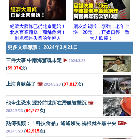
經濟大蕭條已從北京開始！
網友炸鍋啦！李強：老年金
北京百業蕭條！商舖倒閉！
漲「20元」，官媒口徑一致
到處都是失業的年輕人
大力吹捧；
更多文章導讀：
2024年3月21日
三件大事 中南海驚魂未定
▶️
2024/3/23
(
59,374
次)
上海真歇菜了
🖼️
(
97,817
次)
2024/3/23
他今生恐水 源於前世所在潛艇被擊沉
🖼️
(
84,777
次)
2024/3/23
熱傳視頻：「科技食品」遙遙領先 禍根就在黨中央
🖼️▶️
(
42,915
次)
2024/3/23