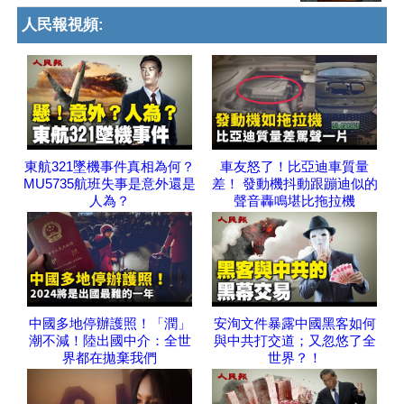
人民報視頻:
東航321墜機事件真相為何？
車友怒了！比亞迪車質量
MU5735航班失事是意外還是
差！ 發動機抖動跟蹦迪似的
人為？
聲音轟鳴堪比拖拉機
中國多地停辦護照！「潤」
安洵文件暴露中國黑客如何
潮不減！陸出國中介：全世
與中共打交道；又忽悠了全
界都在拋棄我們
世界？！