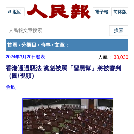
↺ 返回 
電子報
简体版
首頁
分欄目
時事
文章
›
›
›
：
2024年3月20日
發表
人氣：
38,030
香港通過惡法 黨魁被罵「習黑幫」將被審判
（圖/視頻）
金欣