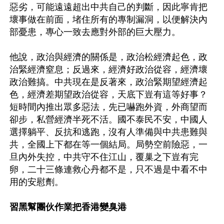
惡劣，可能遠遠超出中共自己的判斷，因此寧肯把
壞事做在前面，堵住所有的專制漏洞，以便解決內
部憂患，專心一致去應對外部的巨大壓力。

他說，政治與經濟的關係是，政治松經濟起色，政
治緊經濟窒息；反過來，經濟好政治從容，經濟壞
政治難搞。中共現在是反著來，政治緊期望經濟起
色，經濟差期望政治從容，天底下豈有這等好事？
短時間內推出眾多惡法，先已嚇跑外資，外商望而
卻步，私營經濟半死不活。國不泰民不安，中國人
選擇躺平、反抗和逃跑，沒有人準備與中共患難與
共，全國上下都在等一個結局。局勢空前險惡，一
旦內外失控，中共守不住江山，覆巢之下豈有完
卵，二十三條連救心丹都不是，只不過是中看不中
用的安慰劑。

習黑幫團伙作業把香港變臭港