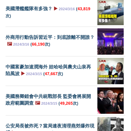
美國潛艦艦隊有多強？
▶️
(
43,819
2024/3/16
次)
外商用行動告訴習近平：到底誰離不開誰？
🖼️
(
66,190
次)
2024/3/16
中國富豪加速潤海外 娃哈哈與農夫山泉再
陷風波
▶️
(
47,667
次)
2024/3/15
美國務卿錯會中共統戰部長 監委會將展開
政府範圍調查
🖼️
(
49,265
次)
2024/3/15
公安局長被炸死？當局連夜清理燕郊爆炸現