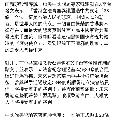
而新頭殼報導說，旅美中國問題專家韓連潮在X平台
發文表示，「香港立法會無異議通過中共欽定『23
條』立法，這是香港人民的悲哀、中國人民的悲
哀、是世界人民的悲哀。一個自由繁榮的香港將不
復存在，而最大的悲哀莫過於西方民主國家對共產
暴政束手無策，眼睜睜看著這個黑幫團伙實現其毀
港的『歷史使命』。看到眼前正不壓邪的亂象，真
的是令人悲從中來。」

對此，前中共黨校教授蔡霞也在X平台轉發韓連潮的
貼文，並表示「立法會紀念通過基本法23條的合照
留好作為證據。未來習黑幫當局中共極權統治垮台
後，參與舉手通過欽定23條的所謂香港立法會議員
們，將接受歷史的審判！」蔡霞此前曾痛批：未來
香港這些明著替「習黑幫」破壞香港自由、人權的
人「將接受歷史的審判」！

中國旅美評論家蔡慎坤也嘆：「香港正式拋出23條