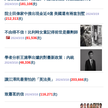
(
181,108
次)
2024/3/19
院士田偉家中搜出現金近4億 美國還有兩套別墅
2024/3/19
(
212,313
次)
不由得不信！比利時女童記得前世是藥劑師
🖼️
(
81,536
次)
2024/3/19
學者分析王滬寧出爐的對臺新政策：內統
(
48,336
次)
2024/3/18
讓江澤民最害怕的「英法美」
(
203,666
次)
2024/3/18
致蕭茗的信
(
116,271
次)
2024/3/18