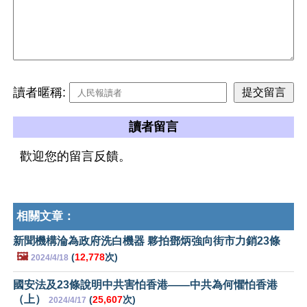
讀者暱稱:
讀者留言
歡迎您的留言反饋。
相關文章：
新聞機構淪為政府洗白機器 夥拍鄧炳強向街市力銷23條
🖼️
(
12,778
次)
2024/4/18
國安法及23條說明中共害怕香港——中共為何懼怕香港
（上）
(
25,607
次)
2024/4/17