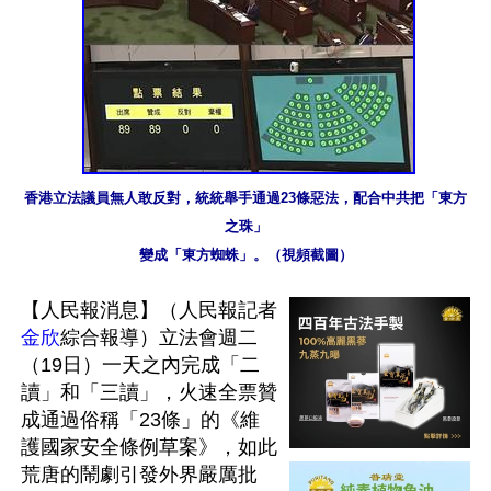
香港立法議員無人敢反對，統統舉手通過23條惡法，配合中共把「東方
之珠」

變成「東方蜘蛛」。（視頻截圖）
【人民報消息】（人民報記者
金欣
綜合報導）立法會週二
（19日）一天之內完成「二
讀」和「三讀」，火速全票贊
成通過俗稱「23條」的《維
護國家安全條例草案》，如此
荒唐的鬧劇引發外界嚴厲批