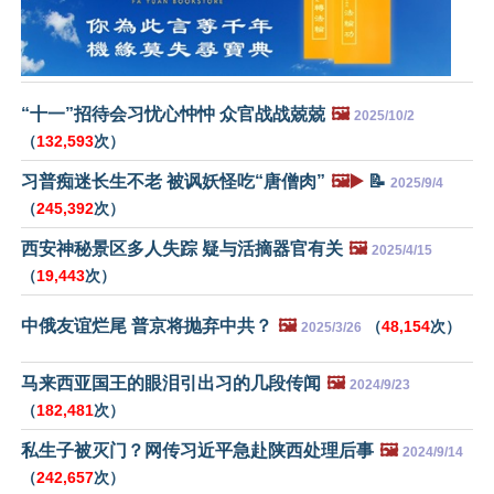
“十一”招待会习忧心忡忡 众官战战兢兢
🖼️
2025/10/2
（
132,593
次）
习普痴迷长生不老 被讽妖怪吃“唐僧肉”
🖼️▶️
📝
2025/9/4
（
245,392
次）
西安神秘景区多人失踪 疑与活摘器官有关
🖼️
2025/4/15
（
19,443
次）
中俄友谊烂尾 普京将抛弃中共？
🖼️
（
48,154
次）
2025/3/26
马来西亚国王的眼泪引出习的几段传闻
🖼️
2024/9/23
（
182,481
次）
私生子被灭门？网传习近平急赴陕西处理后事
🖼️
2024/9/14
（
242,657
次）