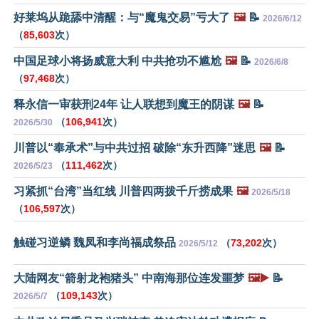
好莱坞从跪舔中清醒：与“魔鬼交易”亏大了
🖼️
📝
2026/6/12
（
85,603
次）
中国足球小将扬威意大利 中共抢功不尴尬
🖼️
📝
2026/6/8
（
97,468
次）
释永信一审获刑24年 让人联想到魔王的阴谋
🖼️
📝
（
106,941
次）
2026/5/30
川普以“奉承术”与中共过招 破除“东升西降”迷思
🖼️
📝
（
111,462
次）
2026/5/23
习紧抓“台湾”当红线 川普四两拨千斤捞成果
🖼️
2026/5/18
（
106,597
次）
触碰习逆鳞 魏凤和李尚福成祭品
（
73,202
次）
2026/5/12
大陆网友“箭射龙袍猪头” 中南海那位连发噩梦
🖼️▶️
📝
（
109,143
次）
2026/5/7