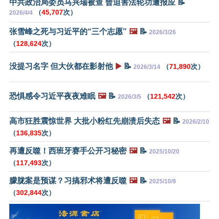
中共政治局委员马兴瑞被查 曾迫害法轮功遭报应 📝
（
45,707
次）
2026/4/4
张雪峰之死与习近平的“三个志愿”
🖼️
📝
2026/3/26
（
128,624
次）
没提习名字 但大伙都在影射他
▶️
📝
（
71,890
次）
2026/3/14
恐惧感令习近平夜夜难眠
🖼️
📝
（
121,542
次）
2026/3/5
高市狂胜震惊世界 大批小粉红先崩溃后失态
🖼️
📝
2026/2/10
（
136,835
次）
再遭反噬！西班牙赛手公开习秘密
🖼️
📝
2025/10/20
（
117,493
次）
朦胧案是预谋？习搞邪术将遭反噬
🖼️
📝
2025/10/9
（
302,844
次）