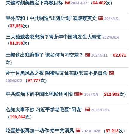
关键时刻美国定下终极目标
🖼️
（
64,482
次）
2024/4/27
里外应和！中共制造“出逃计划”诋毁蔡英文
🖼️
2024/4/2
（
37,656
次）
三大独裁者都患病？青龙年中国将发生大转变
2024/3/14
（
81,998
次）
王毅这出戏演砸了 该如何向习交差？
🖼️
（
82,671
2024/3/11
次）
死于月黑风高之夜 闺蜜帖文证实赵安吉不是自杀
🖼️
（
97,777
次）
2024/2/23
中共统治下的中国比地狱还可怕
🖼️▶️
（
212,902
次）
2024/1/8
心知大事不妙 习近平学老毛耍“阳谋”
🖼️
2023/12/24
（
190,864
次）
吃蛋炒饭再加一动作 给中共消风
🖼️
（
57,213
次）
2023/11/28