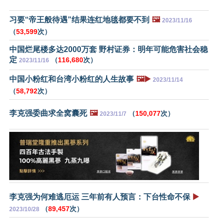
习要“帝王般待遇”结果连红地毯都要不到
🖼️
2023/11/16
（
53,599
次）
中国烂尾楼多达2000万套 野村证券：明年可能危害社会稳
定
（
116,680
次）
2023/11/16
中国小粉红和台湾小粉红的人生故事
🖼️▶️
2023/11/14
（
58,792
次）
李克强委曲求全窝囊死
🖼️
（
150,077
次）
2023/11/7
李克强为何难逃厄运 三年前有人预言：下台性命不保
▶️
（
89,457
次）
2023/10/28