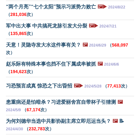
“两个月亮”“七个太阳”预示习派势力败亡
🖼️▶️
2024/8/22
（
281,036
次）
军中出大事 中共搞死龙脉引发大分裂
🖼️▶️
2024/7/21
（
135,865
次）
天意！灵隐寺发大水这件事有关？
🖼️
（
568,097
2024/6/29
次）
赵乐际有特殊本事也挡不住下属成串被抓
🖼️
2024/6/6
（
194,623
次）
习恐预言成真 惊恐之下出昏招
🖼️▶️
（
77,413
次）
2024/5/28
患重病还是怕暗杀？习进爱丽舍宫自带杯子引猜测
🖼️
（
67,174
次）
2024/5/9
为何刘德华当选中共影协副主席立即厄运当头？
🖼️
📝
（
232,783
次）
2024/4/30