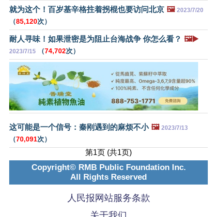
就为这个！百岁基辛格拄着拐棍也要访问北京
🖼️
2023/7/20
（
85,120
次）
耐人寻味！如果泄密是为阻止台海战争 你怎么看？
🖼️▶️
（
74,702
次）
2023/7/15
这可能是一个信号：秦刚遇到的麻烦不小
🖼️
2023/7/13
（
70,091
次）
第1页 (共1页)
Copyright© RMB Public Foundation Inc.
All Rights Reserved
人民报网站服务条款
关于我们