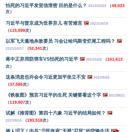
怕死的习近平发贺信泄密 目的是什么？
（
49,023
2023/10/25
次）
习近平与普京成为世界弃儿 有苦难言
🖼️
2023/10/19
（
115,099
次）
以军飞天遁地杀敌要员 习会让哈玛斯变烂尾工程吗？
🖼️
（
52,341
次）
2023/10/17
蒋中正弃用防弹车VS怕死的习近平
🖼️
（
101,613
2023/10/9
次）
这条消息也许会令习近更加平坐立不安
🖼️
2023/9/26
（
37,586
次）
《铁板图》预言习近平的生死 关键要看这个字
🖼️
2023/9/21
（
119,907
次）
试解《推背图》第四十六象 习近平的结局如何？
🖼️
（
193,518
次）
2023/9/16
催人泪下！中共“刃民政府”无视“忍民”的悲惨生活
🖼️▶️