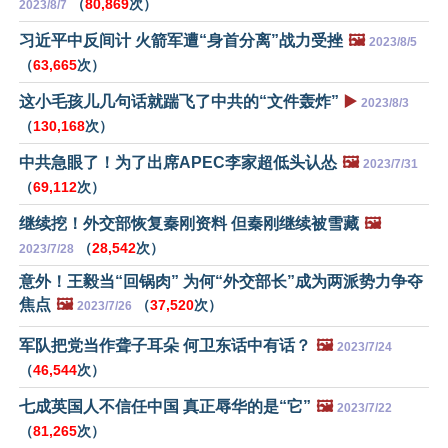
（
80,869
次）
2023/8/7
习近平中反间计 火箭军遭“身首分离”战力受挫
🖼️
2023/8/5
（
63,665
次）
这小毛孩儿几句话就踹飞了中共的“文件轰炸”
▶️
2023/8/3
（
130,168
次）
中共急眼了！为了出席APEC李家超低头认怂
🖼️
2023/7/31
（
69,112
次）
继续挖！外交部恢复秦刚资料 但秦刚继续被雪藏
🖼️
（
28,542
次）
2023/7/28
意外！王毅当“回锅肉” 为何“外交部长”成为两派势力争夺
焦点
🖼️
（
37,520
次）
2023/7/26
军队把党当作聋子耳朵 何卫东话中有话？
🖼️
2023/7/24
（
46,544
次）
七成英国人不信任中国 真正辱华的是“它”
🖼️
2023/7/22
（
81,265
次）