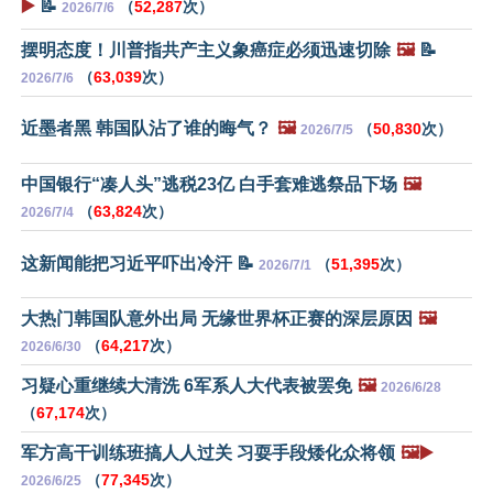
▶️
📝
（
52,287
次）
2026/7/6
摆明态度！川普指共产主义象癌症必须迅速切除
🖼️
📝
（
63,039
次）
2026/7/6
近墨者黑 韩国队沾了谁的晦气？
🖼️
（
50,830
次）
2026/7/5
中国银行“凑人头”逃税23亿 白手套难逃祭品下场
🖼️
（
63,824
次）
2026/7/4
这新闻能把习近平吓出冷汗 📝
（
51,395
次）
2026/7/1
大热门韩国队意外出局 无缘世界杯正赛的深层原因
🖼️
（
64,217
次）
2026/6/30
习疑心重继续大清洗 6军系人大代表被罢免
🖼️
2026/6/28
（
67,174
次）
军方高干训练班搞人人过关 习耍手段矮化众将领
🖼️▶️
（
77,345
次）
2026/6/25