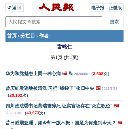
↺ 返回 
电子报
正體版
首页
分栏目
作者
›
›
:
雷鸣仁
第1页 (共1页)
华为和党魁患上同一种心病
🖼️
📝
（
3,608
次）
2026/8/4
曾庆红发迹地被清洗 习把“钱袋子”收归中央
🖼️
2026/7/28
（
20,102
次）
四川政法委书记黄瑞雪猝死 证实官场存在“死亡职位”
🖼️
（
43,973
次）
2026/7/18
昔日威震亚洲，如今却一蹶不振：国足为何走到今天？
🖼️