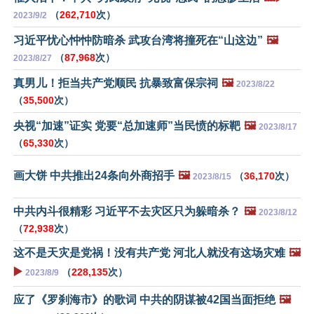
（
262,710
次）
2023/9/2
习近平忧心忡忡防暗杀 武攻台湾将撞死在“山这边”
🖼️
（
87,968
次）
2023/8/27
真男儿！拒当共产党顺民 抗暴致富保宗祠
🖼️
2023/8/22
（
35,500
次）
央视“加速”证实 党要“总加速师”当民愤的标靶
🖼️
2023/8/17
（
65,330
次）
画大饼 中共推出24条向外商招手
🖼️
（
36,170
次）
2023/8/15
中共内斗很精彩 习近平不去灾区只为躲暗杀？
🖼️
2023/8/12
（
72,938
次）
这不是天灾是党祸！没有共产党 河北人就没有这场灾难
🖼️
▶️
（
228,135
次）
2023/8/9
应了《罗刹海市》的歌词 中共的阴谋被42国当面拒绝
🖼️