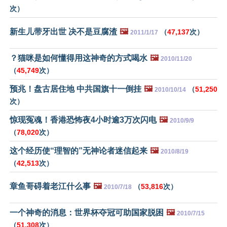
次）
新生儿带牙出世 决不是豆腐渣
🖼️
（
47,137
次）
2011/1/17
？猫咪是如何懂得用这神奇的方式喝水
🖼️
2010/11/20
（
45,749
次）
预兆！盘古居住地 中共国旗十一倒挂
🖼️
（
51,250
2010/10/14
次）
惊现冤魂！香港恐怖夜4小时逾3万次闪电
🖼️
2010/9/9
（
78,020
次）
这个经历使“理智的”无神论者迷信起来
🖼️
2010/8/19
（
42,513
次）
章鱼哥碍着老江什么事
🖼️
（
53,816
次）
2010/7/18
一个神奇的消息：世界杯夺冠可助国家脱困
🖼️
2010/7/15
（
51,308
次）