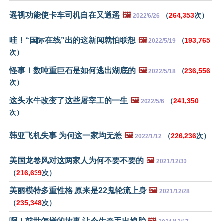
遥视功能使卡车司机自在又逍遥
🖼️
（
264,353
次）
2022/6/26
哇！“国际在线”出的这新闻就怕联想
🖼️
（
193,765
2022/5/19
次）
怪事！数吨重巨石是如何逃出湖底的
🖼️
（
236,556
2022/5/18
次）
这头水牛改变了这些屠宰工的一生
🖼️
（
241,350
2022/5/6
次）
韩亚飞机失事 为何这一家均无恙
🖼️
（
226,236
次）
2022/1/12
美国龙卷风对这两家人为何不要不要的
🖼️
2021/12/30
（
216,639
次）
美丽模特多重性格 原来是22鬼轮流上身
🖼️
2021/12/28
（
235,348
次）
啊！前世怎样的故事 让今生牵手出娘胎
🖼️