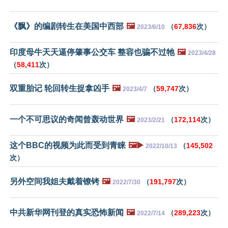
《飘》的编剧转生在美国中西部
🖼️
（
67,836
次）
2023/6/10
印度母牛天天逼停肇事公交车 整容也骗不过牠
🖼️
2023/4/28
（
58,411
次）
双重胎记 轮回转生捉拿凶手
🖼️
（
59,747
次）
2023/4/7
一个不可思议的奇闻曾轰动世界
🖼️
（
172,114
次）
2023/2/21
这个BBC的视频为此而受到青睐
🖼️▶️
（
145,502
2022/10/13
次）
另外空间我姐夫戴着镣铐
🖼️
（
191,797
次）
2022/7/30
中共新华网刊登的真实恐怖新闻
🖼️
（
289,223
次）
2022/7/14