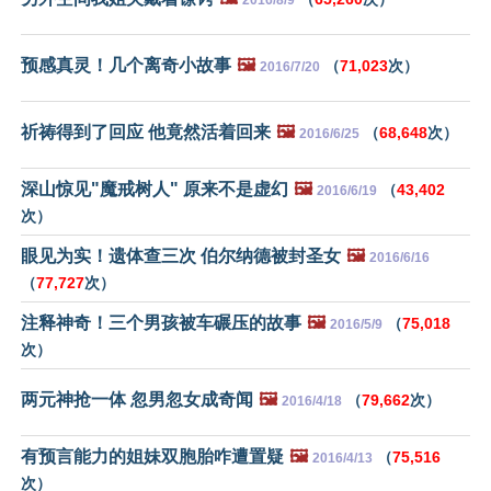
2016/8/9
预感真灵！几个离奇小故事
🖼️
（
71,023
次）
2016/7/20
祈祷得到了回应 他竟然活着回来
🖼️
（
68,648
次）
2016/6/25
深山惊见"魔戒树人" 原来不是虚幻
🖼️
（
43,402
2016/6/19
次）
眼见为实！遗体查三次 伯尔纳德被封圣女
🖼️
2016/6/16
（
77,727
次）
注释神奇！三个男孩被车碾压的故事
🖼️
（
75,018
2016/5/9
次）
两元神抢一体 忽男忽女成奇闻
🖼️
（
79,662
次）
2016/4/18
有预言能力的姐妹双胞胎咋遭置疑
🖼️
（
75,516
2016/4/13
次）