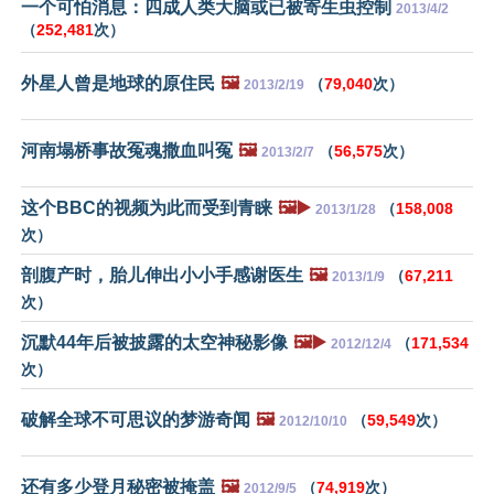
一个可怕消息：四成人类大脑或已被寄生虫控制
2013/4/2
（
252,481
次）
外星人曾是地球的原住民
🖼️
（
79,040
次）
2013/2/19
河南塌桥事故冤魂撒血叫冤
🖼️
（
56,575
次）
2013/2/7
这个BBC的视频为此而受到青睐
🖼️▶️
（
158,008
2013/1/28
次）
剖腹产时，胎儿伸出小小手感谢医生
🖼️
（
67,211
2013/1/9
次）
沉默44年后被披露的太空神秘影像
🖼️▶️
（
171,534
2012/12/4
次）
破解全球不可思议的梦游奇闻
🖼️
（
59,549
次）
2012/10/10
还有多少登月秘密被掩盖
🖼️
（
74,919
次）
2012/9/5