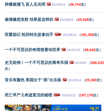
肿瘤被撞飞 盲人见光明
🖼️
（
46,744
次）
2015/9/13
偷佛像想发财 结果是这样的
🖼️
（
25,528
次）
2015/8/29
双重胎记 轮回转生捉拿凶手
🖼️▶️
（
191,358
次）
2015/8/12
一个不可思议的奇闻曾轰动世界
🖼️
（
66,642
次）
2015/7/15
史无前例！一个不可思议的离奇车祸
🖼️
（
280,233
2015/6/3
次）
音乐有颜色 美国女子“画”出乐曲
🖼️
（
25,300
次）
2015/5/14
死亡早产儿奇迹复活的秘密
🖼️▶️
（
197,178
次）
2015/3/15