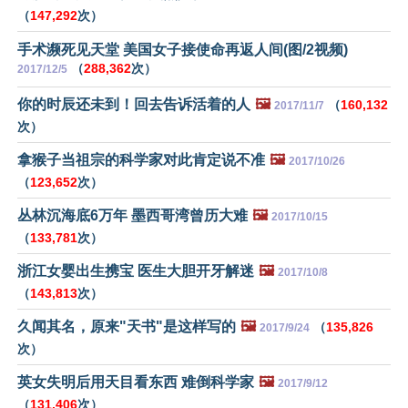
（
147,292
次）
手术濒死见天堂 美国女子接使命再返人间(图/2视频)
（
288,362
次）
2017/12/5
你的时辰还未到！回去告诉活着的人
🖼️
（
160,132
2017/11/7
次）
拿猴子当祖宗的科学家对此肯定说不准
🖼️
2017/10/26
（
123,652
次）
丛林沉海底6万年 墨西哥湾曾历大难
🖼️
2017/10/15
（
133,781
次）
浙江女婴出生携宝 医生大胆开牙解迷
🖼️
2017/10/8
（
143,813
次）
久闻其名，原来"天书"是这样写的
🖼️
（
135,826
2017/9/24
次）
英女失明后用天目看东西 难倒科学家
🖼️
2017/9/12
（
131,406
次）