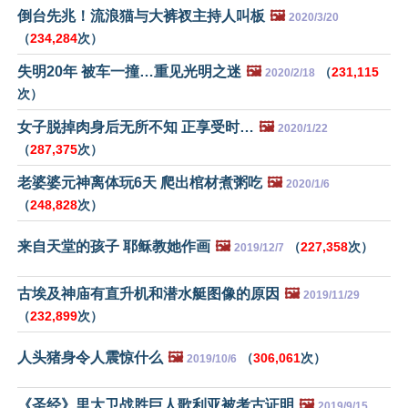
倒台先兆！流浪猫与大裤衩主持人叫板
🖼️
2020/3/20
（
234,284
次）
失明20年 被车一撞…重见光明之迷
🖼️
（
231,115
2020/2/18
次）
女子脱掉肉身后无所不知 正享受时…
🖼️
2020/1/22
（
287,375
次）
老婆婆元神离体玩6天 爬出棺材煮粥吃
🖼️
2020/1/6
（
248,828
次）
来自天堂的孩子 耶稣教她作画
🖼️
（
227,358
次）
2019/12/7
古埃及神庙有直升机和潜水艇图像的原因
🖼️
2019/11/29
（
232,899
次）
人头猪身令人震惊什么
🖼️
（
306,061
次）
2019/10/6
《圣经》里大卫战胜巨人歌利亚被考古证明
🖼️
2019/9/15