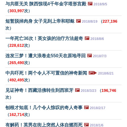
与共匪无关 陕西惊现4千年金字塔形宫殿
🖼️
2018/9/5
（
303,997
次）
短暂脱掉肉身 女子见到上帝和耶稣
🖼️
（
227,196
2018/8/19
次）
一年死亡36次！英女孩的治疗方法超奇
🖼️
2018/8/6
（
228,612
次）
连发三梦！遭大浪卷走550天在原地寻回
🖼️
2018/7/3
（
265,490
次）
中共吓死！两个令人不可置信的神奇新闻
🖼️▶️
2018/6/21
（
492,495
次）
见证神奇！西藏活佛转生到西班牙
🖼️
（
196,746
2018/3/23
次）
刨根才知底！几个令人惊叹的奇人奇事
🖼️
2018/2/17
（
162,714
次）
有解药！英男在街上突然人体自燃而死
🖼️
2018/1/6