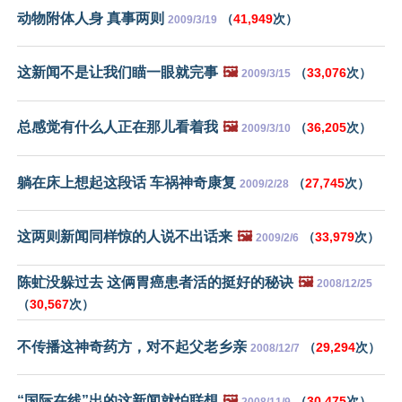
动物附体人身 真事两则
（
41,949
次）
2009/3/19
这新闻不是让我们瞄一眼就完事
🖼️
（
33,076
次）
2009/3/15
总感觉有什么人正在那儿看着我
🖼️
（
36,205
次）
2009/3/10
躺在床上想起这段话 车祸神奇康复
（
27,745
次）
2009/2/28
这两则新闻同样惊的人说不出话来
🖼️
（
33,979
次）
2009/2/6
陈虻没躲过去 这俩胃癌患者活的挺好的秘诀
🖼️
2008/12/25
（
30,567
次）
不传播这神奇药方，对不起父老乡亲
（
29,294
次）
2008/12/7
“国际在线”出的这新闻就怕联想
🖼️
（
30,475
次）
2008/11/9