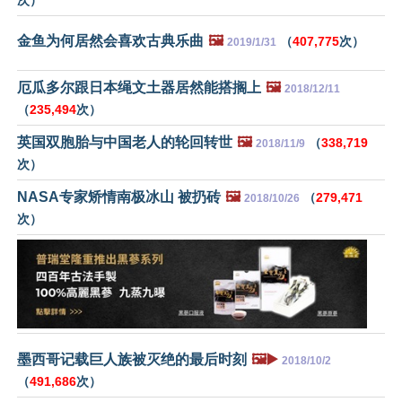
金鱼为何居然会喜欢古典乐曲
🖼️
（
407,775
次）
2019/1/31
厄瓜多尔跟日本绳文土器居然能搭搁上
🖼️
2018/12/11
（
235,494
次）
英国双胞胎与中国老人的轮回转世
🖼️
（
338,719
2018/11/9
次）
NASA专家矫情南极冰山 被扔砖
🖼️
（
279,471
2018/10/26
次）
墨西哥记载巨人族被灭绝的最后时刻
🖼️▶️
2018/10/2
（
491,686
次）