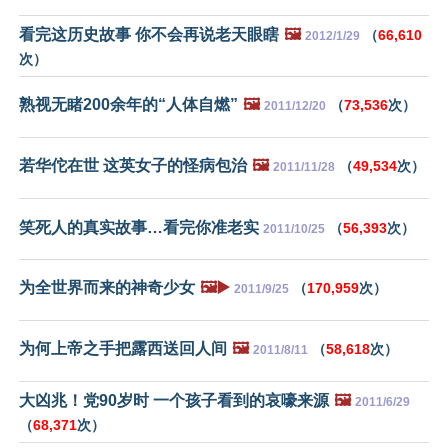
看完这历史故事 你不会再说老天眼瞎
🖼️
（
66,610
2012/1/29
次）
熟视无睹200余年的“人体自燃”
🖼️
（
73,536
次）
2011/12/20
若华佗在世 这英女子的怪病包治
🖼️
（
49,534
次）
2011/11/28
笑死人的真实故事…看完你准老实
（
56,393
次）
2011/10/25
为全世界而来的神奇少女
🖼️▶️
（
170,959
次）
2011/9/25
为何上帝之手把露西送回人间
🖼️
（
58,618
次）
2011/8/11
大凶兆！党90岁时 一个孩子看到的哀嚎来源
🖼️
2011/6/29
（
68,371
次）