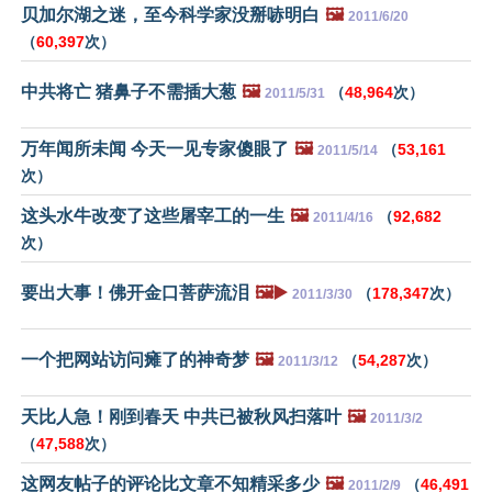
贝加尔湖之迷，至今科学家没掰哧明白
🖼️
2011/6/20
（
60,397
次）
中共将亡 猪鼻子不需插大葱
🖼️
（
48,964
次）
2011/5/31
万年闻所未闻 今天一见专家傻眼了
🖼️
（
53,161
2011/5/14
次）
这头水牛改变了这些屠宰工的一生
🖼️
（
92,682
2011/4/16
次）
要出大事！佛开金口菩萨流泪
🖼️▶️
（
178,347
次）
2011/3/30
一个把网站访问瘫了的神奇梦
🖼️
（
54,287
次）
2011/3/12
天比人急！刚到春天 中共已被秋风扫落叶
🖼️
2011/3/2
（
47,588
次）
这网友帖子的评论比文章不知精采多少
🖼️
（
46,491
2011/2/9