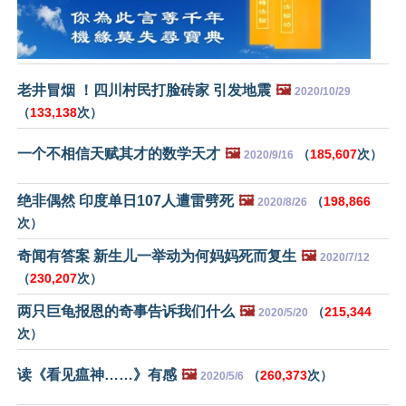
老井冒烟 ！四川村民打脸砖家 引发地震
🖼️
2020/10/29
（
133,138
次）
一个不相信天赋其才的数学天才
🖼️
（
185,607
次）
2020/9/16
绝非偶然 印度单日107人遭雷劈死
🖼️
（
198,866
2020/8/26
次）
奇闻有答案 新生儿一举动为何妈妈死而复生
🖼️
2020/7/12
（
230,207
次）
两只巨龟报恩的奇事告诉我们什么
🖼️
（
215,344
2020/5/20
次）
读《看见瘟神……》有感
🖼️
（
260,373
次）
2020/5/6