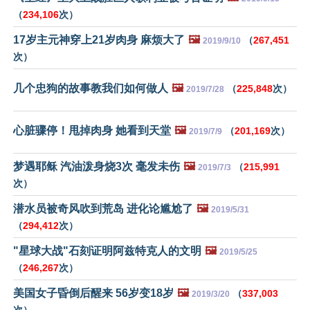
（
234,106
次）
17岁主元神穿上21岁肉身 麻烦大了
🖼️
（
267,451
2019/9/10
次）
几个忠狗的故事教我们如何做人
🖼️
（
225,848
次）
2019/7/28
心脏骤停！甩掉肉身 她看到天堂
🖼️
（
201,169
次）
2019/7/9
梦遇耶稣 汽油泼身烧3次 毫发未伤
🖼️
（
215,991
2019/7/3
次）
潜水员被奇风吹到荒岛 进化论尴尬了
🖼️
2019/5/31
（
294,412
次）
"星球大战"石刻证明阿兹特克人的文明
🖼️
2019/5/25
（
246,267
次）
美国女子昏倒后醒来 56岁变18岁
🖼️
（
337,003
2019/3/20
次）