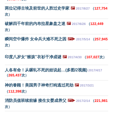
两位记得古埃及前世的人胜过史学家
🖼️
（
127,754
2017/8/27
次）
破解四千年前的内布拉星象盘之迷
🖼️
（
122,449
2017/6/26
次）
瞬间空中爆炸 女伞兵大难不死之因
🖼️▶️
（
257,945
2017/5/14
次）
印度八岁女“猴孩”衣衫干净成谜
🖼️
（
107,027
次）
2017/4/30
人各有命！从碾轧不死的娃说起…(多图/2视频)
2017/4/17
（
265,437
次）
神的眷顾！美国男子神奇打盹逃过死劫
🖼️
2017/3/21
（
112,398
次）
消防员值班续前缘 接生女婴成养父
🖼️▶️
（
221,981
2017/2/14
次）