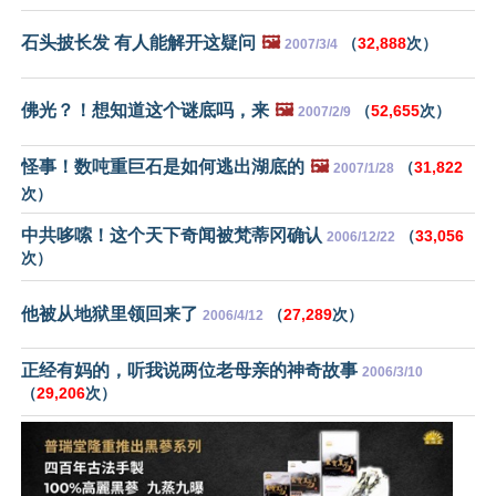
石头披长发 有人能解开这疑问
🖼️
（
32,888
次）
2007/3/4
佛光？！想知道这个谜底吗，来
🖼️
（
52,655
次）
2007/2/9
怪事！数吨重巨石是如何逃出湖底的
🖼️
（
31,822
2007/1/28
次）
中共哆嗦！这个天下奇闻被梵蒂冈确认
（
33,056
2006/12/22
次）
他被从地狱里领回来了
（
27,289
次）
2006/4/12
正经有妈的，听我说两位老母亲的神奇故事
2006/3/10
（
29,206
次）