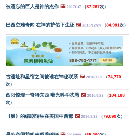
被遗忘的巨人是神的杰作
🖼️
（
87,267
次）
2017/1/7
巴西空难奇闻 在神的护佑下生还
🖼️
（
84,981
次）
2016/12/24
古遗址和星宿之间被谁在神秘联系
🖼️
（
74,770
2016/12/9
次）
酉阳惊现一奇特东西 曝光科学忒愚
🖼️
（
104,188
2016/9/28
次）
《飘》的编剧转生在美国中西部
🖼️
（
79,099
次）
2016/8/22
另外空间我姐夫戴着镣铐
🖼️
（
65,260
次）