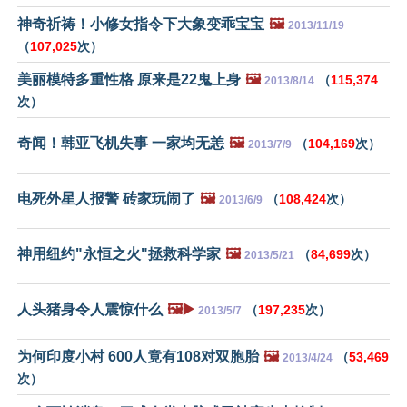
神奇祈祷！小修女指令下大象变乖宝宝
🖼️
2013/11/19
（
107,025
次）
美丽模特多重性格 原来是22鬼上身
🖼️
（
115,374
2013/8/14
次）
奇闻！韩亚飞机失事 一家均无恙
🖼️
（
104,169
次）
2013/7/9
电死外星人报警 砖家玩闹了
🖼️
（
108,424
次）
2013/6/9
神用纽约"永恒之火"拯救科学家
🖼️
（
84,699
次）
2013/5/21
人头猪身令人震惊什么
🖼️▶️
（
197,235
次）
2013/5/7
为何印度小村 600人竟有108对双胞胎
🖼️
（
53,469
2013/4/24
次）