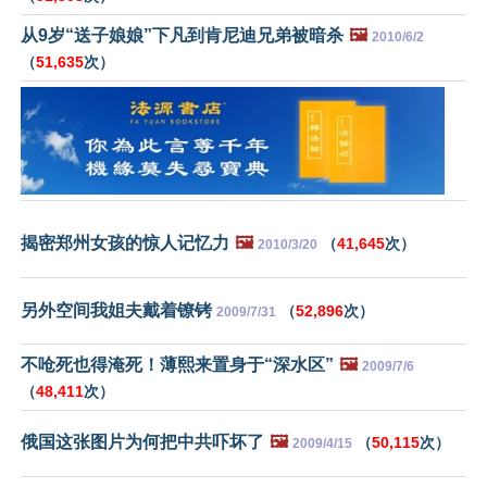
从9岁“送子娘娘”下凡到肯尼迪兄弟被暗杀
🖼️
2010/6/2
（
51,635
次）
揭密郑州女孩的惊人记忆力
🖼️
（
41,645
次）
2010/3/20
另外空间我姐夫戴着镣铐
（
52,896
次）
2009/7/31
不呛死也得淹死！薄熙来置身于“深水区”
🖼️
2009/7/6
（
48,411
次）
俄国这张图片为何把中共吓坏了
🖼️
（
50,115
次）
2009/4/15