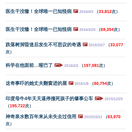
医生干没辙！全球唯一已知怪病
🖼️
（
33,812
次）
2016/4/3
医生干没辙！全球唯一已知怪病
🖼️
（
69,354
次）
2016/3/29
跌落树洞昏迷后发生不可思议的奇遇
🖼️
（
33,077
2016/3/27
次）
科学在他面前…哑巴了
🖼️▶️
（
197,081
次）
2016/2/2
这奇事吓的她丈夫翻窗进的屋
🖼️
（
80,754
次）
2016/1/8
印度母牛4年天天逼停撞死孩子的肇事公车
🖼️▶️
2015/12/25
（
195,722
次）
神奇泉水数百年来从未失去过信用
🖼️
（
63,970
2015/10/21
次）