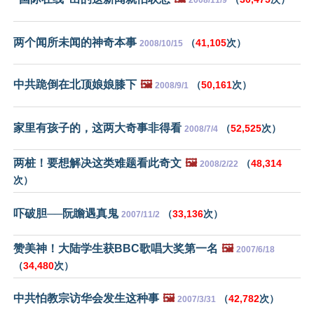
两个闻所未闻的神奇本事
（
41,105
次）
2008/10/15
中共跪倒在北顶娘娘膝下
🖼️
（
50,161
次）
2008/9/1
家里有孩子的，这两大奇事非得看
（
52,525
次）
2008/7/4
两桩！要想解决这类难题看此奇文
🖼️
（
48,314
2008/2/22
次）
吓破胆──阮瞻遇真鬼
（
33,136
次）
2007/11/2
赞美神！大陆学生获BBC歌唱大奖第一名
🖼️
2007/6/18
（
34,480
次）
中共怕教宗访华会发生这种事
🖼️
（
42,782
次）
2007/3/31