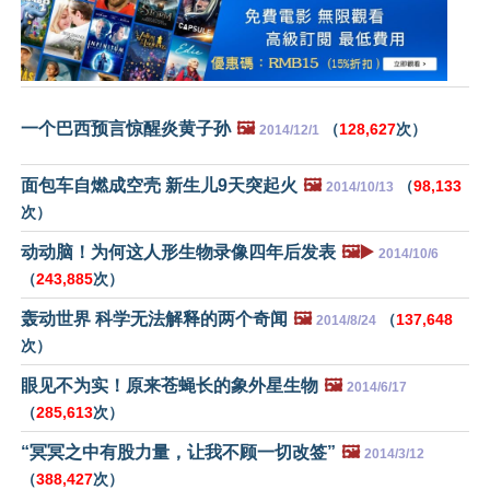
一个巴西预言惊醒炎黄子孙
🖼️
（
128,627
次）
2014/12/1
面包车自燃成空壳 新生儿9天突起火
🖼️
（
98,133
2014/10/13
次）
动动脑！为何这人形生物录像四年后发表
🖼️▶️
2014/10/6
（
243,885
次）
轰动世界 科学无法解释的两个奇闻
🖼️
（
137,648
2014/8/24
次）
眼见不为实！原来苍蝇长的象外星生物
🖼️
2014/6/17
（
285,613
次）
“冥冥之中有股力量，让我不顾一切改签”
🖼️
2014/3/12
（
388,427
次）