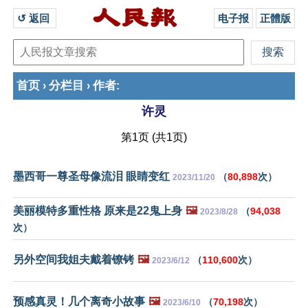
↺ 返回 
电子报
正體版
首页
分栏目
作者
›
›
:
许灵
第1页 (共1页)
墨西哥一尊圣母像流泪 眼睛变红
（
80,898
次）
2023/11/20
美丽模特多重性格 原来是22鬼上身
🖼️
（
94,038
2023/8/28
次）
另外空间我姐夫戴着镣铐
🖼️
（
110,600
次）
2023/6/12
预感真灵！几个离奇小故事
🖼️
（
70,198
次）
2023/6/10