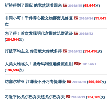
祈祷得到了回应 他竟然活着回来
🖼️
(
68,644
次)
2016/6/25
非同小可！千件养心殿文物挪窝儿修复
🖼️
(
99,043
2016/6/24
次)
怎了得！首次发现明代宫殿建筑群遗迹
🖼️
2016/6/22
(
284,544
次)
打破平均主义 你贡献大你就多得
🖼️
(
194,496
次)
2016/6/22
人类大难临头！圣母玛利亚雕像流血泪
🖼️▶️
2016/6/21
(
196,594
次)
访塞尔维亚 江哪壶不开习专提哪壶
🖼️
(
499,496
次)
2016/6/20
习近平比戈尔巴乔夫还戈尔巴乔夫
🖼️
(
124,189
次)
2016/6/19