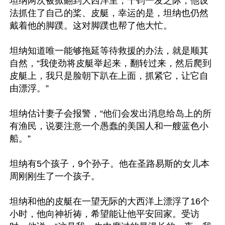
坦纳两次被掀翻到大西洋里，千钧一发之际，他设
法抓住了自己的桨、皮艇，幸运的是，坦纳也仍然
戴着他的脚蹼。这对脚蹼也帮了他大忙。

坦纳知道唯一能够拖延等待救援的办法，就是顺其
自然，“我使劲将皮艇举起来，翻转过来，然后爬到
皮艇上，我只是脸朝下趴在上面，抓紧它，让它自
由漂浮。”

坦纳估计妻子会报警，“他们会发出消息给岛上的所
有渔民，说要注意一个愚蠢的美国人和一艘蓝色小
船。”

坦纳有5个孩子，9个孙子。他在圣路易斯的女儿本
周刚刚生了一个孩子。

坦纳和他的皮艇在一望无际的大西洋上漂浮了16个
小时，他向神祈祷，希望能让他平安回家。受访