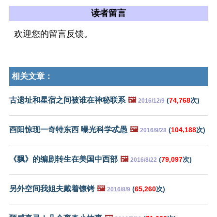
读者留言
欢迎您的留言反馈。
相关文章：
古遗址和星宿之间被谁在神秘联系
🖼️
(
74,768
次)
2016/12/9
酉阳惊现一奇特东西 曝光科学忒愚
🖼️
(
104,188
次)
2016/9/28
《飘》的编剧转生在美国中西部
🖼️
(
79,097
次)
2016/8/22
另外空间我姐夫戴着镣铐
🖼️
(
65,260
次)
2016/8/9