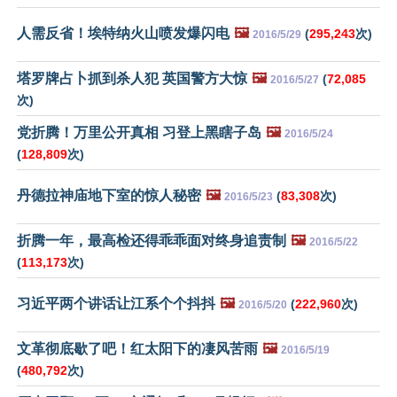
人需反省！埃特纳火山喷发爆闪电
🖼️
(
295,243
次)
2016/5/29
塔罗牌占卜抓到杀人犯 英国警方大惊
🖼️
(
72,085
2016/5/27
次)
党折腾！万里公开真相 习登上黑瞎子岛
🖼️
2016/5/24
(
128,809
次)
丹德拉神庙地下室的惊人秘密
🖼️
(
83,308
次)
2016/5/23
折腾一年，最高检还得乖乖面对终身追责制
🖼️
2016/5/22
(
113,173
次)
习近平两个讲话让江系个个抖抖
🖼️
(
222,960
次)
2016/5/20
文革彻底歇了吧！红太阳下的凄风苦雨
🖼️
2016/5/19
(
480,792
次)