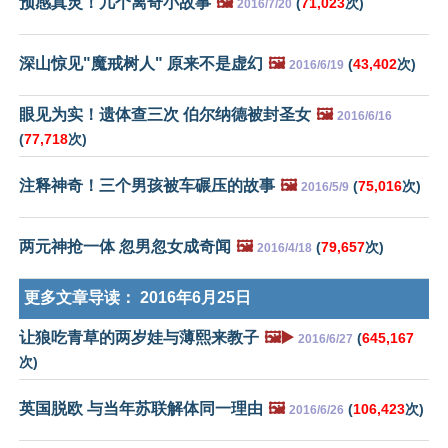
预感真灵！几个离奇小故事
🖼️
(
71,023
次)
2016/7/20
深山惊见"魔戒树人" 原来不是虚幻
🖼️
(
43,402
次)
2016/6/19
眼见为实！遗体查三次 伯尔纳德被封圣女
🖼️
2016/6/16
(
77,718
次)
注释神奇！三个男孩被车碾压的故事
🖼️
(
75,016
次)
2016/5/9
两元神抢一体 忽男忽女成奇闻
🖼️
(
79,657
次)
2016/4/18
更多文章导读：
2016年6月25日
让狼吃青草的两岁娃与薄熙来教子
🖼️▶️
(
645,167
2016/6/27
次)
英国脱欧 与当年苏联解体同一理由
🖼️
(
106,423
次)
2016/6/26