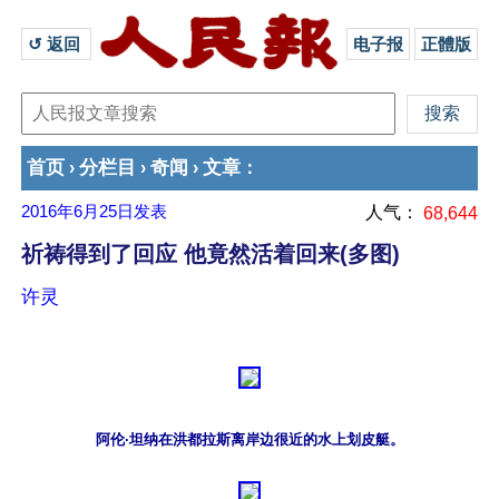
↺ 返回 
电子报
正體版
首页
分栏目
奇闻
文章
›
›
›
：
2016年6月25日
发表
人气：
68,644
祈祷得到了回应 他竟然活着回来(多图)
许灵
阿伦·坦纳在洪都拉斯离岸边很近的水上划皮艇。