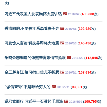
次)
习近平代表国人发表胸怀大度讲话
🖼️
(
463,606
次)
2016/6/7
香港同胞,不要被江系牵着鼻子走
🖼️
(
102,920
次)
2016/6/6
习发惊人言论 科技界即将大地震
🖼️
(
145,496
次)
2016/6/3
争鸣杂志编造的薄熙来离婚情节挺哏
🖼️
(
112,545
次)
2016/6/2
金三胖弃江 给习捎口信儿不折腾
🖼️
(
107,634
次)
2016/6/1
"诚信警钟"不是敲给穷人的
🖼️
(
93,691
次)
2016/5/31
逆邪党而行 习近平一石激起千层浪
🖼️
(
109,795
次)
2016/5/30