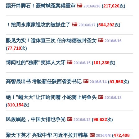
踢开绊脚石！聂树斌冤案得重审
🖼️
(
217,626
次)
2016/6/18
！挖周永康家祖坟的被抓住了
🖼️
(
504,292
次)
2016/6/17
眼见为实！遗体查三次 伯尔纳德被封圣女
🖼️
2016/6/16
(
77,718
次)
博闻社的"独家"笑掉人大牙
🖼️
(
101,339
次)
2016/6/15
高智晟出书 考验新任陕西省委书记
🖼️
(
51,966
次)
2016/6/14
绝！"蜥大大"让江蛤闭嘴 小蛇骑上鳄鱼头
🖼️
2016/6/13
(
310,154
次)
民族崛起，中国女排也争光
🖼️
(
96,622
次)
2016/6/12
聚天下英才 兴我中华 习近平拉开帏幕
🖼️
(
472,408
2016/6/8