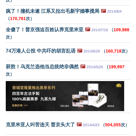
疯了！撞机未遂 江系又拉出毛新宇婚事搅局
🖼️
2014/8/4
（
170,781
次）
全傻了！普京强迫百姓认养克里米亚
🖼️
（
109,988
2014/7/16
次）
74万港人公投 中共吓的胡言乱语
🖼️
（
160,718
次）
2014/6/26
获胜！乌克兰选他当总统绝非偶然
🖼️
（
199,997
2014/5/26
次）
克里米亚人叫苦连天 普京头大了
🖼️
（
504,055
次）
2014/4/25