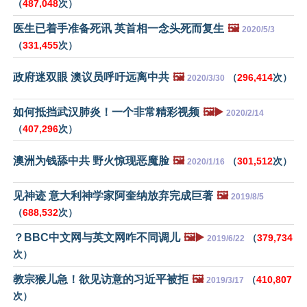
（
487,048
次）
医生已着手准备死讯 英首相一念头死而复生
🖼️
2020/5/3
（
331,455
次）
政府迷双眼 澳议员呼吁远离中共
🖼️
（
296,414
次）
2020/3/30
如何抵挡武汉肺炎！一个非常精彩视频
🖼️▶️
2020/2/14
（
407,296
次）
澳洲为钱舔中共 野火惊现恶魔脸
🖼️
（
301,512
次）
2020/1/16
见神迹 意大利神学家阿奎纳放弃完成巨著
🖼️
2019/8/5
（
688,532
次）
？BBC中文网与英文网咋不同调儿
🖼️▶️
（
379,734
2019/6/22
次）
教宗猴儿急！欲见访意的习近平被拒
🖼️
（
410,807
2019/3/17
次）