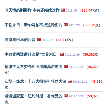
老天愤怒到那样 中共还继续这样
🖼️
（
230,447
次）
2013/3/2
不临末日，新华网拍不成这种图片
🖼️
（
55,672
次）
2013/2/2
等待奥巴马的回音
🖼️
（
43,214
次）
2013/1/5
中共党网透露什么是"世界末日"
🖼️
（
39,362
次）
2012/12/20
这张罕见常委亮相照泄露高层走向
🖼️
（
46,320
2012/11/29
次）
江胡一场戏！十八大报告引轩然大波
🖼️
（
43,295
2012/11/11
次）
诽谤温家宝！纽约时报，有你受的
🖼️
（
59,373
2012/10/26
次）