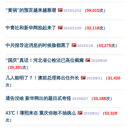
“黄祸”的预言越来越靠谱
🖼️
（
59,015
次）
2010/12/16
中青社和新华网掐起来了
🖼️
（
32,118
次）
2010/11/30
中共报导这消息的时候脸都黑了
🖼️
（
43,275
次）
2010/11/5
“国庆”真话！河北省公检法已高位截瘫
🖼️
2010/9/30
（
35,351
次）
几人能明了？！澳前总理将出任外长
🖼️
（
31,420
2010/9/11
次）
通告没啥 新华网出的题目忒奇怪
（
33,188
次）
2010/8/27
43℃！薄熙来在 重庆你敢不抽疯么
🖼️
（
52,328
2010/8/12
次）