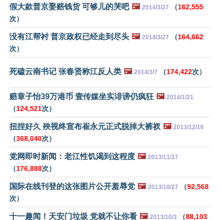
假大款普京娶赔钱货 可够儿的哭吧
🖼️
（
162,555
2014/3/27
次）
没有江帮衬 普京政权已经走到尽头
🖼️
（
164,662
2014/3/27
次）
死磕云南书记 张春贤称江反人类
🖼️
（
174,422
次）
2014/3/7
赔章子怡39万港币 壹传媒坐实诽谤仍疯狂
🖼️
2014/1/21
（
124,521
次）
扭捏好久 殃视终宣布崔永元正式脱掉大裤衩
🖼️
2013/12/16
（
368,040
次）
党网即时新闻：老江性饥渴到这程度
🖼️
2013/11/17
（
176,888
次）
国际在线刊登的这张图片公开羞辱党
🖼️
（
92,568
2013/10/27
次）
十一趣闻！天安门垃圾 党就不让你看
🖼️
（
88,103
2013/10/3