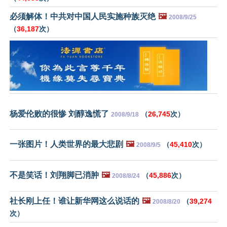
必须解体！中共对中国人民实施种族灭绝
🖼️
2008/9/25
（
36,187
次）
杨爱伦败的很惨 刘醇逸慌了
（
26,745
次）
2008/9/18
一张图片！人类世界的最大悲剧
🖼️
（
45,410
次）
2008/9/5
不是笑话！刘翔脚已消肿
🖼️
（
45,886
次）
2008/8/24
社长刚上任！谁让新华网这么说话的
🖼️
（
39,274
2008/8/20
次）