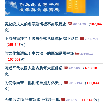
美总统夫人的名字刻钢板不如载历史
🖼️
（
107,047
2016/8/29
次）
上海帮疯狂了！IS自杀式飞机撞桥 留下活口
🖼️
2016/7/21
（
255,643
次）
与文化相适应！中共治下的医院是屠宰场
🖼️
2016/7/13
（
107,559
次）
习近平代表国人发表胸怀大度讲话
🖼️
（
463,610
2016/6/7
次）
为使命而来！他拒绝坐拥万亿美元
🖼️
（
111,933
2016/3/14
次）
五年后 习近平重新踏上这块土地
🖼️
（
119,142
次）
2016/1/7