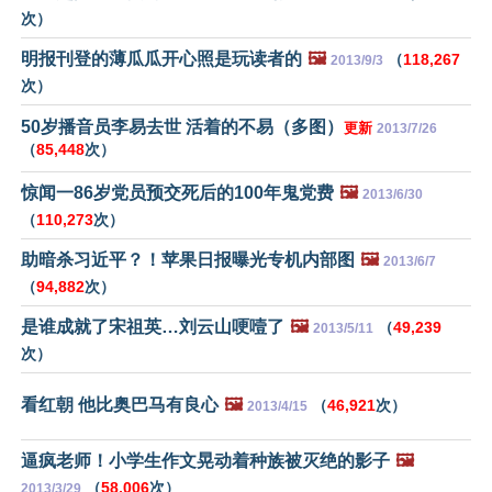
次）
明报刊登的薄瓜瓜开心照是玩读者的
🖼️
（
118,267
2013/9/3
次）
50岁播音员李易去世 活着的不易（多图）
更新
2013/7/26
（
85,448
次）
惊闻一86岁党员预交死后的100年鬼党费
🖼️
2013/6/30
（
110,273
次）
助暗杀习近平？！苹果日报曝光专机内部图
🖼️
2013/6/7
（
94,882
次）
是谁成就了宋祖英…刘云山哽噎了
🖼️
（
49,239
2013/5/11
次）
看红朝 他比奥巴马有良心
🖼️
（
46,921
次）
2013/4/15
逼疯老师！小学生作文晃动着种族被灭绝的影子
🖼️
（
58,006
次）
2013/3/29