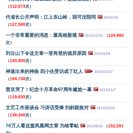
（
112,673
次）
代省长公开声明：江上东山岭，我可没陪同
🖼️
2015/1/6
（
127,500
次）
一个非常重要的消息：最高检新规
🖼️
（
124,993
2014/12/31
次）
刘云山下令这文章一登再登的诡异原因
🖼️
2014/12/6
（
143,955
次）
神速出来的神曲 四小伙受访成了红人
🖼️▶️
2014/11/27
（
194,738
次）
普京哭了！纪念十月革命97周年尴尬一幕
🖼️
2014/11/7
（
119,635
次）
文艺工作座谈会 习讲话受捧 刘斜眼敌对
🖼️
2014/10/16
（
138,340
次）
76万人看这篇凤凰网文章 为啥零帖
🖼️
（
152,291
2014/9/18
次）