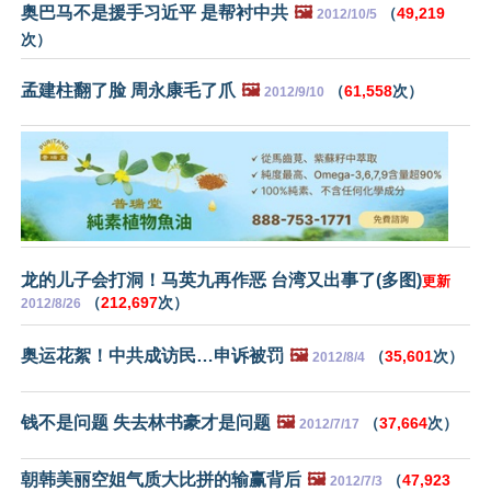
奥巴马不是援手习近平 是帮衬中共
🖼️
（
49,219
2012/10/5
次）
孟建柱翻了脸 周永康毛了爪
🖼️
（
61,558
次）
2012/9/10
龙的儿子会打洞！马英九再作恶 台湾又出事了(多图)
更新
（
212,697
次）
2012/8/26
奥运花絮！中共成访民…申诉被罚
🖼️
（
35,601
次）
2012/8/4
钱不是问题 失去林书豪才是问题
🖼️
（
37,664
次）
2012/7/17
朝韩美丽空姐气质大比拼的输赢背后
🖼️
（
47,923
2012/7/3