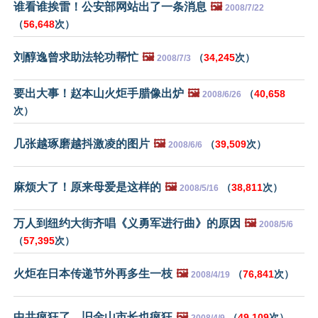
谁看谁挨雷！公安部网站出了一条消息
🖼️
2008/7/22
（
56,648
次）
刘醇逸曾求助法轮功帮忙
🖼️
（
34,245
次）
2008/7/3
要出大事！赵本山火炬手腊像出炉
🖼️
（
40,658
2008/6/26
次）
几张越琢磨越抖激凌的图片
🖼️
（
39,509
次）
2008/6/6
麻烦大了！原来母爱是这样的
🖼️
（
38,811
次）
2008/5/16
万人到纽约大街齐唱《义勇军进行曲》的原因
🖼️
2008/5/6
（
57,395
次）
火炬在日本传递节外再多生一枝
🖼️
（
76,841
次）
2008/4/19
中共疯狂了，旧金山市长也疯狂
🖼️
（
49,109
次）
2008/4/9