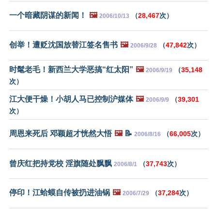
一个暗藏阴谋的新闻！
🖼️
（
28,467
次）
2006/10/13
创举！遭贬沈国放替江签名售书
🖼️
（
47,842
次）
2006/9/28
时髦老毛！新西兰大学恶搞“红太阳”
🖼️
（
35,148
2006/9/19
次）
江大便干燥！小胡人马已控制沪媒体
🖼️
（
39,301
2006/9/9
次）
周恩来死后 邓颖超才恍然大悟
🖼️
📝
（
66,005
次）
2006/8/16
曾庆红把持党校 淫旗随处飘飘
（
37,743
次）
2006/8/1
停印！江蛤蟆自传被扔进油锅
🖼️
（
37,284
次）
2006/7/29