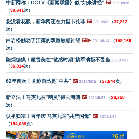
中新网称：CCTV《新闻联播》似“如来讲经”
🖼️
2011/9/26
（
39,641
次）
您没看花眼，新华网还在力挺卡扎菲
🖼️
（
37,812
2011/9/2
次）
白岩松触动了江薄的双重敏感神经
🖼️▶️
（
158,169
2011/8/14
次）
陈炳德疯！谴责美在“敏感时期”搞军演极不妥当
2011/7/12
（
36,814
次）
62年首次！党称自己是“中共”
🖼️
（
57,844
次）
2011/6/15
新立法！马英九被"幽灵"摄去魂魄
🖼️
（
36,250
2011/5/27
次）
认祖归宗！百年庆 马英九迎"共产国母"
🖼️
2011/4/29
（
154,689
次）