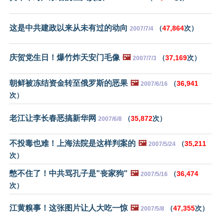
这是中共建政以来从未有过的动向
（
47,864
次）
2007/7/4
庆贺党生日！爆竹炸天安门毛像
🖼️
（
37,169
次）
2007/7/3
朝鲜被冻结资金转至俄罗斯的恶果
🖼️
（
36,941
2007/6/16
次）
老江让李长春恶搞新华网
（
35,872
次）
2007/6/8
不投毒也难！上海法院是这样判案的
🖼️
（
35,211
2007/5/24
次）
憋不住了！中共骂孔子是"丧家狗"
🖼️
（
36,474
2007/5/16
次）
江黄糗事！这张图片让人大吃一惊
🖼️
（
47,355
次）
2007/5/8