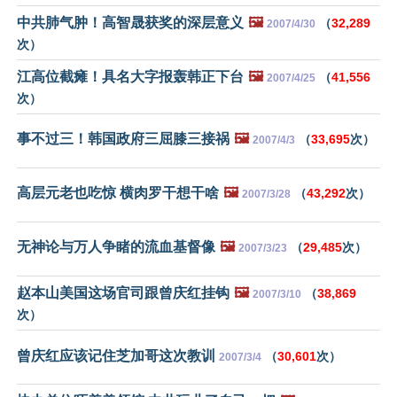
中共肺气肿！高智晟获奖的深层意义
🖼️
（
32,289
2007/4/30
次）
江高位截瘫！具名大字报轰韩正下台
🖼️
（
41,556
2007/4/25
次）
事不过三！韩国政府三屈膝三接祸
🖼️
（
33,695
次）
2007/4/3
高层元老也吃惊 横肉罗干想干啥
🖼️
（
43,292
次）
2007/3/28
无神论与万人争睹的流血基督像
🖼️
（
29,485
次）
2007/3/23
赵本山美国这场官司跟曾庆红挂钩
🖼️
（
38,869
2007/3/10
次）
曾庆红应该记住芝加哥这次教训
（
30,601
次）
2007/3/4