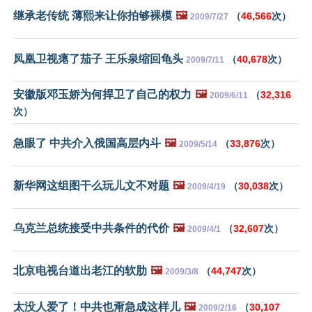
继承老传统 薄熙来让你拍够裸模
🖼️
（
46,566
次）
2009/7/27
凤凰卫视瘪了茄子 王乐泉缩回龟头
（
40,678
次）
2009/7/11
安徽版邓玉娇为何捍卫了自己的权力
🖼️
（
32,316
2009/6/11
次）
急眼了 中共介入俄国高层内斗
🖼️
（
33,876
次）
2009/5/14
新华网这组图干么玩儿文不对题
🖼️
（
30,038
次）
2009/4/19
乌克兰总统接受中共条件的代价
🖼️
（
32,607
次）
2009/4/1
北京电视台道出老江的软肋
🖼️
（
44,747
次）
2009/3/8
太没人爱了！中共也甭急成这样儿
🖼️
（
30,107
2009/2/16