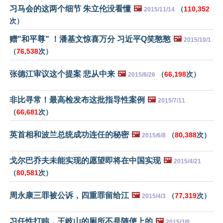
习马会的这两个细节 朱立伦没看懂
🖼️
（
110,352
2015/11/14
次）
赠"和平尊" ！潘基文惊喜万分 习近平Q笑憨憨
🖼️
2015/10/1
（
76,538
次）
张德江审议这个提案 悲从中来
🖼️
（
66,198
次）
2015/8/26
非比寻常！最高检发布这批指导性案例
🖼️
2015/7/11
（
66,681
次）
英首相和波兰总统成功连任的秘密
🖼️
（
80,388
次）
2015/6/8
戈尔巴乔夫未能实现的愿望即将在中国实现
🖼️
2015/4/21
（
80,581
次）
周永康三罪被公诉，四重罪留给江
🖼️
（
77,319
次）
2015/4/3
习任性打盹，王岐山的厕所不是随便上的
🖼️
2015/3/9