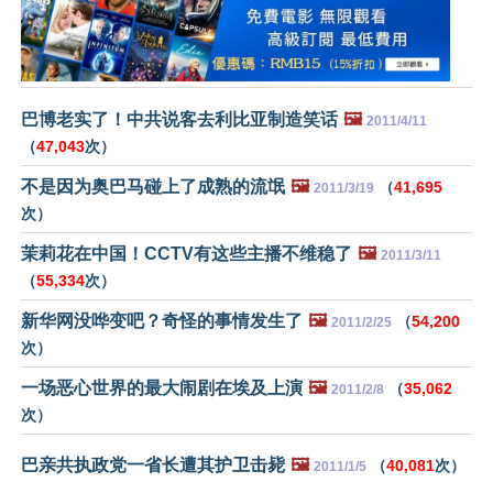
巴博老实了！中共说客去利比亚制造笑话
🖼️
2011/4/11
（
47,043
次）
不是因为奥巴马碰上了成熟的流氓
🖼️
（
41,695
2011/3/19
次）
茉莉花在中国！CCTV有这些主播不维稳了
🖼️
2011/3/11
（
55,334
次）
新华网没哗变吧？奇怪的事情发生了
🖼️
（
54,200
2011/2/25
次）
一场恶心世界的最大闹剧在埃及上演
🖼️
（
35,062
2011/2/8
次）
巴亲共执政党一省长遭其护卫击毙
🖼️
（
40,081
次）
2011/1/5