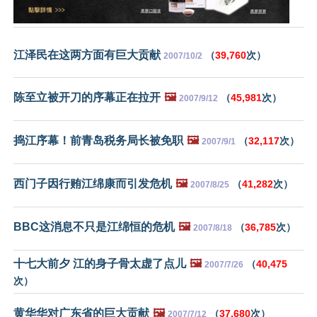
江泽民在这两方面有巨大贡献
（
39,760
次）
2007/10/2
陈至立被开刀的序幕正在拉开
🖼️
（
45,981
次）
2007/9/12
捣江序幕！前青岛税务局长被免职
🖼️
（
32,117
次）
2007/9/1
西门子因行贿江绵康而引发危机
🖼️
（
41,282
次）
2007/8/25
BBC这消息不只是江绵恒的危机
🖼️
（
36,785
次）
2007/8/18
十七大前夕 江的身子骨太虚了点儿
🖼️
（
40,475
2007/7/26
次）
黄华华对广东省的巨大贡献
🖼️
（
37,680
次）
2007/7/12