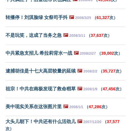
转播停！刘淇脸绿 女祭司手抖
🖼️
（
61,327
次）
2008/3/25
不是玩笑，这成了当务之急
🖼️
（
37,637
次）
2008/3/11
中共紧急支招儿 希拉莉背水一战
🖼️
（
39,002
次）
2008/2/27
逮捕胡佳是十七大高层较量的延续
🖼️
（
35,727
次）
2008/2/2
祖宗！中共在南极发现了救命稻草
🖼️
（
47,456
次）
2008/1/9
美中现实关系在这张图片里
🖼️
（
47,286
次）
2008/1/1
大头儿朝下！中共还有什么活劲儿
🖼️
（
37,577
2007/12/20
次）