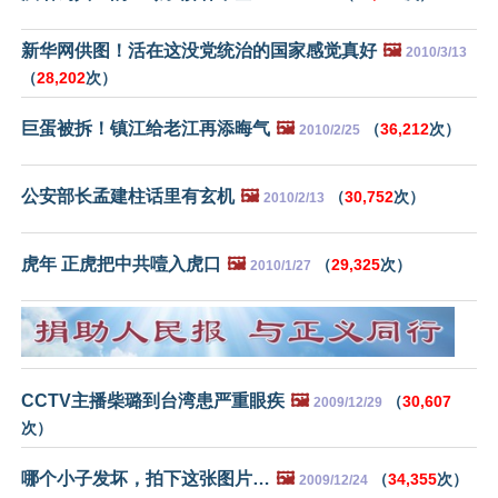
新华网供图！活在这没党统治的国家感觉真好
🖼️
2010/3/13
（
28,202
次）
巨蛋被拆！镇江给老江再添晦气
🖼️
（
36,212
次）
2010/2/25
公安部长孟建柱话里有玄机
🖼️
（
30,752
次）
2010/2/13
虎年 正虎把中共噎入虎口
🖼️
（
29,325
次）
2010/1/27
CCTV主播柴璐到台湾患严重眼疾
🖼️
（
30,607
2009/12/29
次）
哪个小子发坏，拍下这张图片…
🖼️
（
34,355
次）
2009/12/24