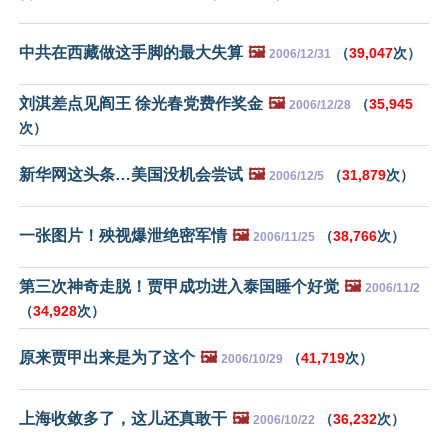
中共在西藏做这手脚的最大失算
🖼️
（
39,047
次）
2006/12/31
刘淇差点见阎王 徐光春党费作奖金
🖼️
（
35,945
2006/12/28
次）
新华网这头条…美国没机会尝试
🖼️
（
31,879
次）
2006/12/5
一张图片！殃视爆泄绝密军情
🖼️
（
38,766
次）
2006/11/25
第三次神奇走脱！贾甲成功进入泰国睡个好觉
🖼️
2006/11/2
（
34,928
次）
原来贾甲出来是为了这个
🖼️
（
41,719
次）
2006/10/29
上海收敛多了，这儿还真敢干
🖼️
（
36,232
次）
2006/10/22