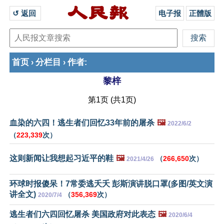
↺ 返回 
电子报
正體版
首页
分栏目
作者
›
›
:
黎梓
第1页 (共1页)
血染的六四！逃生者们回忆33年前的屠杀
🖼️
2022/6/2
（
223,339
次）
这则新闻让我想起习近平的鞋
🖼️
（
266,650
次）
2021/4/26
环球时报傻呆！7常委逃夭夭 彭斯演讲脱口罩(多图/英文演
讲全文)
（
356,369
次）
2020/7/4
逃生者们六四回忆屠杀 美国政府对此表态
🖼️
2020/6/4