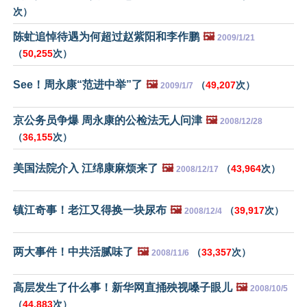
次）
陈虻追悼待遇为何超过赵紫阳和李作鹏
🖼️
2009/1/21
（
50,255
次）
See！周永康“范进中举”了
🖼️
（
49,207
次）
2009/1/7
京公务员争爆 周永康的公检法无人问津
🖼️
2008/12/28
（
36,155
次）
美国法院介入 江绵康麻烦来了
🖼️
（
43,964
次）
2008/12/17
镇江奇事！老江又得换一块尿布
🖼️
（
39,917
次）
2008/12/4
两大事件！中共活腻味了
🖼️
（
33,357
次）
2008/11/6
高层发生了什么事！新华网直捅殃视嗓子眼儿
🖼️
2008/10/5
（
44,883
次）