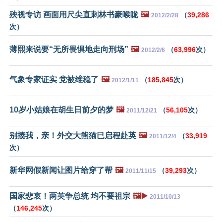
殃视专访 画面用尺尖直刺林书豪喉咙
🖼️
（
39,286
2012/2/28
次）
薄熙来说要“无所畏惧地走向刑场”
🖼️
（
63,996
次）
2012/2/6
气象专家证实 党被维稳了
🖼️
（
185,845
次）
2012/1/11
10岁小姑娘在胡生日前夕的梦
🖼️
（
56,105
次）
2011/12/21
别揍我，亲！外交大熊猫已启程赴英
🖼️
（
33,919
2011/12/4
次）
新华网假新闻让图片给穿了帮
🖼️
（
39,293
次）
2011/11/15
国家悲哀！两英争总统 均不要祖宗
🖼️▶️
2011/10/13
（
146,245
次）