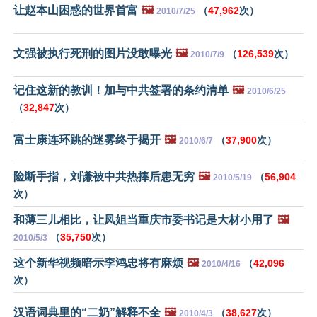
让赵本山困惑的世界首富
🖼️
（
47,962
次）
2010/7/25
文强被执行死刑的图片没敢曝光
🖼️
（
126,539
次）
2010/7/9
记住这新的教训！加与中共签署的条约清单
🖼️
2010/6/25
（
32,847
次）
富士康连环跳的迷雾终于揭开
🖼️
（
37,900
次）
2010/6/7
险断手指，刘谦被中共热捧后患无穷
🖼️
（
56,904
2010/5/19
次）
和薄三儿相比，让凤姐当重庆市委书记是大材小用了
🖼️
（
35,750
次）
2010/5/3
这个新华视频暗示李鸿忠将有麻烦
🖼️
（
42,096
2010/4/16
次）
汉语词典里的“二奶”解释不全
🖼️
（
38,627
次）
2010/4/3