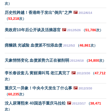
次）
历史性跨越！香港终于发出"倒共"之声
🖼️
2012/6/14
（
53,218
次）
美政府10年后公开谈及活摘器官
🖼️
（
51,786
次）
2012/5/26
痈糠跳 光诚险 血债派不怕添血债
（
46,861
次）
2012/5/2
天象悄悄变化 血债派势力正在被削弱
（
34,800
次）
2012/4/18
李长春设套儿 黄丽满叫骂 老江真完了
🖼️
（
47,712
2012/3/30
次）
重庆又一异象！中央今天发生了什么事
🖼️
2012/3/30
（
60,235
次）
没人尿薄熙来 40国选手重庆马拉松
🖼️
（
38,471
2012/3/17
次）