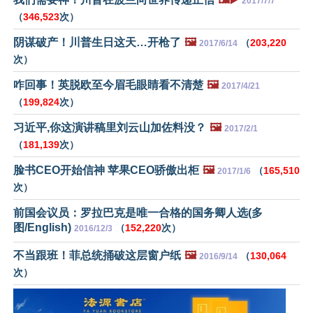
2017/7/7
（
346,523
次）
阴谋破产！川普生日这天…开枪了
🖼️
（
203,220
2017/6/14
次）
咋回事！英脱欧至今眉毛眼睛看不清楚
🖼️
2017/4/21
（
199,824
次）
习近平,你这演讲稿里刘云山加佐料没？
🖼️
2017/2/1
（
181,139
次）
脸书CEO开始信神 苹果CEO骄傲出柜
🖼️
（
165,510
2017/1/6
次）
前国会议员：罗拉巴克是唯一合格的国务卿人选(多
图/English)
（
152,220
次）
2016/12/3
不当跟班！菲总统捅破这层窗户纸
🖼️
（
130,064
2016/9/14
次）