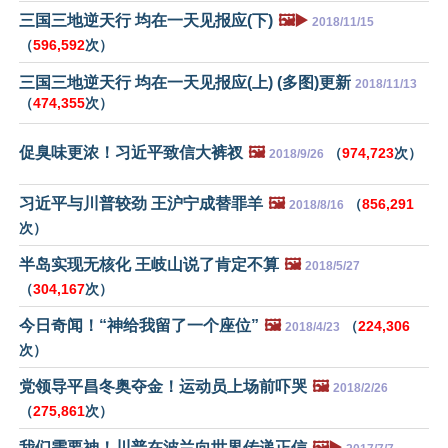
三国三地逆天行 均在一天见报应(下)
🖼️▶️
2018/11/15
（
596,592
次）
三国三地逆天行 均在一天见报应(上) (多图)更新
2018/11/13
（
474,355
次）
促臭味更浓！习近平致信大裤衩
🖼️
（
974,723
次）
2018/9/26
习近平与川普较劲 王沪宁成替罪羊
🖼️
（
856,291
2018/8/16
次）
半岛实现无核化 王岐山说了肯定不算
🖼️
2018/5/27
（
304,167
次）
今日奇闻！“神给我留了一个座位”
🖼️
（
224,306
2018/4/23
次）
党领导平昌冬奥夺金！运动员上场前吓哭
🖼️
2018/2/26
（
275,861
次）
我们需要神！川普在波兰向世界传递正信
🖼️▶️