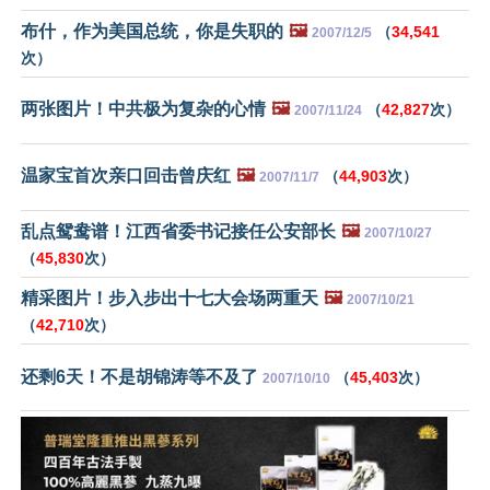
布什，作为美国总统，你是失职的
🖼️
（
34,541
2007/12/5
次）
两张图片！中共极为复杂的心情
🖼️
（
42,827
次）
2007/11/24
温家宝首次亲口回击曾庆红
🖼️
（
44,903
次）
2007/11/7
乱点鸳鸯谱！江西省委书记接任公安部长
🖼️
2007/10/27
（
45,830
次）
精采图片！步入步出十七大会场两重天
🖼️
2007/10/21
（
42,710
次）
还剩6天！不是胡锦涛等不及了
（
45,403
次）
2007/10/10