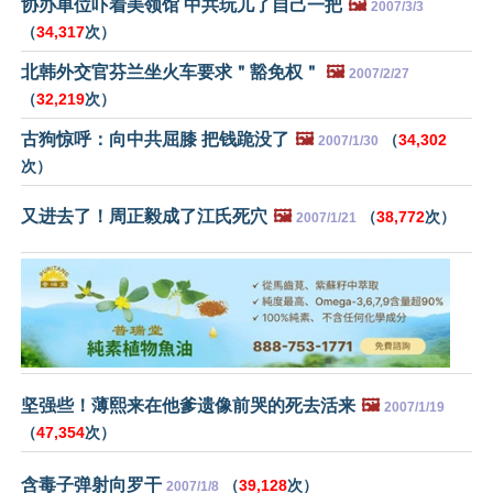
协办单位吓着美领馆 中共玩儿了自己一把
🖼️
2007/3/3
（
34,317
次）
北韩外交官芬兰坐火车要求＂豁免权＂
🖼️
2007/2/27
（
32,219
次）
古狗惊呼：向中共屈膝 把钱跪没了
🖼️
（
34,302
2007/1/30
次）
又进去了！周正毅成了江氏死穴
🖼️
（
38,772
次）
2007/1/21
坚强些！薄熙来在他爹遗像前哭的死去活来
🖼️
2007/1/19
（
47,354
次）
含毒子弹射向罗干
（
39,128
次）
2007/1/8