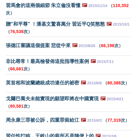
習馬會的這兩個細節 朱立倫沒看懂
🖼️
（
110,352
2015/11/14
次）
贈"和平尊" ！潘基文驚喜萬分 習近平Q笑憨憨
🖼️
2015/10/1
（
76,538
次）
張德江審議這個提案 悲從中來
🖼️
（
66,198
次）
2015/8/26
非比尋常！最高檢發佈這批指導性案例
🖼️
2015/7/11
（
66,681
次）
英首相和波蘭總統成功連任的祕密
🖼️
（
80,388
次）
2015/6/8
戈爾巴喬夫未能實現的願望即將在中國實現
🖼️
2015/4/21
（
80,581
次）
周永康三罪被公訴，四重罪留給江
🖼️
（
77,319
次）
2015/4/3
習任性打盹，王岐山的廁所不是隨便上的
🖼️
2015/3/9