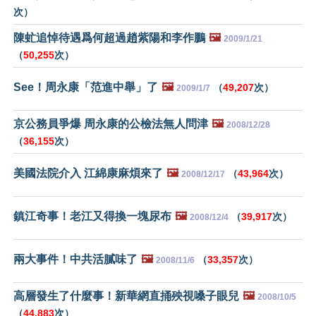
次）
陳虻追悼待遇爲何超過趙紫陽和李作鵬
🖼️
2009/1/21
（
50,255
次）
See！周永康「范進中舉」了
🖼️
（
49,207
次）
2009/1/7
京公務員爭爆 周永康的公檢法無人問津
🖼️
2008/12/28
（
36,155
次）
美國法院介入 江綿康麻煩來了
🖼️
（
43,964
次）
2008/12/17
鎮江奇事！老江又得換一塊尿布
🖼️
（
39,917
次）
2008/12/4
兩大事件！中共活膩味了
🖼️
（
33,357
次）
2008/11/6
高層發生了什麼事！新華網直捅殃視嗓子眼兒
🖼️
2008/10/5
（
44,883
次）