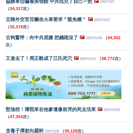
協辦單位嚇着美領館 中共玩兒了自己一把
🖼️
2007/3/3
（
34,317
次）
北韓外交官芬蘭坐火車要求＂豁免權＂
🖼️
2007/2/27
（
32,219
次）
古狗驚呼：向中共屈膝 把錢跪沒了
🖼️
（
34,302
2007/1/30
次）
又進去了！周正毅成了江氏死穴
🖼️
（
38,772
次）
2007/1/21
堅強些！薄熙來在他爹遺像前哭的死去活來
🖼️
2007/1/19
（
47,354
次）
含毒子彈射向羅幹
（
39,128
次）
2007/1/8