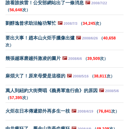
誰看誰挨雷！公安部網站出了一條消息
🖼️
2008/7/22
（
56,648
次）
劉醇逸曾求助法輪功幫忙
🖼️
（
34,245
次）
2008/7/3
要出大事！趙本山火炬手臘像出爐
🖼️
（
40,658
2008/6/26
次）
幾張越琢磨越抖激凌的圖片
🖼️
（
39,509
次）
2008/6/6
麻煩大了！原來母愛是這樣的
🖼️
（
38,811
次）
2008/5/16
萬人到紐約大街齊唱《義勇軍進行曲》的原因
🖼️
2008/5/6
（
57,395
次）
火炬在日本傳遞節外再多生一枝
🖼️
（
76,841
次）
2008/4/19
中共瘋狂了，舊金山市長也瘋狂
🖼️
（
49,109
次）
2008/4/9