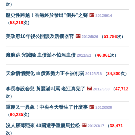
次）
歷史性跨越！香港終於發出"倒共"之聲
🖼️
2012/6/14
（
53,218
次）
美政府10年後公開談及活摘器官
🖼️
（
51,786
次）
2012/5/26
癰糠跳 光誠險 血債派不怕添血債
（
46,861
次）
2012/5/2
天象悄悄變化 血債派勢力正在被削弱
（
34,800
次）
2012/4/18
李長春設套兒 黃麗滿叫罵 老江真完了
🖼️
（
47,712
2012/3/30
次）
重慶又一異象！中央今天發生了什麼事
🖼️
2012/3/30
（
60,235
次）
沒人尿薄熙來 40國選手重慶馬拉松
🖼️
（
38,471
2012/3/17
次）