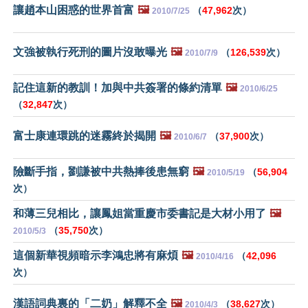
讓趙本山困惑的世界首富
🖼️
（
47,962
次）
2010/7/25
文強被執行死刑的圖片沒敢曝光
🖼️
（
126,539
次）
2010/7/9
記住這新的教訓！加與中共簽署的條約清單
🖼️
2010/6/25
（
32,847
次）
富士康連環跳的迷霧終於揭開
🖼️
（
37,900
次）
2010/6/7
險斷手指，劉謙被中共熱捧後患無窮
🖼️
（
56,904
2010/5/19
次）
和薄三兒相比，讓鳳姐當重慶市委書記是大材小用了
🖼️
（
35,750
次）
2010/5/3
這個新華視頻暗示李鴻忠將有麻煩
🖼️
（
42,096
2010/4/16
次）
漢語詞典裏的「二奶」解釋不全
🖼️
（
38,627
次）
2010/4/3