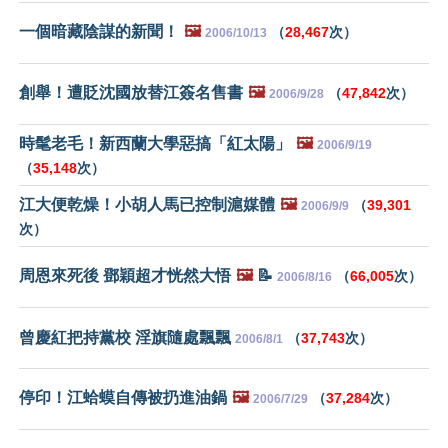
一個暗藏陰謀的新聞！
🖼️
（
28,467
次）
2006/10/13
創舉！遭貶沈國放替江簽名售書
🖼️
（
47,842
次）
2006/9/28
時髦老毛！新西蘭大學惡搞「紅太陽」
🖼️
2006/9/19
（
35,148
次）
江大便乾燥！小胡人馬已控制滬媒體
🖼️
（
39,301
2006/9/9
次）
周恩來死後 鄧穎超才恍然大悟
🖼️
📝
（
66,005
次）
2006/8/16
曾慶紅把持黨校 淫旗隨處飄飄
（
37,743
次）
2006/8/1
停印！江蛤蟆自傳被扔進油鍋
🖼️
（
37,284
次）
2006/7/29