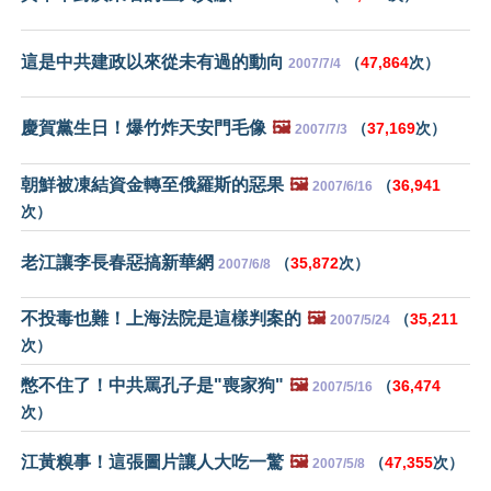
這是中共建政以來從未有過的動向
（
47,864
次）
2007/7/4
慶賀黨生日！爆竹炸天安門毛像
🖼️
（
37,169
次）
2007/7/3
朝鮮被凍結資金轉至俄羅斯的惡果
🖼️
（
36,941
2007/6/16
次）
老江讓李長春惡搞新華網
（
35,872
次）
2007/6/8
不投毒也難！上海法院是這樣判案的
🖼️
（
35,211
2007/5/24
次）
憋不住了！中共罵孔子是"喪家狗"
🖼️
（
36,474
2007/5/16
次）
江黃糗事！這張圖片讓人大吃一驚
🖼️
（
47,355
次）
2007/5/8