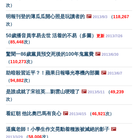
次）
明報刊登的薄瓜瓜開心照是玩讀者的
🖼️
（
118,267
2013/9/3
次）
50歲播音員李易去世 活着的不易（多圖）
更新
2013/7/26
（
85,448
次）
驚聞一86歲黨員預交死後的100年鬼黨費
🖼️
2013/6/30
（
110,273
次）
助暗殺習近平？！蘋果日報曝光專機內部圖
🖼️
2013/6/7
（
94,882
次）
是誰成就了宋祖英…劉雲山哽噎了
🖼️
（
49,239
2013/5/11
次）
看紅朝 他比奧巴馬有良心
🖼️
（
46,921
次）
2013/4/15
逼瘋老師！小學生作文晃動着種族被滅絕的影子
🖼️
（
58,006
次）
2013/3/29