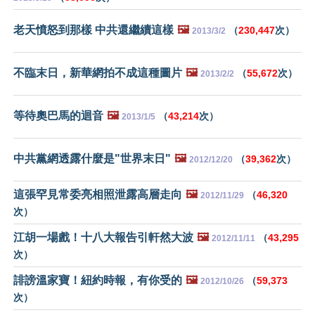
老天憤怒到那樣 中共還繼續這樣
🖼️
（
230,447
次）
2013/3/2
不臨末日，新華網拍不成這種圖片
🖼️
（
55,672
次）
2013/2/2
等待奧巴馬的迴音
🖼️
（
43,214
次）
2013/1/5
中共黨網透露什麼是"世界末日"
🖼️
（
39,362
次）
2012/12/20
這張罕見常委亮相照泄露高層走向
🖼️
（
46,320
2012/11/29
次）
江胡一場戲！十八大報告引軒然大波
🖼️
（
43,295
2012/11/11
次）
誹謗溫家寶！紐約時報，有你受的
🖼️
（
59,373
2012/10/26
次）