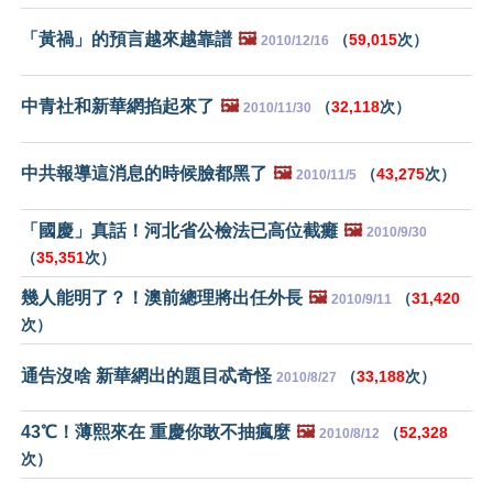
「黃禍」的預言越來越靠譜
🖼️
（
59,015
次）
2010/12/16
中青社和新華網掐起來了
🖼️
（
32,118
次）
2010/11/30
中共報導這消息的時候臉都黑了
🖼️
（
43,275
次）
2010/11/5
「國慶」真話！河北省公檢法已高位截癱
🖼️
2010/9/30
（
35,351
次）
幾人能明了？！澳前總理將出任外長
🖼️
（
31,420
2010/9/11
次）
通告沒啥 新華網出的題目忒奇怪
（
33,188
次）
2010/8/27
43℃！薄熙來在 重慶你敢不抽瘋麼
🖼️
（
52,328
2010/8/12
次）