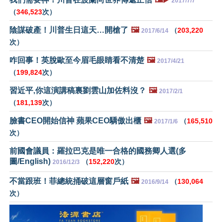
2017/7/7
（
346,523
次）
陰謀破產！川普生日這天…開槍了
🖼️
（
203,220
2017/6/14
次）
咋回事！英脫歐至今眉毛眼睛看不清楚
🖼️
2017/4/21
（
199,824
次）
習近平,你這演講稿裏劉雲山加佐料沒？
🖼️
2017/2/1
（
181,139
次）
臉書CEO開始信神 蘋果CEO驕傲出櫃
🖼️
（
165,510
2017/1/6
次）
前國會議員：羅拉巴克是唯一合格的國務卿人選(多
圖/English)
（
152,220
次）
2016/12/3
不當跟班！菲總統捅破這層窗戶紙
🖼️
（
130,064
2016/9/14
次）