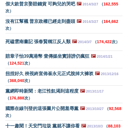
假大款普京娶賠錢貨 可夠兒的哭吧
🖼️
（
162,555
2014/3/27
次）
沒有江幫襯 普京政權已經走到盡頭
🖼️
（
164,662
2014/3/27
次）
死磕雲南書記 張春賢稱江反人類
🖼️
（
174,422
次）
2014/3/7
賠章子怡39萬港幣 壹傳媒坐實誹謗仍瘋狂
🖼️
2014/1/21
（
124,521
次）
扭捏好久 殃視終宣佈崔永元正式脫掉大褲衩
🖼️
2013/12/16
（
368,040
次）
黨網即時新聞：老江性飢渴到這程度
🖼️
2013/11/17
（
176,888
次）
國際在線刊登的這張圖片公開羞辱黨
🖼️
（
92,568
2013/10/27
次）
十一趣聞！天安門垃圾 黨就不讓你看
🖼️
（
88,103
2013/10/3