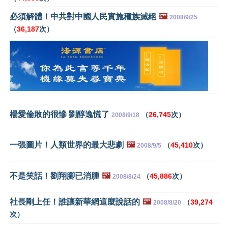
必須解體！中共對中國人民實施種族滅絕
🖼️
2008/9/25
（
36,187
次）
楊愛倫敗的很慘 劉醇逸慌了
（
26,745
次）
2008/9/18
一張圖片！人類世界的最大悲劇
🖼️
（
45,410
次）
2008/9/5
不是笑話！劉翔腳已消腫
🖼️
（
45,886
次）
2008/8/24
社長剛上任！誰讓新華網這麼說話的
🖼️
（
39,274
2008/8/20
次）