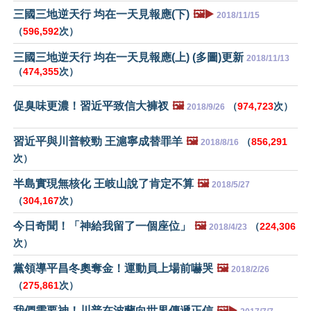
三國三地逆天行 均在一天見報應(下)
🖼️▶️
2018/11/15
（
596,592
次）
三國三地逆天行 均在一天見報應(上) (多圖)更新
2018/11/13
（
474,355
次）
促臭味更濃！習近平致信大褲衩
🖼️
（
974,723
次）
2018/9/26
習近平與川普較勁 王滬寧成替罪羊
🖼️
（
856,291
2018/8/16
次）
半島實現無核化 王岐山說了肯定不算
🖼️
2018/5/27
（
304,167
次）
今日奇聞！「神給我留了一個座位」
🖼️
（
224,306
2018/4/23
次）
黨領導平昌冬奧奪金！運動員上場前嚇哭
🖼️
2018/2/26
（
275,861
次）
我們需要神！川普在波蘭向世界傳遞正信
🖼️▶️