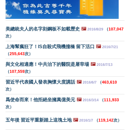
美總統夫人的名字刻鋼板不如載歷史
🖼️
（
107,047
2016/8/29
次）
上海幫瘋狂了！IS自殺式飛機撞橋 留下活口
🖼️
2016/7/21
（
255,643
次）
與文化相適應！中共治下的醫院是屠宰場
🖼️
2016/7/13
（
107,559
次）
習近平代表國人發表胸懷大度講話
🖼️
（
463,610
2016/6/7
次）
爲使命而來！他拒絕坐擁萬億美元
🖼️
（
111,933
2016/3/14
次）
五年後 習近平重新踏上這塊土地
🖼️
（
119,142
次）
2016/1/7