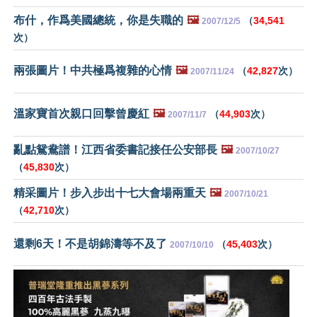
布什，作爲美國總統，你是失職的
🖼️
（
34,541
2007/12/5
次）
兩張圖片！中共極爲複雜的心情
🖼️
（
42,827
次）
2007/11/24
溫家寶首次親口回擊曾慶紅
🖼️
（
44,903
次）
2007/11/7
亂點鴛鴦譜！江西省委書記接任公安部長
🖼️
2007/10/27
（
45,830
次）
精采圖片！步入步出十七大會場兩重天
🖼️
2007/10/21
（
42,710
次）
還剩6天！不是胡錦濤等不及了
（
45,403
次）
2007/10/10