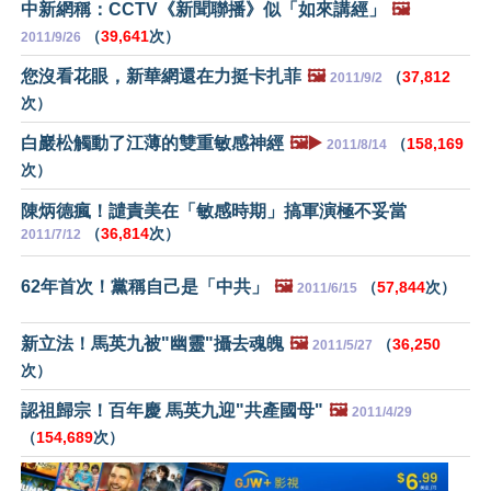
中新網稱：CCTV《新聞聯播》似「如來講經」
🖼️
（
39,641
次）
2011/9/26
您沒看花眼，新華網還在力挺卡扎菲
🖼️
（
37,812
2011/9/2
次）
白巖松觸動了江薄的雙重敏感神經
🖼️▶️
（
158,169
2011/8/14
次）
陳炳德瘋！譴責美在「敏感時期」搞軍演極不妥當
（
36,814
次）
2011/7/12
62年首次！黨稱自己是「中共」
🖼️
（
57,844
次）
2011/6/15
新立法！馬英九被"幽靈"攝去魂魄
🖼️
（
36,250
2011/5/27
次）
認祖歸宗！百年慶 馬英九迎"共產國母"
🖼️
2011/4/29
（
154,689
次）