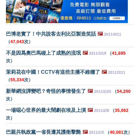
巴博老實了！中共說客去利比亞製造笑話
🖼️
2011/4/11
（
47,043
次）
不是因爲奧巴馬碰上了成熟的流氓
🖼️
（
41,695
2011/3/19
次）
茉莉花在中國！CCTV有這些主播不維穩了
🖼️
2011/3/11
（
55,334
次）
新華網沒譁變吧？奇怪的事情發生了
🖼️
（
54,200
2011/2/25
次）
一場噁心世界的最大鬧劇在埃及上演
🖼️
（
35,062
2011/2/8
次）
巴親共執政黨一省長遭其護衛擊斃
🖼️
（
40,081
次）
2011/1/5