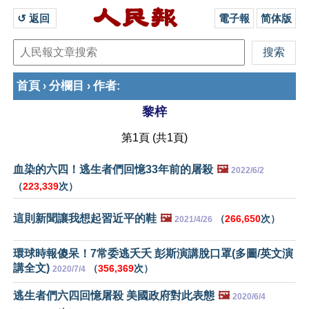
↺ 返回 
電子報
简体版
首頁
分欄目
作者
›
›
:
黎梓
第1頁 (共1頁)
血染的六四！逃生者們回憶33年前的屠殺
🖼️
2022/6/2
（
223,339
次）
這則新聞讓我想起習近平的鞋
🖼️
（
266,650
次）
2021/4/26
環球時報傻呆！7常委逃夭夭 彭斯演講脫口罩(多圖/英文演
講全文)
（
356,369
次）
2020/7/4
逃生者們六四回憶屠殺 美國政府對此表態
🖼️
2020/6/4