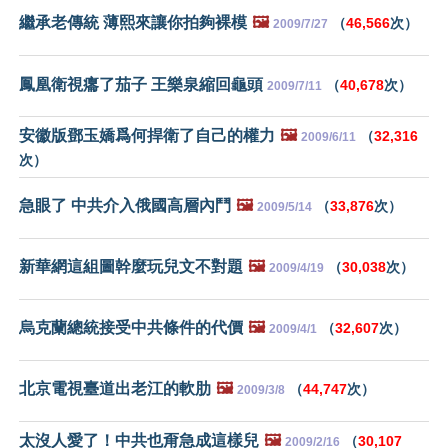
繼承老傳統 薄熙來讓你拍夠裸模
🖼️
（
46,566
次）
2009/7/27
鳳凰衛視癟了茄子 王樂泉縮回龜頭
（
40,678
次）
2009/7/11
安徽版鄧玉嬌爲何捍衛了自己的權力
🖼️
（
32,316
2009/6/11
次）
急眼了 中共介入俄國高層內鬥
🖼️
（
33,876
次）
2009/5/14
新華網這組圖幹麼玩兒文不對題
🖼️
（
30,038
次）
2009/4/19
烏克蘭總統接受中共條件的代價
🖼️
（
32,607
次）
2009/4/1
北京電視臺道出老江的軟肋
🖼️
（
44,747
次）
2009/3/8
太沒人愛了！中共也甭急成這樣兒
🖼️
（
30,107
2009/2/16