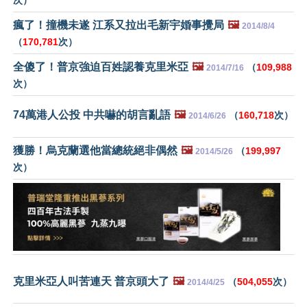
瘋了！撞機未遂 江系又拉出毛新宇婚事攪局
🖼️
2014/8/4
（
170,781
次）
全傻了！普京強迫百姓認養克里米亞
🖼️
（
109,988
2014/7/16
次）
74萬港人公投 中共嚇的胡言亂語
🖼️
（
160,718
次）
2014/6/26
獲勝！烏克蘭選他當總統絕非偶然
🖼️
（
199,997
2014/5/26
次）
克里米亞人叫苦連天 普京頭大了
🖼️
（
504,055
次）
2014/4/25