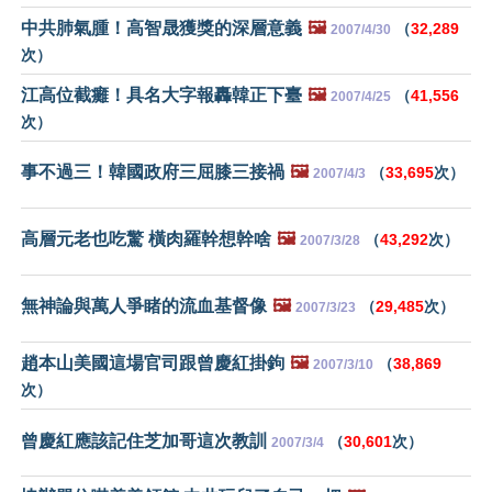
中共肺氣腫！高智晟獲獎的深層意義
🖼️
（
32,289
2007/4/30
次）
江高位截癱！具名大字報轟韓正下臺
🖼️
（
41,556
2007/4/25
次）
事不過三！韓國政府三屈膝三接禍
🖼️
（
33,695
次）
2007/4/3
高層元老也吃驚 橫肉羅幹想幹啥
🖼️
（
43,292
次）
2007/3/28
無神論與萬人爭睹的流血基督像
🖼️
（
29,485
次）
2007/3/23
趙本山美國這場官司跟曾慶紅掛鉤
🖼️
（
38,869
2007/3/10
次）
曾慶紅應該記住芝加哥這次教訓
（
30,601
次）
2007/3/4