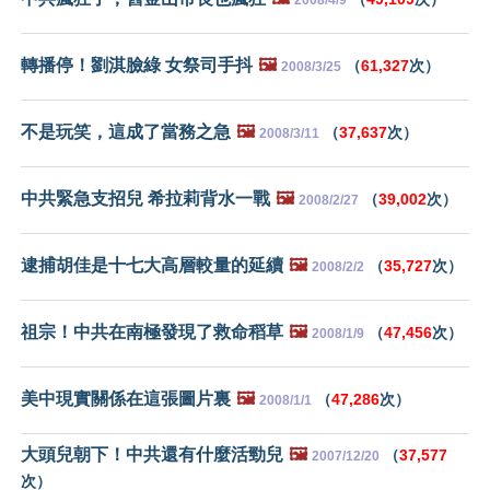
轉播停！劉淇臉綠 女祭司手抖
🖼️
（
61,327
次）
2008/3/25
不是玩笑，這成了當務之急
🖼️
（
37,637
次）
2008/3/11
中共緊急支招兒 希拉莉背水一戰
🖼️
（
39,002
次）
2008/2/27
逮捕胡佳是十七大高層較量的延續
🖼️
（
35,727
次）
2008/2/2
祖宗！中共在南極發現了救命稻草
🖼️
（
47,456
次）
2008/1/9
美中現實關係在這張圖片裏
🖼️
（
47,286
次）
2008/1/1
大頭兒朝下！中共還有什麼活勁兒
🖼️
（
37,577
2007/12/20
次）