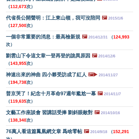
（
112,673
次）
代省長公開聲明：江上東山嶺，我可沒陪同
🖼️
2015/1/6
（
127,500
次）
一個非常重要的消息：最高檢新規
🖼️
（
124,993
2014/12/31
次）
劉雲山下令這文章一登再登的詭異原因
🖼️
2014/12/6
（
143,955
次）
神速出來的神曲 四小夥受訪成了紅人
🖼️▶️
2014/11/27
（
194,738
次）
普京哭了！紀念十月革命97週年尷尬一幕
🖼️
2014/11/7
（
119,635
次）
文藝工作座談會 習講話受捧 劉斜眼敵對
🖼️
2014/10/16
（
138,340
次）
76萬人看這篇鳳凰網文章 爲啥零帖
🖼️
（
152,291
2014/9/18
次）