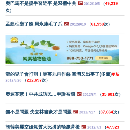
奧巴馬不是援手習近平 是幫襯中共
🖼️
（
49,219
2012/10/5
次）
孟建柱翻了臉 周永康毛了爪
🖼️
（
61,558
次）
2012/9/10
龍的兒子會打洞！馬英九再作惡 臺灣又出事了(多圖)
更新
（
212,697
次）
2012/8/26
奧運花絮！中共成訪民…申訴被罰
🖼️
（
35,601
次）
2012/8/4
錢不是問題 失去林書豪才是問題
🖼️
（
37,664
次）
2012/7/17
朝韓美麗空姐氣質大比拼的輸贏背後
🖼️
（
47,923
2012/7/3