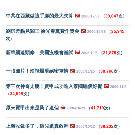
中共在西藏做這手腳的最大失算
🖼️
（
39,047
次）
2006/12/31
劉淇差點見閻王 徐光春黨費作獎金
🖼️
（
35,945
2006/12/28
次）
新華網這頭條…美國沒機會嘗試
🖼️
（
31,879
次）
2006/12/5
一張圖片！殃視爆泄絕密軍情
🖼️
（
38,766
次）
2006/11/25
第三次神奇走脫！賈甲成功進入泰國睡個好覺
🖼️
2006/11/2
（
34,928
次）
原來賈甲出來是爲了這個
🖼️
（
41,719
次）
2006/10/29
上海收斂多了，這兒還真敢幹
🖼️
（
36,232
次）
2006/10/22