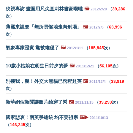
殃視專訪 畫面用尺尖直刺林書豪喉嚨
🖼️
（
39,286
2012/2/28
次）
薄熙來說要「無所畏懼地走向刑場」
🖼️
（
63,996
2012/2/6
次）
氣象專家證實 黨被維穩了
🖼️
（
185,845
次）
2012/1/11
10歲小姑娘在胡生日前夕的夢
🖼️
（
56,105
次）
2011/12/21
別揍我，親！外交大熊貓已啓程赴英
🖼️
（
33,919
2011/12/4
次）
新華網假新聞讓圖片給穿了幫
🖼️
（
39,293
次）
2011/11/15
國家悲哀！兩英爭總統 均不要祖宗
🖼️▶️
2011/10/13
（
146,245
次）