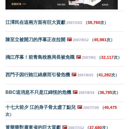
江澤民在這兩方面有巨大貢獻
（
39,760
次）
2007/10/2
陳至立被開刀的序幕正在拉開
🖼️
（
45,981
次）
2007/9/12
搗江序幕！前青島稅務局長被免職
🖼️
（
32,117
次）
2007/9/1
西門子因行賄江綿康而引發危機
🖼️
（
41,282
次）
2007/8/25
BBC這消息不只是江綿恆的危機
🖼️
（
36,785
次）
2007/8/18
十七大前夕 江的身子骨太虛了點兒
🖼️
（
40,475
2007/7/26
次）
黃華華對廣東省的巨大貢獻
🖼️
（
37,680
次）
2007/7/12