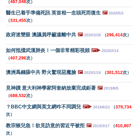
（
487,048
次）
醫生已着手準備死訊 英首相一念頭死而復生
🖼️
2020/5/3
（
331,455
次）
政府迷雙眼 澳議員呼籲遠離中共
🖼️
（
296,414
次）
2020/3/30
如何抵擋武漢肺炎！一個非常精彩視頻
🖼️▶️
2020/2/14
（
407,296
次）
澳洲爲錢舔中共 野火驚現惡魔臉
🖼️
（
301,512
次）
2020/1/16
見神蹟 意大利神學家阿奎納放棄完成鉅著
🖼️
2019/8/5
（
688,532
次）
？BBC中文網與英文網咋不同調兒
🖼️▶️
（
379,734
2019/6/22
次）
教宗猴兒急！欲見訪意的習近平被拒
🖼️
（
410,807
2019/3/17
次）