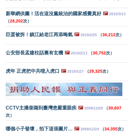
新華網供圖！活在這沒黨統治的國家感覺真好
🖼️
2010/3/13
（
28,202
次）
巨蛋被拆！鎮江給老江再添晦氣
🖼️
（
36,212
次）
2010/2/25
公安部長孟建柱話裏有玄機
🖼️
（
30,752
次）
2010/2/13
虎年 正虎把中共噎入虎口
🖼️
（
29,325
次）
2010/1/27
CCTV主播柴璐到臺灣患嚴重眼疾
🖼️
（
30,607
2009/12/29
次）
哪個小子發壞，拍下這張圖片…
🖼️
（
34,355
次）
2009/12/24