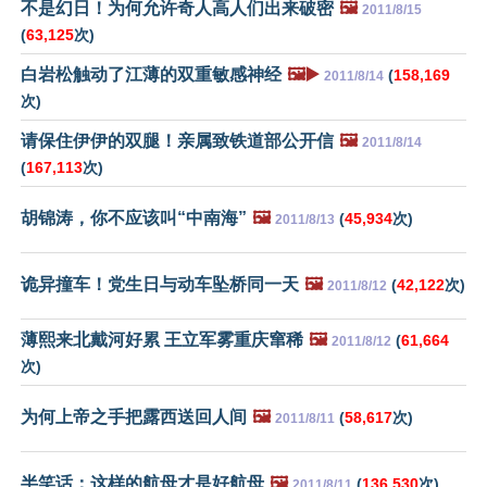
不是幻日！为何允许奇人高人们出来破密
🖼️
2011/8/15
(
63,125
次)
白岩松触动了江薄的双重敏感神经
🖼️▶️
(
158,169
2011/8/14
次)
请保住伊伊的双腿！亲属致铁道部公开信
🖼️
2011/8/14
(
167,113
次)
胡锦涛，你不应该叫“中南海”
🖼️
(
45,934
次)
2011/8/13
诡异撞车！党生日与动车坠桥同一天
🖼️
(
42,122
次)
2011/8/12
薄熙来北戴河好累 王立军雾重庆窜稀
🖼️
(
61,664
2011/8/12
次)
为何上帝之手把露西送回人间
🖼️
(
58,617
次)
2011/8/11
半笑话：这样的航母才是好航母
🖼️
(
136,530
次)
2011/8/11