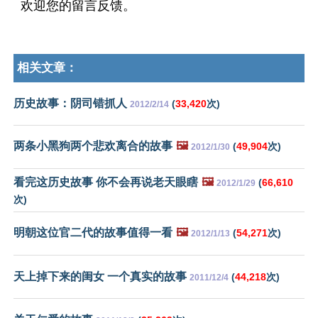
欢迎您的留言反馈。
相关文章：
历史故事：阴司错抓人
(
33,420
次)
2012/2/14
两条小黑狗两个悲欢离合的故事
🖼️
(
49,904
次)
2012/1/30
看完这历史故事 你不会再说老天眼瞎
🖼️
(
66,610
2012/1/29
次)
明朝这位官二代的故事值得一看
🖼️
(
54,271
次)
2012/1/13
天上掉下来的闺女 一个真实的故事
(
44,218
次)
2011/12/4