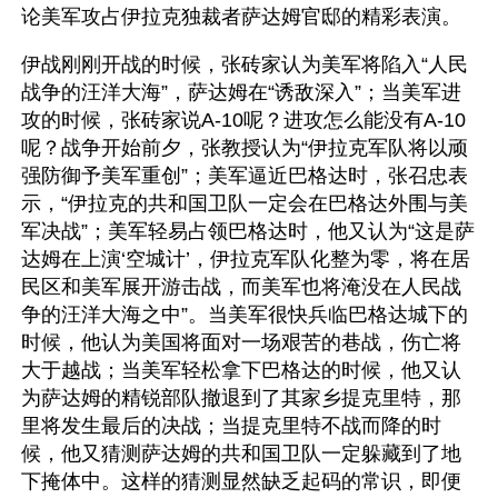
论美军攻占伊拉克独裁者萨达姆官邸的精彩表演。
伊战刚刚开战的时候，张砖家认为美军将陷入“人民
战争的汪洋大海”，萨达姆在“诱敌深入”；当美军进
攻的时候，张砖家说A-10呢？进攻怎么能没有A-10
呢？战争开始前夕，张教授认为“伊拉克军队将以顽
强防御予美军重创”；美军逼近巴格达时，张召忠表
示，“伊拉克的共和国卫队一定会在巴格达外围与美
军决战”；美军轻易占领巴格达时，他又认为“这是萨
达姆在上演‘空城计’，伊拉克军队化整为零，将在居
民区和美军展开游击战，而美军也将淹没在人民战
争的汪洋大海之中”。当美军很快兵临巴格达城下的
时候，他认为美国将面对一场艰苦的巷战，伤亡将
大于越战；当美军轻松拿下巴格达的时候，他又认
为萨达姆的精锐部队撤退到了其家乡提克里特，那
里将发生最后的决战；当提克里特不战而降的时
候，他又猜测萨达姆的共和国卫队一定躲藏到了地
下掩体中。这样的猜测显然缺乏起码的常识，即便