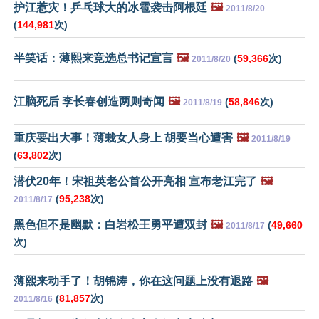
护江惹灾！乒乓球大的冰雹袭击阿根廷
🖼️
2011/8/20
(
144,981
次)
半笑话：薄熙来竞选总书记宣言
🖼️
(
59,366
次)
2011/8/20
江脑死后 李长春创造两则奇闻
🖼️
(
58,846
次)
2011/8/19
重庆要出大事！薄栽女人身上 胡要当心遭害
🖼️
2011/8/19
(
63,802
次)
潜伏20年！宋祖英老公首公开亮相 宣布老江完了
🖼️
(
95,238
次)
2011/8/17
黑色但不是幽默：白岩松王勇平遭双封
🖼️
(
49,660
2011/8/17
次)
薄熙来动手了！胡锦涛，你在这问题上没有退路
🖼️
(
81,857
次)
2011/8/16