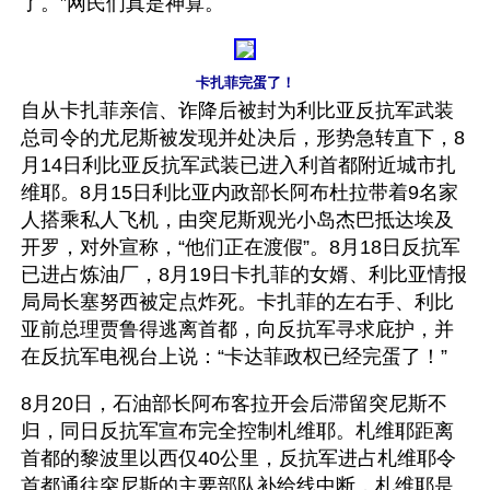
了。”网民们真是神算。
卡扎菲完蛋了！
自从卡扎菲亲信、诈降后被封为利比亚反抗军武装
总司令的尤尼斯被发现并处决后，形势急转直下，8
月14日利比亚反抗军武装已进入利首都附近城市扎
维耶。8月15日利比亚内政部长阿布杜拉带着9名家
人搭乘私人飞机，由突尼斯观光小岛杰巴抵达埃及
开罗，对外宣称，“他们正在渡假”。8月18日反抗军
已进占炼油厂，8月19日卡扎菲的女婿、利比亚情报
局局长塞努西被定点炸死。卡扎菲的左右手、利比
亚前总理贾鲁得逃离首都，向反抗军寻求庇护，并
在反抗军电视台上说：“卡达菲政权已经完蛋了！”
8月20日，石油部长阿布客拉开会后滞留突尼斯不
归，同日反抗军宣布完全控制札维耶。札维耶距离
首都的黎波里以西仅40公里，反抗军进占札维耶令
首都通往突尼斯的主要部队补给线中断，札维耶是