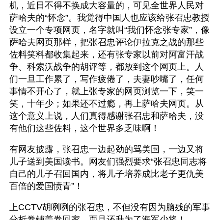
机，近日不得不换成大容量的，可见全世界人民对
萨哈夫的“怀念”。我觉得中国人也应该给张召忠教授
设立一个专项网页，名字就叫“我们怀念张专家”，像
萨哈夫网页那样，把张召忠评论伊拉克之战的那些
佐料笑料都收集起来，还有张专家以前对阿富汗战
争、科索沃战争的胡评等，都放到这个网页上。人
们一旦工作累了，写作疲倦了，夫妻吵嘴了，任何
事情不开心了，就上张专家的网页浏览一下，笑一
笑，十年少；如果还不过瘾，再上萨哈夫网页。从
这个意义上说，人们真得感谢张召忠和萨哈夫，没
有他们这些佐料，这个世界多乏味啊！
有网友披露，张召忠一边起劲的骂美国，一边又将
儿子送到美国读书。网友们强烈要求“张召忠同志将
自己的儿子召回国内，将儿子培养成比老子更仇美
百倍的爱国愤青”！
上CCTV胡咧咧的张召忠，不但没有因为脑残的军事
分析卷铺盖卷回家，而且还升为了海军少将！