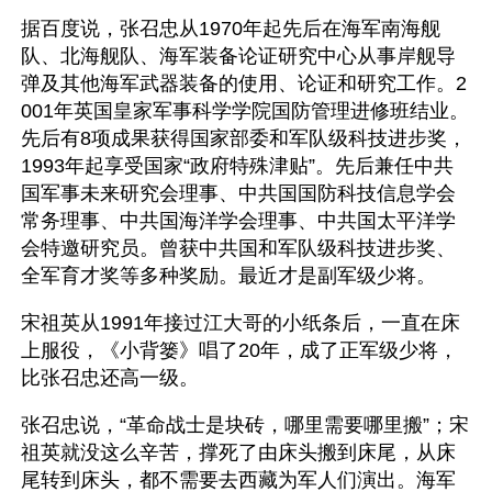
据百度说，张召忠从1970年起先后在海军南海舰
队、北海舰队、海军装备论证研究中心从事岸舰导
弹及其他海军武器装备的使用、论证和研究工作。2
001年英国皇家军事科学学院国防管理进修班结业。
先后有8项成果获得国家部委和军队级科技进步奖，
1993年起享受国家“政府特殊津贴”。先后兼任中共
国军事未来研究会理事、中共国国防科技信息学会
常务理事、中共国海洋学会理事、中共国太平洋学
会特邀研究员。曾获中共国和军队级科技进步奖、
全军育才奖等多种奖励。最近才是副军级少将。
宋祖英从1991年接过江大哥的小纸条后，一直在床
上服役，《小背篓》唱了20年，成了正军级少将，
比张召忠还高一级。
张召忠说，“革命战士是块砖，哪里需要哪里搬”；宋
祖英就没这么辛苦，撑死了由床头搬到床尾，从床
尾转到床头，都不需要去西藏为军人们演出。海军