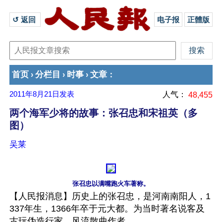
↺ 返回 
电子报
正體版
首页
分栏目
时事
文章
›
›
›
：
2011年8月21日
发表
人气：
48,455
两个海军少将的故事：张召忠和宋祖英（多
图）
吴莱
张召忠以满嘴跑火车著称。
【人民报消息】历史上的张召忠，是河南南阳人，1
337年生，1366年卒于元大都。为当时著名说客及
古玩伪造行家、风流散曲作者。