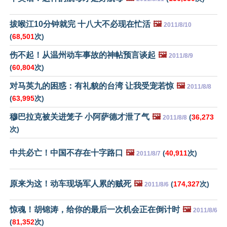
拔喉江10分钟就完 十八大不必现在忙活
🖼️
2011/8/10
(
68,501
次)
伤不起！从温州动车事故的神帖预言谈起
🖼️
2011/8/9
(
60,804
次)
对马英九的困惑：有礼貌的台湾 让我受宠若惊
🖼️
2011/8/8
(
63,995
次)
穆巴拉克被关进笼子 小阿萨德才泄了气
🖼️
(
36,273
2011/8/8
次)
中共必亡！中国不存在十字路口
🖼️
(
40,911
次)
2011/8/7
原来为这！动车现场军人累的贼死
🖼️
(
174,327
次)
2011/8/6
惊魂！胡锦涛，给你的最后一次机会正在倒计时
🖼️
2011/8/6
(
81,352
次)