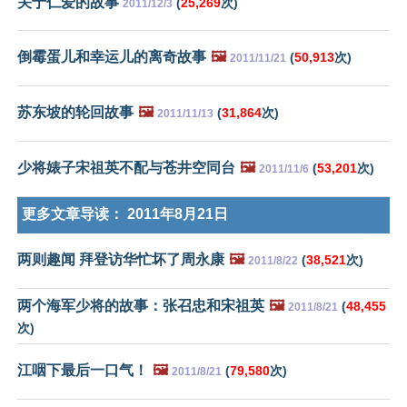
关于仁爱的故事
(
25,269
次)
2011/12/3
倒霉蛋儿和幸运儿的离奇故事
🖼️
(
50,913
次)
2011/11/21
苏东坡的轮回故事
🖼️
(
31,864
次)
2011/11/13
少将婊子宋祖英不配与苍井空同台
🖼️
(
53,201
次)
2011/11/6
更多文章导读：
2011年8月21日
两则趣闻 拜登访华忙坏了周永康
🖼️
(
38,521
次)
2011/8/22
两个海军少将的故事：张召忠和宋祖英
🖼️
(
48,455
2011/8/21
次)
江咽下最后一口气！
🖼️
(
79,580
次)
2011/8/21