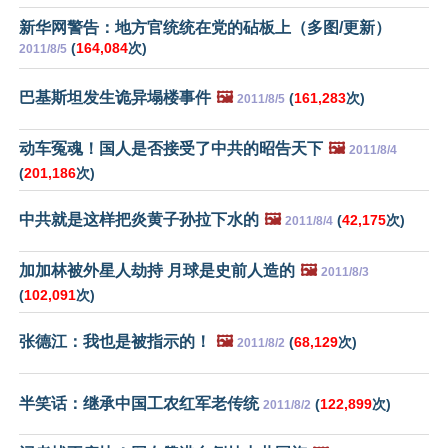
新华网警告：地方官统统在党的砧板上（多图/更新）
(
164,084
次)
2011/8/5
巴基斯坦发生诡异塌楼事件
🖼️
(
161,283
次)
2011/8/5
动车冤魂！国人是否接受了中共的昭告天下
🖼️
2011/8/4
(
201,186
次)
中共就是这样把炎黄子孙拉下水的
🖼️
(
42,175
次)
2011/8/4
加加林被外星人劫持 月球是史前人造的
🖼️
2011/8/3
(
102,091
次)
张德江：我也是被指示的！
🖼️
(
68,129
次)
2011/8/2
半笑话：继承中国工农红军老传统
(
122,899
次)
2011/8/2