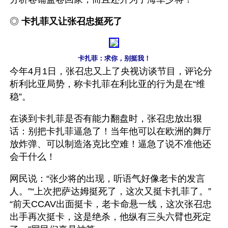
◎ 
卡扎菲又让张召忠挺死了
卡扎菲：求你，别挺我！
今年4月1日，张召忠又上了央视访谈节目，评论分
析利比亚局势，称卡扎菲在利比亚的行为是在“维
稳”。
在谈到卡扎菲是否有能力翻盘时，张召忠放出狠
话：别把卡扎菲逼急了！当年他可以在欧洲的舞厅
放炸弹、可以制造洛克比空难！逼急了说不准他还
会干什么！
网民说：“张少将的出现，听语气好像老卡的发言
人。”“上次把萨达姆挺死了，这次又挺卡扎菲了。”
“前天CCAV出面挺卡，老卡命悬一线，这次张召忠
出手再次挺卡，这是绝杀，他纵有三头六臂也死定