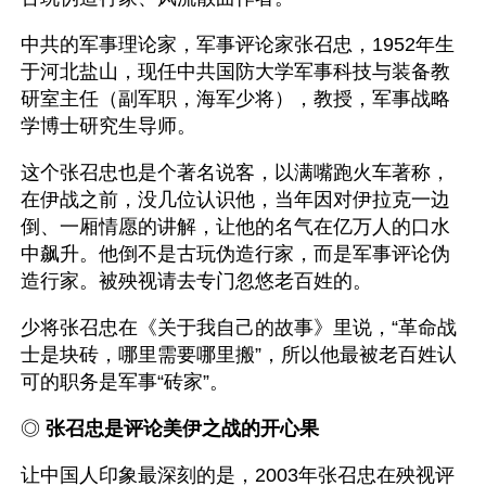
中共的军事理论家，军事评论家张召忠，1952年生
于河北盐山，现任中共国防大学军事科技与装备教
研室主任（副军职，海军少将），教授，军事战略
学博士研究生导师。
这个张召忠也是个著名说客，以满嘴跑火车著称，
在伊战之前，没几位认识他，当年因对伊拉克一边
倒、一厢情愿的讲解，让他的名气在亿万人的口水
中飙升。他倒不是古玩伪造行家，而是军事评论伪
造行家。被殃视请去专门忽悠老百姓的。
少将张召忠在《关于我自己的故事》里说，“革命战
士是块砖，哪里需要哪里搬”，所以他最被老百姓认
可的职务是军事“砖家”。
◎ 
张召忠是评论美伊之战的开心果
让中国人印象最深刻的是，2003年张召忠在殃视评