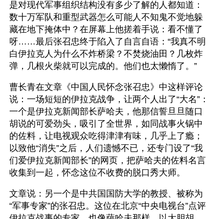
是对现代军事组织结构没有多少了解的人都知道：
数十万军队和重型武器怎么可能人不知鬼不觉地躲
藏在地下掩体中？在屏幕上他搓着手说：看不懂了
呀……最后张召忠终于陷入了自言自语：“我真不明
白伊拉克人为什么不炸桥梁？不焚烧油田？几枚炸
弹，几根火柴就可以完成的。他们也太懒惰了。” 
曹长青在文章《中国人民怀念张召忠》中这样评论
说：一场短短的伊拉克战争，让两个人出了“大名”：
一个是伊拉克新闻部长萨哈夫，他那信誓旦旦随口
胡说的可爱劲头，吸引了全世界，如同战事火锅中
的佐料，让电视观众吃得津津有味，几乎上了瘾；
以致他“消失”之后，人们遗憾不已，还专门设了“我
们爱伊拉克新闻部长”的网页，把萨哈夫的佐料名言
收集到一起，怀念这位不收费的脱口秀大师。
文章说：另一个是中共国国防大学的教授、被称为
“军事专家”的张召忠。这位在北京“中央电视台”点评
伊拉克战事的专家，也像萨哈夫那样，以大胆胡