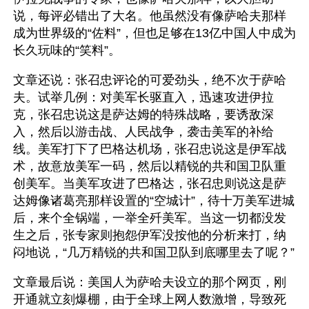
说，每评必错出了大名。他虽然没有像萨哈夫那样
成为世界级的“佐料”，但也足够在13亿中国人中成为
长久玩味的“笑料”。
文章还说：张召忠评论的可爱劲头，绝不次于萨哈
夫。试举几例：对美军长驱直入，迅速攻进伊拉
克，张召忠说这是萨达姆的特殊战略，要诱敌深
入，然后以游击战、人民战争，袭击美军的补给
线。美军打下了巴格达机场，张召忠说这是伊军战
术，故意放美军一码，然后以精锐的共和国卫队重
创美军。当美军攻进了巴格达，张召忠则说这是萨
达姆像诸葛亮那样设置的“空城计”，待十万美军进城
后，来个全锅端，一举全歼美军。当这一切都没发
生之后，张专家则抱怨伊军没按他的分析来打，纳
闷地说，“几万精锐的共和国卫队到底哪里去了呢？”
文章最后说：美国人为萨哈夫设立的那个网页，刚
开通就立刻爆棚，由于全球上网人数激增，导致死