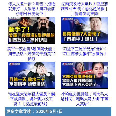
停火只差一步？川普：拒绝
湖南突发特大爆炸！巨型蘑
就开打｜太敏感！川习会前
菇云冲天 伤亡恐远超通报｜
伊朗外长突访中｜
川普逼伊朗投降
美军一夜击沉6艘伊朗快艇！
“习近平三胞胎兄弟”出炉？
川普放话：若伊朗干预美军
“习主席带头躺平”照疯传！
护航
谁在逼大陆年轻人谋反？躺
小粉红力挺拆姐，骂大马人
平成间谍，境外势力发工
是村民，嘲讽大马人讲“下等
资？【 热点最前线】
人英语”！
更多文章导读：
2026年5月7日