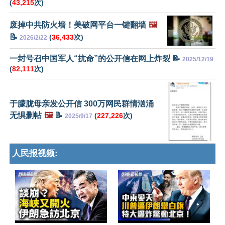
(
43,215
次)
废掉中共防火墙！美破网平台一键翻墙
🖼️
📝
(
36,433
次)
2026/2/22
一封号召中国军人“抗命”的公开信在网上炸裂 📝
2025/12/19
(
82,111
次)
于朦胧母亲发公开信 300万网民群情汹涌
无惧删帖
🖼️
📝
(
227,226
次)
2025/9/17
人民报视频: