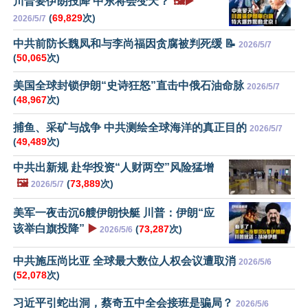
川普要伊朗投降 中东将会变天？
🖼️▶️
(
69,829
次)
2026/5/7
中共前防长魏凤和与李尚福因贪腐被判死缓 📝
2026/5/7
(
50,065
次)
美国全球封锁伊朗“史诗狂怒”直击中俄石油命脉
2026/5/7
(
48,967
次)
捕鱼、采矿与战争 中共测绘全球海洋的真正目的
2026/5/7
(
49,489
次)
中共出新规 赴华投资“人财两空”风险猛增
🖼️
(
73,889
次)
2026/5/7
美军一夜击沉6艘伊朗快艇 川普：伊朗“应
该举白旗投降”
▶️
(
73,287
次)
2026/5/6
中共施压尚比亚 全球最大数位人权会议遭取消
2026/5/6
(
52,078
次)
习近平引蛇出洞，蔡奇五中全会接班是骗局？
2026/5/6