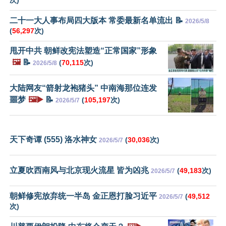
次)
二十一大人事布局四大版本 常委最新名单流出 📝
2026/5/8
(
56,297
次)
甩开中共 朝鲜改宪法塑造“正常国家”形象
🖼️
📝
(
70,115
次)
2026/5/8
大陆网友“箭射龙袍猪头” 中南海那位连发
噩梦
🖼️▶️
📝
(
105,197
次)
2026/5/7
天下奇谭 (555) 洛水神女
(
30,036
次)
2026/5/7
立夏吹西南风与北京现火流星 皆为凶兆
(
49,183
次)
2026/5/7
朝鲜修宪放弃统一半岛 金正恩打脸习近平
(
49,512
2026/5/7
次)