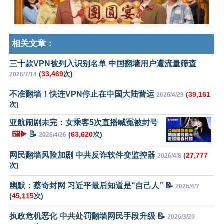
相关文章：
三十款VPN被列入识别名单 中国翻墙用户遭流量筛查
(
33,469
次)
2026/7/14
不准翻墙！快连VPN停止在中国大陆营运
(
39,161
2026/4/29
次)
亚航闹剧未完：女乘客5次直播喊冤被封号
🖼️▶️
📝
(
63,620
次)
2026/4/26
网民翻墙风险加剧 中共反诈软件变监控器
(
27,777
2026/4/8
次)
幽默：蔡奇封网 习近平最后知道是“自己人” 📝
2026/4/7
(
45,115
次)
执政危机恶化 中共处罚翻墙网民手段升级 📝
2026/3/20