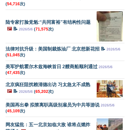
(
54,716
次)
陆专家打脸党魁:“共同富裕”有结构性问题
🖼️
📝
(
71,575
次)
2026/5/6
法律对抗升级：美国制裁炼油厂 北京想新花招 📝
2026/5/6
(
51,045
次)
美军护航霍尔木兹海峡首日 2艘商船顺利通过
2026/5/6
(
47,435
次)
北京疯狂阻扰赖清德出访 习太急太不成熟
🖼️
📝
(
65,202
次)
2026/5/6
美国再出拳 拟禁离职高级别雇员为中共等游说
2026/5/6
(
45,109
次)
网友猛批：五一北京如临大敌 谁将点燃炸