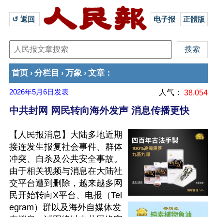
↺ 返回 
电子报
正體版
首页
分栏目
万象
文章
›
›
›
：
2026年5月6日
发表
人气：
38,054
中共封网 网民转向海外发声 消息传播更快
【人民报消息】大陆多地近期
接连发生报复社会事件、群体
冲突、自杀及公共安全事故。
由于相关视频与消息在大陆社
交平台遭到删除，越来越多网
民开始转向X平台、电报（Tel
egram）群以及海外自媒体发