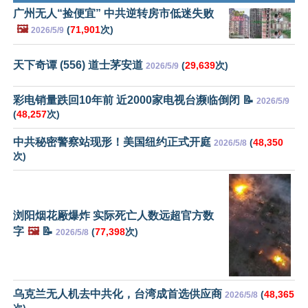
广州无人“捡便宜” 中共逆转房市低迷失败
🖼️
(
71,901
次)
2026/5/9
天下奇谭 (556) 道士茅安道
(
29,639
次)
2026/5/9
彩电销量跌回10年前 近2000家电视台濒临倒闭 📝
2026/5/9
(
48,257
次)
中共秘密警察站现形！美国纽约正式开庭
(
48,350
2026/5/8
次)
浏阳烟花厰爆炸 实际死亡人数远超官方数
字
🖼️
📝
(
77,398
次)
2026/5/8
乌克兰无人机去中共化，台湾成首选供应商
(
48,365
2026/5/8