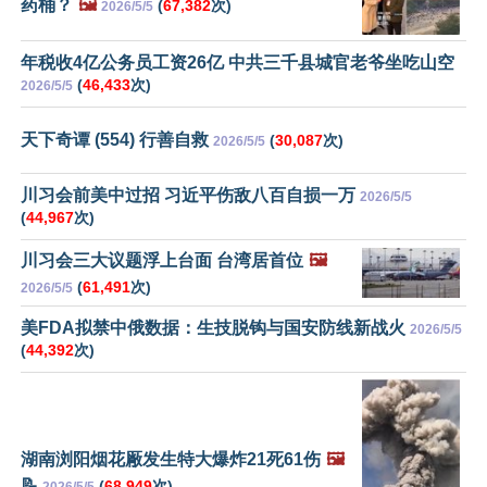
药桶？
🖼️
(
67,382
次)
2026/5/5
年税收4亿公务员工资26亿 中共三千县城官老爷坐吃山空
(
46,433
次)
2026/5/5
天下奇谭 (554) 行善自救
(
30,087
次)
2026/5/5
川习会前美中过招 习近平伤敌八百自损一万
2026/5/5
(
44,967
次)
川习会三大议题浮上台面 台湾居首位
🖼️
(
61,491
次)
2026/5/5
美FDA拟禁中俄数据：生技脱钩与国安防线新战火
2026/5/5
(
44,392
次)
湖南浏阳烟花厰发生特大爆炸21死61伤
🖼️
📝
(
68,949
次)