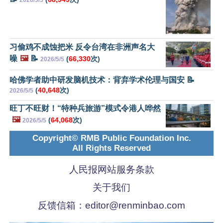
2026/5/5
习偷鸡不成蚀把米 反令台湾在非洲声名大
噪
🖼️
📝
(
66,330
次)
2026/5/5
哈佛学者助中研发脑机技术：背弃学术伦理与国安 📝
(
40,648
次)
2026/5/5
旺丁不旺财！“特种兵旅游”模式令港人哗然
🖼️
(
64,068
次)
2026/5/5
Copyright© RMB Public Foundation Inc.
All Rights Reserved
人民报网站服务条款
关于我们
反馈信箱：
editor@renminbao.com