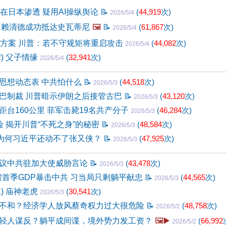
体在日本渗透 疑用AI操纵舆论
📝
(
44,919
次)
2026/5/4
 赖清德成功抵达史瓦蒂尼
🖼️
📝
(
61,867
次)
2026/5/4
新方案 川普：若不守规矩将重启攻击
(
44,082
次)
2026/5/4
2) 父子情缘
(
32,941
次)
2026/5/4
思想动态表 中共怕什么
📝
(
44,518
次)
2026/5/3
巴制裁 川普暗示伊朗之后接管古巴
📝
(
43,120
次)
2026/5/3
距台160公里 菲军击毙19名共产分子
(
46,284
次)
2026/5/3
险 揭开川普“不死之身”的秘密
📝
(
48,584
次)
2026/5/3
，为何习近平还动不了张又侠？
📝
(
47,925
次)
2026/5/3
议中共驻加大使威胁言论
📝
(
43,478
次)
2026/5/3
台湾首季GDP暴击中共 习当局只剩躺平献忠
📝
(
44,565
次)
2026/5/3
1) 庙神老虎
(
30,541
次)
2026/5/3
不和？经济学人放风蔡奇权力过大很危险
📝
(
48,758
次)
2026/5/2
轻人谋反？躺平成间谍，境外势力发工资？
🖼️▶️
(
66,992
2026/5/2