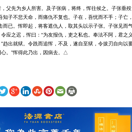
者，父先为乡人所害。及子张病，将终，恽往候之。子张垂殁
“吾知子不悲天命，而痛仇不复也。子在，吾忧而不手；子亡
目击而已。恽即起，将客遮仇人，取其头以示子张。子张见而
。令应之迟，恽曰：“为友报仇，吏之私也。奉法不阿，君之
。”趋出就狱。令跣而追恽，不及，遂自至狱，令拔刃自向以要
明心。”恽得此乃出，因病去。△
ww.renminbao.com/rmb/articles/2026/5/2/95071.html