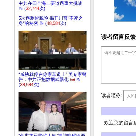
中共在四个海上要道遇重大挑战
📝 (
32,744
次)
5次遇刺皆脱险 揭开川普“不死之
身”的秘密 📝 (
48,584
次)
读者留言反馈
“威胁就停在你家车道上” 美专家警
告：中共正把数据武器化
🖼️
📝
(
39,594
次)
读者暱称:
欢迎您的留言
“创世主已降临人间”神韵唤醒巴西