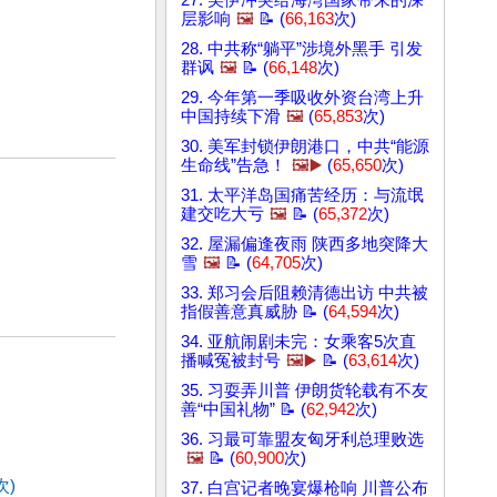
27. 美伊冲突给海湾国家带来的深
层影响
🖼️
📝 (
66,163
次)
28. 中共称“躺平”涉境外黑手 引发
群讽
🖼️
📝 (
66,148
次)
29. 今年第一季吸收外资台湾上升
中国持续下滑
🖼️
(
65,853
次)
30. 美军封锁伊朗港口，中共“能源
生命线”告急！
🖼️▶️
(
65,650
次)
31. 太平洋岛国痛苦经历：与流氓
建交吃大亏
🖼️
📝 (
65,372
次)
32. 屋漏偏逢夜雨 陕西多地突降大
雪
🖼️
📝 (
64,705
次)
33. 郑习会后阻赖清德出访 中共被
指假善意真威胁 📝 (
64,594
次)
34. 亚航闹剧未完：女乘客5次直
播喊冤被封号
🖼️▶️
📝 (
63,614
次)
35. 习耍弄川普 伊朗货轮载有不友
善“中国礼物” 📝 (
62,942
次)
36. 习最可靠盟友匈牙利总理败选
🖼️
📝 (
60,900
次)
次)
37. 白宫记者晚宴爆枪响 川普公布