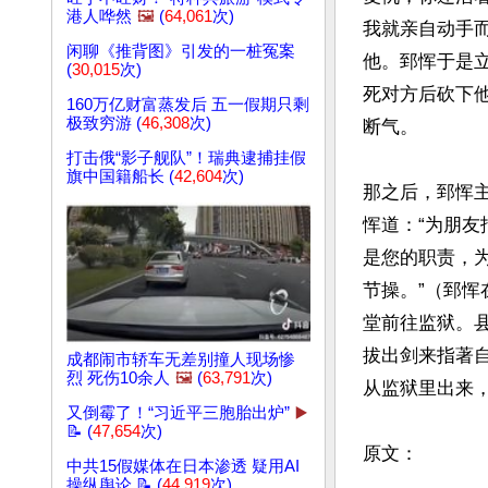
港人哗然
🖼️
(
64,061
次)
我就亲自动手
闲聊《推背图》引发的一桩冤案
他。郅恽于是
(
30,015
次)
死对方后砍下
160万亿财富蒸发后 五一假期只剩
极致穷游 (
46,308
次)
断气。

打击俄“影子舰队”！瑞典逮捕挂假
旗中国籍船长 (
42,604
次)
那之后，郅恽
恽道：“为朋
是您的职责，
节操。”（郅
堂前往监狱。
拔出剑来指著
成都闹市轿车无差别撞人现场惨
烈 死伤10余人
🖼️
(
63,791
次)
从监狱里出来，
又倒霉了！“习近平三胞胎出炉”
▶️
📝 (
47,654
次)
原文：

中共15假媒体在日本渗透 疑用AI
操纵舆论 📝 (
44,919
次)