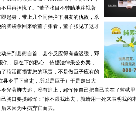
而不用再担忧了。”董子张目不转睛地注视著
立即起身，带上几个同伴拦下朋友的仇敌，杀
他的脑袋拿回来给董子张看，董子张见了这才
主动来到县衙自首，县令反应得有些迟缓，郅
友报仇，是在下的私心，依据法律秉公办案，
为了苟活而损害您的职责，不是做臣子应有的
恽在县令手下当吏，所以是臣子）于是走出大
县令光著脚去追，没有追上，郅恽便自己把自己关在了监狱里
自己胸口要挟郅恽：“你不跟我出去，就请用一死来表明我的本
后来因为生病弃官而去。
