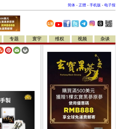
简体
-
正體
-
手机版
-
电子报
专题
寰宇
维权
视频
杂谈