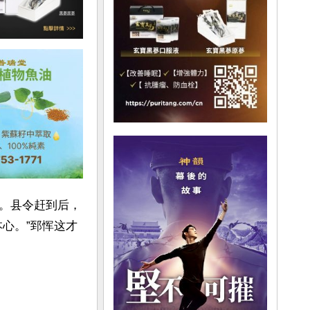
。县令赶到后，
心。”郅恽这才