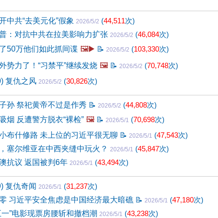
开中共“去美元化”假象
(
44,511
次)
2026/5/2
普：对抗中共在拉美影响力扩张
(
46,084
次)
2026/5/2
了50万他们如此抓间谍
🖼️▶️
📝
(
103,330
次)
2026/5/2
外势力了！“习禁平”继续发烧
🖼️
📝
(
70,748
次)
2026/5/2
0) 复仇之风
(
30,826
次)
2026/5/2
子孙 祭祀黄帝不过是作秀
📝
(
44,808
次)
2026/5/2
吸烟 反遭警方脱衣“裸检”
🖼️
📝
(
70,698
次)
2026/5/1
小布什修路 未上位的习近平很无聊
📝
(
47,543
次)
2026/5/1
，塞尔维亚在中西夹缝中玩火？
(
45,847
次)
2026/5/1
澳抗议 返国被判6年
(
43,494
次)
2026/5/1
9) 复仇奇闻
(
31,237
次)
2026/5/1
零 习近平安全焦虑是中国经济最大暗礁
📝
(
47,180
次)
2026/5/1
五一”电影现票房腰斩和撤档潮
(
43,238
次)
2026/5/1