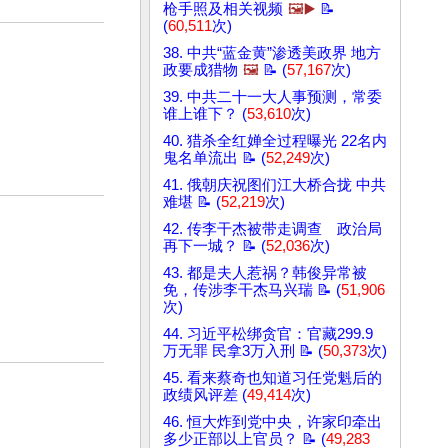
枪手照及相关视频
🖼️▶️
📝
(
60,511
次)
38. 中共“蓝金黄”渗透美政界 地方
政要成猎物
🖼️
📝 (
57,167
次)
39. 中共二十一大人事预测，常委
谁上谁下？ (
53,610
次)
40. 猎杀全红婵全过程曝光 22名内
鬼名单流出 📝 (
52,249
次)
41. 俄朝庆祝图们江大桥合拢 中共
难堪 📝 (
52,219
次)
42. 传李干杰被带走调查 政治局
再下一城？ 📝 (
52,036
次)
43. 都是夫人惹祸？韩俊异常被
免，传涉李干杰马兴瑞 📝 (
51,906
次)
44. 习近平松绑贪官：官藏299.9
万无罪 民拿3万入刑 📝 (
50,373
次)
45. 看来蔡奇也知道习任党魁后的
政绩风评差 (
49,414
次)
46. 恒大炸到党中央，许家印牵出
多少正部以上官员？ 📝 (
49,283