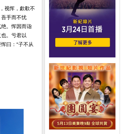
，视恽，歔欷不
，吾手而不忧
气绝。恽因而诣
义也。亏君以
恽曰：“子不从