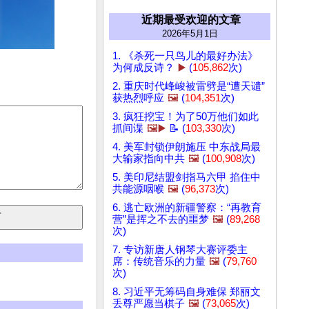
近期最受欢迎的文章
2026年5月1日
1. 《杀死一只鸟儿的最好办法》
为何成反诗？
▶️
(
105,862
次)
2. 重庆时代峰峻被雷劈是“遭天谴”
获热烈呼应
🖼️
(
104,351
次)
3. 疯狂挖宝！为了50万他们如此
抓间谍
🖼️▶️
📝 (
103,330
次)
4. 美军封锁伊朗施压 中东战局最
大输家指向中共
🖼️
(
100,908
次)
5. 美印尼结盟剑指马六甲 掐住中
共能源咽喉
🖼️
(
96,373
次)
6. 逃亡欧洲的新疆警察：“再教育
营”是挥之不去的噩梦
🖼️
(
89,268
次)
7. 专访新唐人钢琴大赛评委主
席：传统音乐的力量
🖼️
(
79,760
次)
8. 习近平无筹码自身难保 郑丽文
丢尊严愿当棋子
🖼️
(
73,065
次)