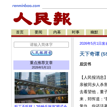
首页
要闻
内幕
时事
幽默
2026年5月1日
发
天下奇谭 (5
重点推荐文章
后汉书
2026年5月1日
【人民报消息
亲被同乡人杀
去看望他，董
来，郅恽道：
复仇，你还活
旺丁不旺财！“特种兵旅游”模式令