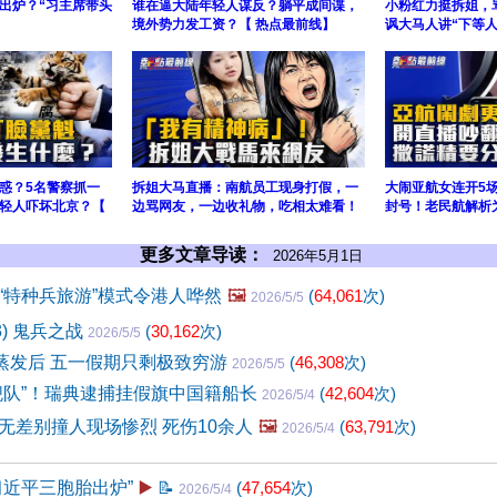
”出炉？“习主席带头
谁在逼大陆年轻人谋反？躺平成间谍，
小粉红力挺拆姐，
境外势力发工资？【 热点最前线】
讽大马人讲“下等人
惑？5名警察抓一
拆姐大马直播：南航员工现身打假，一
大闹亚航女连开5
轻人吓坏北京？【
边骂网友，一边收礼物，吃相太难看！
封号！老民航解析
更多文章导读：
2026年5月1日
“特种兵旅游”模式令港人哗然
🖼️
(
64,061
次)
2026/5/5
3) 鬼兵之战
(
30,162
次)
2026/5/5
富蒸发后 五一假期只剩极致穷游
(
46,308
次)
2026/5/5
舰队”！瑞典逮捕挂假旗中国籍船长
(
42,604
次)
2026/5/4
无差别撞人现场惨烈 死伤10余人
🖼️
(
63,791
次)
2026/5/4
习近平三胞胎出炉”
▶️
📝
(
47,654
次)
2026/5/4