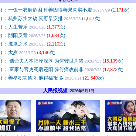
23) ：一饭一衣解危困 种善因得善果真实不虚
(
1,171
次)
2026/7/29
22) ：杭州苏州大劫 冥府早安排
(
1,617
次)
2026/7/28
1) ：人生苦乐
(
1,377
次)
2026/7/26
0) ：阴阳反背
(
1,634
次)
2026/7/26
9) ：魇蛊之术
(
2,110
次)
2026/7/25
8) ：太岁
(
3,196
次)
2026/7/23
17) ： 诰命夫人本福泽深厚 为何转世为猪
(
15,109
次)
2026/7/23
16) ： 富豪与官吏死后还阳 缘何痛改前非
(
17,372
次)
2026/7/22
15) ：善举积功德 利他得福报
📝
(
21,540
次)
2026/7/21
人民报视频
2026年5月1日