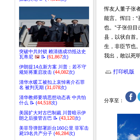
恽友人董子张
能言。恽曰：
也。”子张但
县，以状自首
生，非臣节也
突破中共封锁 赖清德成功抵达史
我出，敢以死
瓦蒂尼
🖼️
📝 (
61,867
次)
文章网址: http://w
伊朗提14点新方案 川普：若不守
打印机版
规矩将重启攻击 (
44,082
次)
清华水暖工被扣上哀悼蒋介石罪
名 被判无期 (
31,078
次)
清华教师要填思想动态表 中共怕
分享至：
什么 📝 (
44,518
次)
美国扩大对古巴制裁 川普暗示伊
朗之后接管古巴 📝 (
43,120
次)
美菲导弹部署距台160公里 菲军击
毙19名共产分子 (
46,284
次)