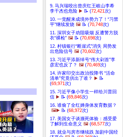
9. 马兴瑞咬出曾庆红王岐山李希
李干杰也危险
▶️
📝 (
72,421
次)
10. 一觉醒来成境外势力了！“习禁
平”继续发烧
🖼️
📝 (
70,748
次)
11. 深圳女子劝阻吸烟 反遭警方脱
衣“裸检”
🖼️
📝 (
70,698
次)
12. 村镇银行“断崖式”消失 局势发
出危险信号
🖼️
(
70,602
次)
13. 习近平添新绰号“伟大剁首”李
彦宏也反了？
🖼️
(
70,469
次)
14. 许家印交出政治投降书 “活命
清单”究竟供出了谁？
▶️
📝
(
69,971
次)
15. 习近平像小学生一样给川普回
信
▶️
📝 (
69,846
次)
16. 谁偷了全红婵身体发育数据？
🖼️▶️
📝 (
68,972
次)
17. 美国女子谈濒死体验：感受爱
了解到生命意义
🖼️
(
68,577
次)
18. 就业与房市继续跌 加剧中国经