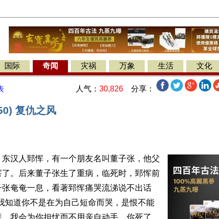
国际
奇闻
灾祸
万象
生活
文化
人气：
30,826
分享：
表
50) 复仇之风
】东汉人郅恽，有一个朋友名叫董子张，他父
害了。后来董子张生了重病，临死时，郅恽前
子张奄奄一息，看著郅恽痛哭流涕说不出话
“我知道你不是在为自己短命而哭，是恨不能
著，我会为你担忧而不用亲自动手，你死了，