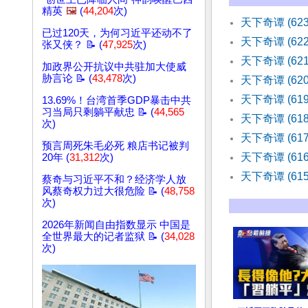
精英
🖼️
(
44,204
次)
天下奇谭 (6
已过120天，为何习近平还动不了
天下奇谭 (6
张又侠？ 📝 (
47,925
次)
天下奇谭 (62
加政界公开抗议中共驻加大使威
胁言论 📝 (
43,478
次)
天下奇谭 (62
天下奇谭 (61
13.69%！台湾首季GDP暴击中共
习当局只剩躺平献忠 📝 (
44,565
天下奇谭 (61
次)
天下奇谭 (6
预言周死朱毛必死 粮店书记被判
天下奇谭 (6
20年 (
31,312
次)
天下奇谭 (6
蔡奇与习近平不和？经济学人放
风蔡奇权力过大很危险 📝 (
48,758
次)
2026年新闻自由指数显示 中国是
全世界最大的记者监狱 📝 (
34,028
次)