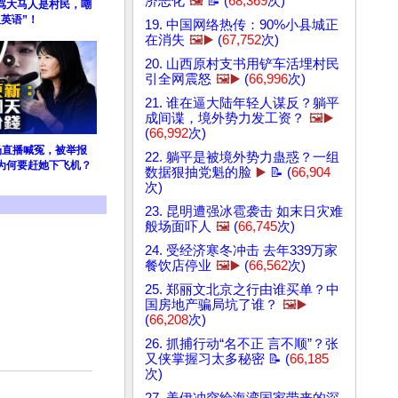
济恶化
🖼️
📝 (
68,369
次)
骂大马人是村民，嘲
英语”！
19. 中国网络热传：90%小县城正
在消失
🖼️▶️
(
67,752
次)
20. 山西原村支书用铲车活埋村民
引全网震怒
🖼️▶️
(
66,996
次)
21. 谁在逼大陆年轻人谋反？躺平
成间谍，境外势力发工资？
🖼️▶️
(
66,992
次)
场直播喊冤，被举报
22. 躺平是被境外势力蛊惑？一组
为何要赶她下飞机？
数据狠抽党魁的脸
▶️
📝 (
66,904
次)
23. 昆明遭强冰雹袭击 如末日灾难
般场面吓人
🖼️
(
66,745
次)
24. 受经济寒冬冲击 去年339万家
餐饮店停业
🖼️▶️
(
66,562
次)
25. 郑丽文北京之行由谁买单？中
国房地产骗局坑了谁？
🖼️▶️
(
66,208
次)
26. 抓捕行动“名不正 言不顺”？张
又侠掌握习太多秘密 📝 (
66,185
次)