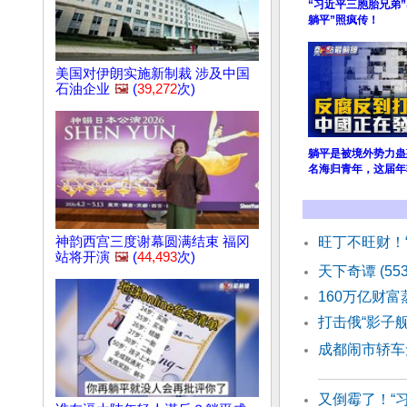
“习近平三胞胎兄弟
躺平”照疯传！
美国对伊朗实施新制裁 涉及中国
石油企业
🖼️
(
39,272
次)
躺平是被境外势力蛊
名海归青年，这届年
神韵西宫三度谢幕圆满结束 福冈
旺丁不旺财！
站将开演
🖼️
(
44,493
次)
天下奇谭 (55
160万亿财
打击俄“影子
成都闹市轿车
又倒霉了！“