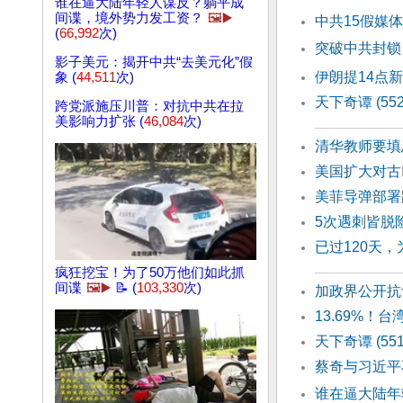
谁在逼大陆年轻人谋反？躺平成
间谍，境外势力发工资？
🖼️▶️
中共15假媒
(
66,992
次)
突破中共封锁
影子美元：揭开中共“去美元化”假
伊朗提14点
象 (
44,511
次)
天下奇谭 (55
跨党派施压川普：对抗中共在拉
美影响力扩张 (
46,084
次)
清华教师要填
美国扩大对古
美菲导弹部署
5次遇刺皆脱
已过120天
疯狂挖宝！为了50万他们如此抓
间谍
🖼️▶️
📝 (
103,330
次)
加政界公开抗
13.69%！
天下奇谭 (55
蔡奇与习近平
谁在逼大陆年