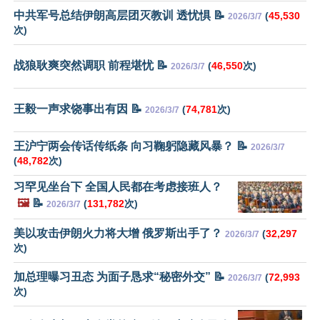
中共军号总结伊朗高层团灭教训 透忧惧 📝
(
45,530
2026/3/7
次)
战狼耿爽突然调职 前程堪忧 📝
(
46,550
次)
2026/3/7
王毅一声求饶事出有因 📝
(
74,781
次)
2026/3/7
王沪宁两会传话传纸条 向习鞠躬隐藏风暴？ 📝
2026/3/7
(
48,782
次)
习罕见坐台下 全国人民都在考虑接班人？
🖼️
📝
(
131,782
次)
2026/3/7
美以攻击伊朗火力将大增 俄罗斯出手了？
(
32,297
2026/3/7
次)
加总理曝习丑态 为面子恳求“秘密外交” 📝
(
72,993
2026/3/7
次)