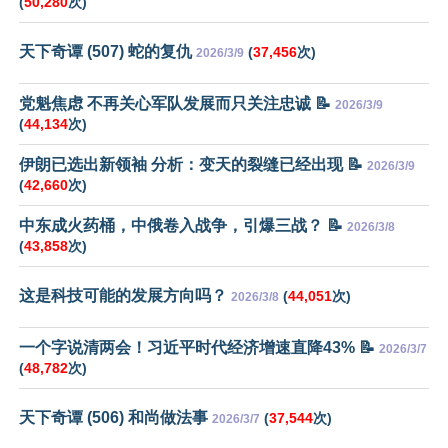
(
50,280
次)
天下奇谭 (507) 蛇的复仇
(
37,456
次)
2026/3/9
党魁焦虑 不再关心军队发展而只关注忠诚 📝
2026/3/9
(
44,134
次)
伊朗已选出新领袖 分析：变天的裂缝已经出现 📝
2026/3/9
(
42,660
次)
中东成火药桶，中俄卷入战争，引爆三战？ 📝
2026/3/8
(
43,858
次)
这是科技可能的发展方向吗？
(
44,051
次)
2026/3/8
一个字说清两会！习近平时代经济增速直降43% 📝
2026/3/7
(
48,782
次)
天下奇谭 (506) 和尚做法事
(
37,544
次)
2026/3/7