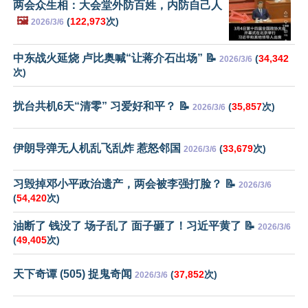
两会众生相：大会堂外防百姓，内防自己人
🖼️
(
122,973
次)
2026/3/6
中东战火延烧 卢比奥喊“让蒋介石出场” 📝
(
34,342
2026/3/6
次)
扰台共机6天“清零” 习爱好和平？ 📝
(
35,857
次)
2026/3/6
伊朗导弹无人机乱飞乱炸 惹怒邻国
(
33,679
次)
2026/3/6
习毁掉邓小平政治遗产，两会被李强打脸？ 📝
2026/3/6
(
54,420
次)
油断了 钱没了 场子乱了 面子砸了！习近平黄了 📝
2026/3/6
(
49,405
次)
天下奇谭 (505) 捉鬼奇闻
(
37,852
次)
2026/3/6