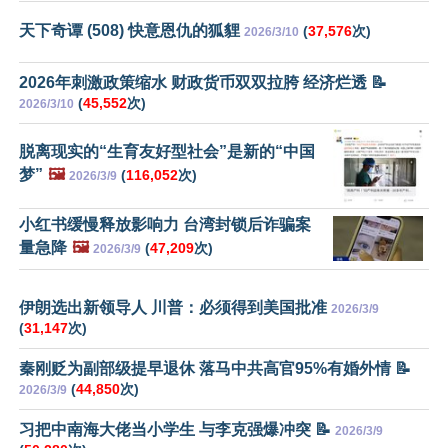
天下奇谭 (508) 快意恩仇的狐貍
(
37,576
次)
2026/3/10
2026年刺激政策缩水 财政货币双双拉胯 经济烂透 📝
(
45,552
次)
2026/3/10
脱离现实的“生育友好型社会”是新的“中国
梦”
🖼️
(
116,052
次)
2026/3/9
小红书缓慢释放影响力 台湾封锁后诈骗案
量急降
🖼️
(
47,209
次)
2026/3/9
伊朗选出新领导人 川普：必须得到美国批准
2026/3/9
(
31,147
次)
秦刚贬为副部级提早退休 落马中共高官95%有婚外情 📝
(
44,850
次)
2026/3/9
习把中南海大佬当小学生 与李克强爆冲突 📝
2026/3/9