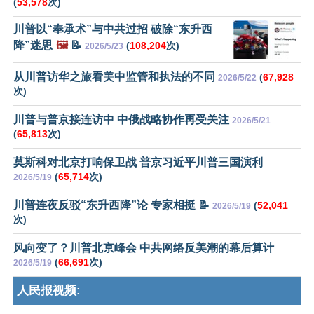
(
53,578
次)
川普以“奉承术”与中共过招 破除“东升西
降”迷思
🖼️
📝
(
108,204
次)
2026/5/23
从川普访华之旅看美中监管和执法的不同
(
67,928
2026/5/22
次)
川普与普京接连访中 中俄战略协作再受关注
2026/5/21
(
65,813
次)
莫斯科对北京打响保卫战 普京习近平川普三国演利
(
65,714
次)
2026/5/19
川普连夜反驳“东升西降”论 专家相挺 📝
(
52,041
2026/5/19
次)
风向变了？川普北京峰会 中共网络反美潮的幕后算计
(
66,691
次)
2026/5/19
人民报视频: