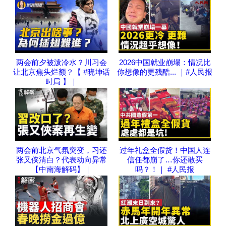
两会前夕被泼冷水？川习会
2026中国就业崩塌：情况比
让北京焦头烂额？【 #晓坤话
你想像的更残酷... ｜#人民报
时局 】｜
两会前北京气氛突变，习还
过年礼盒全假货！中国人连
张又侠清白？代表动向异常
信任都崩了…你还敢买
【中南海解码】｜
吗？！｜ #人民报