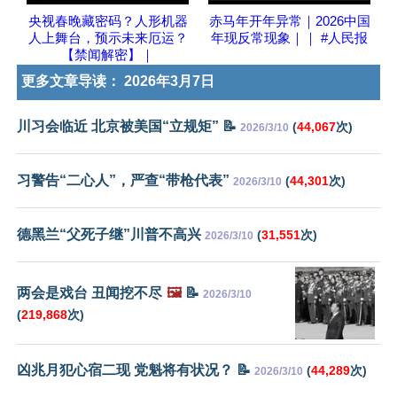
央视春晚藏密码？人形机器
赤马年开年异常｜2026中国
人上舞台，预示未来厄运？
年现反常现象｜｜ #人民报
【禁闻解密】｜
更多文章导读：
2026年3月7日
川习会临近 北京被美国“立规矩” 📝
(
44,067
次)
2026/3/10
习警告“二心人”，严查“带枪代表”
(
44,301
次)
2026/3/10
德黑兰“父死子继”川普不高兴
(
31,551
次)
2026/3/10
两会是戏台 丑闻挖不尽
🖼️
📝
2026/3/10
(
219,868
次)
凶兆月犯心宿二现 党魁将有状况？ 📝
(
44,289
次)
2026/3/10