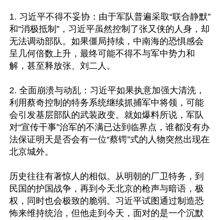
1. 习近平不得不妥协：由于军队普遍采取“联合静默”
和“消极抵制”，习近平虽然控制了张又侠的人身，却
无法调动部队。如果僵局持续，中南海的恐惧感会
呈几何倍数上升，最终可能不得不与军中势力和
解，甚至释放张、刘二人。

2. 全面崩溃与动乱：习近平如果执意加强大清洗，
利用蔡奇控制的特务系统继续抓捕军中将领，可能
会引发基层部队的武装政变。就如爆料所说，军队
对“宣传干事”治军的不满已达到临界点，谁都没有办
法保证明天是否会有一位“蔡锷”式的人物突然出现在
北京城外。

历史往往有著惊人的相似。从明朝的厂卫特务，到
民国的护国战争，再到今天北京的枪声与暗语，极
权，同时也会极致的脆弱。习近平试图通过制造恐
怖来维持统治，但他走到今天，面对的是一个沉默