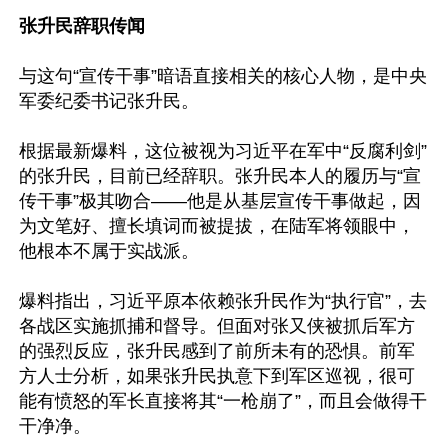
张升民辞职传闻
与这句“宣传干事”暗语直接相关的核心人物，是中央
军委纪委书记张升民。

根据最新爆料，这位被视为习近平在军中“反腐利剑”
的张升民，目前已经辞职。张升民本人的履历与“宣
传干事”极其吻合——他是从基层宣传干事做起，因
为文笔好、擅长填词而被提拔，在陆军将领眼中，
他根本不属于实战派。

爆料指出，习近平原本依赖张升民作为“执行官”，去
各战区实施抓捕和督导。但面对张又侠被抓后军方
的强烈反应，张升民感到了前所未有的恐惧。前军
方人士分析，如果张升民执意下到军区巡视，很可
能有愤怒的军长直接将其“一枪崩了”，而且会做得干
干净净。
