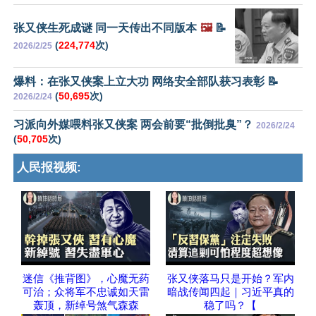
张又侠生死成谜 同一天传出不同版本
🖼️
📝
(
224,774
次)
2026/2/25
爆料：在张又侠案上立大功 网络安全部队获习表彰 📝
(
50,695
次)
2026/2/24
习派向外媒喂料张又侠案 两会前要“批倒批臭”？
2026/2/24
(
50,705
次)
人民报视频:
迷信《推背图》，心魔无药
张又侠落马只是开始？军内
可治；众将军不忠诚如天雷
暗战传闻四起｜习近平真的
轰顶，新绰号煞气森森
稳了吗？【