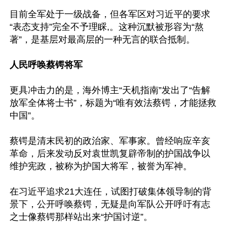
目前全军处于一级战备，但各军区对习近平的要求
“表态支持”完全不予理睬,。这种沉默被形容为“熬
著”，是基层对最高层的一种无言的联合抵制。

人民呼唤蔡锷将军
更具冲击力的是，海外博主“天机指南”发出了“告解
放军全体将士书”，标题为“唯有效法蔡锷，才能拯救
中国”。

蔡锷是清末民初的政治家、军事家。曾经响应辛亥
革命，后来发动反对袁世凯复辟帝制的护国战争以
维护宪政，被称为护国大将军，被誉为军神。

在习近平追求21大连任，试图打破集体领导制的背
景下，公开呼唤蔡锷，无疑是向军队公开呼吁有志
之士像蔡锷那样站出来“护国讨逆”。
