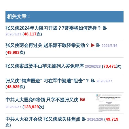
相关文章：
张又侠2024年力阻习开战？7常委将如何选择？ 📝
(
48,117
次)
2026/3/23
张又侠两会再过关 赵乐际不敢轻举妄动？
▶️
📝
2026/3/16
(
49,983
次)
张又侠案成烫手山芋未被列入罢免程序
(
73,471
次)
2026/2/28
张又侠“销声匿迹” 习在军中疑遭“阻击”？ 📝
2026/2/27
(
48,929
次)
中共人大罢免9将领 只字不提张又侠
🖼️
(
128,929
次)
2026/2/27
中共人大召开会议 张又侠成关注焦点 📝
(
49,719
2026/2/26
次)