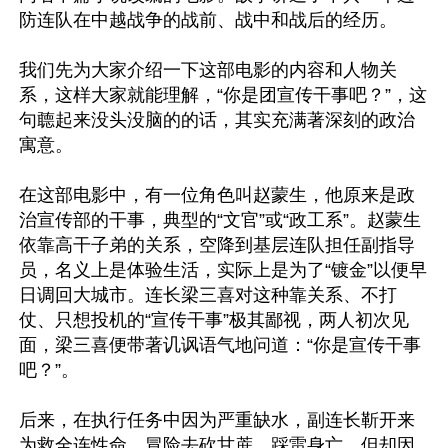
防连队在中越战争的战前、战中和战后的经历。

我们先为大家介绍一下这部电影的内容和人物关
系，这样大家就能理解，“你是团宣传干事吧？”，这
句聼起来没头没脑的的话，其实充满著深刻的政治
寓意。

在这部电影中，有一位角色叫赵蒙生，他原来是政
治宣传部的干事，典型的“文官”或“政工系”。赵蒙生
依靠高干子弟的关系，空降到基层连队担任副指导
员，名义上是体验生活，实际上是为了“镀金”以便早
日调回大城市。连长梁三喜对这种靠关系、不打
仗、只想投机的“宣传干事”极其鄙视，两人初次见
面，梁三喜便带著讥讽语气地问道：“你是宣传干事
吧？”。

后来，在执行任务中因为严重缺水，副连长靳开来
为救全连性命，冒险去砍甘蔗，踩雷身亡，但却因