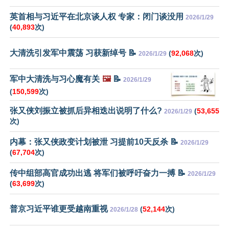
英首相与习近平在北京谈人权 专家：闭门谈没用
2026/1/29
(
40,893
次)
大清洗引发军中震荡 习获新绰号 📝
(
92,068
次)
2026/1/29
军中大清洗与习心魔有关
🖼️
📝
2026/1/29
(
150,599
次)
张又侠刘振立被抓后异相迭出说明了什么?
(
53,655
2026/1/29
次)
内幕：张又侠政变计划被泄 习提前10天反杀 📝
2026/1/29
(
67,704
次)
传中组部高官成功出逃 将军们被呼吁奋力一搏 📝
2026/1/29
(
63,699
次)
普京习近平谁更受越南重视
(
52,144
次)
2026/1/28