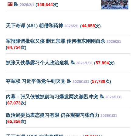
🖼️
📝
(
149,644
次)
2026/2/1
天下奇谭 (481) 胡僧和药神
(
44,858
次)
2026/2/1
军报降调批张又侠 删五宗罪 传何衞东刚刚自杀
2026/2/1
(
64,754
次)
抓张又侠暴露习个人政治危机 📝
(
57,894
次)
2026/1/31
夺军权 习近平保党斗到灭党 📝
(
57,738
次)
2026/1/31
内幕：张又侠被抓前与习爆发两次激烈冲突 📝
2026/1/31
(
67,073
次)
政治局委员表态挺习有限 仍在观望习张角力
2026/1/31
(
65,356
次)