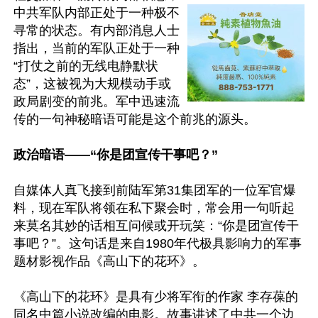
中共军队内部正处于一种极不
寻常的状态。有内部消息人士
指出，当前的军队正处于一种
“打仗之前的无线电静默状
态”，这被视为大规模动手或
政局剧变的前兆。军中迅速流
传的一句神秘暗语可能是这个前兆的源头。

政治暗语——“你是团宣传干事吧？”
自媒体人真飞接到前陆军第31集团军的一位军官爆
料，现在军队将领在私下聚会时，常会用一句听起
来莫名其妙的话相互问候或开玩笑：“你是团宣传干
事吧？”。这句话是来自1980年代极具影响力的军事
题材影视作品《高山下的花环》。

《高山下的花环》是具有少将军衔的作家 李存葆的
同名中篇小说改编的电影。故事讲述了中共一个边