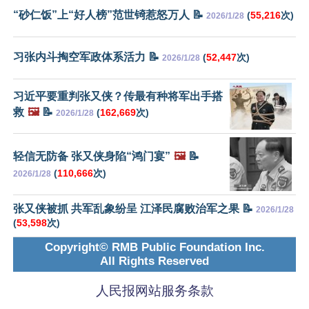
“砂仁饭”上“好人榜”范世锜惹怒万人 📝
(
55,216
次)
2026/1/28
习张内斗掏空军政体系活力 📝
(
52,447
次)
2026/1/28
习近平要重判张又侠？传最有种将军出手搭
救
🖼️
📝
(
162,669
次)
2026/1/28
轻信无防备 张又侠身陷“鸿门宴”
🖼️
📝
(
110,666
次)
2026/1/28
张又侠被抓 共军乱象纷呈 江泽民腐败治军之果 📝
2026/1/28
(
53,598
次)
Copyright© RMB Public Foundation Inc.
All Rights Reserved
人民报网站服务条款