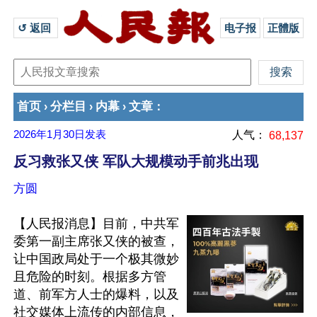
↺ 返回 
电子报
正體版
首页
分栏目
内幕
文章
›
›
›
：
2026年1月30日
发表
人气：
68,137
反习救张又侠 军队大规模动手前兆出现
方圆
【人民报消息】目前，中共军
委第一副主席张又侠的被查，
让中国政局处于一个极其微妙
且危险的时刻。根据多方管
道、前军方人士的爆料，以及
社交媒体上流传的内部信息，