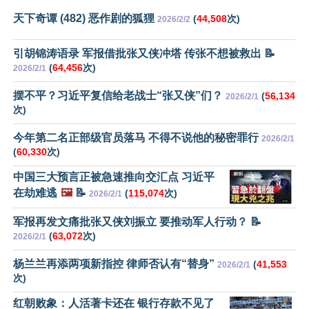
天下奇谭 (482) 恶作剧的狐狸
(
44,508
次)
2026/2/2
引胡锦涛语录 军报借批张又侠冲塔 传张不想被救出 📝
(
64,456
次)
2026/2/1
摆不平？习近平复信给老战士“张又侠”们？
(
56,134
2026/2/1
次)
今年第二名正部级官员落马 不得不说他的秘密罪行
2026/2/1
(
60,330
次)
中国三大预言正被急速推向交汇点 习近平
在劫难逃
🖼️
📝
(
115,074
次)
2026/2/1
军报再发文痛批张又侠刘振立 要推动军人行动？ 📝
(
63,072
次)
2026/2/1
杨兰兰再添两项新指控 律师否认有“替身”
(
41,553
2026/2/1
次)
红朝败象：人活著卡还在 银行存款不见了