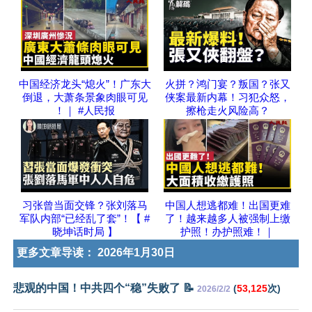
中国经济龙头“熄火”！广东大
火拼？鸿门宴？叛国？张又
倒退，大萧条景象肉眼可见
侠案最新内幕！习犯众怒，
！｜ #人民报
擦枪走火风险高？
习张曾当面交锋？张刘落马
中国人想逃都难！出国更难
军队内部“已经乱了套”！【 #
了！越来越多人被强制上缴
晓坤话时局 】
护照！办护照难！｜
更多文章导读：
2026年1月30日
悲观的中国！中共四个“稳”失败了 📝
(
53,125
次)
2026/2/2