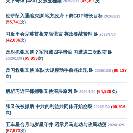
天下奇谭 (480) 女孩变狸猫
(
45,391
次)
2026/1/31
经济坠入通缩深渊 地方政府下调GDP增长目标
2026/1/31
(
55,741
次)
习近平会见英首相充满谎言 英政要敲警钟 📝
2026/1/30
(
42,836
次)
反对抓张又侠？军报藏四字暗语 习遭遇二次政变 📝
(
65,853
次)
2026/1/30
反习救张又侠 军队大规模动手前兆出现 📝
(
68,137
2026/1/30
次)
解析习近平抓捕张又侠深层原因 📝
(
64,928
次)
2026/1/30
张又侠被抓后 中共的利益共同体开始崩裂
(
55,916
2026/1/30
次)
五车星合月与岁星守井 昭示兵马走动与政局动荡
2026/1/29
(
57,973
次)