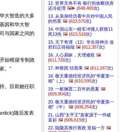
12. 世界无奇不有 银行拒收断供房
还冷处理
🖼️▶️
(
648,469
次)
华大智造的大多
13. 从亲身经历看中共对中国人民
的伤害
🖼️
(
623,570
次)
基因和华大智
14. 中国山东一校车冲撞人群致11
司与国家之间的
死13伤
🖼️
(
623,518
次)
15. 天下奇谭（12）辛生得神示 改
邪归正得福报
🖼️
(
612,357
次)
16. 人心易昧，天理难欺
🖼️
们开始根据专制政
(
611,728
次)
17. 种善因 结善果
🖼️
(
611,247
次)
。”

18. 敬天重德经世济民的“华夏第一
相”（上）
🖼️
(
610,595
次)
持。目前她任职
19. 一桩搁置二百年的悬案
🖼️
(
609,904
次)
20. 敬天重德经世济民的“华夏第一
相”（中）
🖼️
(
608,254
次)
dick)随后发表
21. 山西“太平王”发家源于一件破
蓝衫
🖼️
(
606,619
次)
22. 陆陇其推行善政 造福一方
🖼️