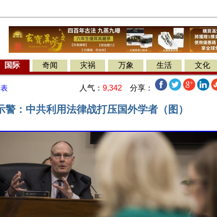
国际
奇闻
灾祸
万象
生活
文化
人气：
9,342
分享：
发表
示警：中共利用法律战打压国外学者（图）