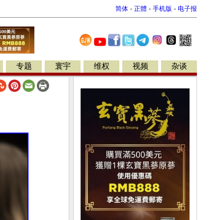
简体
-
正體
-
手机版
-
电子报
专题
寰宇
维权
视频
杂谈