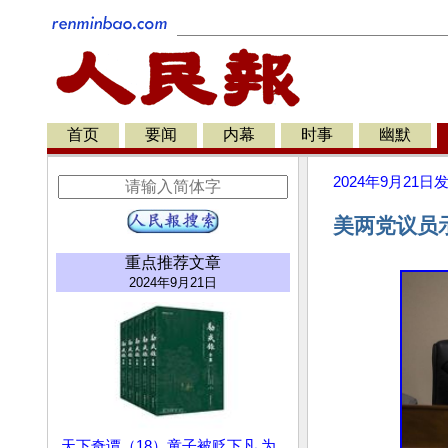
首页
要闻
内幕
时事
幽默
2024年9月21日
美两党议员
重点推荐文章
2024年9月21日
天下奇谭（18）童子被贬下凡 为