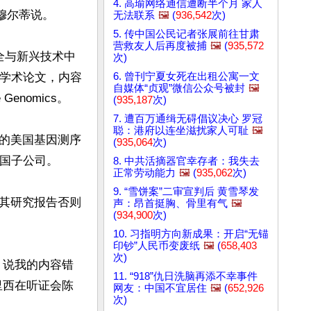
4. 高瑜网络通信遭断半个月 家人
尔蒂说。

无法联系
🖼️
(
936,542
次)
5. 传中国公民记者张展前往甘肃
营救友人后再度被捕
🖼️
(
935,572
安全与新兴技术中
次)
的学术论文，内容
6. 曾刊宁夏女死在出租公寓一文
自媒体“贞观”微信公众号被封
🖼️
nomics。

(
935,187
次)
7. 遭百万通缉无碍倡议决心 罗冠
聪：港府以连坐滋扰家人可耻
🖼️
的美国基因测序
(
935,064
次)
美国子公司。

8. 中共活摘器官幸存者：我失去
正常劳动能力
🖼️
(
935,062
次)
9. “雪饼案”二审宣判后 黄雪琴发
其研究报告否则
声：昂首挺胸、骨里有气
🖼️
(
934,900
次)
10. 习指明方向新成果：开启“无锚
印钞”人民币变废纸
🖼️
(
658,403
次)
，说我的内容错
11. “918”仇日洗脑再添不幸事件
里西在听证会陈
网友：中国不宜居住
🖼️
(
652,926
次)