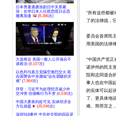
日本男童遇袭加剧日中关系紧
张：在华日本人社群恐慌日企恐
“所有这些都被
撤离加速
🖼️
(
8,386
次)
了的法律战，它
委员会首席民主党
用美国的法律体
“中国共产党正
大选将近 美国一般人公开场合不
谈政治 (
8,107
次)
诺伊州的民主
以色列与真主党隔空激烈交火 联
院和志同道合
合国警告中东濒临“迫在眉睫的灾
难” (
7,864
次)
事人也在中国
拜登：习近平为处理经济减少外
的实体可以起
交冲突 但侵略行为不变 (
8,536
次)
了。更具体地
中国大萧条到处可见 实体经济全
难。简而言之，
方位崩盘
▶️
(
35,546
次)
深圳918事件 中共外交部的回应是