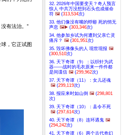
32. 2026年中国要变天？奇人预言
惊人 中共万没想到石头也成催命
符
🖼️
(
313,534
次)
33. 他们像没有嘴的蜉蝣 死的悄无
有法治。”

声息
🖼️▶️
(
303,346
次)
34. 他参加乡试为何遭到父亲亡灵
痛斥？
🖼️
(
301,951
次)
全球，它正试图
35. 毁坏佛像头的人 现世现报
🖼️
(
300,510
次)
36. 天下奇谭（9）：以织针为武
器——战时的毛衣原来一件件都
是间谍信
🖼️
(
299,962
次)
37. 天下奇谭（11）：女儿还魂
🖼️
(
299,119
次)
38. 报应来时如山倒
🖼️
(
298,801
次)
39. 天下奇谭（10）：县令不死
🖼️
(
297,614
次)
40. 天下奇谭（8）连环遇鬼
🖼️
(
294,242
次)
41. 天下奇谭（6）两个古代奇幻