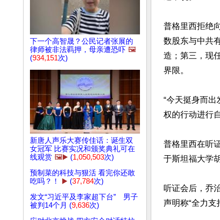
普格里西拒绝
数股东与中共
下一个高智晟？公民记者张展的
律师被非法羁押，母亲遭恐​​吓
🖼️
造；第三，现
(
934,151
次)
界限。

“今天挺身而出
权的行动进行自
新唐人声乐大赛传佳话：诞生双
普格里西在听
女冠军 比赛实况和颁奖典礼可在
线观赏
🖼️▶️
(
1,050,503
次)
于斯坦福大学胡
预制菜的科技与狠活 看完你还敢
吃吗？！
▶️
(
37,784
次)
听证会后，乔治城
发文“习近平及李家超下台” 男子
声明称“全力支
被判14个月 (
9,636
次)