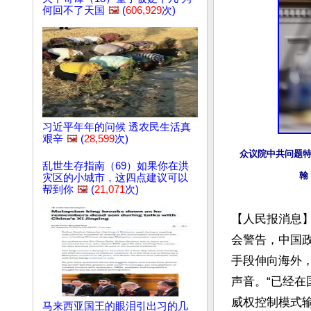
何回不了天国
🖼️
(
606,929
次)
习近平年年的问候 透农民生活真
艰辛
🖼️
(
28,599
次)
众议院中共问题特
乱世生存指南（69）如果你在洪
翰．
灾区的小城市，这四点建议可以
帮到你
🖼️
(
21,071
次)
【人民报消息
会警告，中国
手段伸向海外
声音。“已经
威权控制模式输
马来西亚国王的眼泪引出习的几