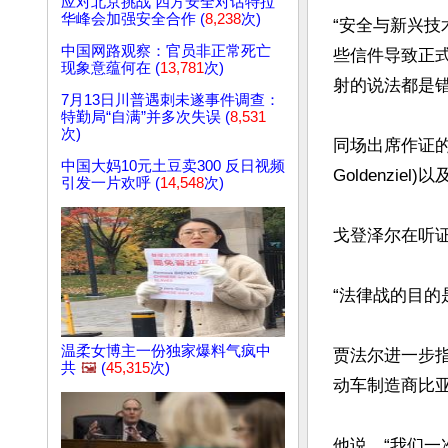
应对北京挑战 四方安全对话特拉
华峰会加强安全合作 (
8,238
次)
“安全与新兴
中国网路观察：官员非正常死亡
些信件导致正
现象意蕴何在 (
13,781
次)
射的说法都是错
7月13日川普遇刺未遂事件调查：
特勤局“自满”并多次失误 (
8,531
次)
同场出席作证的
中国大妈10元土豆卖300 反日视频
Goldenzie
引发一片欢呼 (
14,548
次)
戈登泽尔在听
“法律战的目的
温柔女博主一份独家爆料气疯中
贾法尔进一步
共
🖼️
(
45,315
次)
动车制造商比亚
他说，“我们