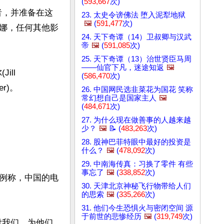
(
593,667
次)
者，并准备在这
23. 太史令谤佛法 堕入泥犁地狱
🖼️
(
591,477
次)
娜，任何其他影
24. 天下奇谭（14）卫叔卿与汉武
帝
🖼️
(
591,085
次)
25. 天下奇谭（13）治世贤臣马周
——仙官下凡，迷途知返
🖼️
ll 
(
586,470
次)
r)。

26. 中国网民选韭菜花为国花 笑称
常幻想自己是国家主人
🖼️
(
484,671
次)
27. 为什么现在做善事的人越来越
少？
🖼️
📝 (
483,263
次)
28. 股神巴菲特眼中最好的投资是
什么？
🖼️
(
478,092
次)
29. 中南海传真：习换了零件 有些
事忘了
🖼️
(
338,852
次)
例称，中国的电
30. 天津北京神秘飞行物带给人们
的思索
🖼️
(
335,266
次)
31. 他们今生恐惧火与密闭空间 源
于前世的悲惨经历
🖼️
(
319,749
次)
付我们，为他们