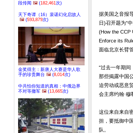
段传闻
🖼️
(
182,461
次)
据美国之音报导
天下奇谭（16）裴谌幻化启故人
🖼️
(
593,879
次)
日)召开题为“
(How the CCP Us
Enforce i
面临北京长臂管
“过去一年期
金奖得主：新唐人大赛是华人歌
手的珍贵舞台
🖼️
(
8,014
次)
那些揭露中国
迫劳动或恶意
中共怕你知道的真相：中俄边界
不对等撤军
🖼️
(
13,665
次)
会主席约翰·穆勒纳
这位来自来自
担，要抵御中
队。
