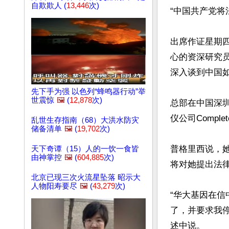
自欺欺人 (
13,446
次)
“中国共产党将
出席作证星期四听
心的资深研究
深入谈到中国如何
先下手为强 以色列“蜂鸣器行动”举
世震惊
🖼️
(
12,878
次)
总部在中国深
仪公司Compl
乱世生存指南（68）大洪水防灾
储备清单
🖼️
(
19,702
次)
普格里西说，
天下奇谭（15）人的一饮一食皆
由神掌控
🖼️
(
604,885
次)
将对她提出法律
北京已现三次火流星坠落 昭示大
人物阳寿要尽
🖼️
(
43,279
次)
“华大基因在
了，并要求我
述中说。
