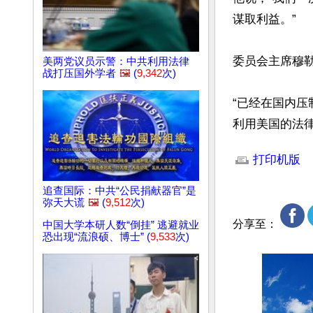
谋取利益。”

委员会主席穆勒
美两党议员示警：中共利用法律
战打压国外学者
🖼️
(
9,342
次)
“已经在国内
利用美国的法
文章网址: http://w
打印机版
追查国际：中共“公民捐献器官”是
弥天大谎
🖼️
(
9,512
次)
分享至：
中国大学本研人数“倒挂” 逃避就业
恐出现“流浪硕、博士” (
9,533
次)