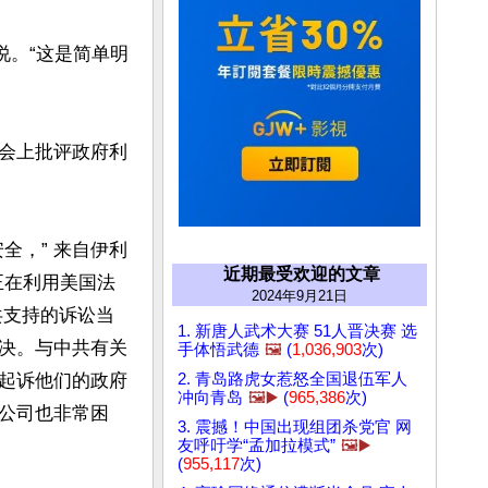
说。“这是简单明
听证会上批评政府利
全，” 来自伊利
近期最受欢迎的文章
正在利用美国法
2024年9月21日
共支持的诉讼当
1. 新唐人武术大赛 51人晋决赛 选
决。与中共有关
手体悟武德
🖼️
(
1,036,903
次)
起诉他们的政府
2. 青岛路虎女惹怒全国退伍军人
冲向青岛
🖼️▶️
(
965,386
次)
公司也非常困
3. 震撼！中国出现组团杀党官 网
友呼吁学“孟加拉模式”
🖼️▶️
(
955,117
次)