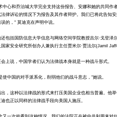
技术中心和乔治城大学完全支持这份报告、安娜和她的共同作
式法律诉讼的情况下为报告及其作者辩护。我们已将此告知安
误的，” 莫迪克在声明中说。

还包括国防信息大学信息与网络空间学院教授吉尔·戈登泽尔(Ji
l)以及国家安全研究所创办人兼执行主任贾米尔·贾法尔(Jamil Jaffe
证会上说，中国学者们认为法律战本身就是一种战斗形式。

是使中国的对手派系化，削弱他们的战斗意志，”她说。

指出，这种以法律战的形式来打压美国企业也相当普遍。他举
迪也正以同样的法律战手段向美国人施压。

一次又一次的看到这种情况，我们的法院正在被中共利用来对