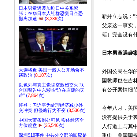
日本男童遇袭加剧日中关系紧
张：在华日本人社群恐慌日企恐
新井立志说：
撤离加速
🖼️
(
8,386
次)
父亲这一事实
籍）完全没有什
日本男童遇袭
大选将近 美国一般人公开场合不
外国公民在华
谈政治 (
8,107
次)
国教师也在吉
以色列与真主党隔空激烈交火 联
有公开案情细节
合国警告中东濒临“迫在眉睫的灾
难” (
7,864
次)
拜登：习近平为处理经济减少外
今年八月，美
交冲突 但侵略行为不变 (
8,536
次)
没有提供关于
中国大萧条到处可见 实体经济全
方位崩盘
▶️
(
35,546
次)
人行道上与其
重申，美国国
深圳918事件 中共外交部的回应是