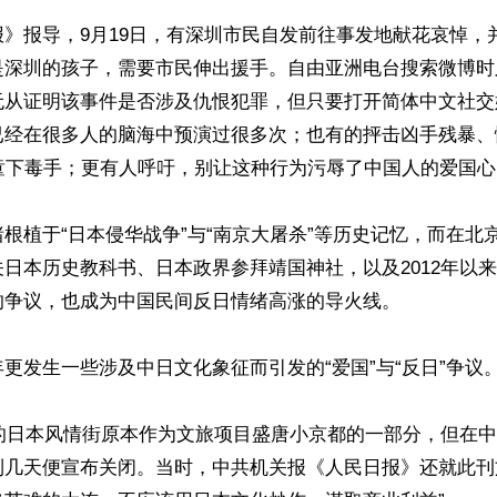
》报导，9月19日，有深圳市民自发前往事发地献花哀悼，
是深圳的孩子，需要市民伸出援手。自由亚洲电台搜索微博时
无从证明该事件是否涉及仇恨犯罪，但只要打开简体中文社交
已经在很多人的脑海中预演过很多次；也有的抨击凶手残暴、
童下毒手；更有人呼吁，别让这种行为污辱了中国人的爱国心。
根植于“日本侵华战争”与“南京大屠杀”等历史记忆，而在北
日本历史教科书、日本政界参拜靖国神社，以及2012年以
争议，也成为中国民间反日情绪高涨的导火线。

更发生一些涉及中日文化象征而引发的“爱国”与“反日”争议。
连的日本风情街原本作为文旅项目盛唐小京都的一部分，但在
到几天便宣布关闭。当时，中共机关报《人民日报》还就此刊