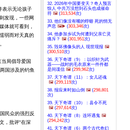
32. 2026年中国要变天？奇人预言
惊人 中共万没想到石头也成催命
并表示无论孩子
符
🖼️
(
313,534
次)
则发现，一些网
33. 他们像没有嘴的蜉蝣 死的悄无
媒体就可看到，
声息
🖼️▶️
(
303,346
次)
34. 他参加乡试为何遭到父亲亡灵
懦弱而对天真的
痛斥？
🖼️
(
301,951
次)


35. 毁坏佛像头的人 现世现报
🖼️
(
300,510
次)
36. 天下奇谭（9）：以织针为武
京当局倡导爱国
器——战时的毛衣原来一件件都
是间谍信
🖼️
(
299,962
次)
来两国涉及的钓鱼
37. 天下奇谭（11）：女儿还魂
🖼️
(
299,119
次)
38. 报应来时如山倒
🖼️
(
298,801
次)


39. 天下奇谭（10）：县令不死
🖼️
(
297,614
次)
中国民众的强烈反
40. 天下奇谭（8）连环遇鬼
🖼️
(
294,242
次)
文，批评“在深
41. 天下奇谭（6）两个古代奇幻