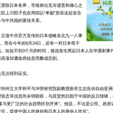
仅震惊日本各界，导致舆论充斥谴责和痛心之
臣上川阳子也在周四以“卑鄙”形容这起攻击
与中共国的紧张关系。

，正值中共官方宣传的日本侵略东北九一八事
周年。而在今年的6月24日，还有一对日本母子
伤。短短不到3个月的时间，接连发生两起日本人在华遇刺事
高涨却遭政府姑息而酿成悲剧。

无法得到证实。

肯特州立大学和平与冲突研究院副教授新井立志告诉自由亚洲
理状态等信息尚未明朗前，与其贸然归因于中国的反日情绪，
案与更广泛的社会趋势区别开来”。他说，不论是公民、政府
任，促使中国人的身份和日本人的身份人性化”。
