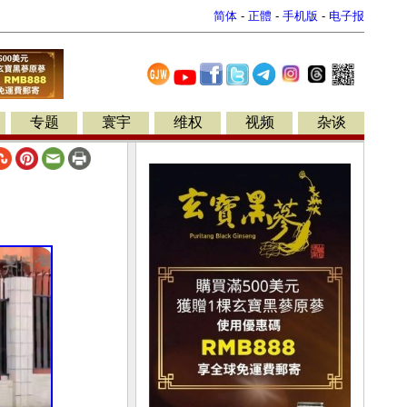
简体
-
正體
-
手机版
-
电子报
专题
寰宇
维权
视频
杂谈