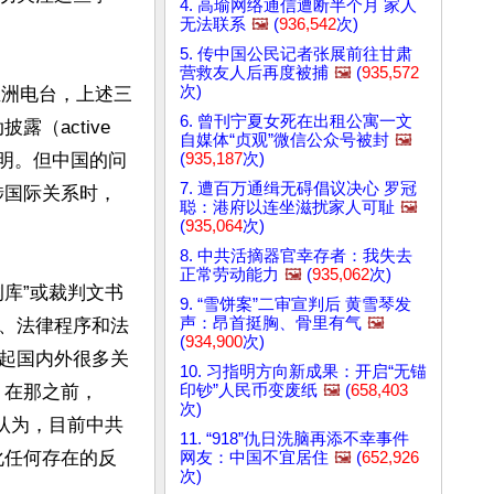
4. 高瑜网络通信遭断半个月 家人
无法联系
🖼️
(
936,542
次)
5. 传中国公民记者张展前往甘肃
营救友人后再度被捕
🖼️
(
935,572
次)
亚洲电台，上述三
6. 曾刊宁夏女死在出租公寓一文
active 
自媒体“贞观”微信公众号被封
🖼️
透明。但中国的问
(
935,187
次)
7. 遭百万通缉无碍倡议决心 罗冠
涉国际关系时，
聪：港府以连坐滋扰家人可耻
🖼️
(
935,064
次)
8. 中共活摘器官幸存者：我失去
正常劳动能力
🖼️
(
935,062
次)
库”或裁判文书
9. “雪饼案”二审宣判后 黄雪琴发
声：昂首挺胸、骨里有气
🖼️
、法律程序和法
(
934,900
次)
起国内外很多关
10. 习指明方向新成果：开启“无锚
，在那之前，
印钞”人民币变废纸
🖼️
(
658,403
次)
哲认为，目前中共
11. “918”仇日洗脑再添不幸事件
化任何存在的反
网友：中国不宜居住
🖼️
(
652,926
次)