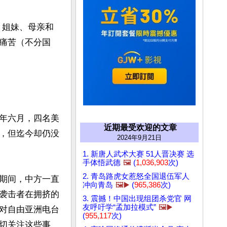
、姐妹、母亲和
痛苦（不分国
年六月，四名美
近期最受欢迎的文章
，但迄今却仍没
2024年9月21日
1. 新唐人武术大赛 51人晋决赛 选
手体悟武德
🖼️
(
1,036,903
次)
2. 青岛路虎女惹怒全国退伍军人
期间，中方一直
冲向青岛
🖼️▶️
(
965,386
次)
袭击者在拥挤的
3. 震撼！中国出现组团杀党官 网
友呼吁学“孟加拉模式”
🖼️▶️
对自由亚洲电台
(
955,117
次)
切关注这些事