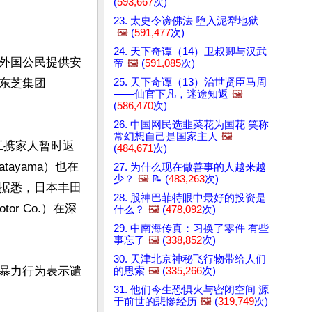
(
593,667
次)
23. 太史令谤佛法 堕入泥犁地狱
🖼️
(
591,477
次)
24. 天下奇谭（14）卫叔卿与汉武
外国公民提供安
帝
🖼️
(
591,085
次)
东芝集团
25. 天下奇谭（13）治世贤臣马周
——仙官下凡，迷途知返
🖼️
(
586,470
次)
26. 中国网民选韭菜花为国花 笑称
常幻想自己是国家主人
🖼️
华员工携家人暂时返
(
484,671
次)
tayama）也在
27. 为什么现在做善事的人越来越
少？
🖼️
📝 (
483,263
次)
据悉，日本丰田
28. 股神巴菲特眼中最好的投资是
otor Co.）在深
什么？
🖼️
(
478,092
次)
29. 中南海传真：习换了零件 有些
事忘了
🖼️
(
338,852
次)
30. 天津北京神秘飞行物带给人们
暴力行为表示谴
的思索
🖼️
(
335,266
次)
31. 他们今生恐惧火与密闭空间 源
于前世的悲惨经历
🖼️
(
319,749
次)