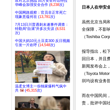
应对北京挑战 四方安全对话特拉
华峰会加强安全合作 (
8,238
次)
日本人在华安
中国网路观察：官员非正常死亡
现象意蕴何在 (
13,781
次)
虽然北京当局
7月13日川普遇刺未遂事件调查：
特勤局“自满”并多次失误 (
8,531
全保障，不影
次)
（Toshiba
中国大妈10元土豆卖300 反日视频
引发一片欢呼 (
14,548
次)
报导指出，松下集
回日本，并且费用
新闻发布会上
（Toyota Mot
圳均设有业务部
温柔女博主一份独家爆料气疯中
共
🖼️
(
45,315
次)
而在中国民间
责，批评中国社