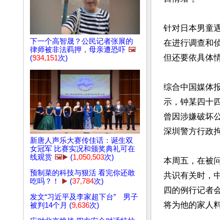
针对日本男童
下一个高智晟？公民记者张展的
在进行调查和
律师被非法羁押，母亲遭恐​​吓
🖼️
但还要依具体情
(
934,151
次)
综合中国媒体
示，钟某四十四
曾因涉嫌破坏公
深圳警方行政拘
新唐人声乐大赛传佳话：诞生双
女冠军 比赛实况和颁奖典礼可在
线观赏
🖼️▶️
(
1,050,503
次)
本周五，在被
预制菜的科技与狠活 看完你还敢
共识有关时，
吃吗？！
▶️
(
37,784
次)
四的例行记者
发文“习近平及李家超下台” 男子
将为他的家人料
被判14个月 (
9,636
次)