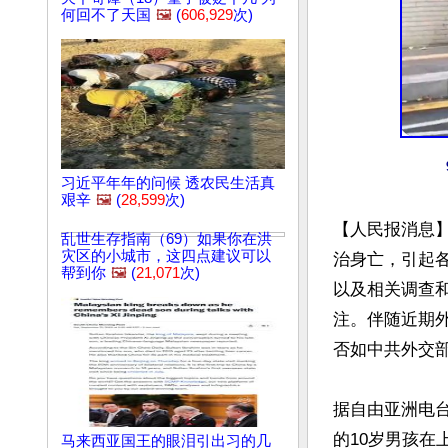
何回不了天国
🖼️
(
606,929
次)
习近平年年的问候 透农民生活真
艰辛
🖼️
(
28,599
次)
【人民报消息
乱世生存指南（69）如果你在洪
灾区的小城市，这四点建议可以
治身亡，引起
帮到你
🖼️
(
21,071
次)
以及相关调查
注。伴随近期
否如中共外交部
据自由亚洲电台
的10岁男孩在
马来西亚国王的眼泪引出习的几