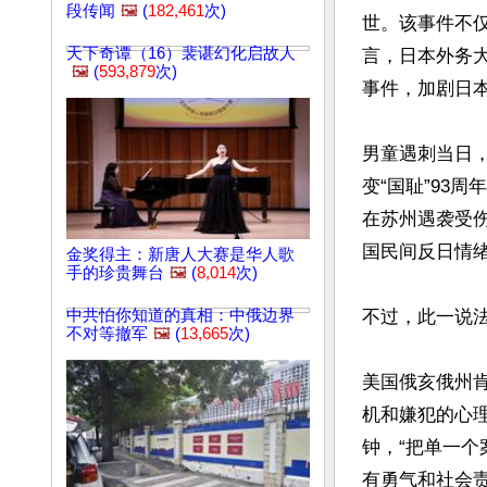
段传闻
🖼️
(
182,461
次)
世。该事件不
天下奇谭（16）裴谌幻化启故人
言，日本外务大
🖼️
(
593,879
次)
事件，加剧日本
男童遇刺当日
变“国耻”93
在苏州遇袭受
国民间反日情绪
金奖得主：新唐人大赛是华人歌
手的珍贵舞台
🖼️
(
8,014
次)
不过，此一说法
中共怕你知道的真相：中俄边界
不对等撤军
🖼️
(
13,665
次)
美国俄亥俄州
机和嫌犯的心
钟，“把单一个
有勇气和社会责