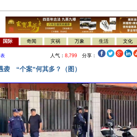
国际
奇闻
灾祸
万象
生活
文化
人气：
8,799
分享：
发表
遇袭 “个案”何其多？（图）