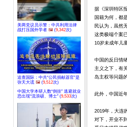
据《深圳特区报
国籍为何，都
美两党议员示警：中共利用法律
民认为，虽然
战打压国外学者
🖼️
(
9,342
次)
这类极端个案
10岁未成年儿
中国的反日情绪
主义之下，有关
岛主权等问题的
追查国际：中共“公民捐献器官”是
弥天大谎
🖼️
(
9,512
次)
中国大学本研人数“倒挂” 逃避就业
此外，中国近年
恐出现“流浪硕、博士” (
9,533
次)
2019年，大
对下，开业不