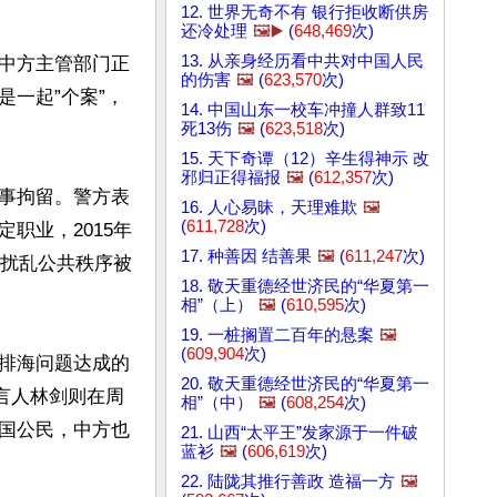
12. 世界无奇不有 银行拒收断供房
还冷处理
🖼️▶️
(
648,469
次)
13. 从亲身经历看中共对中国人民
中方主管部门正
的伤害
🖼️
(
623,570
次)
一起”个案”，
14. 中国山东一校车冲撞人群致11
死13伤
🖼️
(
623,518
次)
15. 天下奇谭（12）辛生得神示 改
邪归正得福报
🖼️
(
612,357
次)
事拘留。警方表
16. 人心易昧，天理难欺
🖼️
(
611,728
次)
职业，2015年
17. 种善因 结善果
🖼️
(
611,247
次)
实扰乱公共秩序被
18. 敬天重德经世济民的“华夏第一
相”（上）
🖼️
(
610,595
次)
19. 一桩搁置二百年的悬案
🖼️
(
609,904
次)
排海问题达成的
20. 敬天重德经世济民的“华夏第一
言人林剑则在周
相”（中）
🖼️
(
608,254
次)
国公民，中方也
21. 山西“太平王”发家源于一件破
蓝衫
🖼️
(
606,619
次)
22. 陆陇其推行善政 造福一方
🖼️