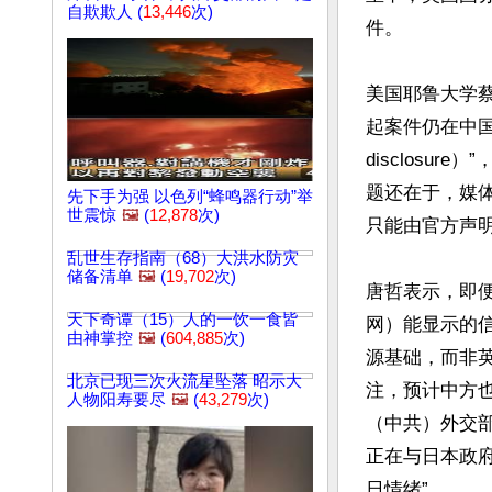
自欺欺人 (
13,446
次)
件。

美国耶鲁大学蔡
起案件仍在中国
disclos
题还在于，媒
先下手为强 以色列“蜂鸣器行动”举
世震惊
🖼️
(
12,878
次)
只能由官方声明
乱世生存指南（68）大洪水防灾
储备清单
🖼️
(
19,702
次)
唐哲表示，即
天下奇谭（15）人的一饮一食皆
网）能显示的
由神掌控
🖼️
(
604,885
次)
源基础，而非
北京已现三次火流星坠落 昭示大
注，预计中方
人物阳寿要尽
🖼️
(
43,279
次)
（中共）外交部或
正在与日本政
日情绪”。
