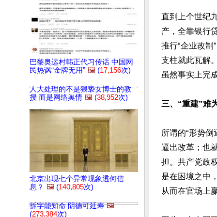
直到上个世纪
产，全靠银行贷
推行“企业改
支柱就此瓦解
巴黎奥运村韩正代习传话 中国网
民热讽“金牌无用”
🖼️
(
17,156
次)
虽然事实上完成
人大处理的不是猥亵女博士的教
授 而是网络舆情
🖼️
(
38,952
次)
三、“重建”难
所谓的“形势倒
逼出改革；也
担。共产党政
是在困境之中
北京出现七个异常现象透何信
息？
🖼️
(
140,805
次)
从而在官场上
拆字能知命 阴德可延寿
🖼️
(
273,384
次)