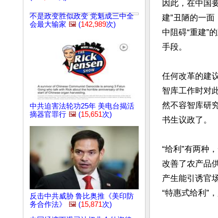
因此，在中国要
不是政变胜似政变 党魁成三中全
建”丑陋的一面
会最大输家
🖼️
(
142,989
次)
中阻碍“重建”
手段。

任何改革的建
智库工作时对此
然不容智库研
中共迫害法轮功25年 美电台揭活
摘器官罪行
🖼️
(
15,651
次)
书生议政了。

“给利”有两
改善了农产品供
产生能引诱官
“特惠式给利”
反击中共威胁 鲁比奥推《美印防
务合作法》
🖼️
(
15,871
次)