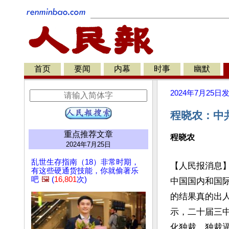
首页
要闻
内幕
时事
幽默
2024年7月25日
程晓农：中
重点推荐文章
程晓农
2024年7月25日
乱世生存指南（18）非常时期，
【人民报消息
有这些硬通货技能，你就偷著乐
吧
🖼️
(
16,801
次)
中国国内和国
的结果真的出
示，二十届三
化独裁，独裁逼