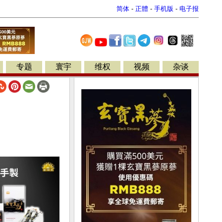
简体
-
正體
-
手机版
-
电子报
专题
寰宇
维权
视频
杂谈