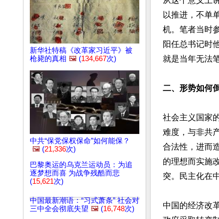
从这个意义上
以推进，不单
机。笔者当时
阳任总书记时
新华社特稿《改革家习近平》被
就是当年无法笔
枪毙的真相
🖼️
(
134,667
次)
二、形势如何
社会主义国家
难度，与非共
中共“保党保权保命”如何能保？
合法性，进而
🖼️
(
21,336
次)
的理想而实施
巴黎奥运的乌克兰运动员：为追
逐梦想而喜 为战争残酷而悲
突。民主化在
(
15,621
次)
中国最新潮语：“习式萧条” 社会对
中国的经济改
三中全会彻底失望
🖼️
(
16,748
次)