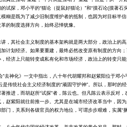
的试探，邓小平的“猫论（捉鼠好猫论）”和“摸石论(摸著石头
义模糊是既为了减少旧制度维护者的抵制，也因为对目标半信
革的制度选择方向，始终忌惮犹豫。

来讲，其社会主义制度的基本架构就是两大部分，政治上的高
制加计划经济。如果要重建，最终必然改变原有制度的方向；
小，经济上只能转变成私有化和市场经济，政治上的转变只能
会”去神化》一文中指出，八十年代胡耀邦和赵紫阳位于邓小
云是传统社会主义经济制度的“顽固守护神”。所以，那时的
探著推进，而胡赵所“试探”者，陈云也。但凡陈云表示反对，
气，赵紫阳就往前推一步。尤其是在城市经济改革当中，因为
部门，关系到各级官员的权力地位，可谓步步艰难，实属“捆住