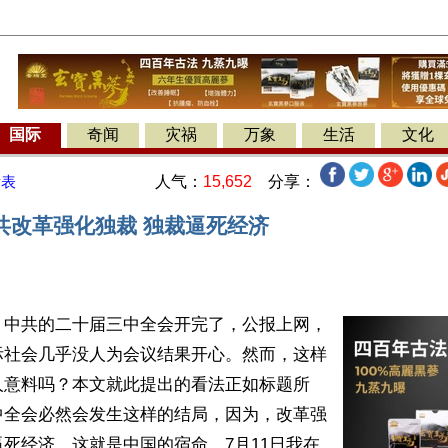
国际
奇闻
灾祸
万象
生活
文化
人气：
15,652
分享：
发表
共改革强化独裁 独裁逼死经济
】中共的二十届三中全会开完了，公报上网，
际社会几乎没人为会议结果开心。然而，这样
人意料吗？本文就此提出的看法正如标题所
中全会必然会发生这样的结局，因为，改革强
死经济，这就是中国的宿命。7月11日我在