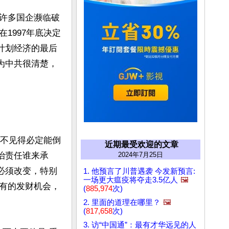
许多国企濒临破
1997年底决定
计划经济的最后
为中共很清楚，
并不见得必定能倒
近期最受欢迎的文章
2024年7月25日
治责任谁来承
必须改变，特别
1. 他预言了川普遇袭 今发新预言:
一场更大瘟疫将夺走3.5亿人
🖼️
有的发财机会，
(
885,974
次)
2. 里面的道理在哪里？
🖼️
(
817,658
次)
3. 访“中国通”：最有才华远见的人