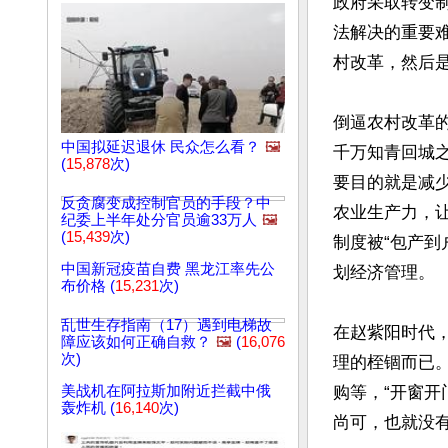
政府采取转变
法解决的重要
村改革，然后是
倒逼农村改革
中国拟延迟退休 民众怎么看？
🖼️
千万知青回城
(
15,878
次)
要目的就是减
反贪腐变成控制官员的手段？中
农业生产力，
纪委上半年处分官员逾33万人
🖼️
(
15,439
次)
制度被“包产
中国新冠疫苗自费 黑龙江率先公
划经济管理。

布价格 (
15,231
次)
乱世生存指南（17）遇到电梯故
在赵紫阳时代
障应该如何正确自救？
🖼️
(
16,076
次)
理的桎锢而已
美战机在阿拉斯加附近拦截中俄
购等，“开窗
轰炸机 (
16,140
次)
尚可，也就没有