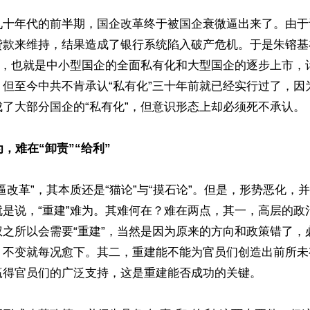
九十年代的前半期，国企改革终于被国企衰微逼出来了。由于
款来维持，结果造成了银行系统陷入破产危机。于是朱镕基在
制”，也就是中小型国企的全面私有化和大型国企的逐步上市，
。但至今中共不肯承认“私有化”三十年前就已经实行过了，因
了大部分国企的“私有化”，但意识形态上却必须死不承认。

为，难在“卸责”“给利”
逼改革”，其本质还是“猫论”与“摸石论”。但是，形势恶化，
就是说，“重建”难为。其难何在？难在两点，其一，高层的政
权之所以会需要“重建”，当然是因为原来的方向和政策错了，
，不变就每况愈下。其二，重建能不能为官员们创造出前所未
赢得官员们的广泛支持，这是重建能否成功的关键。
