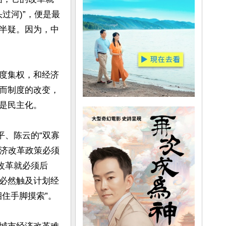
过河)”，便是最
半疑。因为，中
度集权，和经济
而制度的改变，
是民主化。

平、陈云的“双寡
经济改革政策必须
改革就必须后
必然触及计划经
手脚摸索”。
