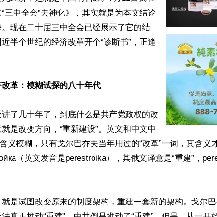
“三中全会”去神化》，其实就是为本文结论
垫。现在二十届三中全会已经展示了它的结
近半个世纪的经济改革开个“诊断书”，正逢
济改革：模糊试探的八十年代
经讲了几十年了，到底什么是共产党政权的改
就是改变方向，“重新建设”。英文和中文中
都含义模糊，只有戈尔巴乔夫当年用过的“改革”一词，其含义
ройка（英文发音是perestroika），其俄文译意是“重建”，p


，就是试图改变原来的制度架构，重建一套新的架构。戈尔巴
法真正推动“重建”。中共倒是推动了“重建”，但是，从一开