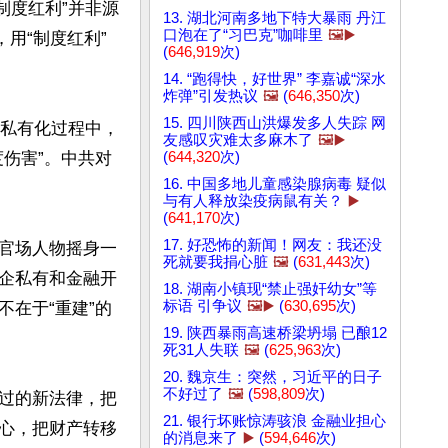
制度红利”并非源
13. 湖北河南多地下特大暴雨 丹江
口泡在了“习巴克”咖啡里
🖼️▶️
用“制度红利”
(
646,919
次)
14. “跑得快，好世界” 李嘉诚“深水
炸弹”引发热议
🖼️
(
646,350
次)
15. 四川陕西山洪爆发多人失踪 网
企私有化过程中，
友感叹灾难太多麻木了
🖼️▶️
(
644,320
次)
伤害”。中共对
16. 中国多地儿童感染腺病毒 疑似
与有人释放染疫病鼠有关？
▶️
(
641,170
次)
17. 好恐怖的新闻！网友：我还没
官场人物摇身一
死就要我捐心脏
🖼️
(
631,443
次)
企私有和金融开
18. 湖南小镇现“禁止强奸幼女”等
标语 引争议
🖼️▶️
(
630,695
次)
在于“重建”的
19. 陕西暴雨高速桥梁坍塌 已酿12
死31人失联
🖼️
(
625,963
次)
20. 魏京生：突然，习近平的日子
不好过了
🖼️
(
598,809
次)
过的新法律，把
21. 银行坏账惊涛骇浪 金融业担心
心，把财产转移
的消息来了
▶️
(
594,646
次)