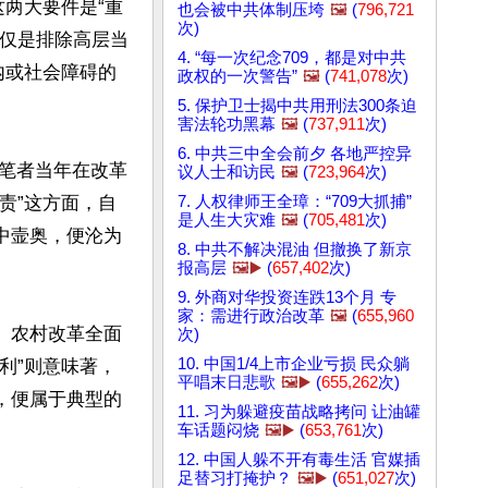
这两大要件是“重
也会被中共体制压垮
🖼️
(
796,721
次)
仅仅是排除高层当
4. “每一次纪念709，都是对中共
内或社会障碍的
政权的一次警告”
🖼️
(
741,078
次)
5. 保护卫士揭中共用刑法300条迫
害法轮功黑幕
🖼️
(
737,911
次)
6. 中共三中全会前夕 各地严控异
笔者当年在改革
议人士和访民
🖼️
(
723,964
次)
7. 人权律师王全璋：“709大抓捕”
责”这方面，自
是人生大灾难
🖼️
(
705,481
次)
中壸奥，便沦为
8. 中共不解决混油 但撤换了新京
报高层
🖼️▶️
(
657,402
次)
9. 外商对华投资连跌13个月 专
家：需进行政治改革
🖼️
(
655,960
。农村改革全面
次)
10. 中国1/4上市企业亏损 民众躺
利”则意味著，
平唱末日悲歌
🖼️▶️
(
655,262
次)
，便属于典型的
11. 习为躲避疫苗战略拷问 让油罐
车话题闷烧
🖼️▶️
(
653,761
次)
12. 中国人躲不开有毒生活 官媒插
足替习打掩护？
🖼️▶️
(
651,027
次)