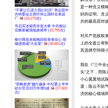
是一种含义模糊
“不要让它进入我们社区” 美众院中
好的证明。含
共特委会主席吁停止国轩在美设
厂
🖼️
(
16,275
次)
共的最高层对改
号召买冰箱而非造大桥 中共推以
旧换新被指低效措举 (
15,765
次)
对共产党政权
银行降息未能挽回投资者信心 胡
上的全盘公有
锡进熬成“大韭菜”
🖼️
(
36,801
次)
其选择空间很
我在《“三中全
头”之下，而陈
小心翼翼地试
“苍蝇老虎”越打越多 中纪委上半年
退；陈云不吭
处分官员33万年增3成
🖼️
(
37,600
次)
济的核心领域和