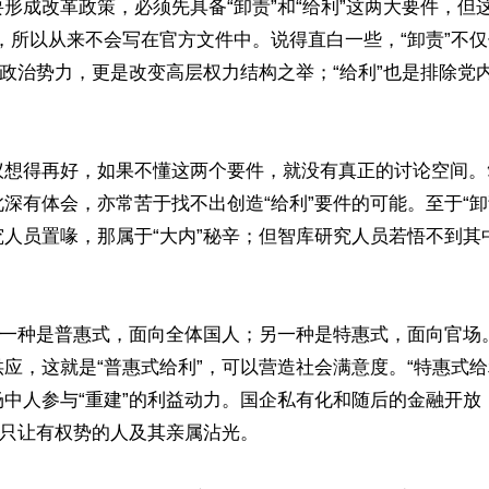
形成改革政策，必须先具备“卸责”和“给利”这两大要件，但
，所以从来不会写在官方文件中。说得直白一些，“卸责”不
的政治势力，更是改变高层权力结构之举；“给利”也是排除党
议想得再好，如果不懂这两个要件，就没有真正的讨论空间。
深有体会，亦常苦于找不出创造“给利”要件的可能。至于“卸
究人员置喙，那属于“大内”秘辛；但智库研究人员若悟不到其
种，一种是普惠式，面向全体国人；另一种是特惠式，面向官场
应，这就是“普惠式给利”，可以营造社会满意度。“特惠式给
场中人参与“重建”的利益动力。国企私有化和随后的金融开放
，只让有权势的人及其亲属沾光。
