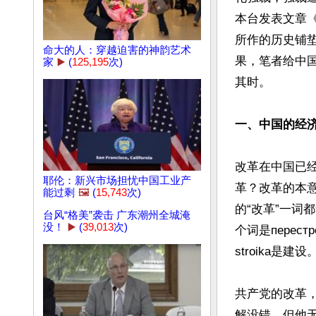
本台发表文章《
所作的历史铺
命大的人：穿越迫害的神韵艺术
果，笔者给中国
家
▶️
(
125,195
次)
其时。

一、中国的经
改革在中国已
耶伦：新兴市场担忧中国工业产
革？改革的本意
能过剩
🖼️
(
15,743
次)
的“改革”一词
台风“格美”袭击 广东潮州全城淹
没！
▶️
(
39,013
次)
个词是перест
stroika是建设。
共产党的改革
解没错，但他无