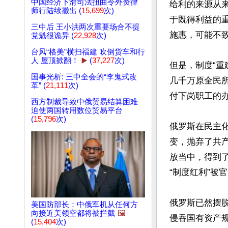
中国经济下滑司法扭曲令外资律
给利的来源从来
师行陆续撤出 (
15,699
次)
于既得利益的重
三中后 王小洪两次重要场合不提
施惠，可能不致
党魁很诡异 (
22,928
次)
台风“格美”横扫福建 吹倒货车和行
人 屋顶掀翻！
▶️
(
37,227
次)
但是，制度“重
国事光析: 三中全会的“李鬼式改
几千万原全民
革” (
21,111
次)
付下岗职工的办
西方制裁导致中俄贸易结算困难
迫使两国转用数位贸易平台
(
15,796
次)
俄罗斯在民主
变，抛弃了共
放当中，得到
“制度红利”被
俄罗斯已然摆
美国防部长：中俄军机从任何方
向接近美领空都将被拦截
🖼️
侵吞国有资产
(
15,404
次)