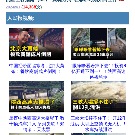
(
14,368
次)
2024/9/3
人民报视频:
中国经济面临寒冬 北京大萧
“眼睁睁‬看著‬掉下去”！投资9
条！餐饮商舖成片倒闭 ！
亿开通不到一年！陕西高速
路桥垮塌
黑夜中陕西高速大桥塌了 数
三峡大坝撑不住了！ 开12孔
十辆汽车冲入 坠河失联！知
泄洪 大坝上空禁飞无人机 ！
情者：天太黑
水库持续泄洪