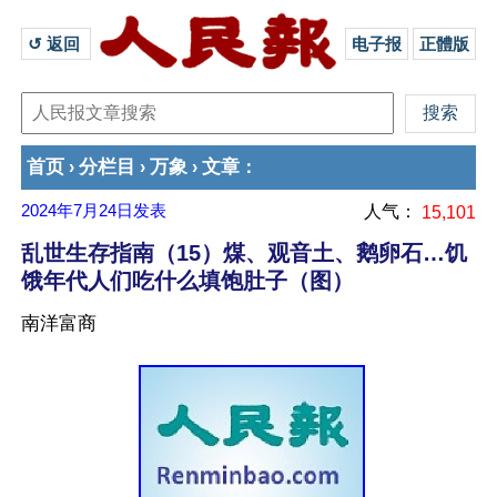
↺ 返回 
电子报
正體版
首页
分栏目
万象
文章
›
›
›
：
2024年7月24日
发表
人气：
15,101
乱世生存指南（15）煤、观音土、鹅卵石…饥
饿年代人们吃什么填饱肚子（图）
南洋富商