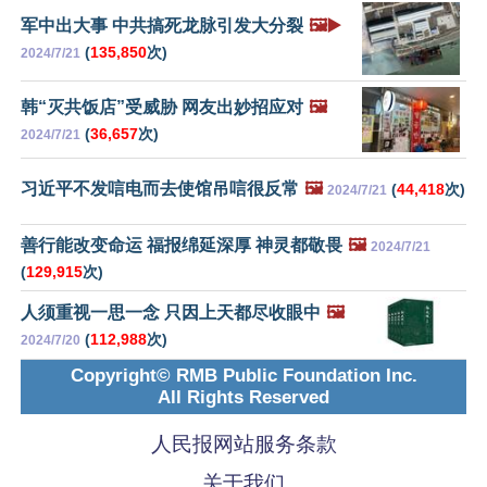
军中出大事 中共搞死龙脉引发大分裂
🖼️▶️
(
135,850
次)
2024/7/21
韩“灭共饭店”受威胁 网友出妙招应对
🖼️
(
36,657
次)
2024/7/21
习近平不发唁电而去使馆吊唁很反常
🖼️
(
44,418
次)
2024/7/21
善行能改变命运 福报绵延深厚 神灵都敬畏
🖼️
2024/7/21
(
129,915
次)
人须重视一思一念 只因上天都尽收眼中
🖼️
(
112,988
次)
2024/7/20
Copyright© RMB Public Foundation Inc.
All Rights Reserved
人民报网站服务条款
关于我们