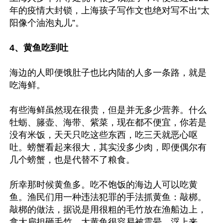
年的疫情大封锁，上海孩子写作文也绝对写不出“太
阳像个油泡丸儿”。

4、黄鱼吃到吐
海边的人即便饿肚子也比内陆的人多一条路，就是
吃海鲜。

有些海鲜虽然现在很贵，但是并无多少营养。什么
牡蛎、籐壶、海带、紫菜，现在都不便宜，你若是
没有米饭，天天只吃这些东西，吃三天就恶心呕
吐。螃蟹看起来很大，其实没多少肉，即便偶尔有
几个螃蟹，也是代替不了粮食。

所幸那时候黄鱼多。吃不饱饭的海边人可以吃黄
鱼。渔民们用一种违法犯罪的手法抓黄鱼：敲梆。
敲梆的做法，据说是用很粗的毛竹放在渔船边上，
拿大扁担砸毛竹，大黄鱼很容易被震晕，浮上来，