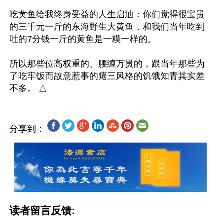
吃黄鱼给我终身受益的人生启迪：你们觉得很宝贵
的三千元一斤的东海野生大黄鱼，和我们当年吃到
吐的7分钱一斤的黄鱼是一糢一样的。

所以那些位高权重的、腰缠万贯的，跟当年那些为
了吃牢饭而故意惹事的瘪三风格的饥饿知青其实差
分享到：
读者留言反馈: