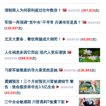
清朝商人为何获利超过往年数倍？
🖼️
(
307,815
次)
2024/7/25
军报一再强调“党中央”不寻常 兵谏传言是真？
🖼️
2024/7/25
(
135,937
次)
北京大萧条，餐饮商舖成片倒闭！
▶️
(
43,501
次)
2024/7/25
人生祸患多因它而起 现代人更应谨慎
🖼️
(
269,016
次)
2024/7/24
习家军被整肃的导火索竟然是她
🖼️
(
136,893
次)
2024/7/24
震撼预言！三个月前预言川普被袭细节 警
告：致命瘟疫将夺走3.5亿生命
▶️
2024/7/24
(
33,231
次)
三中全会敏感期 川普遇刺T恤遭下架
▶️