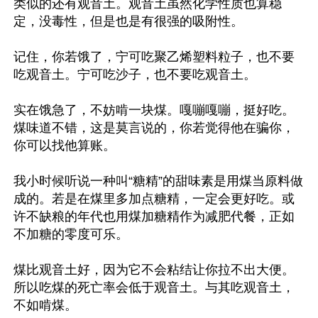
类似的还有观音土。观音土虽然化学性质也算稳
定，没毒性，但是也是有很强的吸附性。

记住，你若饿了，宁可吃聚乙烯塑料粒子，也不要
吃观音土。宁可吃沙子，也不要吃观音土。

实在饿急了，不妨啃一块煤。嘎嘣嘎嘣，挺好吃。
煤味道不错，这是莫言说的，你若觉得他在骗你，
你可以找他算账。

我小时候听说一种叫“糖精”的甜味素是用煤当原料做
成的。若是在煤里多加点糖精，一定会更好吃。或
许不缺粮的年代也用煤加糖精作为减肥代餐，正如
不加糖的零度可乐。

煤比观音土好，因为它不会粘结让你拉不出大便。
所以吃煤的死亡率会低于观音土。与其吃观音土，
不如啃煤。
