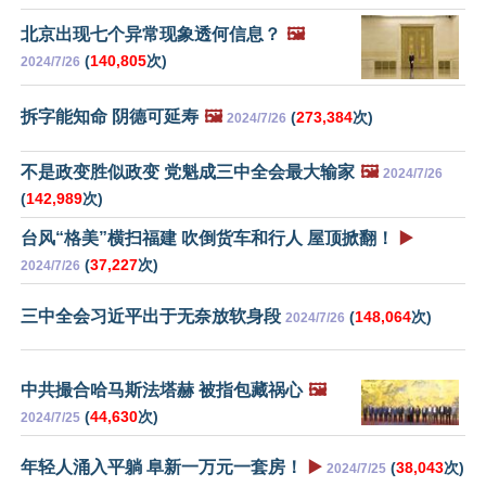
北京出现七个异常现象透何信息？
🖼️
(
140,805
次)
2024/7/26
拆字能知命 阴德可延寿
🖼️
(
273,384
次)
2024/7/26
不是政变胜似政变 党魁成三中全会最大输家
🖼️
2024/7/26
(
142,989
次)
台风“格美”横扫福建 吹倒货车和行人 屋顶掀翻！
▶️
(
37,227
次)
2024/7/26
三中全会习近平出于无奈放软身段
(
148,064
次)
2024/7/26
中共撮合哈马斯法塔赫 被指包藏祸心
🖼️
(
44,630
次)
2024/7/25
年轻人涌入平躺 阜新一万元一套房！
▶️
(
38,043
次)
2024/7/25