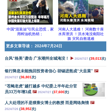
中国“混装油”引民众恐慌，家
河南人大逃难！ 河南数十座
用榨油机热销；
水库泄洪 ！洪水淹没南阳社
旗 灾民自救逃难
更多文章导读：
2024年7月24日
台风“格美”袭击 广东潮州全城淹没！
▶️
(
39,013
次)
2024/7/27
银行降息未能挽回投资者信心 胡锡进熬成“大韭菜”
🖼️
(
36,801
次)
2024/7/27
“苍蝇老虎”越打越多 中纪委上半年处分官
员33万年增3成
🖼️
(
37,600
次)
2024/7/27
人大处理的不是猥亵女博士的教授 而是网络舆情
🖼️
(
38,952
次)
2024/7/26