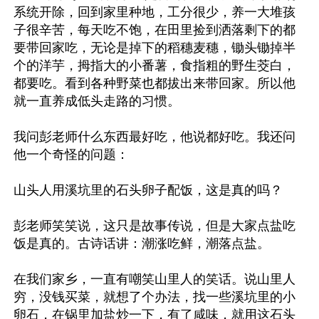
系统开除，回到家里种地，工分很少，养一大堆孩
子很辛苦，每天吃不饱，在田里捡到洒落剩下的都
要带回家吃，无论是掉下的稻穗麦穗，锄头锄掉半
个的洋芋，拇指大的小番薯，食指粗的野生茭白，
都要吃。看到各种野菜也都拔出来带回家。所以他
就一直养成低头走路的习惯。

我问彭老师什么东西最好吃，他说都好吃。我还问
他一个奇怪的问题：

山头人用溪坑里的石头卵子配饭，这是真的吗？

彭老师笑笑说，这只是故事传说，但是大家点盐吃
饭是真的。古诗话讲：潮涨吃鲜，潮落点盐。

在我们家乡，一直有嘲笑山里人的笑话。说山里人
穷，没钱买菜，就想了个办法，找一些溪坑里的小
卵石，在锅里加盐炒一下，有了咸味，就用这石头