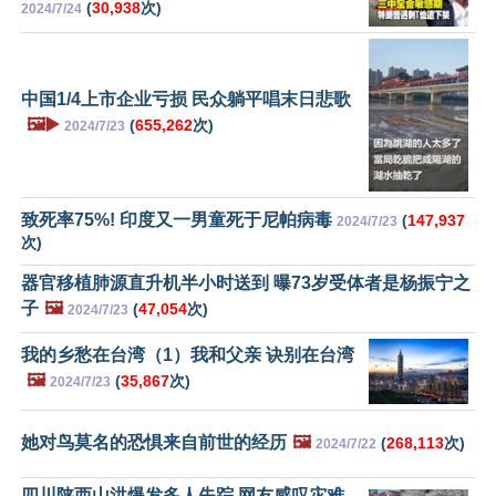
(
30,938
次)
2024/7/24
中国1/4上市企业亏损 民众躺平唱末日悲歌
🖼️▶️
(
655,262
次)
2024/7/23
致死率75%! 印度又一男童死于尼帕病毒
(
147,937
2024/7/23
次)
器官移植肺源直升机半小时送到 曝73岁受体者是杨振宁之
子
🖼️
(
47,054
次)
2024/7/23
我的乡愁在台湾（1）我和父亲 诀别在台湾
🖼️
(
35,867
次)
2024/7/23
她对鸟莫名的恐惧来自前世的经历
🖼️
(
268,113
次)
2024/7/22
四川陕西山洪爆发多人失踪 网友感叹灾难