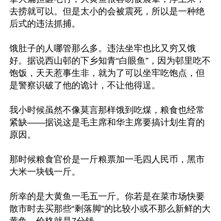
去捞就可以。但是太小的会被震死，所以是一种绝
后式的违法抓捕。

饿肚子的人哪管那么多。违法坐牢也比又穷又饿
好。据说西山邨的下乡知青“白眼鱼”，因为邨里吃不
饱饭，天天惹事生非，就为了可以坐牢吃饱点，但
是警察识破了他的诡计，不让他得逞。

我小时候虽然不像莫言那样饿到吃煤，粮食也经常
紧缺——据说这是毛主席和华主席要搞计划生育的
原因。

那时候粮食官价是一斤粮票加一毛四人民币，黑市
大米一块钱一斤。

所幸的是大黄鱼一毛五一斤。你若是在菜市场快要
散市时去买那些“剩落脚”的比较小或不那么新鲜的大
黄鱼，价格就是7分钱。
