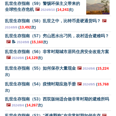
乱世生存指南（59）警惕环保主义带来的
全球性生存危机
🖼️
(
14,243
次)
2024/9/10
乱世生存指南（58）乱世之中，比特币是硬通货吗？
🖼️
(
13,492
次)
2024/9/9
乱世生存指南（57）穷山恶水出刁民，农村适合避难吗？
🖼️
📝
(
15,160
次)
2024/9/8
乱世生存指南（56）非常时期城市居民住房安全改造方案
🖼️
(
14,129
次)
2024/9/6
乱世生存指南（55）如何保存大量现金
🖼️
(
15,224
2024/9/6
次)
乱世生存指南（54）疫情时期应急手册
🖼️
(
15,768
2024/9/5
次)
乱世生存指南（53）西双版纳适合做非常时期的避难所吗
🖼️
(
14,267
次)
2024/9/4
乱世生存指南（52）“孤魂野狗”在非常时期如何生存
🖼️