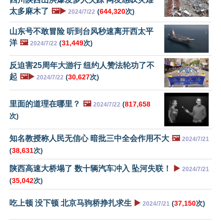
太多麻木了
🖼️▶️
(
644,320
次)
2024/7/22
山东号不敢冒险 听到台风秒速离开西太平
洋
🖼️
(
31,449
次)
2024/7/22
反迫害25周年大游行 纽约人赞法轮功了不
起
🖼️▶️
(
30,627
次)
2024/7/22
里面的道理在哪里？
🖼️
(
817,658
2024/7/22
次)
知名教授称人民无信心 暗批三中全会作用不大
🖼️
2024/7/21
(
38,631
次)
陕西高速大桥塌了 数十辆汽车冲入 坠河失联！
▶️
2024/7/21
(
35,042
次)
吃上顿 没下顿 北京马驹桥挣扎求生
▶️
(
37,150
次)
2024/7/21