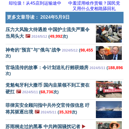
却垃圾！从4S店到运输途中
中羞涩用啥作赏银？国民党
又用什么变相跪舔回礼
更多文章导读：
2024年5月9日
压力大风险大待遇差 中国护士流失严重令
当局头大
🖼️
(
49,992
次)
2024/5/12
神奇的“预言”与“俄乌”战争
(
98,455
2024/5/12
次)
官场流传的故事：令计划送礼行贿获婚房
(
188,896
2024/5/11
次)
党魁匈牙利大撒币 国内韭菜领不到工资在
硬扛
🖼️
(
68,736
次)
2024/5/11
菲律宾安全顾问指中共外交官传假信息 吁
将其驱逐出境
🖼️
(
35,329
次)
2024/5/11
苏雨桐走过的黑幕 中共跨国骚扰记者
▶️