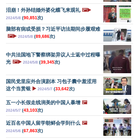
泪崩！外孙结婚外婆化蝶飞来观礼
🖼️▶️
(
90,851
次)
2024/5/8
脑部有病或受损？习近平访法期间步履艰难
🖼️▶️
(
89,686
次)
2024/5/8
中共法国地下警察绑架异议人士返中过程曝
光
🖼️▶️
(
39,345
次)
2024/5/8
国民党里应外合演剧本 习包子囊中羞涩用
这个当赏银
▶️
(
33,642
次)
2024/5/7
五一小长假走线润美的中国人暴增
🖼️
(
43,103
次)
2024/5/7
近百名中国人留学朝鲜会学到什么
🖼️
(
67,863
次)
2024/5/6