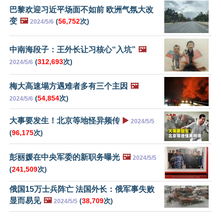
巴黎欢迎习近平场面不如前 欧洲气氛大改
变
🖼️
(
56,752
次)
2024/5/6
中南海段子：王外长让习核心“入坑”
🖼️
(
312,693
次)
2024/5/6
梅大高速塌方遇难者多有三个主因
🖼️
(
54,854
次)
2024/5/6
大事要发生！北京等地怪异频传
▶️
2024/5/5
(
96,175
次)
彭丽媛在中央军委的新职务曝光
🖼️
2024/5/5
(
241,509
次)
俄国15万士兵阵亡 法国外长：俄军事失败
显而易见
🖼️
(
38,709
次)
2024/5/5