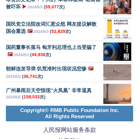
被吓坏
▶️
(
59,077
次)
2024/5/3
国民党立法院改词汇惹众怒 网友提议解散
国会重选
🖼️
(
52,829
次)
2024/5/3
国药董事长落马 匈牙利总理也上当受骗了
🖼️
(
44,936
次)
2024/5/3
朝鲜连发导弹 饥荒准时出现状况悲惨
🖼️
(
36,741
次)
2024/5/2
广州暴雨后天空惊现“火凤凰” 非常逼真
(
158,533
次)
2024/5/2
Copyright© RMB Public Foundation Inc.
All Rights Reserved
人民报网站服务条款