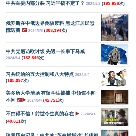
中共军委内部分裂 习近平搞不定了？
(
193,636
次)
2024/5/5
俄罗斯在中俄边界倒核废料 黑龙江居民恐
慌逃离
🖼️
(
303,194
次)
2024/5/5
中共党魁访欧讨饭 先遇一长串下马威
(
182,845
次)
2024/5/4
习共统治的五大控制和八大特点
2024/5/4
(
165,097
次)
美多所大学清场 有留学生被捕 中领馆不闻
不问
🖼️▶️
(
42,721
次)
2024/5/4
不由得不信！前世今生真的存在
▶️
2024/5/3
(
40,611
次)
珍贵历史记录：中共的“革命样板戏”老猪都