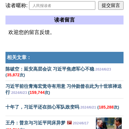
读者暱称:
读者留言
欢迎您的留言反馈。
相关文章：
陈破空：延安高层会议 习近平焦虑军心不稳
2024/6/23
(
35,872
次)
习近平前往青海宏觉寺有用意 习仲勋曾在此为十世班禅送
行
(
159,744
次)
2024/6/23
十年了，习近平还在担心军队政变吗
(
185,288
次)
2024/6/21
王丹：普京与习近平同床异梦
🖼️
2024/6/17