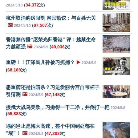
(
34,372
次)
2024/5/10
杭州取消购房限制 网民热议：与百姓无关
🖼️
(
67,507
次)
2024/5/10
香港禁传播“愿荣光归香港” 评：越禁生命
力越顽强
🖼️
(
40,036
次)
2024/5/9
重磅！！江泽民儿孙被习抓捕？
▶️
2024/5/9
(
68,189
次)
患重病还是怕暗杀？习进爱丽舍宫自带杯子
引猜测
🖼️
(
67,148
次)
2024/5/9
援俄大战乌美欧，习撇得一干二净，并倒打一耙
2024/5/8
(
55,883
次)
塌的岂止是梅大高速，整个中国到处都在
“塌”！
🖼️
(
47,202
次)
2024/5/8