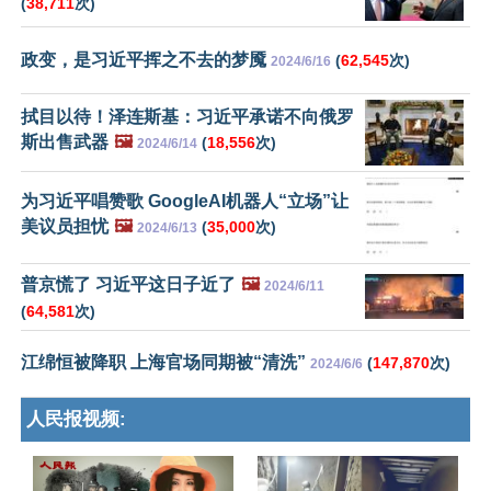
(
38,711
次)
政变，是习近平挥之不去的梦魇
(
62,545
次)
2024/6/16
拭目以待！泽连斯基：习近平承诺不向俄罗
斯出售武器
🖼️
(
18,556
次)
2024/6/14
为习近平唱赞歌 GoogleAI机器人“立场”让
美议员担忧
🖼️
(
35,000
次)
2024/6/13
普京慌了 习近平这日子近了
🖼️
2024/6/11
(
64,581
次)
江绵恒被降职 上海官场同期被“清洗”
(
147,870
次)
2024/6/6
人民报视频: