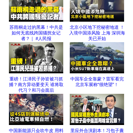
苏雨桐走过的黑幕！中共是
北京小区地下挖秘密地道 ！
如何无底线跨国骚扰女记
入境中国添风险 上海 深圳海
者？｜ #人民报
关已开始
重磅！江泽民子孙皆被习抓
中国车企全靠蒙？雷军看完
捕？南方异动要变天 谁将取
北京车展称“很绝望”！
代习？和习会面后
中国新能源只会吹牛皮 用料
里应外合演剧本！习包子囊