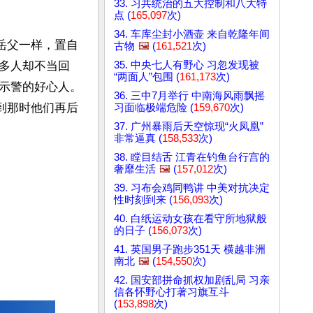
33. 习共统治的五大控制和八大特
点 (
165,097
次)
34. 车库尘封小酒壶 来自乾隆年间
岳父一样，置自
古物
🖼️
(
161,521
次)
多人却不当回
35. 中央七人有野心 习忽发现被
“两面人”包围 (
161,173
次)
示警的好心人。
36. 三中7月举行 中南海风雨飘摇
到那时他们再后
习面临极端危险 (
159,670
次)
37. 广州暴雨后天空惊现“火凤凰”
非常逼真 (
158,533
次)
38. 瞠目结舌 江青在钓鱼台行宫的
奢靡生活
🖼️
(
157,012
次)
39. 习布会鸡同鸭讲 中美对抗决定
性时刻到来 (
156,093
次)
40. 白纸运动女孩在看守所地狱般
的日子 (
156,073
次)
41. 英国男子跑步351天 横越非洲
南北
🖼️
(
154,550
次)
42. 国安部拼命抓权加剧乱局 习亲
信各怀野心打著习旗互斗
(
153,898
次)