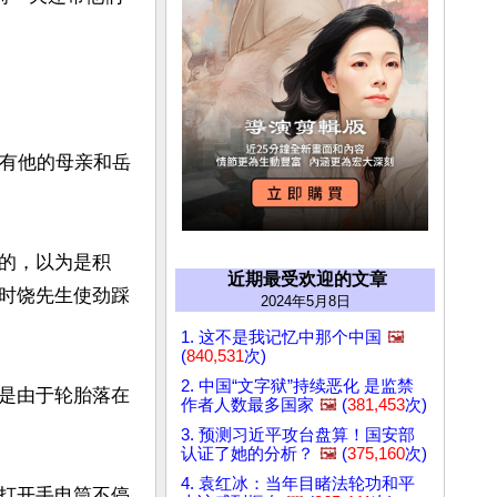
还有他的母亲和岳
的，以为是积
近期最受欢迎的文章
时饶先生使劲踩
2024年5月8日
1. 这不是我记忆中那个中国
🖼️
(
840,531
次)
2. 中国“文字狱”持续恶化 是监禁
是由于轮胎落在
作者人数最多国家
🖼️
(
381,453
次)
3. 预测习近平攻台盘算！国安部
认证了她的分析？
🖼️
(
375,160
次)
4. 袁红冰：当年目睹法轮功和平
打开手电筒不停