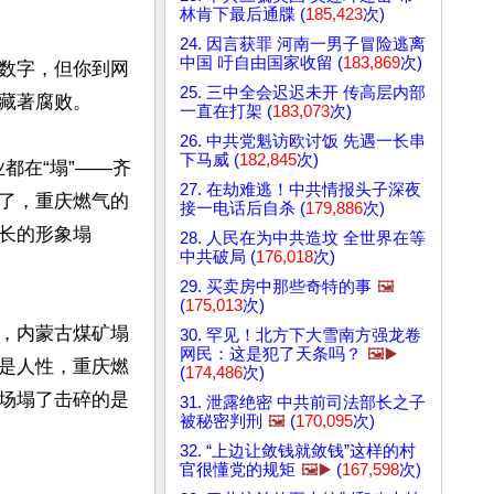
林肯下最后通牒 (
185,423
次)
24. 因言获罪 河南一男子冒险逃离
中国 吁自由国家收留 (
183,869
次)
数字，但你到网
25. 三中全会迟迟未开 传高层内部
藏著腐败。

一直在打架 (
183,073
次)
26. 中共党魁访欧讨饭 先遇一长串
下马威 (
182,845
次)
都在“塌”——齐
27. 在劫难逃！中共情报头子深夜
了，重庆燃气的
接一电话后自杀 (
179,886
次)
长的形象塌
28. 人民在为中共造坟 全世界在等
中共破局 (
176,018
次)
29. 买卖房中那些奇特的事
🖼️
(
175,013
次)
，内蒙古煤矿塌
30. 罕见！北方下大雪南方强龙卷
网民：这是犯了天条吗？
🖼️▶️
是人性，重庆燃
(
174,486
次)
场塌了击碎的是
31. 泄露绝密 中共前司法部长之子
被秘密判刑
🖼️
(
170,095
次)
32. “上边让敛钱就敛钱”这样的村
官很懂党的规矩
🖼️▶️
(
167,598
次)