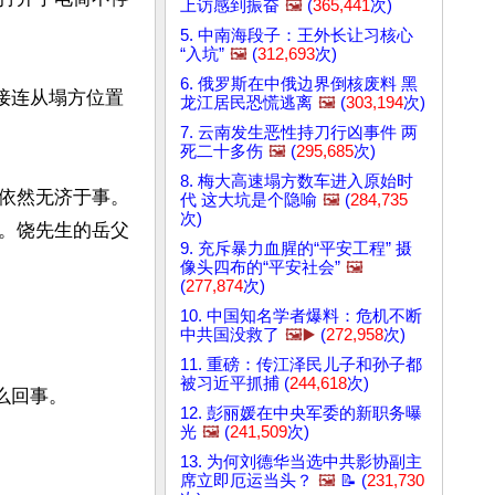
上访感到振奋
🖼️
(
365,441
次)
5. 中南海段子：王外长让习核心
“入坑”
🖼️
(
312,693
次)
6. 俄罗斯在中俄边界倒核废料 黑
接连从塌方位置
龙江居民恐慌逃离
🖼️
(
303,194
次)
7. 云南发生恶性持刀行凶事件 两
死二十多伤
🖼️
(
295,685
次)
8. 梅大高速塌方数车进入原始时
依然无济于事。
代 这大坑是个隐喻
🖼️
(
284,735
次)
。饶先生的岳父
9. 充斥暴力血腥的“平安工程” 摄
像头四布的“平安社会”
🖼️
(
277,874
次)
10. 中国知名学者爆料：危机不断
中共国没救了
🖼️▶️
(
272,958
次)
11. 重磅：传江泽民儿子和孙子都
被习近平抓捕 (
244,618
次)
回事。

12. 彭丽媛在中央军委的新职务曝
光
🖼️
(
241,509
次)
13. 为何刘德华当选中共影协副主
席立即厄运当头？
🖼️
📝 (
231,730