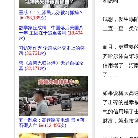
和隐喻。

重磅！！江泽民儿孙被习抓捕？
▶️
(
68,189
次)
试想，发生塌
数学家丘成桐：中国落后美国八
上查一查，类
十年 主因在于追逐名利 (
18,404
次)
而且，更重要的
习访塞作秀 沦落成外交史上的笑
话 (
36,731
次)
齐哈尔体育馆
禁《愿荣光归香港》无异自掘坟
信用塌了，河
墓 (
32,171
次)
了……

如果说梅大高
了击碎的是幸
气的信用塌了
五一乱象：高速路充电难 景区落
财富，就业市
石砸人亡
🖼️
(
12,495
次)