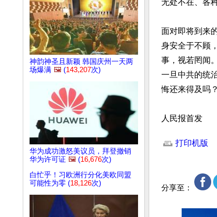
无处不在、各种
面对即将到来
身安全于不顾
事，视若罔闻
神韵神圣且新颖 韩国庆州一天两
场爆满
🖼️
(
143,207
次)
一旦中共的统
悔还来得及吗？ 
人民报首发
文章网址: http://w
打印机版
华为成功激怒美议员，拜登撤销
华为许可证
🖼️
(
16,676
次)
白忙乎！习欧洲行分化美欧同盟
可能性为零 (
18,126
次)
分享至：