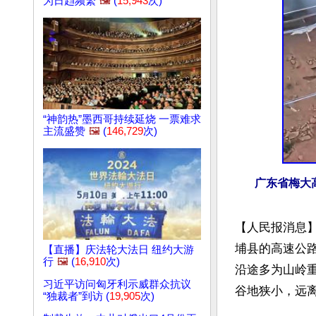
为日趋频繁
🖼️
(
15,943
次)
“神韵热”墨西哥持续延烧 一票难求
主流盛赞
🖼️
(
146,729
次)
广东省梅大
【人民报消息
埔县的高速公路
【直播】庆法轮大法日 纽约大游
行
🖼️
(
16,910
次)
沿途多为山岭
习近平访问匈牙利示威群众抗议
谷地狭小，远离
“独裁者”到访 (
19,905
次)