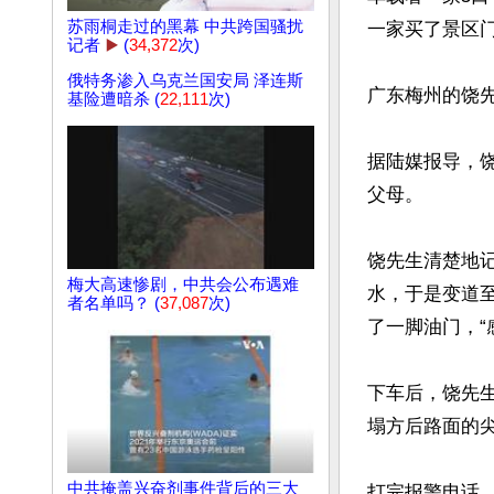
苏雨桐走过的黑幕 中共跨国骚扰
一家买了景区门
记者
▶️
(
34,372
次)
俄特务渗入乌克兰国安局 泽连斯
广东梅州的饶先
基险遭暗杀 (
22,111
次)
据陆媒报导，
父母。

饶先生清楚地
梅大高速惨剧，中共会公布遇难
水，于是变道
者名单吗？ (
37,087
次)
了一脚油门，“
下车后，饶先
塌方后路面的尖
中共掩盖兴奋剂事件背后的三大
打完报警电话