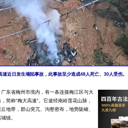
高速近日发生塌陷事故，此事故至少造成48人死亡、30人受伤
】广东省梅州市境内，有一条连接梅江区与大
，简称“梅大高速”。它途经南岭莲花山脉，
重丘地带，群山突兀、沟壑密布，地势陡峻、
城镇。
