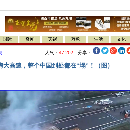
国际
奇闻
灾祸
万象
生活
文化
人气：
47,202
分享：
表
梅大高速，整个中国到处都在“塌”！（图）