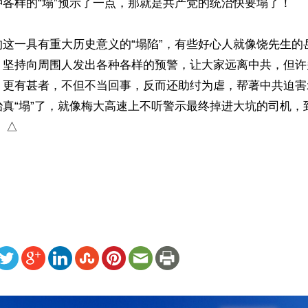
各样的“塌”预示了一点，那就是共产党的统治快要塌了！

的这一具有重大历史意义的“塌陷”，有些好心人就像饶先生的
，坚持向周围人发出各种各样的预警，让大家远离中共，但许
。更有甚者，不但不当回事，反而还助纣为虐，帮著中共迫害
治真“塌”了，就像梅大高速上不听警示最终掉进大坑的司机，
△

ww.renminbao.com/rmb/articles/2024/5/8/82647.html