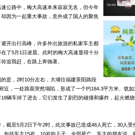
高速公路中，梅大高速本来寂寂无名，但今年
，却因为一起重大事故，意外成了国人的聚焦
了避开出行高峰，许多外出旅游的私家车主都
在了5月1日凌晨。此时的梅大高速显得十分
你追我赶，在路上奔驰著。

的是，2时10分左右，大埔往福建茶阳路段
附近，一处路面突然塌陷，形成了一个约184.3平方米、犹
有18辆车掉了进去，它们发生了剧烈的碰撞和爆炸，起火燃
，截至5月2日下午2时，此次事故已造成48人死亡，30人
，包括车主15岁、10岁的儿子，全部死亡。车主的朋友说，