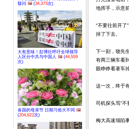
疑问
🖼️
(
34,373
次)
地挥手，示意前
“不要往前开
掉了下去。

下一刻，饶先
大有意味！彭博社呼吁全球领导
人区分中共与中国人
🖼️
(
44,559
有两三辆车看
次)
眼睁睁看著车掉
这一次，终于有
司机探头骂“不
各国的母亲节 日期习俗大不同
🖼️
(
204,622
次)
梅大高速塌陷