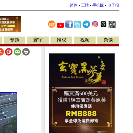
简体
-
正體
-
手机版
-
电子报
专题
寰宇
维权
视频
杂谈