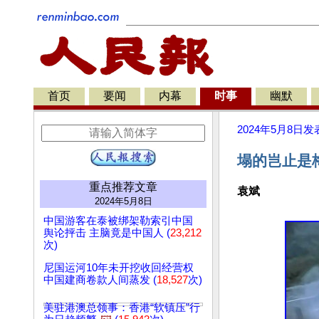
首页
要闻
内幕
时事
幽默
2024年5月8日
发
塌的岂止是
重点推荐文章
袁斌
2024年5月8日
中国游客在泰被绑架勒索引中国
舆论抨击 主脑竟是中国人 (
23,212
次)
尼国运河10年未开挖收回经营权
中国建商卷款人间蒸发 (
18,527
次)
美驻港澳总领事：香港“软镇压”行