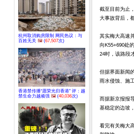
截至目前为止
大事故背后，
其实梅大高速
杭州取消购房限制 网民热议：与
百姓无关
🖼️
(
67,507
次)
向K55+69
24时，该路段
但据界面新闻
雨水侵蚀、施工
香港禁传播“愿荣光归香港” 评：越
禁生命力越顽强
🖼️
(
40,036
次)
而据新京报报
基稳定的边坡
看完有关梅大