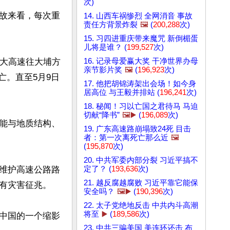
次)
故来看，每次重
14. 山西车祸惨烈 全网消音 事故
责任方背景炸裂
🖼️
(
200,288
次)
15. 习四进重庆带来魔咒 新倒楣蛋
儿将是谁？ (
199,527
次)
梅大高速往大埔方
16. 记录母爱赢大奖 干净世界办母
亲节影片奖
🖼️
(
196,923
次)
亡。直至5月9日
17. 他把胡锦涛架出会场！如今身
居高位 与王毅并排站 (
196,241
次)
18. 秘闻！习以亡国之君待马 马迫
切献“降书”
🖼️▶️
(
196,089
次)
能与地质结构、
19. 广东高速路崩塌致24死 目击
者：第一次离死亡那么近
🖼️
(
195,870
次)
20. 中共军委内部分裂 习近平搞不
维护高速公路路
定了？ (
193,636
次)
21. 越反腐越腐败 习近平靠它能保
有灾害征兆。

安全吗？
🖼️▶️
(
190,396
次)
22. 太子党绝地反击 中共内斗高潮
将至
▶️
(
189,586
次)
中国的一个缩影
23. 中共三骗美国 美连环还击 布