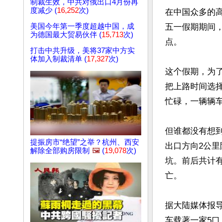
制裁生效，中共对俄出口4月份再
度减少 (
16,252
次)
在中国众多的
五一假期期间
美国今年第一季度超越中国，成
为德国最大贸易伙伴 (
15,713
次)
点。

打击中共升级，美将37家中方实
体加入制裁清单 (
17,327
次)
这个假期，为
把上路时间选择
忙碌，一辆辆车
但谁都没有想到
提振房市“绝望”之举？杭州、西安
出口方向2公里
解除全部购房限制
🖼️
(
19,078
次)
坑。前后共计
亡。

据大陆媒体报导
车载著一家5口