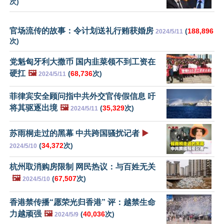
次)
官场流传的故事：令计划送礼行贿获婚房
(
188,896
2024/5/11
次)
党魁匈牙利大撒币 国内韭菜领不到工资在
硬扛
🖼️
(
68,736
次)
2024/5/11
菲律宾安全顾问指中共外交官传假信息 吁
将其驱逐出境
🖼️
(
35,329
次)
2024/5/11
苏雨桐走过的黑幕 中共跨国骚扰记者
▶️
(
34,372
次)
2024/5/10
杭州取消购房限制 网民热议：与百姓无关
🖼️
(
67,507
次)
2024/5/10
香港禁传播“愿荣光归香港” 评：越禁生命
力越顽强
🖼️
(
40,036
次)
2024/5/9