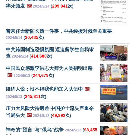
猝死频发
🖼️
(
299,941
次)
2024/5/14
普京任命新防长透一件事，中共经援对俄至关重要
(
30,485
次)
2024/5/14
中共跨国制造恐惧氛围 逼迫留学生自我审
查
(
414,680
次)
2024/5/14
中国民众感激李洪志大师为人类指明出路
🖼️
(
244,679
次)
2024/5/13
纽约人说：恨不得我也能加入队伍中
🖼️
(
245,811
次)
2024/5/13
压力大风险大待遇差 中国护士流失严重令
当局头大
🖼️
(
49,992
次)
2024/5/12
神奇的“预言”与“俄乌”战争
(
98,455
2024/5/12