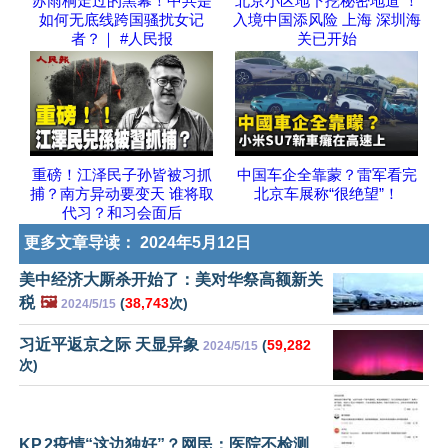
苏雨桐走过的黑幕！中共是
北京小区地下挖秘密地道 ！
如何无底线跨国骚扰女记
入境中国添风险 上海 深圳海
者？｜ #人民报
关已开始
重磅！江泽民子孙皆被习抓
中国车企全靠蒙？雷军看完
捕？南方异动要变天 谁将取
北京车展称“很绝望”！
代习？和习会面后
更多文章导读：
2024年5月12日
美中经济大厮杀开始了：美对华祭高额新关
税
🖼️
(
38,743
次)
2024/5/15
习近平返京之际 天显异象
(
59,282
2024/5/15
次)
KP.2疫情“这边独好”？网民：医院不检测