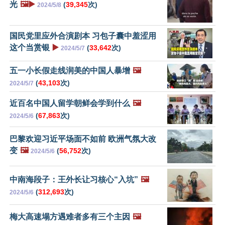
光
🖼️▶️
(
39,345
次)
2024/5/8
国民党里应外合演剧本 习包子囊中羞涩用
这个当赏银
▶️
(
33,642
次)
2024/5/7
五一小长假走线润美的中国人暴增
🖼️
(
43,103
次)
2024/5/7
近百名中国人留学朝鲜会学到什么
🖼️
(
67,863
次)
2024/5/6
巴黎欢迎习近平场面不如前 欧洲气氛大改
变
🖼️
(
56,752
次)
2024/5/6
中南海段子：王外长让习核心“入坑”
🖼️
(
312,693
次)
2024/5/6
梅大高速塌方遇难者多有三个主因
🖼️