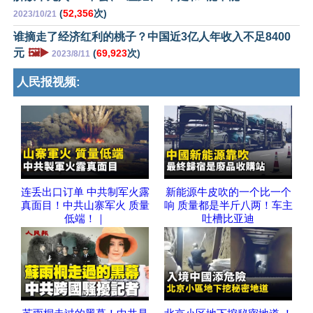
(
52,356
次)
2023/10/21
谁摘走了经济红利的桃子？中国近3亿人年收入不足8400
元
🖼️▶️
(
69,923
次)
2023/8/11
人民报视频:
连丢出口订单 中共制军火露
新能源牛皮吹的一个比一个
真面目！中共山寨军火 质量
响 质量都是半斤八两！车主
低端！｜
吐槽比亚迪