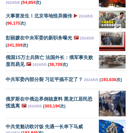
(
54,854
次)
2024/5/6
大事要发生！北京等地怪异频传
▶️
2024/5/5
(
96,175
次)
彭丽媛在中央军委的新职务曝光
🖼️
2024/5/5
(
241,509
次)
俄国15万士兵阵亡 法国外长：俄军事失败
显而易见
🖼️
(
38,709
次)
2024/5/5
中共军委内部分裂 习近平搞不定了？
(
193,636
次)
2024/5/5
俄罗斯在中俄边界倒核废料 黑龙江居民恐
慌逃离
🖼️
(
303,194
次)
2024/5/5
中共党魁访欧讨饭 先遇一长串下马威
(
182,845
次)