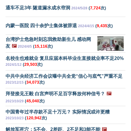
通车不足3年 隧道漏水成水帘洞
(
7,724
次)
2024/5/28
内蒙一医院 四十余护士集体被辞退
(
9,435
次)
2024/4/15
台湾护士危急时刻忘我救助新生儿 感动网
友
🖼️
(
15,116
次)
2024/4/5
名校生也难就业 复旦应届本科毕业生直接就业率不足20%
(
29,503
次)
2024/1/12
中共中央经济工作会议曝中共全党“信心与底气”严重不足
(
34,073
次)
2023/12/15
拜登接见王毅 白宫声明不足百字释放何种信号？
🖼️
(
45,040
次)
2023/10/29
中国青年过半存款不足十万元？ 实际情况或许更糟
(
120,942
次)
2023/10/23
解放军死穴：5不会、2差距、2不足和3能不能
🖼️