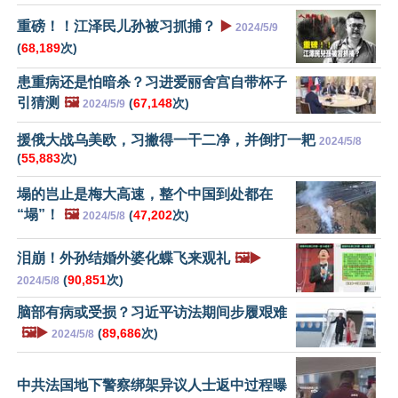
重磅！！江泽民儿孙被习抓捕？
▶️
2024/5/9
(
68,189
次)
患重病还是怕暗杀？习进爱丽舍宫自带杯子
引猜测
🖼️
(
67,148
次)
2024/5/9
援俄大战乌美欧，习撇得一干二净，并倒打一耙
2024/5/8
(
55,883
次)
塌的岂止是梅大高速，整个中国到处都在
“塌”！
🖼️
(
47,202
次)
2024/5/8
泪崩！外孙结婚外婆化蝶飞来观礼
🖼️▶️
(
90,851
次)
2024/5/8
脑部有病或受损？习近平访法期间步履艰难
🖼️▶️
(
89,686
次)
2024/5/8
中共法国地下警察绑架异议人士返中过程曝