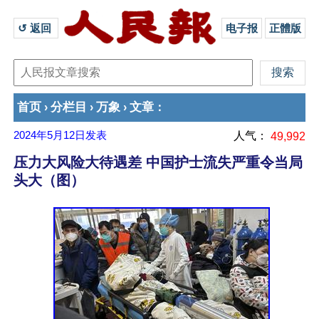
↺ 返回 
电子报
正體版
首页
分栏目
万象
文章
›
›
›
：
2024年5月12日
发表
人气：
49,992
压力大风险大待遇差 中国护士流失严重令当局
头大（图）