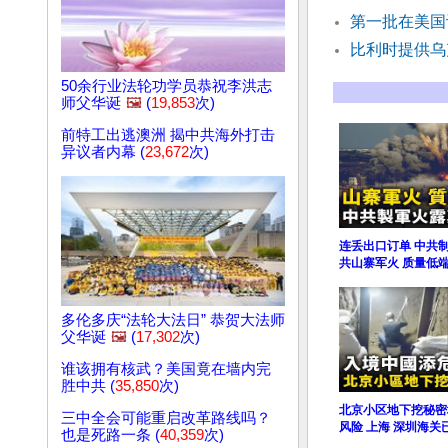
第一批在美国
比利时提供乌
50余行业法轮功学员恭祝李洪志
师父华诞
🖼️
(
19,853
次)
前特工出逃澳洲 揭中共海外打击
异议者内幕 (
23,672
次)
连丢出口订单 中共
共山寨军火 质量低
多伦多庆“法轮大法日” 恭贺大法师
父华诞
🖼️
(
17,302
次)
谁该拥有核武？美国竟在墙内完
胜中共 (
35,850
次)
北京小区地下挖秘密
三中全会可能重启改革路线吗？
风险 上海 深圳海关
也是死路一条 (
40,359
次)