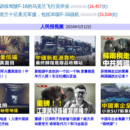
训练驾驶F-16的乌克兰飞行员毕业
(
16,457
次)
2024/5/30
克兰十亿美元军援，包括30架F-16战机
(
15,534
次)
2024/5/29
人民报视频
2024年5月12日
制军火露真面目！中
新能源牛皮吹的一个比一个响 质量都是
苏雨桐走过的黑幕
端！｜
半斤八两！车主吐槽比亚迪
跨国骚扰女记者？｜
地道 ！入境中国添
重磅！江泽民子孙皆被习抓捕？南方异
中国车企全靠蒙？
已开始
动要变天 谁将取代习？和习会面后
“很绝望”！