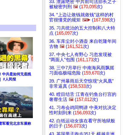
33. 泄露绝密 中共前司法部长之子
被秘密判刑
🖼️
(
170,095
次)
34. “上边让敛钱就敛钱”这样的村
官很懂党的规矩
🖼️▶️
(
167,598
次)
35. 习共统治的五大控制和八大特
点 (
165,097
次)
36. 车库尘封小酒壶 来自乾隆年间
古物
🖼️
(
161,521
次)
37. 中央七人有野心 习忽发现被
“两面人”包围 (
161,173
次)
38. 三中7月举行 中南海风雨飘摇
习面临极端危险 (
159,670
次)
！中共是如何无底线
 #人民报
39. 广州暴雨后天空惊现“火凤凰”
非常逼真 (
158,533
次)
40. 瞠目结舌 江青在钓鱼台行宫的
奢靡生活
🖼️
(
157,012
次)
41. 习布会鸡同鸭讲 中美对抗决定
性时刻到来 (
156,093
次)
42. 白纸运动女孩在看守所地狱般
雷军看完北京车展称
的日子 (
156,073
次)
43. 英国男子跑步351天 横越非洲