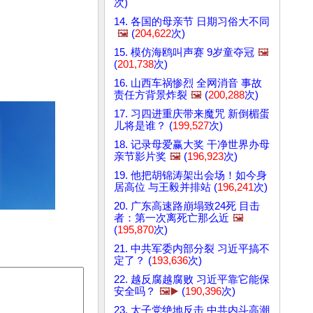
次)
14. 各国的母亲节 日期习俗大不同
🖼️
(
204,622
次)
15. 模仿海鸥叫声赛 9岁童夺冠
🖼️
(
201,738
次)
16. 山西车祸惨烈 全网消音 事故
责任方背景炸裂
🖼️
(
200,288
次)
17. 习四进重庆带来魔咒 新倒楣蛋
儿将是谁？ (
199,527
次)
18. 记录母爱赢大奖 干净世界办母
亲节影片奖
🖼️
(
196,923
次)
19. 他把胡锦涛架出会场！如今身
居高位 与王毅并排站 (
196,241
次)
20. 广东高速路崩塌致24死 目击
者：第一次离死亡那么近
🖼️
(
195,870
次)
21. 中共军委内部分裂 习近平搞不
定了？ (
193,636
次)
22. 越反腐越腐败 习近平靠它能保
安全吗？
🖼️▶️
(
190,396
次)
23. 太子党绝地反击 中共内斗高潮