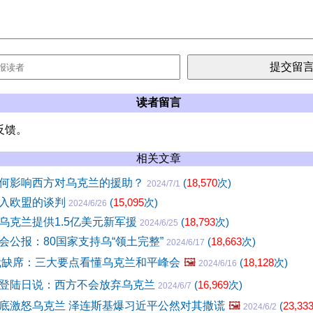
读者留言
反馈。
相关文章
何影响西方对乌克兰的援助？
(
18,570
次)
2024/7/1
入欧盟的谈判
(
15,095
次)
2024/6/26
乌克兰提供1.5亿美元新军援
(
18,793
次)
2024/6/25
会公报：80国家支持乌“领土完整”
(
18,663
次)
2024/6/17
俄缺席：三大要点看懂乌克兰和平峰会
🖼️
(
18,128
次)
2024/6/16
登陆日说：西方不会放弃乌克兰
(
16,969
次)
2024/6/7
底激怒乌克兰 泽连斯基爆习近平公然对其撒谎
🖼️
(
23,33
2024/6/2