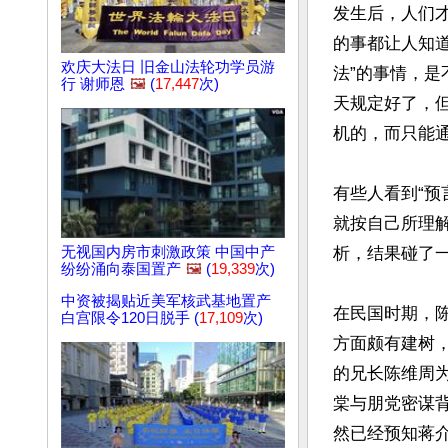
发生后，人们才
的事都让人知道
欢庆大法日 旧金山法轮功学员游
法”的事情，是
行 谢师恩
🖼️
(
17,447
次)
天规定好了，但
机的，而只能通
有些人看到“预
就按自己所理
无视国内房市刺激政策 中国中产
析，结果碰了一
纷纷涌向泰国置产
🖼️
(
19,339
次)
中资被揭贴近美军核武基地置产
在民国时期，
白宫限令120日脱手 (
17,109
次)
方面颇有建树，
的兄长陈维周为
棠与朋党密谋背
然已经预知蒋介