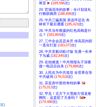
将至
▶️
(
189,586
次)
24. 官场流传的故事：令计划送礼
行贿获婚房 (
188,896
次)
25. 中共三骗美国 美连环还击 布
林肯下最后通牒 (
185,423
次)
26. 中共当年救援的红色高棉是什
么？ (
183,804
次)
27. 三中全会迟迟未开 传高层内部
一直在打架 (
183,073
次)
28. 中共党魁访欧讨饭 先遇一长串
下马威 (
182,845
次)
29. 在劫难逃！中共情报头子深夜
接一电话后自杀 (
179,886
次)
30. 人民在为中共造坟 全世界在等
中共破局 (
176,018
次)
31. 买卖房中那些奇特的事
🖼️
(
175,013
次)
32. 罕见！北方下大雪南方强龙卷
网民：这是犯了天条吗？
🖼️▶️
(
174,486
次)
3
次)