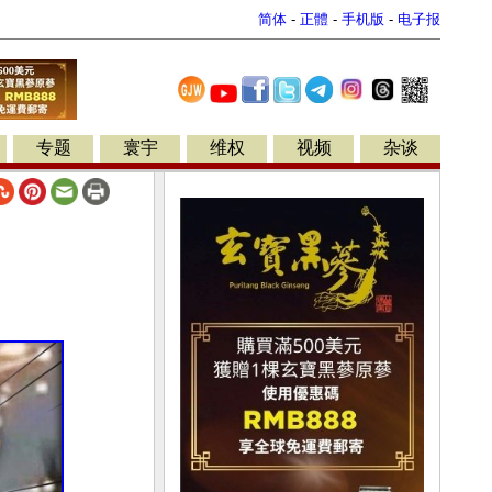
简体
-
正體
-
手机版
-
电子报
专题
寰宇
维权
视频
杂谈