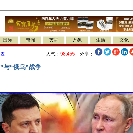
国际
奇闻
灾祸
万象
生活
文化
人气：
98,455
分享：
发表
”与“俄乌”战争