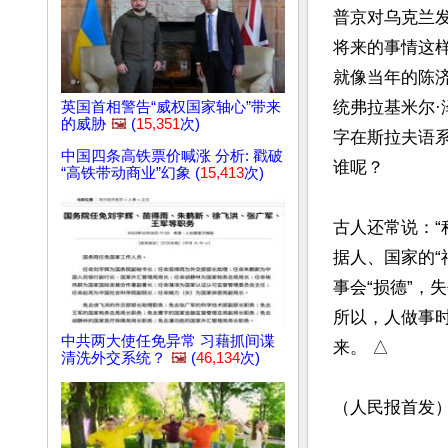
普京对乌克兰
将来的事情这
就像当年的陈
统弗拉基米尔·泽
英国首相警告“威权国家轴心”带来
的威胁
🖼️
(
15,351
次)
字在斯拉夫语
中国四条高铁票价喊涨 分析: 戳破
谁呢？

“高铁带动商业”幻象 (
15,413
次)
古人还常说：“
据人、国家的“
事会“损德”，
所以，人做事
中共两大使任免异常 习藉抓间谍
来。 △

清洗外交系统？
🖼️
(
46,134
次)
（人民报首发
文章网址: http://w