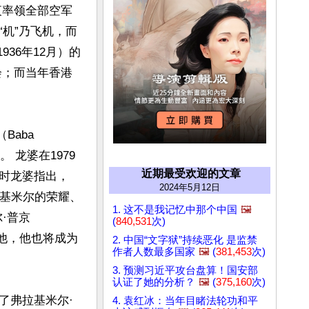
夜率领全部空军
“机”乃飞机，而
36年12月）的
会；而当年香港
aba 
 龙婆在1979
近期最受欢迎的文章
时龙婆指出，
2024年5月12日
拉基米尔的荣耀、
1. 这不是我记忆中那个中国
🖼️
·普京
(
840,531
次)
路给他，他也将成为
2. 中国“文字狱”持续恶化 是监禁
作者人数最多国家
🖼️
(
381,453
次)
3. 预测习近平攻台盘算！国安部
认证了她的分析？
🖼️
(
375,160
次)
了弗拉基米尔·
4. 袁红冰：当年目睹法轮功和平