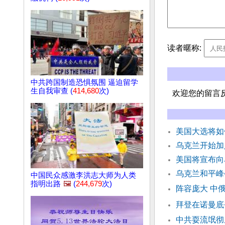
读者暱称:
中共跨国制造恐惧氛围 逼迫留学
生自我审查 (
414,680
次)
欢迎您的留言
美国大选将如
乌克兰开始加
美国将宣布向
乌克兰和平峰
中国民众感激李洪志大师为人类
指明出路
🖼️
(
244,679
次)
阵容庞大 中
拜登在诺曼底
中共耍流氓彻