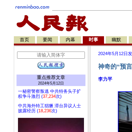
首页
要闻
内幕
时事
幽默
2024年5月12日
神奇的“预言
重点推荐文章
李力平
2024年5月12日
一秘密警察叛逃 中共特务头子扩
权争斗激烈 (
37,234
次)
中共海外特工猖獗 滞台异议人士
披露经历 (
18,236
次)