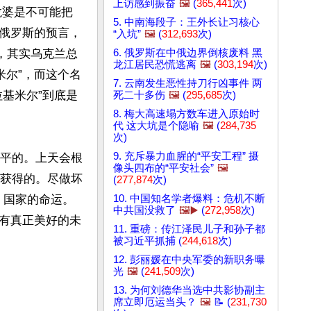
上访感到振奋
🖼️
(
365,441
次)
龙婆是不可能把
5. 中南海段子：王外长让习核心
俄罗斯的预言，
“入坑”
🖼️
(
312,693
次)
6. 俄罗斯在中俄边界倒核废料 黑
，其实乌克兰总
龙江居民恐慌逃离
🖼️
(
303,194
次)
基米尔”，而这个名
7. 云南发生恶性持刀行凶事件 两
基米尔”到底是
死二十多伤
🖼️
(
295,685
次)
8. 梅大高速塌方数车进入原始时
代 这大坑是个隐喻
🖼️
(
284,735
次)
9. 充斥暴力血腥的“平安工程” 摄
公平的。上天会根
像头四布的“平安社会”
🖼️
而获得的。尽做坏
(
277,874
次)
10. 中国知名学者爆料：危机不断
、国家的命运。
中共国没救了
🖼️▶️
(
272,958
次)
有真正美好的未
11. 重磅：传江泽民儿子和孙子都
被习近平抓捕 (
244,618
次)
12. 彭丽媛在中央军委的新职务曝
光
🖼️
(
241,509
次)
13. 为何刘德华当选中共影协副主
席立即厄运当头？
🖼️
📝 (
231,730