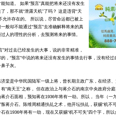
能知道。 如果“预言”真能把将来还没有发生
了，那不就“泄露天机”了吗？ 这是违背“天
不允许存在的。 所以说，尽管命运都已被上
一般却不能通过“预言”去准确解释将来的真
过人的理性的分析，去预测将来的事情。

言”对过去已经发生的大事，说的非常精准，
解的，“预言”中说的将来还没有发生的事情去行事，没有经过
鼻子灰。

陈济棠是中华民国陆军一级上将，曾长期主政广东，在经济、
有“南天王”之称， 但在政治上与蒋介石的南京中央政府分庭
蒋介石面相，预知蒋在1936年将有一劫。所以， 当年（一
叛蒋介石。陈维周精通扶乩之术，他开坛扶乩，获赐“机不可
石在1936年将有一劫，现在又获赐“机不可失”四个字，所