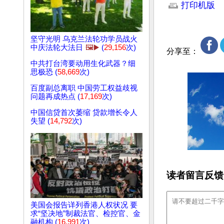
打印机版
坚守光明 乌克兰法轮功学员战火
中庆法轮大法日
🖼️▶️
(
29,156
次)
分享至：
中共打台湾要动用生化武器？细
思极恐 (
58,669
次)
百度副总离职 中国劳工权益歧视
问题再成热点 (
17,169
次)
中国信贷首次萎缩 贷款增长令人
失望 (
14,792
次)
读者留言反馈
美国会报告详列香港人权状况 要
求“坚决地”制裁法官、检控官、金
融机构 (
16,991
次)