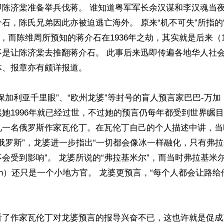
即陈济棠准备举兵伐蒋。 谁知道粤军军长余汉谋和李汉魂当
石，陈氏兄弟因此亦被迫逃亡海外。 原来“机不可失”所指的
”，而陈维周所预知的蒋介石在1936年之劫，其实就是后来（19
不是让陈济棠去推翻蒋介石。 此事后来迅即传遍各地华人社
、报章亦有颇详报道。

保加利亚千里眼”、“欧州龙婆”等封号的盲人预言家巴巴-万加（B
虽然她1996年就已经过世，不过她的预言仍每年都受到世界瞩目。
见一名俄罗斯作家瓦伦丁。在瓦伦丁自己的个人描述中讲，当
俄罗斯”，龙婆进一步指出“一切都会像冰一样融化，只有弗
会受到影响”。 龙婆所说的“弗拉基米尔”，而当时弗拉基米尔
r Putin）还只是一个小地方官。 龙婆更预言，“每个人都会让
看了作家瓦伦丁对龙婆预言的报导兴奋不已，这也许就是促成