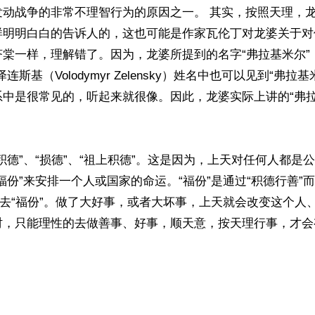
发动战争的非常不理智行为的原因之一。 其实，按照天理，
样明明白白的告诉人的，这也可能是作家瓦伦丁对龙婆关于对
济棠一样，理解错了。因为，龙婆所提到的名字“弗拉基米尔”
连斯基（Volodymyr Zelensky）姓名中也可以见到“弗拉
系中是很常见的，听起来就很像。因此，龙婆实际上讲的“弗拉
积德”、“损德”、“祖上积德”。这是因为，上天对任何人都是
福份”来安排一个人或国家的命运。“福份”是通过“积德行善”
失去“福份”。做了大好事，或者大坏事，上天就会改变这个人
时，只能理性的去做善事、好事，顺天意，按天理行事，才会
）
ww.renminbao.com/rmb/articles/2024/5/12/82729.html