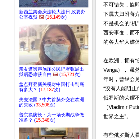
不可错失，旋
新西兰集会庆法轮大法日 政要办
下属去归附蒋介
公室祝贺
🖼️
(
16,149
次)
不是机会的“机
西安事变，而
的各大华人媒体
在欧洲，拥有“
亲友遭噤声施压公民记者张展出
Vanga）， 
狱后恐难获自由
🖼️
(
15,721
次)
年时，曾经会
盘点拜登新关税对中国打击到底
“没有人能阻止
有多大？ (
17,137
次)
俄罗斯的荣耀不
失去法国？中共首脑外交在欧洲
的失败 (
33,506
次)
（Vladimi
普京换防长：为一场长期战争做
世界之主”。

准备？ (
15,348
次)
有些俄罗斯人