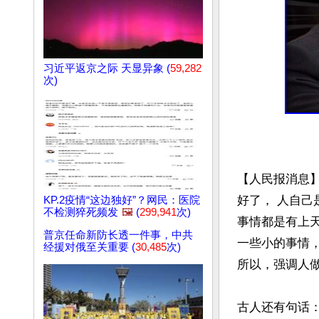
习近平返京之际 天显异象 (
59,282
次)
【人民报消息
好了， 人自己
KP.2疫情“这边独好”？网民：医院
不检测猝死频发
🖼️
(
299,941
次)
事情都是有上
普京任命新防长透一件事，中共
一些小的事情，
经援对俄至关重要 (
30,485
次)
所以，强调人做
古人还有句话：