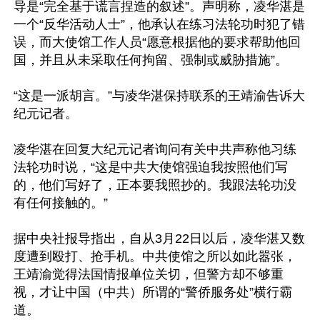
导是“完全基于谎言捏造的叙述”。声明称，凌华湛是
一个“反华活动人士”，他承认在练习法轮功时犯了错
误，而大使馆工作人员“愿意根据他的要求帮助他回
国，并且从未采取任何拘留、强制或威胁措施”。

“这是一派胡言。”与凌华湛保持联系的王靖渝告诉大
纪元记者。

凌华湛在回复大纪元记者询问有关中共声称他习练
法轮功时说，“这是中共大使馆强迫我按照他们写
的，他们写好了，正本要我照抄的。我跟法轮功没
有任何接触的。”

据中央社报导指出，自从3月22日以后，凌华湛又数
度遭到殴打、抢手机。中共使馆之所以如此嚣张，
王靖渝觉得法国情报单位关切，但警方却不够重
视，才让中国（中共）所谓的“警侨服务处”横行霸
道。
