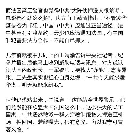
而法国高层警官也觉得中共“大阵仗押送人很荒谬，
电影都不敢这么拍”。法方向王靖渝指出，“不管凌华
湛是否为罪犯，中国（中共）应通过正当途径，法
中甚至有引渡条约，最少也应该通知法国，有中国
罪犯需要法方合作，不能自己抓人”。

几年前就被中共盯上的王靖渝告诉中央社记者，纪
录片播出后他马上收到威胁电话与讯息，对方说认
识法国内政部长、三军统帅，要找人“办他”，态度嚣
张。王先生其实也担心自身处境，“中共今天能绑凌
华湛，明天就能来绑我”。

但他仍想站出来，并说道：“这能给全世界警示，他
们竟然能在欧盟大国法国这么干，这么强大的民主
国家，中共居然敢派一群人穿著制服把人押送至机
场、押回国。若能曝光，很有意义。所以我宁可冒
著风险。”
