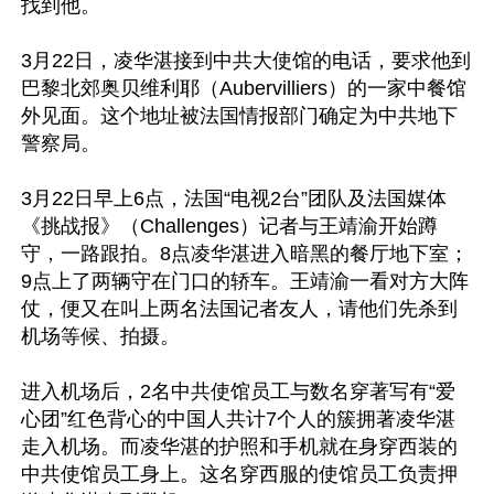
找到他。

3月22日，凌华湛接到中共大使馆的电话，要求他到
巴黎北郊奥贝维利耶（Aubervilliers）的一家中餐馆
外见面。这个地址被法国情报部门确定为中共地下
警察局。

3月22日早上6点，法国“电视2台”团队及法国媒体
《挑战报》（Challenges）记者与王靖渝开始蹲
守，一路跟拍。8点凌华湛进入暗黑的餐厅地下室；
9点上了两辆守在门口的轿车。王靖渝一看对方大阵
仗，便又在叫上两名法国记者友人，请他们先杀到
机场等候、拍摄。

进入机场后，2名中共使馆员工与数名穿著写有“爱
心团”红色背心的中国人共计7个人的簇拥著凌华湛
走入机场。而凌华湛的护照和手机就在身穿西装的
中共使馆员工身上。这名穿西服的使馆员工负责押