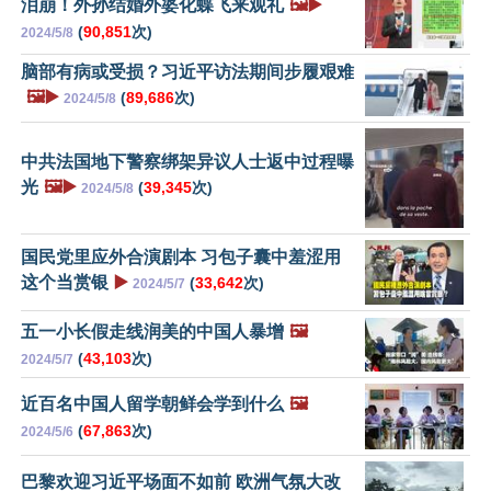
泪崩！外孙结婚外婆化蝶飞来观礼
🖼️▶️
(
90,851
次)
2024/5/8
脑部有病或受损？习近平访法期间步履艰难
🖼️▶️
(
89,686
次)
2024/5/8
中共法国地下警察绑架异议人士返中过程曝
光
🖼️▶️
(
39,345
次)
2024/5/8
国民党里应外合演剧本 习包子囊中羞涩用
这个当赏银
▶️
(
33,642
次)
2024/5/7
五一小长假走线润美的中国人暴增
🖼️
(
43,103
次)
2024/5/7
近百名中国人留学朝鲜会学到什么
🖼️
(
67,863
次)
2024/5/6
巴黎欢迎习近平场面不如前 欧洲气氛大改