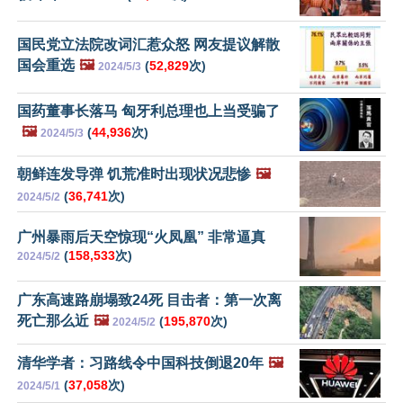
国民党立法院改词汇惹众怒 网友提议解散
国会重选
🖼️
(
52,829
次)
2024/5/3
国药董事长落马 匈牙利总理也上当受骗了
🖼️
(
44,936
次)
2024/5/3
朝鲜连发导弹 饥荒准时出现状况悲惨
🖼️
(
36,741
次)
2024/5/2
广州暴雨后天空惊现“火凤凰” 非常逼真
(
158,533
次)
2024/5/2
广东高速路崩塌致24死 目击者：第一次离
死亡那么近
🖼️
(
195,870
次)
2024/5/2
清华学者：习路线令中国科技倒退20年
🖼️
(
37,058
次)
2024/5/1