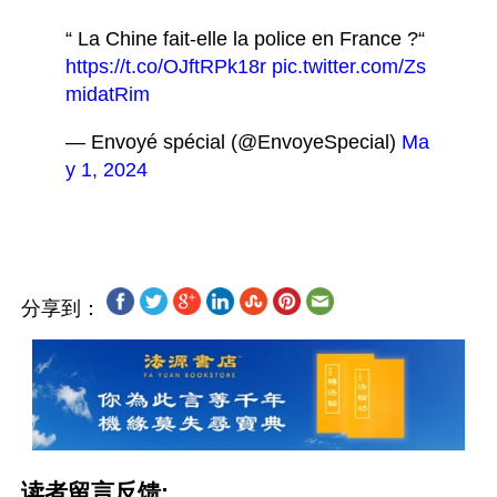
“ La Chine fait-elle la police en France ?“ 
https://t.co/OJftRPk18r
pic.twitter.com/Zs
midatRim
— Envoyé spécial (@EnvoyeSpecial) 
Ma
y 1, 2024
分享到：
读者留言反馈: