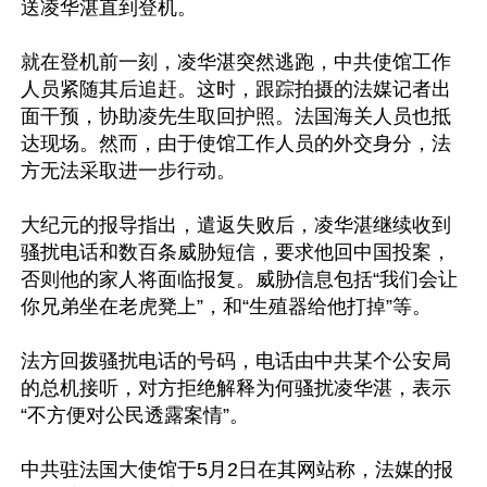
送凌华湛直到登机。

就在登机前一刻，凌华湛突然逃跑，中共使馆工作
人员紧随其后追赶。这时，跟踪拍摄的法媒记者出
面干预，协助凌先生取回护照。法国海关人员也抵
达现场。然而，由于使馆工作人员的外交身分，法
方无法采取进一步行动。

大纪元的报导指出，遣返失败后，凌华湛继续收到
骚扰电话和数百条威胁短信，要求他回中国投案，
否则他的家人将面临报复。威胁信息包括“我们会让
你兄弟坐在老虎凳上”，和“生殖器给他打掉”等。

法方回拨骚扰电话的号码，电话由中共某个公安局
的总机接听，对方拒绝解释为何骚扰凌华湛，表示
“不方便对公民透露案情”。

中共驻法国大使馆于5月2日在其网站称，法媒的报