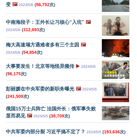
变
🖼️
(
56,752
次)
2024/5/6
中南海段子：王外长让习核心“入坑”
🖼️
(
312,693
次)
2024/5/6
梅大高速塌方遇难者多有三个主因
🖼️
(
54,854
次)
2024/5/6
大事要发生！北京等地怪异频传
▶️
2024/5/5
(
96,175
次)
彭丽媛在中央军委的新职务曝光
🖼️
2024/5/5
(
241,509
次)
俄国15万士兵阵亡 法国外长：俄军事失败
显而易见
🖼️
(
38,709
次)
2024/5/5
中共军委内部分裂 习近平搞不定了？
(
193,636
次)
2024/5/5