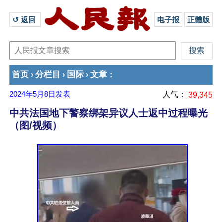
↺ 返回 
电子报
正體版
首页
分栏目
国际
文章
›
›
›
：
2024年5月8日
发表
人气：
39,345
中共法国地下警察绑架异议人士返中过程曝光
（图/视频）