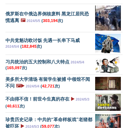
俄罗斯在中俄边界倒核废料 黑龙江居民恐
慌逃离
🖼️
(
303,194
次)
2024/5/5
中共党魁访欧讨饭 先遇一长串下马威
(
182,845
次)
2024/5/4
习共统治的五大控制和八大特点
2024/5/4
(
165,097
次)
美多所大学清场 有留学生被捕 中领馆不闻
不问
🖼️▶️
(
42,721
次)
2024/5/4
不由得不信！前世今生真的存在
▶️
2024/5/3
(
40,611
次)
珍贵历史记录：中共的“革命样板戏”老猪都
被吓坏
▶️
(
59,077
次)
2024/5/3