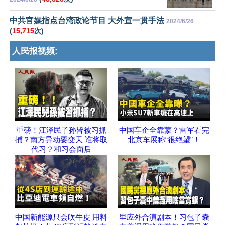
中共官媒指点台湾政论节目 大外宣一贯手法
2024/6/26
(
15,715
次)
人民报视频:
重磅！江泽民子孙皆被习抓
中国车企全靠蒙？雷军看完
捕？南方异动要变天 谁将取
北京车展称“很绝望”！
代习？和习会面后
中国新能源只会吹牛皮 用料
里应外合演剧本！习包子囊