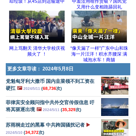
却垃圾！从4S店到运输途中
中羞涩用啥作赏银？国民党
又用什么变相跪舔回礼
网上骂翻天 清华大学校庆视
“像天漏了一样”广东中山和珠
频火了 ！
海一片汪洋！积水齐腰深 满
城泡水车！商舖
更多文章导读：
2024年5月8日
党魁匈牙利大撒币 国内韭菜领不到工资在
硬扛
🖼️
(
68,736
次)
2024/5/11
菲律宾安全顾问指中共外交官传假信息 吁
将其驱逐出境
🖼️
(
35,329
次)
2024/5/11
苏雨桐走过的黑幕 中共跨国骚扰记者
▶️
(
34,372
次)
2024/5/10