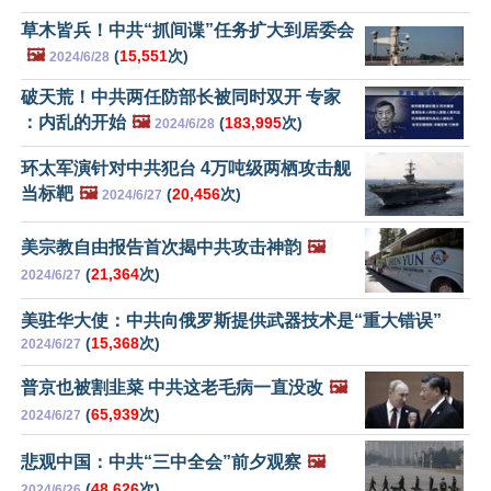
草木皆兵！中共“抓间谍”任务扩大到居委会
🖼️
(
15,551
次)
2024/6/28
破天荒！中共两任防部长被同时双开 专家
：内乱的开始
🖼️
(
183,995
次)
2024/6/28
环太军演针对中共犯台 4万吨级两栖攻击舰
当标靶
🖼️
(
20,456
次)
2024/6/27
美宗教自由报告首次揭中共攻击神韵
🖼️
(
21,364
次)
2024/6/27
美驻华大使：中共向俄罗斯提供武器技术是“重大错误”
(
15,368
次)
2024/6/27
普京也被割韭菜 中共这老毛病一直没改
🖼️
(
65,939
次)
2024/6/27
悲观中国：中共“三中全会”前夕观察
🖼️
(
48,626
次)
2024/6/26