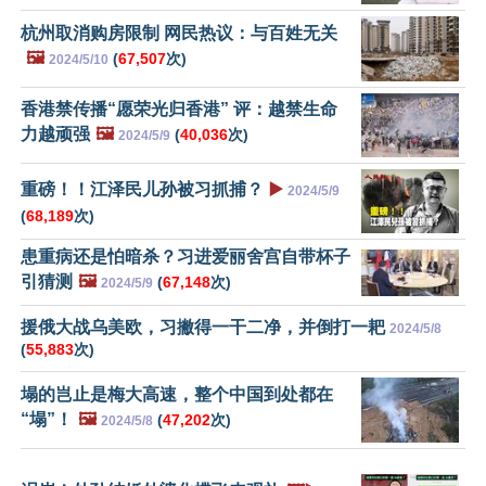
杭州取消购房限制 网民热议：与百姓无关
🖼️
(
67,507
次)
2024/5/10
香港禁传播“愿荣光归香港” 评：越禁生命
力越顽强
🖼️
(
40,036
次)
2024/5/9
重磅！！江泽民儿孙被习抓捕？
▶️
2024/5/9
(
68,189
次)
患重病还是怕暗杀？习进爱丽舍宫自带杯子
引猜测
🖼️
(
67,148
次)
2024/5/9
援俄大战乌美欧，习撇得一干二净，并倒打一耙
2024/5/8
(
55,883
次)
塌的岂止是梅大高速，整个中国到处都在
“塌”！
🖼️
(
47,202
次)
2024/5/8