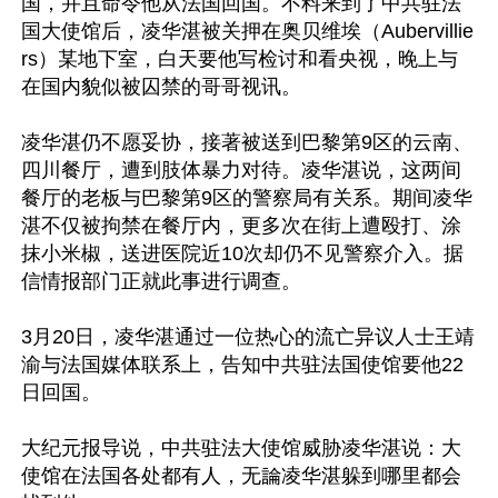
国，并且命令他从法国回国。不料来到了中共驻法
国大使馆后，凌华湛被关押在奥贝维埃（Aubervillie
rs）某地下室，白天要他写检讨和看央视，晚上与
在国内貌似被囚禁的哥哥视讯。

凌华湛仍不愿妥协，接著被送到巴黎第9区的云南、
四川餐厅，遭到肢体暴力对待。凌华湛说，这两间
餐厅的老板与巴黎第9区的警察局有关系。期间凌华
湛不仅被拘禁在餐厅内，更多次在街上遭殴打、涂
抹小米椒，送进医院近10次却仍不见警察介入。据
信情报部门正就此事进行调查。

3月20日，凌华湛通过一位热心的流亡异议人士王靖
渝与法国媒体联系上，告知中共驻法国使馆要他22
日回国。

大纪元报导说，中共驻法大使馆威胁凌华湛说：大
使馆在法国各处都有人，无論凌华湛躲到哪里都会