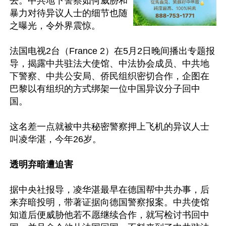
去。中共地下警察如何威胁和
暴力对待异议人士的细节也随
之曝光，令外界震惊。

法国电视2台（France 2）在5月2日晚间播出专题报
导，揭露中共驻法大使馆、中法协会成员、中共地
下警察、中共公安局、侨民组织密切合作，企图在
巴黎以有组织的方式绑架一位中国异议分子回中
国。

这名差一点就被中共秘密警察押上飞机的异议人士
叫凌华湛，今年26岁。

透明弃暗遭迫害
据中央社报导，凌华湛最早在德国帮中共办事，后
来弃暗投明，带著证据向德国警察报案。中共使馆
知道后便威胁他若不愿继续合作，就写检讨书回中