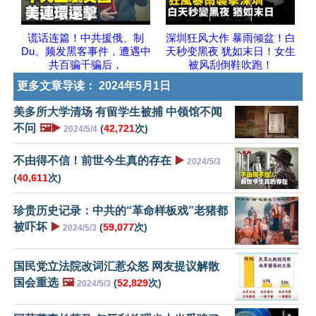
谎话连篇！中共援俄、制
深圳狂风大作 暴雨倾盆！白
Du、频发黑客事件，遭遇中
天秒变黑夜 犹如末日！女生
共百骗千骗后，
被风刮倒鞋吹跑！
更多文章导读：
2024年5月1日
美多所大学清场 有留学生被捕 中领馆不闻
不问
🖼️▶️
(
42,721
次)
2024/5/4
不由得不信！前世今生真的存在
▶️
2024/5/3
(
40,611
次)
珍贵历史记录：中共的“革命样板戏”老猪都
被吓坏
▶️
(
59,077
次)
2024/5/3
国民党立法院改词汇惹众怒 网友提议解散
国会重选
🖼️
(
52,829
次)
2024/5/3