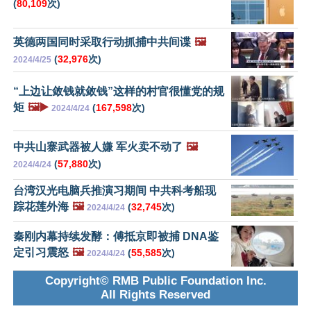
(
80,109
次)
英德两国同时采取行动抓捕中共间谍
🖼️
(
32,976
次)
2024/4/25
“上边让敛钱就敛钱”这样的村官很懂党的规
矩
🖼️▶️
(
167,598
次)
2024/4/24
中共山寨武器被人嫌 军火卖不动了
🖼️
(
57,880
次)
2024/4/24
台湾汉光电脑兵推演习期间 中共科考船现
踪花莲外海
🖼️
(
32,745
次)
2024/4/24
秦刚内幕持续发酵：傅抵京即被捕 DNA鉴
定引习震怒
🖼️
(
55,585
次)
2024/4/24
Copyright© RMB Public Foundation Inc.
All Rights Reserved