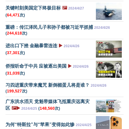
关键时刻美国定下终极目标
🖼️
2024/4/27
(
64,471
次)
重磅：传江泽民儿子和孙子都被习近平抓捕
2024/4/26
(
244,618
次)
进出口下挫 金融暴雷连连
▶️
2024/4/26
(
37,301
次)
侨报听命于中共 应被逐出美国
▶️
2024/4/26
(
31,039
次)
习四进重庆带来魔咒 新倒楣蛋儿将是谁？
2024/4/26
(
199,527
次)
广东洪水滔天 党魁带媒体飞抵重庆远离灾
区
🖼️▶️
(
148,560
次)
2024/4/25
为何“特斯拉”与“苹果”变得如此惨
2024/4/25