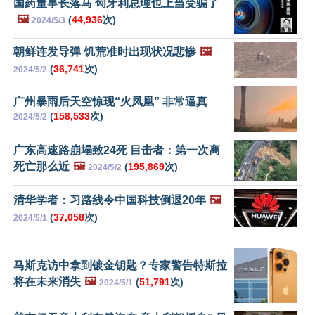
国药董事长落马 匈牙利总理也上当受骗了
🖼️
(
44,936
次)
2024/5/3
朝鲜连发导弹 饥荒准时出现状况悲惨
🖼️
(
36,741
次)
2024/5/2
广州暴雨后天空惊现“火凤凰” 非常逼真
(
158,533
次)
2024/5/2
广东高速路崩塌致24死 目击者：第一次离
死亡那么近
🖼️
(
195,869
次)
2024/5/2
清华学者：习路线令中国科技倒退20年
🖼️
(
37,058
次)
2024/5/1
马斯克访中拿到镀金钥匙？专家警告特斯拉
将在未来消失
🖼️
(
51,791
次)
2024/5/1