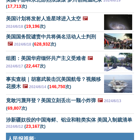
2024/6/19
(
17,713
次)
美国计划将发射人造星球进入太空
🖼️
(
19,196
次)
2024/6/18
美国国务院谴责中共将俩名活动人士判刑
🖼️
(
628,932
次)
2024/6/18
组图：美国华府缅怀共产主义受难者
🖼️
(
22,447
次)
2024/6/17
事实查核｜胡塞武装击沉美国航母？视频移
花接木
🖼️
(
146,750
次)
2024/6/14
竟敢污蔑拜登？美国立刻丢出一颗小炸弹
🖼️
2024/6/13
(
69,807
次)
涉新疆奴役的中国海鲜、铝业和鞋类实体 美国入制裁清单
(
23,167
次)
2024/6/12
人民报视频: