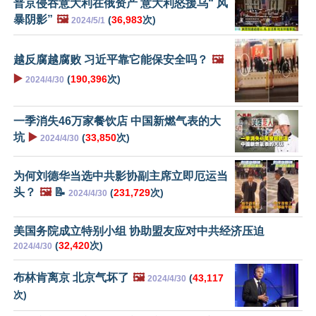
普京侵吞意大利在俄资产 意大利怒援乌“ 风
暴阴影”
🖼️
(
36,983
次)
2024/5/1
越反腐越腐败 习近平靠它能保安全吗？
🖼️
▶️
(
190,396
次)
2024/4/30
一季消失46万家餐饮店 中国新燃气表的大
坑
▶️
(
33,850
次)
2024/4/30
为何刘德华当选中共影协副主席立即厄运当
头？
🖼️
📝
(
231,729
次)
2024/4/30
美国务院成立特别小组 协助盟友应对中共经济压迫
(
32,420
次)
2024/4/30
布林肯离京 北京气坏了
🖼️
(
43,117
2024/4/30
次)