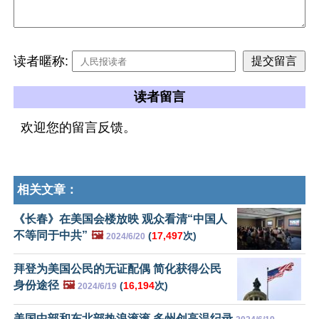
读者暱称:
读者留言
欢迎您的留言反馈。
相关文章：
《长春》在美国会楼放映 观众看清“中国人
不等同于中共”
🖼️
(
17,497
次)
2024/6/20
拜登为美国公民的无证配偶 简化获得公民
身份途径
🖼️
(
16,194
次)
2024/6/19
美国中部和东北部热浪滚滚 多州创高温纪录