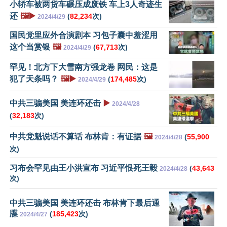
小轿车被两货车碾压成废铁 车上3人奇迹生
还
🖼️▶️
(
82,234
次)
2024/4/29
国民党里应外合演剧本 习包子囊中羞涩用
这个当赏银
🖼️
(
67,713
次)
2024/4/29
罕见！北方下大雪南方强龙卷 网民：这是
犯了天条吗？
🖼️▶️
(
174,485
次)
2024/4/29
中共三骗美国 美连环还击
▶️
2024/4/28
(
32,183
次)
中共党魁说话不算话 布林肯：有证据
🖼️
(
55,900
2024/4/28
次)
习布会罕见由王小洪宣布 习近平恨死王毅
(
43,643
2024/4/28
次)
中共三骗美国 美连环还击 布林肯下最后通
牒
(
185,423
次)
2024/4/27