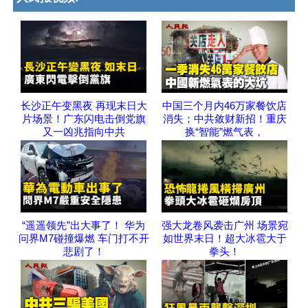
长沙正午变黑夜 再现末日大
中国三个月内46万家餐饮店
片场景！广东闪电击倒党旗
消失；中共敛财新招！重庆
又一凶兆指向中共
换“智能”燃气表，
“遥遥领先”出大事了！ 华为
强大龙卷风袭击广州 场景宛
问界M7碰撞爆燃 车门打不开
如世界末日！超大冰雹大于
悲剧了！
拳头！