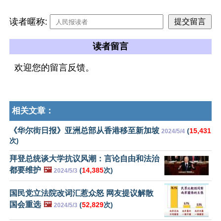
读者暱称:
读者留言
欢迎您的留言反馈。
相关文章：
《华尔街日报》亚洲总部从香港移至新加坡
(
15,431
2024/5/4
次)
拜登总统谈大学抗议风潮：言论自由和法治
都要维护
🖼️
(
14,385
次)
2024/5/3
国民党立法院改词汇惹众怒 网友提议解散
国会重选
🖼️
(
52,829
次)
2024/5/3