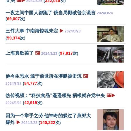
立法
🖼️▶️
(
322,018
次)
2024/3/25
一夜之间中国人都跑了 俄当局戳破普京谎言
2024/3/24
(
69,007
次)
三件大事 中南海惊魂未定
▶️
2024/3/23
(
59,374
次)
上海真歇菜了
🖼️
(
97,817
次)
2024/3/23
他今生恐水 源于前世所在潜艇被击沉
🖼️
(
84,777
次)
2024/3/23
热传视频：“科技食品”遥遥领先 祸根就在党中央
🖼️▶️
(
42,915
次)
2024/3/23
因为一个举手之劳 他神奇的躲过了燕郊大
爆炸
▶️
(
140,222
次)
2024/3/23