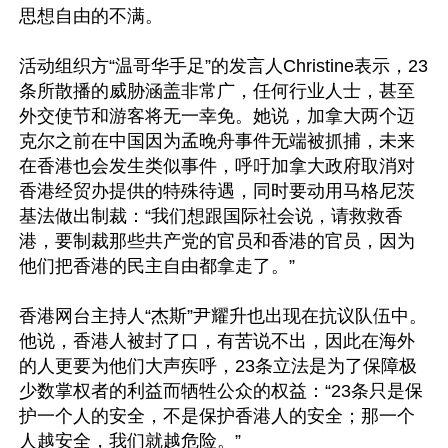
思想自由的不满。

活动组织方“温哥华手足”的发言人Christine表示，23
条所散播的威胁涵盖非常广，任何行业人士，甚至
外交使节和游客将无一幸免。她说，加拿大两个迈
克尔之前在中国因为孟晚舟事件无端被抓捕，未来
在香港也会发生类似事件，呼吁加拿大政府取消对
香港经贸办提供的特殊待遇，同时要动用马格尼茨
基法做出制裁：“我们想跟国际社会说，请救救香
港，要制裁那些共产党的官员和香港的官员，因为
他们把香港的民主自由都拿走了。”

香港网台主持人“杰斯”尹耀升也出现在抗议队伍中。
他说，香港人被封了口，有苦说不出，因此在海外
的人更要为他们大声疾呼，23条立法是为了保障极
少数掌权者的利益而牺牲公众的权益：“23条只是保
护一个人的安全，不是保护香港人的安全；那一个
人越安全，我们就越危险。”
