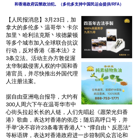
和香港政府囚禁政治犯。（多伦多支持中国民运会提供/RFA）
【人民报消息】3月23日，加
拿大的多伦多丶温哥华丶卡尔
加里丶哈利法克斯丶埃德蒙顿
等多个城市加入全球联合抗议
行动，反对香港《基本法》2
3条立法。活动主办方敦促渥
太华制裁侵害人权的中国和香
港官员，并尽快推出外国代理
人注册法案。

据自由亚洲电台报导，大约有
300人周六下午在温哥华市中
心街头拉起长长的人链，人们先唱起《愿荣光归香
港》歌曲，表达对香港的依恋；随后高呼口号，并
手举“决不容许23条毒害香港人”丶“撑自由丶反恶法”
等标语牌，表达对香港政府进一步箝制民众言论和