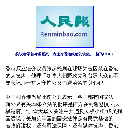
抗议者举着标语图案，表达对香港政府的愤怒。 (柳飞RFA )
香港原立法会议员张超雄则在现场为被囚禁在香港
的人发声，他呼吁加拿大朝野政党和普罗大众都不
要忘记那一群为守护公义而遭监禁的良心犯。

中国和香港当局此前公开表示，各国都有国安法，
而外界有关23条立法的批评是西方在制造恐惧丶抹
黑港府。“加拿大华人关注中共违反人权小组”成员列
国远说，美加英等国的国安法律是有民意基础的，
若政府滥权，还有司法保障丶还有媒体发声，香港