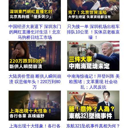
中国经济大衰退下 深圳东门
只为接一单 深圳机场出租车
的网红直播乞讨生活！北京
排队10公里 ！实体店老板哀
马驹桥日结工市场
嚎 ！
大陆房价雪崩 断供人瞬间崩
中南海惊魂记！拜登叫阵 美
溃 叹悲催年头！220万到80
欧围堵；文革重现 社会动
万
乱；人民反抗
上海出现十大怪象！各行各
东航321坠机事件真相为何？