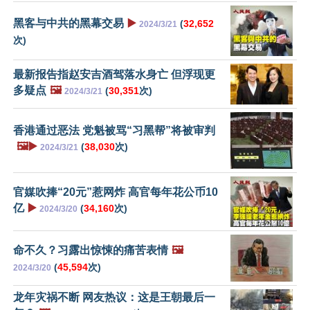
黑客与中共的黑幕交易
▶️
(
32,652
2024/3/21
次)
最新报告指赵安吉酒驾落水身亡 但浮现更
多疑点
🖼️
(
30,351
次)
2024/3/21
香港通过恶法 党魁被骂“习黑帮”将被审判
🖼️▶️
(
38,030
次)
2024/3/21
官媒吹捧“20元”惹网炸 高官每年花公币10
亿
▶️
(
34,160
次)
2024/3/20
命不久？习露出惊悚的痛苦表情
🖼️
(
45,594
次)
2024/3/20
龙年灾祸不断 网友热议：这是王朝最后一