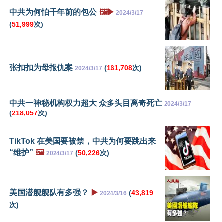
中共为何怕千年前的包公
🖼️▶️
2024/3/17
(
51,999
次)
张扣扣为母报仇案
(
161,708
次)
2024/3/17
中共一神秘机构权力超大 众多头目离奇死亡
2024/3/17
(
218,057
次)
TikTok 在美国要被禁，中共为何要跳出来
“维护”
🖼️
(
50,226
次)
2024/3/17
美国潜舰舰队有多强？
▶️
(
43,819
2024/3/16
次)