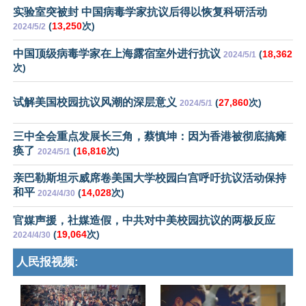
实验室突被封 中国病毒学家抗议后得以恢复科研活动
(
13,250
次)
2024/5/2
中国顶级病毒学家在上海露宿室外进行抗议
(
18,362
2024/5/1
次)
试解美国校园抗议风潮的深层意义
(
27,860
次)
2024/5/1
三中全会重点发展长三角，蔡慎坤：因为香港被彻底搞瘫
痪了
(
16,816
次)
2024/5/1
亲巴勒斯坦示威席卷美国大学校园白宫呼吁抗议活动保持
和平
(
14,028
次)
2024/4/30
官媒声援，社媒造假，中共对中美校园抗议的两极反应
(
19,064
次)
2024/4/30
人民报视频: