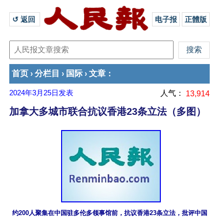
↺ 返回 
电子报
正體版
首页
分栏目
国际
文章
›
›
›
：
2024年3月25日
发表
人气：
13,914
加拿大多城市联合抗议香港23条立法（多图）
约200人聚集在中国驻多伦多领事馆前，抗议香港23条立法，批评中国