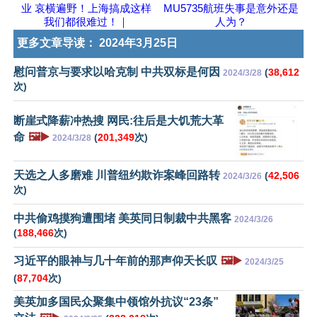
业 哀横遍野！上海搞成这样
MU5735航班失事是意外还是
我们都很难过！｜
人为？
更多文章导读：
2024年3月25日
慰问普京与要求以哈克制 中共双标是何因
(
38,612
2024/3/28
次)
断崖式降薪冲热搜 网民:往后是大饥荒大革
命
🖼️▶️
(
201,349
次)
2024/3/28
天选之人多磨难 川普纽约欺诈案峰回路转
(
42,506
2024/3/26
次)
中共偷鸡摸狗遭围堵 美英同日制裁中共黑客
2024/3/26
(
188,466
次)
习近平的眼神与几十年前的那声仰天长叹
🖼️▶️
2024/3/25
(
87,704
次)
美英加多国民众聚集中领馆外抗议“23条”