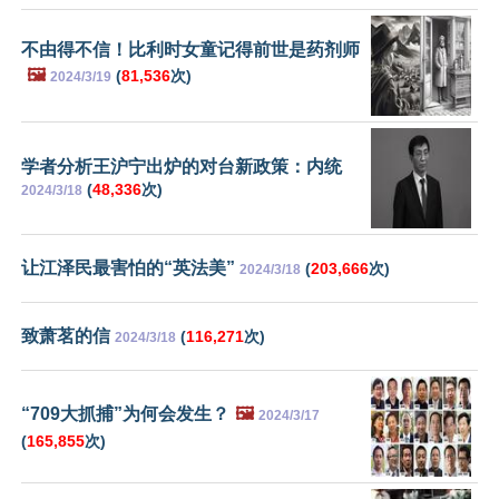
不由得不信！比利时女童记得前世是药剂师
🖼️
(
81,536
次)
2024/3/19
学者分析王沪宁出炉的对台新政策：内统
(
48,336
次)
2024/3/18
让江泽民最害怕的“英法美”
(
203,666
次)
2024/3/18
致萧茗的信
(
116,271
次)
2024/3/18
“709大抓捕”为何会发生？
🖼️
2024/3/17
(
165,855
次)