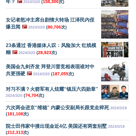
年？
🖼️
(
158,300
次)
2024/3/20
女记者怒冲主席台剧情大转场 江泽民内侄
爆丑闻
🖼️
(
80,706
次)
2024/3/20
23条通过 香港媒体人叹：风险加大 红线模
糊
🖼️
(
28,923
次)
2024/3/20
美国会九剑齐发 拜登川普竞相表现谁对中
共更强硬
🖼️
(
187,055
次)
2024/3/20
对习不满？火箭军有人炫耀“镇压六四勋章”
(
74,704
次)
2024/3/20
六次两会进京“维稳” 内蒙公安副局长跟党走猝死
2024/3/19
(
181,108
次)
院士田伟家中搜出现金近4亿 美国还有两套别墅
2024/3/19
(
212,313
次)