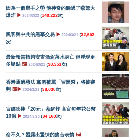
因為一個舉手之勞 他神奇的躲過了燕郊大
爆炸
▶️
(
140,222
次)
2024/3/23
黑客與中共的黑幕交易
▶️
(
32,652
2024/3/21
次)
最新報告指趙安吉酒駕落水身亡 但浮現更
多疑點
🖼️
(
30,351
次)
2024/3/21
香港通過惡法 黨魁被罵「習黑幫」將被審
判
🖼️▶️
(
38,030
次)
2024/3/21
官媒吹捧「20元」惹網炸 高官每年花公幣
10億
▶️
(
34,160
次)
2024/3/20
命不久？習露出驚悚的痛苦表情
🖼️