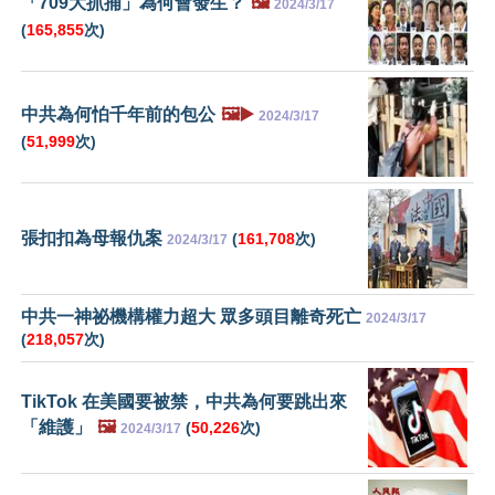
「709大抓捕」為何會發生？
🖼️
2024/3/17
(
165,855
次)
中共為何怕千年前的包公
🖼️▶️
2024/3/17
(
51,999
次)
張扣扣為母報仇案
(
161,708
次)
2024/3/17
中共一神祕機構權力超大 眾多頭目離奇死亡
2024/3/17
(
218,057
次)
TikTok 在美國要被禁，中共為何要跳出來
「維護」
🖼️
(
50,226
次)
2024/3/17