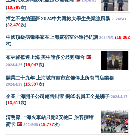
2024/5/1
(
10,769
次)
揮之不去的噩夢 2024中共再掀大學生失業強風暴
2024/5/3
(
32,470
次)
中國頂級病毒學家在上海露宿室外進行抗議
(
18,362
2024/5/1
次)
布林肯抵達上海 美中諸多分歧難彌合
🖼️
(
15,047
次)
2024/4/25
開業二十九年 上海城市超市宣佈停止所有門店業務
(
15,397
次)
2024/4/19
企業上海開子公司銷售掛零 揭85名員工全是騙子
2024/4/17
(
13,511
次)
清明節 上海火車站只開2安檢口 旅客擁堵
衝卡
🖼️
(
19,777
次)
2024/4/6