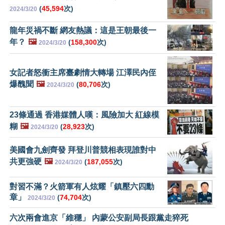
(
45,594
次)
2024/3/20
龍年災禍不斷 網友熱議：這是王朝最後一
年？
🖼️
(
158,300
次)
2024/3/20
女記者怒衝主席臺劇情大轉場 江澤民內侄
爆醜聞
🖼️
(
80,706
次)
2024/3/20
23條通過 香港媒體人嘆：風險加大 紅線模
糊
🖼️
(
28,923
次)
2024/3/20
美國會九劍齊發 拜登川普競相表現誰對中
共更強硬
🖼️
(
187,055
次)
2024/3/20
對習不滿？火箭軍有人炫耀「鎮壓六四勳
章」
(
74,704
次)
2024/3/20
六次兩會進京「維穩」 內蒙公安副局長跟黨走猝死