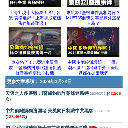
上海出現十大怪象！各行各
東航321墜機事件真相為何？
業 哀橫遍野！上海搞成這樣
MU5735航班失事是意外還是
我們都很難過！｜
人為？
車友怒了！比亞迪車質量
中國多地停辦護照！「潤」
差！ 發動機抖動跟蹦迪似的
潮不減！陸出國中介：全世
聲音轟鳴堪比拖拉機
界都在拋棄我們
更多文章導讀：
2024年3月23日
天選之人多磨難 川普紐約欺詐案峰迴路轉
(
42,506
2024/3/26
次)
中共偷雞摸狗遭圍堵 美英同日制裁中共黑客
2024/3/26
(
188,466
次)
習近平的眼神與幾十年前的那聲仰天長嘆
🖼️▶️