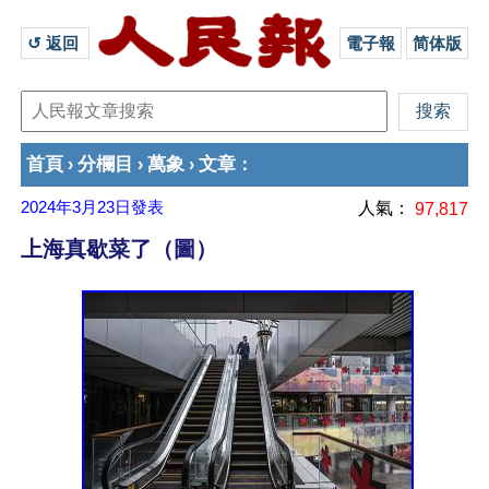
↺ 返回 
電子報
简体版
首頁
分欄目
萬象
文章
›
›
›
：
2024年3月23日
發表
人氣：
97,817
上海真歇菜了（圖）