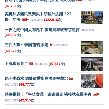
2024/3/25
(
87,704
次)
美英加多國民眾聚集中領館外抗議「23
條」立法
🖼️▶️
(
322,018
次)
2024/3/25
一夜之間中國人都跑了 俄當局戳破普京謊言
2024/3/24
(
69,007
次)
三件大事 中南海驚魂未定
▶️
2024/3/23
(
59,374
次)
上海真歇菜了
🖼️
(
97,817
次)
2024/3/23
他今生恐水 源於前世所在潛艇被擊沉
🖼️
(
84,777
次)
2024/3/23
熱傳視頻：「科技食品」遙遙領先 禍根就在黨中央
🖼️▶️
(
42,915
次)
2024/3/23