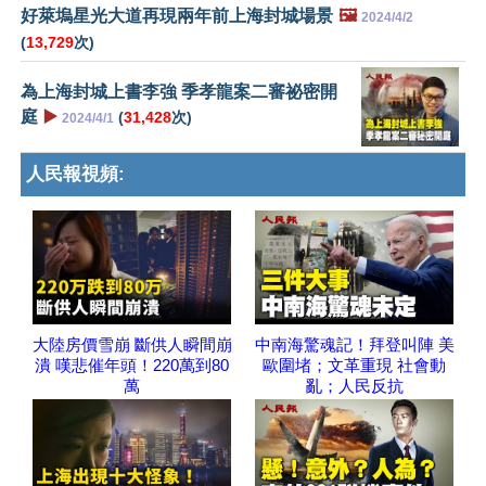
好萊塢星光大道再現兩年前上海封城場景
🖼️
2024/4/2
(
13,729
次)
為上海封城上書李強 季孝龍案二審祕密開
庭
▶️
(
31,428
次)
2024/4/1
人民報視頻:
大陸房價雪崩 斷供人瞬間崩
中南海驚魂記！拜登叫陣 美
潰 嘆悲催年頭！220萬到80
歐圍堵；文革重現 社會動
萬
亂；人民反抗