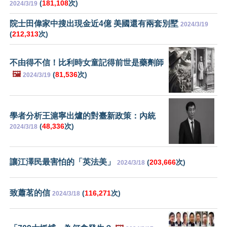
(
181,108
次)
2024/3/19
院士田偉家中搜出現金近4億 美國還有兩套別墅
2024/3/19
(
212,313
次)
不由得不信！比利時女童記得前世是藥劑師
🖼️
(
81,536
次)
2024/3/19
學者分析王滬寧出爐的對臺新政策：內統
(
48,336
次)
2024/3/18
讓江澤民最害怕的「英法美」
(
203,666
次)
2024/3/18
致蕭茗的信
(
116,271
次)
2024/3/18