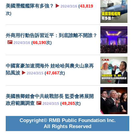
美國潛艦艦隊有多強？
▶️
(
43,819
2024/3/16
次)
外商用行動告訴習近平：到底誰離不開誰？
🖼️
(
66,190
次)
2024/3/16
中國富豪加速潤海外 娃哈哈與農夫山泉再
陷風波
▶️
(
47,667
次)
2024/3/15
美國務卿錯會中共統戰部長 監委會將展開
政府範圍調查
🖼️
(
49,265
次)
2024/3/15
Copyright© RMB Public Foundation Inc.
All Rights Reserved