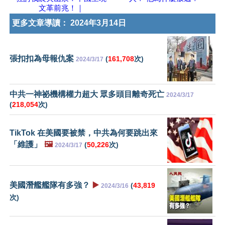
文革前兆！｜
更多文章導讀：
2024年3月14日
張扣扣為母報仇案
(
161,708
次)
2024/3/17
中共一神祕機構權力超大 眾多頭目離奇死亡
2024/3/17
(
218,054
次)
TikTok 在美國要被禁，中共為何要跳出來
「維護」
🖼️
(
50,226
次)
2024/3/17
美國潛艦艦隊有多強？
▶️
(
43,819
2024/3/16
次)