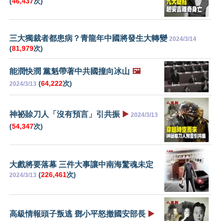
(
46,437
次)
三大獨裁者都患病？青龍年中國將發生大轉變
2024/3/14
(
81,979
次)
能潤快潤 黨魁帶著中共國撞向冰山
🖼️
(
64,222
次)
2024/3/13
神祕賒刀人「沒有預言」引共振
▶️
2024/3/13
(
54,347
次)
大戲將要落幕 三件大事讓中南海驚魂未定
(
226,461
次)
2024/3/13
高級情報頭子叛逃 鄧小平怒撤國安部長
▶️