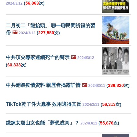
(
56,863
次)
2024/3/12
二月初二「龍抬頭」 聊一聊民間祈福的習
俗
🖼️
(
227,550
次)
2024/3/12
中共頂尖專家連續死亡的警示
🖼️
2024/3/12
(
60,333
次)
中共銷毀疫情資料 親歷者揭露詳情
🖼️
(
336,820
次)
2024/3/11
TikTok乾了件大蠢事 效用適得其反
(
56,313
次)
2024/3/11
鐵鍊女唐山女也能「夢想成真」？
(
55,878
次)
2024/3/11