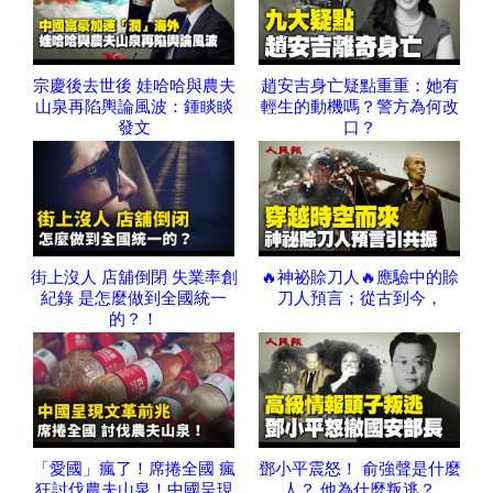
宗慶後去世後 娃哈哈與農夫
趙安吉身亡疑點重重：她有
山泉再陷輿論風波：鍾睒睒
輕生的動機嗎？警方為何改
發文
口？
街上沒人 店舖倒閉 失業率創
🔥神祕賒刀人🔥應驗中的賒
紀錄 是怎麼做到全國統一
刀人預言；從古到今，
的？！
「愛國」瘋了！席捲全國 瘋
鄧小平震怒！ 俞強聲是什麼
狂討伐農夫山泉！中國呈現
人？ 他為什麼叛逃？