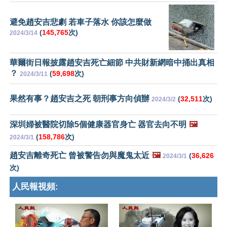
避免趙安吉悲劇 若車子落水 你該怎麼做
(
145,765
次)
2024/3/14
華爾街日報披露趙安吉死亡細節 中共財新網暗中捅出真相
？
(
59,698
次)
2024/3/11
果然有事？趙安吉之死 朝刑事方向偵辦
(
32,511
次)
2024/3/2
深圳婦被醫院切除5個健康器官身亡 器官去向不明
🖼️
(
158,786
次)
2024/3/1
趙安吉離奇死亡 曾被警告勿與魔鬼太近
🖼️
(
36,626
2024/3/1
次)
人民報視頻: