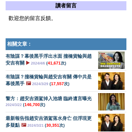
讀者留言
歡迎您的留言反饋。
相關文章：
有陰謀？幕後黑手浮出水面 撞橋貨輪與趙
安吉有關
▶️
(
41,671
次)
2024/4/6
有陰謀？撞橋貨輪與趙安吉有關 傳中共是
幕後黑手
🖼️
(
17,557
次)
2024/3/29
警方：趙安吉酒駕掉入池塘 臨終遺言曝光
(
146,700
次)
2024/3/22
最新報告指趙安吉酒駕落水身亡 但浮現更
多疑點
🖼️
(
30,351
次)
2024/3/21