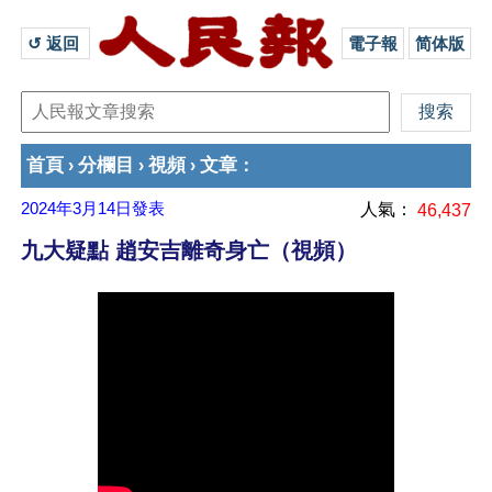
↺ 返回 
電子報
简体版
首頁
分欄目
視頻
文章
›
›
›
：
2024年3月14日
發表
人氣：
46,437
九大疑點 趙安吉離奇身亡（視頻）