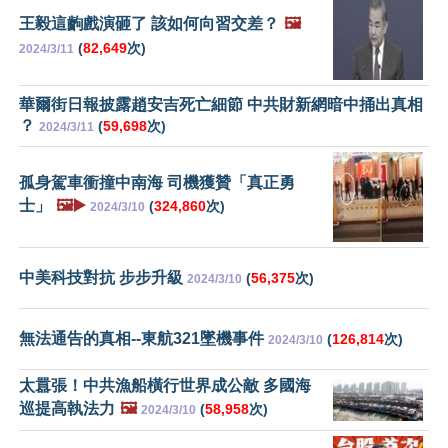
王毅這齣戲演砸了 該如何向習交差？
🖼️
(
82,649
次)
2024/3/11
華爾街日報披露趙安吉死亡細節 中共財新網暗中捅出真相
？
(
59,698
次)
2024/3/11
孤身駕車衝撞中南海 司機獲贊「真正勇
士」
🖼️▶️
(
324,860
次)
2024/3/10
中美科技對抗 步步升級
(
56,375
次)
2024/3/10
無法通告的真相--東航321墜機事件
(
126,814
次)
2024/3/10
太囂張！中共漁船橫行世界成公敵 多國海
巡提高執法力
🖼️
(
58,958
次)
2024/3/10