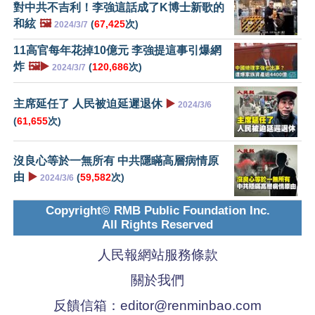
對中共不吉利！李強這話成了K博士新歌的
和絃
🖼️
(
67,425
次)
2024/3/7
11高官每年花掉10億元 李強提這事引爆網
炸
🖼️▶️
(
120,686
次)
2024/3/7
主席延任了 人民被迫延遲退休
▶️
2024/3/6
(
61,655
次)
沒良心等於一無所有 中共隱瞞高層病情原
由
▶️
(
59,582
次)
2024/3/6
Copyright© RMB Public Foundation Inc.
All Rights Reserved
人民報網站服務條款
關於我們
反饋信箱：
editor@renminbao.com