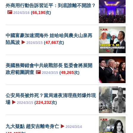
外商用行動告訴習近平：到底誰離不開誰？
🖼️
(
66,190
次)
2024/3/16
中國富豪加速潤海外 娃哈哈與農夫山泉再
陷風波
▶️
(
47,667
次)
2024/3/15
美國務卿錯會中共統戰部長 監委會將展開
政府範圍調查
🖼️
(
49,265
次)
2024/3/15
公安局長被炸死？當局連夜清理燕郊爆炸現
場
▶️
(
224,232
次)
2024/3/15
九大疑點 趙安吉離奇身亡
▶️
2024/3/14