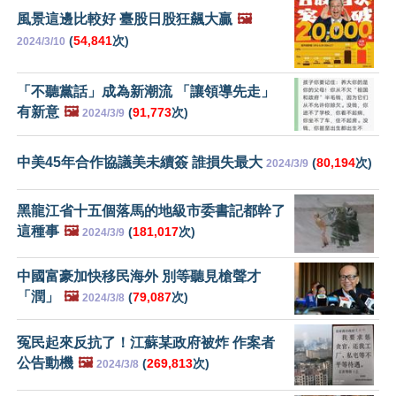
風景這邊比較好 臺股日股狂飆大贏
🖼️
(
54,841
次)
2024/3/10
「不聽黨話」成為新潮流 「讓領導先走」
有新意
🖼️
(
91,773
次)
2024/3/9
中美45年合作協議美未續簽 誰損失最大
(
80,194
次)
2024/3/9
黑龍江省十五個落馬的地級市委書記都幹了
這種事
🖼️
(
181,017
次)
2024/3/9
中國富豪加快移民海外 別等聽見槍聲才
「潤」
🖼️
(
79,087
次)
2024/3/8
冤民起來反抗了！江蘇某政府被炸 作案者
公告動機
🖼️
(
269,813
次)
2024/3/8