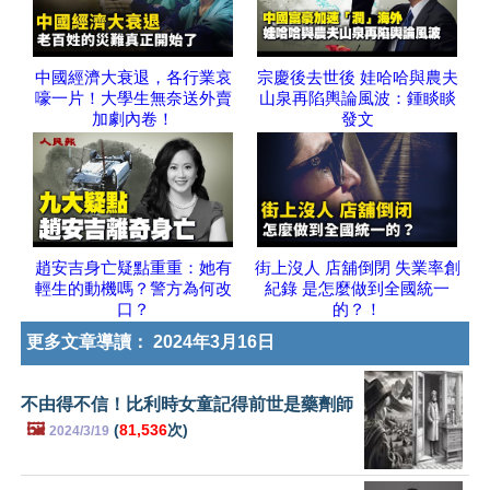
中國經濟大衰退，各行業哀
宗慶後去世後 娃哈哈與農夫
嚎一片！大學生無奈送外賣
山泉再陷輿論風波：鍾睒睒
加劇內卷！
發文
趙安吉身亡疑點重重：她有
街上沒人 店舖倒閉 失業率創
輕生的動機嗎？警方為何改
紀錄 是怎麼做到全國統一
口？
的？！
更多文章導讀：
2024年3月16日
不由得不信！比利時女童記得前世是藥劑師
🖼️
(
81,536
次)
2024/3/19