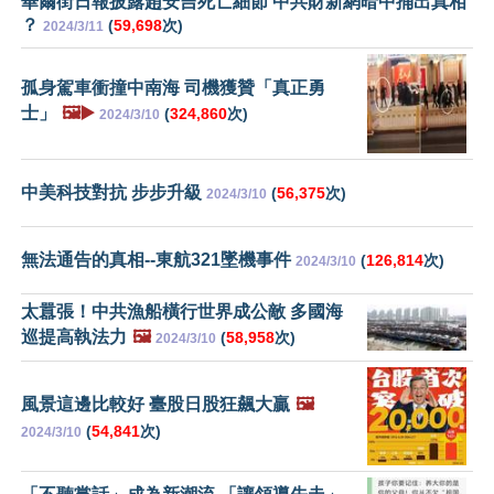
華爾街日報披露趙安吉死亡細節 中共財新網暗中捅出真相
？
(
59,698
次)
2024/3/11
孤身駕車衝撞中南海 司機獲贊「真正勇
士」
🖼️▶️
(
324,860
次)
2024/3/10
中美科技對抗 步步升級
(
56,375
次)
2024/3/10
無法通告的真相--東航321墜機事件
(
126,814
次)
2024/3/10
太囂張！中共漁船橫行世界成公敵 多國海
巡提高執法力
🖼️
(
58,958
次)
2024/3/10
風景這邊比較好 臺股日股狂飆大贏
🖼️
(
54,841
次)
2024/3/10