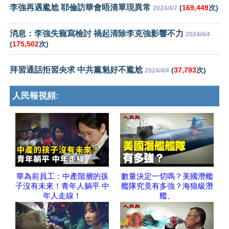
李強再遇尷尬 耶倫訪華會晤清單現異常
(
169,449
次)
2024/4/7
消息：李強失寵寫檢討 禍起清除李克強影響不力
2024/4/4
(
175,502
次)
拜習通話拒習央求 中共黨魁好不尷尬
(
37,793
次)
2024/4/4
人民報視頻:
華為前員工：中產階層的孩
數量決定一切嗎？美國潛艦
子沒有未來！青年人躺平 中
艦隊究竟有多強？海狼級潛
年人走線！
艦、