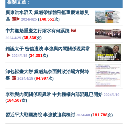
相關文章：
廣東洪水滔天 黨魁帶媒體飛抵重慶遠離災
區
🖼️▶️
(
148,551
次)
2024/4/25
中共黨魁重慶之行縮水有何蹊蹺
🖼️
(
35,839
次)
2024/4/25
錯認太子 密信遭洩 李強與內閣關係現異常
▶️
(
34,391
次)
2024/4/15
卸包袱畫大餅 黨魁無奈面對政治塌方與垮
臺
🖼️
(
64,997
次)
2024/4/15
李強與內閣關係現異常 中共極權內部混亂已開始
2024/4/10
(
164,507
次)
習近平大戰國務院 李強被迫寫檢討
(
181,788
次)
2024/4/8