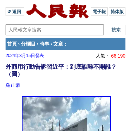
↺ 返回 
電子報
简体版
首頁
分欄目
時事
文章
›
›
›
：
2024年3月15日
發表
人氣：
66,190
外商用行動告訴習近平：到底誰離不開誰？
（圖）
羅正豪