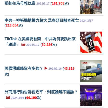
張扣扣為母報仇案
(
161,708
次)
2024/3/17
中共一神祕機構權力超大 眾多頭目離奇死亡
2024/3/17
(
218,054
次)
TikTok 在美國要被禁，中共為何要跳出來
「維護」
🖼️
(
50,226
次)
2024/3/17
美國潛艦艦隊有多強？
▶️
(
43,819
2024/3/16
次)
外商用行動告訴習近平：到底誰離不開誰？
🖼️
(
66,190
次)
2024/3/16