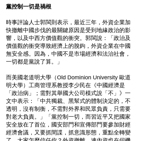
黨控制一切是禍根
時事評論人士郭閩則表示，最近三年，外資企業加
快撤離中國步伐的最關鍵原因是受到地緣政治的影
響，以及中西方價值觀的衝突。郭閩說：「政治及
價值觀的衝突導致經濟上的脫鉤，外資企業在中國
無安全感。因為，中國不是市場經濟和法治社會，
一切都是黨說了算。」

而美國老道明大學（Old Dominion University 歐道
明大學）工商管理系教授李少民在《中國經濟是
「政治病」；需對其舉國大公司模式說「不」》一
文中表示：「中共獨裁、黑幫式的體制決定的，不
透明，沒有制衡，不需對外界和民眾負責，只需要
對老大負責。」「黨控制一切，而習近平又把國家
安全放在了首位，國安部門和宣傳部門要參加財經
經濟會議，又要抓間諜，抓意識形態，重點全轉變
了，大家怎麼信任你？外資撤離，連內資也在伺機