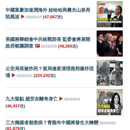
中國富豪加速潤海外 娃哈哈與農夫山泉再
陷風波
▶️
(
47,667
次)
2024/3/15
美國務卿錯會中共統戰部長 監委會將展開
政府範圍調查
🖼️
(
49,265
次)
2024/3/15
公安局長被炸死？當局連夜清理燕郊爆炸現
場
▶️
(
224,232
次)
2024/3/15
九大疑點 趙安吉離奇身亡
▶️
2024/3/14
(
46,437
次)
三大獨裁者都患病？青龍年中國將發生大轉變
2024/3/14
(
81,979
次)