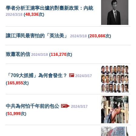
學者分析王滬寧出爐的對臺新政策：內統
(
48,336
次)
2024/3/18
讓江澤民最害怕的「英法美」
(
203,666
次)
2024/3/18
致蕭茗的信
(
116,270
次)
2024/3/18
「709大抓捕」為何會發生？
🖼️
2024/3/17
(
165,855
次)
中共為何怕千年前的包公
🖼️▶️
2024/3/17
(
51,999
次)