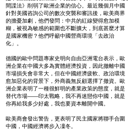
間諜法》削弱了歐洲企業的信心。最近幾個月中國
針對美國咨詢公司的數次突襲和審訊後，歐美商界
的擔憂加劇，他們發問：中共的紅線變得愈加模
糊，被視為敏感的範圍也不斷擴大，到底甚麼才算
是國家機密？他們呼籲中國營商環境「去政治
化」。

德國的歐中問題專家史明向自由亞洲電台表示，歐
洲企業在中國大多為實體經濟投資，因此撤離中國
市場損失會非常大，但在中國經濟疲軟、政治環境
愈加惡化的背景下，外商義無反顧選擇了撤資。歐
洲企業表明了一種很鮮明的產業政策的態度，就是
替代市場——印太戰略，我不再迷戀你中國，就是
你再給我多少好處，我也要資本離開中國。

歐美商會發出警告，更表明了民主國家將聯手合圍
中國，中國經濟將步入凜冬。
