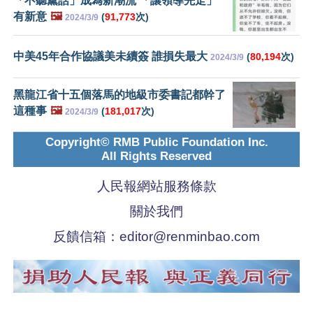
「不聽黨話」成為新潮流 「讓領導先走」
有新意
🖼️
(
91,773
次)
2024/3/9
中美45年合作協議美未續簽 誰損失最大
(
80,194
次)
2024/3/9
黑龍江省十五個落馬的地級市委書記都幹了
這種事
🖼️
(
181,017
次)
2024/3/9
Copyright© RMB Public Foundation Inc.
All Rights Reserved
人民報網站服務條款
關於我們
反饋信箱：
editor@renminbao.com