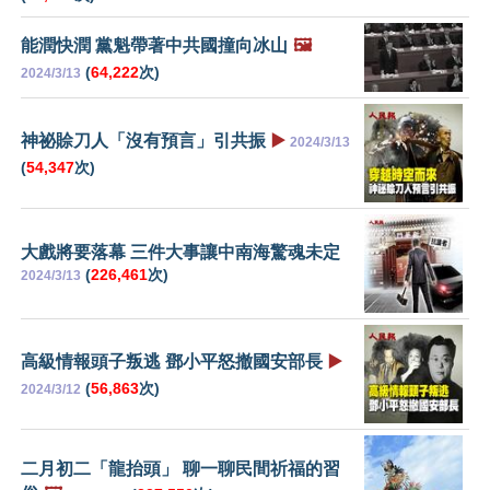
能潤快潤 黨魁帶著中共國撞向冰山
🖼️
(
64,222
次)
2024/3/13
神祕賒刀人「沒有預言」引共振
▶️
2024/3/13
(
54,347
次)
大戲將要落幕 三件大事讓中南海驚魂未定
(
226,461
次)
2024/3/13
高級情報頭子叛逃 鄧小平怒撤國安部長
▶️
(
56,863
次)
2024/3/12
二月初二「龍抬頭」 聊一聊民間祈福的習