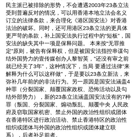
民主派已被排除的形势，不会遭遇2003年23条立法
受到普遍反对的情况，可以用香港本地立法会名义
订立的法律条款，来合理化《港区国安法》对香港
法治的破坏。同时，还可用港区23条立法的更具体
更严苛的条款，补上国安法执行过程中的“短板”，国
安法的缺失其中一项是保释问题。 本来按“无罪推
定”原则，被告有保释权，但是被国安法指控串谋勾
结外国势力的壹传媒创办人黎智英，”还没有审之前
就已经关了3年”，这种情况下，当局 要通过法律”来
解释为什么可以这样做”，于是要以23条立新法，来
弥补几年前的的非法行为。另一原因是国安法涵盖4
种罪（分裂国家、颠覆国家政权、恐怖活动以及勾
结外部势力），新的23条立法涵盖国安法没有的7种
罪（叛国、分裂国家、煽动叛乱、颠覆中央 人民政
府及窃取国家机密、禁止外国的政治性组织或团体
在香港特区进行政治活动、禁止香港特区的政治性
组织或团体与外国的政治性组织或团体建立联
系），后者补足前者。
