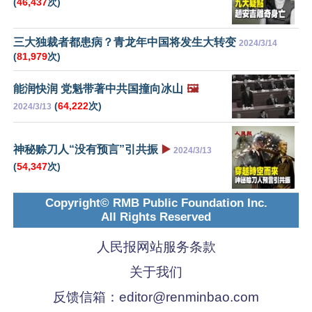
(
46,437
次)
三大独裁者都患病？青龙年中国将发生大转变
2024/3/14
(
81,979
次)
能润快润 党魁带著中共国撞向冰山
🖼️
(
64,222
次)
2024/3/13
神秘赊刀人“没有预言”引共振
▶️
2024/3/13
(
54,347
次)
Copyright© RMB Public Foundation Inc.
All Rights Reserved
人民报网站服务条款
关于我们
反馈信箱：
editor@renminbao.com