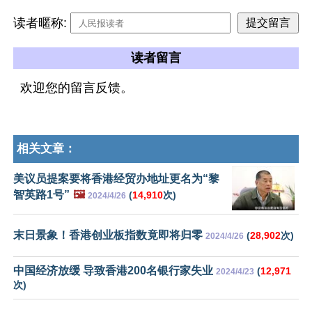
读者暱称:
读者留言
欢迎您的留言反馈。
相关文章：
美议员提案要将香港经贸办地址更名为“黎
智英路1号”
🖼️
(
14,910
次)
2024/4/26
末日景象！香港创业板指数竟即将归零
(
28,902
次)
2024/4/26
中国经济放缓 导致香港200名银行家失业
(
12,971
2024/4/23
次)