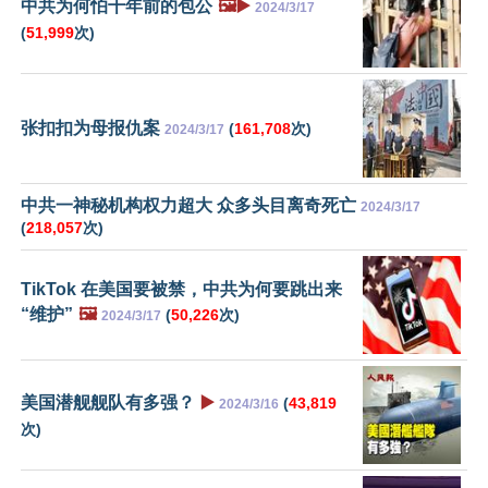
中共为何怕千年前的包公
🖼️▶️
2024/3/17
(
51,999
次)
张扣扣为母报仇案
(
161,708
次)
2024/3/17
中共一神秘机构权力超大 众多头目离奇死亡
2024/3/17
(
218,057
次)
TikTok 在美国要被禁，中共为何要跳出来
“维护”
🖼️
(
50,226
次)
2024/3/17
美国潜舰舰队有多强？
▶️
(
43,819
2024/3/16
次)