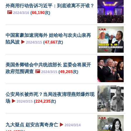
外商用行动告诉习近平：到底谁离不开谁？
🖼️
(
66,190
次)
2024/3/16
中国富豪加速润海外 娃哈哈与农夫山泉再
陷风波
▶️
(
47,667
次)
2024/3/15
美国务卿错会中共统战部长 监委会将展开
政府范围调查
🖼️
(
49,265
次)
2024/3/15
公安局长被炸死？当局连夜清理燕郊爆炸现
场
▶️
(
224,235
次)
2024/3/15
九大疑点 赵安吉离奇身亡
▶️
2024/3/14