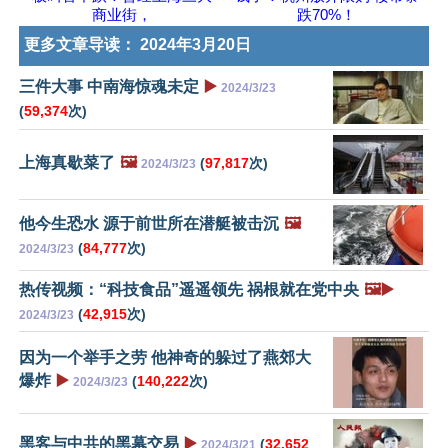
商业街，
跌70%！
更多文章导读：
2024年3月20日
三件大事 中南海惊魂未定
▶️
2024/3/23
(
59,374
次)
上海真歇菜了
🖼️
(
97,817
次)
2024/3/23
他今生恐水 源于前世所在潜艇被击沉
🖼️
(
84,777
次)
2024/3/23
热传视频：“科技食品”遥遥领先 祸根就在党中央
🖼️▶️
(
42,915
次)
2024/3/23
因为一个举手之劳 他神奇的躲过了燕郊大
爆炸
▶️
(
140,222
次)
2024/3/23
黑客与中共的黑幕交易
▶️
(
32,652
2024/3/21