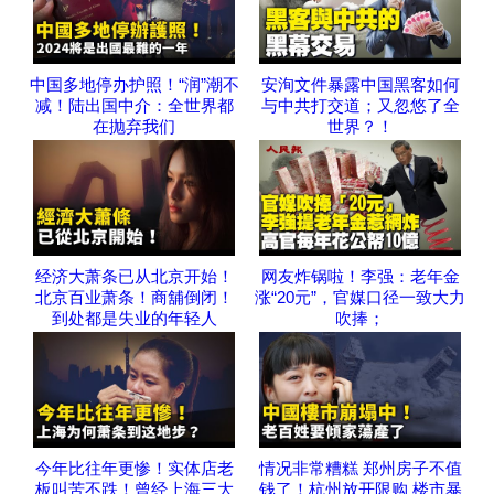
中国多地停办护照！“润”潮不
安洵文件暴露中国黑客如何
减！陆出国中介：全世界都
与中共打交道；又忽悠了全
在抛弃我们
世界？！
经济大萧条已从北京开始！
网友炸锅啦！李强：老年金
北京百业萧条！商舖倒闭！
涨“20元”，官媒口径一致大力
到处都是失业的年轻人
吹捧；
今年比往年更惨！实体店老
情况非常糟糕 郑州房子不值
板叫苦不跌！曾经上海三大
钱了！杭州放开限购 楼市暴