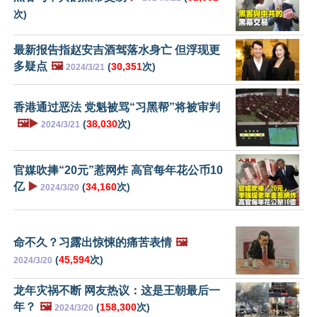
次)
最新报告指赵安吉酒驾落水身亡 但浮现更
多疑点
🖼️
(
30,351
次)
2024/3/21
香港通过恶法 党魁被骂“习黑帮”将被审判
🖼️▶️
(
38,030
次)
2024/3/21
官媒吹捧“20元”惹网炸 高官每年花公币10
亿
▶️
(
34,160
次)
2024/3/20
命不久？习露出惊悚的痛苦表情
🖼️
(
45,594
次)
2024/3/20
龙年灾祸不断 网友热议：这是王朝最后一
年？
🖼️
(
158,300
次)
2024/3/20