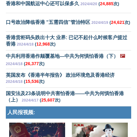
香港和中国航运中心还可以保多久
(
24,885
次)
2024/4/20
口号政治降临香港 “五需四信”管治特区
(
24,621
次)
2024/4/19
香港货柜码头跌出十大 业界: 已记不起什么时候客户提过
香港
(
12,968
次)
2024/4/18
中共利用香港作颠覆基地—中共为何惧怕香港（下）
🖼️
(
26,377
次)
2024/4/18
英国发布《香港半年报告》 政治环境危及香港经济
(
15,536
次)
2024/4/18
国安法及23条说明中共害怕香港——中共为何惧怕香港
（上）
(
25,607
次)
2024/4/17
人民报视频: