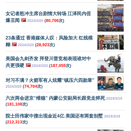
女记者怒冲主席台剧情大转场 江泽民内侄
爆丑闻
🖼️
(
80,706
次)
2024/3/20
23条通过 香港媒体人叹：风险加大 红线模
糊
🖼️
(
28,923
次)
2024/3/20
美国会九剑齐发 拜登川普竞相表现谁对中
共更强硬
🖼️
(
187,055
次)
2024/3/20
对习不满？火箭军有人炫耀“镇压六四勋章”
(
74,704
次)
2024/3/20
六次两会进京“维稳” 内蒙公安副局长跟党走猝死
2024/3/19
(
181,108
次)
院士田伟家中搜出现金近4亿 美国还有两套别墅
2024/3/19
(
212,313
次)