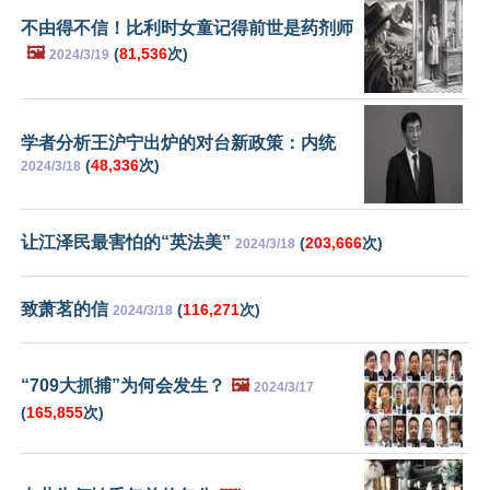
不由得不信！比利时女童记得前世是药剂师
🖼️
(
81,536
次)
2024/3/19
学者分析王沪宁出炉的对台新政策：内统
(
48,336
次)
2024/3/18
让江泽民最害怕的“英法美”
(
203,666
次)
2024/3/18
致萧茗的信
(
116,271
次)
2024/3/18
“709大抓捕”为何会发生？
🖼️
2024/3/17
(
165,855
次)