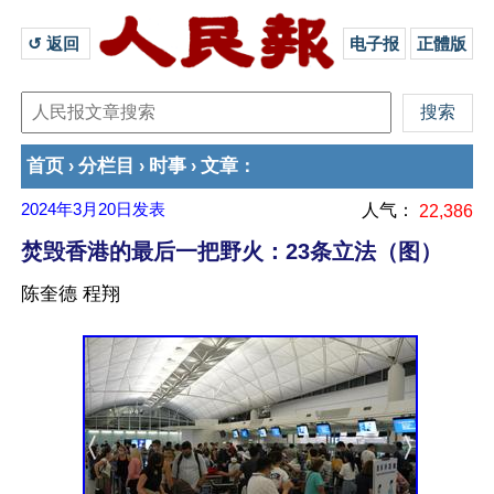
↺ 返回 
电子报
正體版
首页
分栏目
时事
文章
›
›
›
：
2024年3月20日
发表
人气：
22,386
焚毁香港的最后一把野火：23条立法（图）
陈奎德 程翔