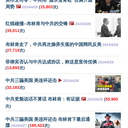
美印太司令：中共用“温水煮青蛙”伎俩升温
局势
🖼️
(
15,803
次)
2024/4/29
红线碰撞--布林肯与中共的交锋
🖼️
2024/4/28
(
35,011
次)
布林肯走了，中共再次操弄失落的中国网民反美
2024/4/28
(
27,719
次)
菲律宾否认与中共达成协议，称这是宣传伎俩
2024/4/28
(
13,893
次)
中共三骗美国 美连环还击
▶️
2024/4/28
(
32,183
次)
中共党魁说话不算话 布林肯：有证据
🖼️
(
55,900
2024/4/28
次)
中共三骗美国 美连环还击 布林肯下最后通
牒
(
185,423
次)
2024/4/27