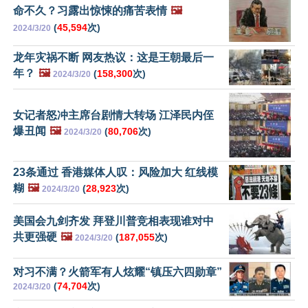
命不久？习露出惊悚的痛苦表情
🖼️
(
45,594
次)
2024/3/20
龙年灾祸不断 网友热议：这是王朝最后一
年？
🖼️
(
158,300
次)
2024/3/20
女记者怒冲主席台剧情大转场 江泽民内侄
爆丑闻
🖼️
(
80,706
次)
2024/3/20
23条通过 香港媒体人叹：风险加大 红线模
糊
🖼️
(
28,923
次)
2024/3/20
美国会九剑齐发 拜登川普竞相表现谁对中
共更强硬
🖼️
(
187,055
次)
2024/3/20
对习不满？火箭军有人炫耀“镇压六四勋章”
(
74,704
次)
2024/3/20