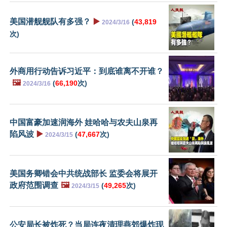
美国潜舰舰队有多强？
▶️
(
43,819
2024/3/16
次)
外商用行动告诉习近平：到底谁离不开谁？
🖼️
(
66,190
次)
2024/3/16
中国富豪加速润海外 娃哈哈与农夫山泉再
陷风波
▶️
(
47,667
次)
2024/3/15
美国务卿错会中共统战部长 监委会将展开
政府范围调查
🖼️
(
49,265
次)
2024/3/15
公安局长被炸死？当局连夜清理燕郊爆炸现