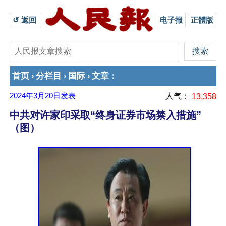
↺ 返回 
电子报
正體版
首页
分栏目
国际
文章
›
›
›
：
2024年3月20日
发表
人气：
13,358
中共对许家印采取“终身证券市场禁入措施”
（图）