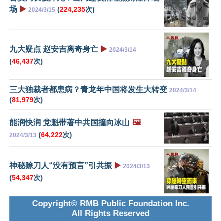
场
▶️
(
224,235
次)
2024/3/15
九大疑点 赵安吉离奇身亡
▶️
2024/3/14
(
46,437
次)
三大独裁者都患病？青龙年中国将发生大转变
2024/3/14
(
81,979
次)
能润快润 党魁带著中共国撞向冰山
🖼️
(
64,222
次)
2024/3/13
神秘赊刀人“没有预言”引共振
▶️
2024/3/13
(
54,347
次)
Copyright© RMB Public Foundation Inc.
All Rights Reserved