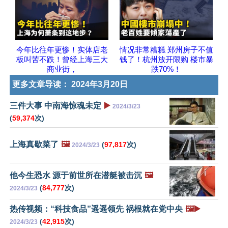
今年比往年更惨！实体店老
情况非常糟糕 郑州房子不值
板叫苦不跌！曾经上海三大
钱了！杭州放开限购 楼市暴
商业街，
跌70%！
更多文章导读：
2024年3月20日
三件大事 中南海惊魂未定
▶️
2024/3/23
(
59,374
次)
上海真歇菜了
🖼️
(
97,817
次)
2024/3/23
他今生恐水 源于前世所在潜艇被击沉
🖼️
(
84,777
次)
2024/3/23
热传视频：“科技食品”遥遥领先 祸根就在党中央
🖼️▶️
(
42,915
次)
2024/3/23