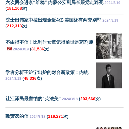
六次两会进京“维稳” 内蒙公安副局长跟党走猝死
2024/3/19
(
181,108
次)
院士田伟家中搜出现金近4亿 美国还有两套别墅
2024/3/19
(
212,313
次)
不由得不信！比利时女童记得前世是药剂师
🖼️
(
81,536
次)
2024/3/19
学者分析王沪宁出炉的对台新政策：内统
(
48,336
次)
2024/3/18
让江泽民最害怕的“英法美”
(
203,666
次)
2024/3/18
致萧茗的信
(
116,271
次)
2024/3/18