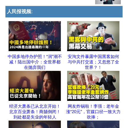
人民报视频:
中国多地停办护照！“润”潮不
安洵文件暴露中国黑客如何
减！陆出国中介：全世界都
与中共打交道；又忽悠了全
在抛弃我们
世界？！
经济大萧条已从北京开始！
网友炸锅啦！李强：老年金
北京百业萧条！商舖倒闭！
涨“20元”，官媒口径一致大力
到处都是失业的年轻人
吹捧；