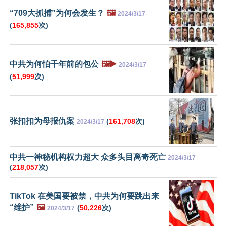
“709大抓捕”为何会发生？
🖼️
2024/3/17
(
165,855
次)
中共为何怕千年前的包公
🖼️▶️
2024/3/17
(
51,999
次)
张扣扣为母报仇案
(
161,708
次)
2024/3/17
中共一神秘机构权力超大 众多头目离奇死亡
2024/3/17
(
218,057
次)
TikTok 在美国要被禁，中共为何要跳出来
“维护”
🖼️
(
50,226
次)
2024/3/17