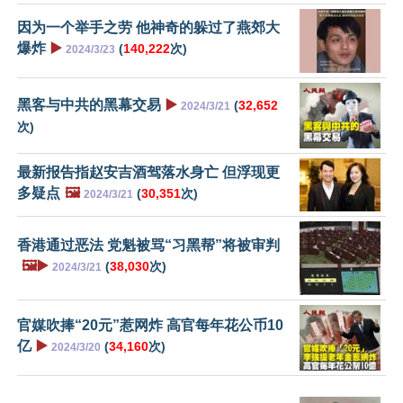
因为一个举手之劳 他神奇的躲过了燕郊大
爆炸
▶️
(
140,222
次)
2024/3/23
黑客与中共的黑幕交易
▶️
(
32,652
2024/3/21
次)
最新报告指赵安吉酒驾落水身亡 但浮现更
多疑点
🖼️
(
30,351
次)
2024/3/21
香港通过恶法 党魁被骂“习黑帮”将被审判
🖼️▶️
(
38,030
次)
2024/3/21
官媒吹捧“20元”惹网炸 高官每年花公币10
亿
▶️
(
34,160
次)
2024/3/20