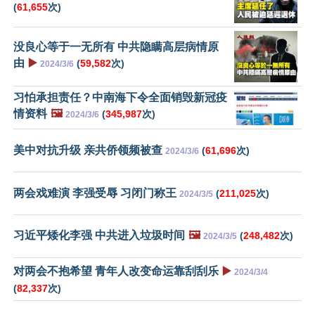
(
61,655
次)
没良心等于一无所有 中共隐瞒高层病情原
由
▶️
(
59,582
次)
2024/3/6
习怕承担责任？中南海下令全面销毁新冠疫
情资料
🖼️
(
345,987
次)
2024/3/6
美中对抗升级 亲共侨领频被查
(
61,696
次)
2024/3/6
两会戏难演 李强受辱 习闭门称王
(
211,025
次)
2024/3/5
习近平矮化李强 中共进入垃圾时间
🖼️
(
248,482
次)
2024/3/5
对两会不抱希望 青年人改变命运靠刮刮乐
▶️
2024/3/4
(
82,337
次)