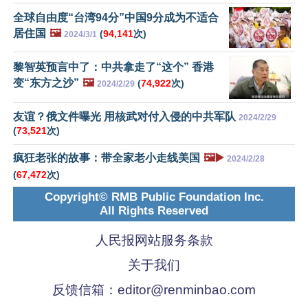
全球自由度“台湾94分”中国9分成为不适合
居住国
🖼️
(
94,141
次)
2024/3/1
黎智英预言中了：中共拿走了“这个” 香港
变“东方之沙”
🖼️
(
74,922
次)
2024/2/29
友谊？俄文件曝光 用核武对付入侵的中共军队
2024/2/29
(
73,521
次)
疯狂老张的故事：带全家老小走线美国
🖼️▶️
2024/2/28
(
67,472
次)
Copyright© RMB Public Foundation Inc.
All Rights Reserved
人民报网站服务条款
关于我们
反馈信箱：
editor@renminbao.com