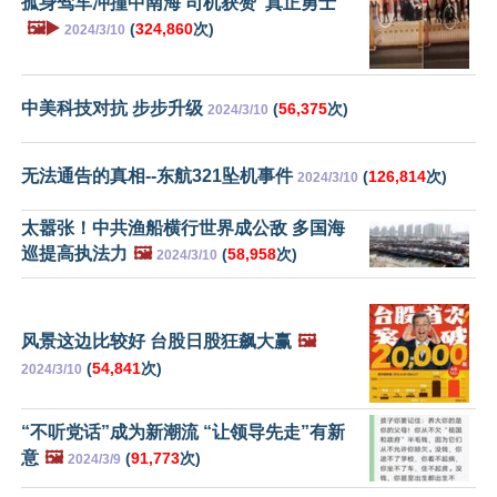
孤身驾车冲撞中南海 司机获赞“真正勇士”
🖼️▶️
(
324,860
次)
2024/3/10
中美科技对抗 步步升级
(
56,375
次)
2024/3/10
无法通告的真相--东航321坠机事件
(
126,814
次)
2024/3/10
太嚣张！中共渔船横行世界成公敌 多国海
巡提高执法力
🖼️
(
58,958
次)
2024/3/10
风景这边比较好 台股日股狂飙大赢
🖼️
(
54,841
次)
2024/3/10
“不听党话”成为新潮流 “让领导先走”有新
意
🖼️
(
91,773
次)
2024/3/9