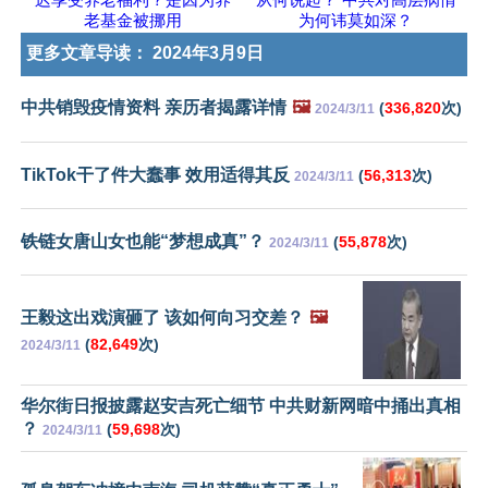
老基金被挪用
为何讳莫如深？
更多文章导读：
2024年3月9日
中共销毁疫情资料 亲历者揭露详情
🖼️
(
336,820
次)
2024/3/11
TikTok干了件大蠢事 效用适得其反
(
56,313
次)
2024/3/11
铁链女唐山女也能“梦想成真”？
(
55,878
次)
2024/3/11
王毅这出戏演砸了 该如何向习交差？
🖼️
(
82,649
次)
2024/3/11
华尔街日报披露赵安吉死亡细节 中共财新网暗中捅出真相
？
(
59,698
次)
2024/3/11