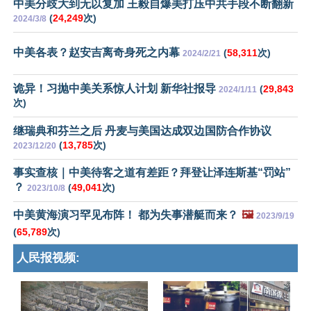
中美分歧大到无以复加 王毅自爆美打压中共手段不断翻新
(
24,249
次)
2024/3/8
中美各表？赵安吉离奇身死之内幕
(
58,311
次)
2024/2/21
诡异！习抛中美关系惊人计划 新华社报导
(
29,843
2024/1/11
次)
继瑞典和芬兰之后 丹麦与美国达成双边国防合作协议
(
13,785
次)
2023/12/20
事实查核｜中美待客之道有差距？拜登让泽连斯基“罚站”
？
(
49,041
次)
2023/10/8
中美黄海演习罕见布阵！ 都为失事潜艇而来？
🖼️
2023/9/19
(
65,789
次)
人民报视频: