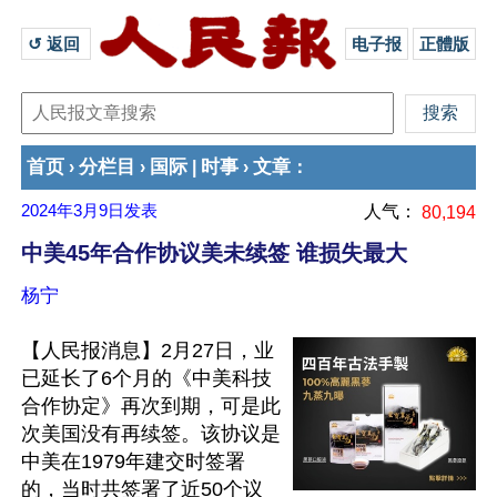
↺ 返回 
电子报
正體版
首页
分栏目
国际
时事
文章
›
›
|
›
：
2024年3月9日
发表
人气：
80,194
中美45年合作协议美未续签 谁损失最大
杨宁
【人民报消息】2月27日，业
已延长了6个月的《中美科技
合作协定》再次到期，可是此
次美国没有再续签。该协议是
中美在1979年建交时签署
的，当时共签署了近50个议