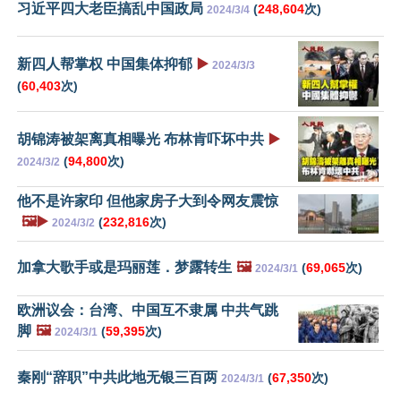
习近平四大老臣搞乱中国政局
(
248,604
次)
2024/3/4
新四人帮掌权 中国集体抑郁
▶️
2024/3/3
(
60,403
次)
胡锦涛被架离真相曝光 布林肯吓坏中共
▶️
(
94,800
次)
2024/3/2
他不是许家印 但他家房子大到令网友震惊
🖼️▶️
(
232,816
次)
2024/3/2
加拿大歌手或是玛丽莲．梦露转生
🖼️
(
69,065
次)
2024/3/1
欧洲议会：台湾、中国互不隶属 中共气跳
脚
🖼️
(
59,395
次)
2024/3/1
秦刚“辞职”中共此地无银三百两
(
67,350
次)
2024/3/1