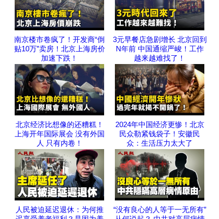
南京楼市卷疯了！开发商“倒
3元早餐店急剧增长 北京回到
贴10万”卖房！北京上海房价
N年前 中国通缩严峻！工作
加速下跌！
越来越难找了！
北京经济比想像的还糟糕！
2024年中国经济更惨！北京
上海开年国际展会 没有外国
民众勒紧钱袋子！安徽民
人 只有内卷！
众：生活压力太大了
人民被迫延迟退休：为何推
“没有良心的人等于一无所有”
迟享受养老福利？是因为养
从何说起？ 中共对高层病情