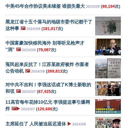
中美45年合作协议美未续签 谁损失最大
(
80,194
次)
2024/3/9
黑龙江省十五个落马的地级市委书记都干了
这种事
🖼️
(
181,017
次)
2024/3/9
中国富豪加快移民海外 别等听见枪声才
“润”
🖼️
(
79,087
次)
2024/3/8
冤民起来反抗了！江苏某政府被炸 作案者
公告动机
🖼️
(
269,813
次)
2024/3/8
对中共不吉利！李强这话成了K博士新歌的
和弦
🖼️
(
67,425
次)
2024/3/7
11高官每年花掉10亿元 李强提这事引爆网
炸
🖼️▶️
(
120,686
次)
2024/3/7
主席延任了 人民被迫延迟退休
▶️
2024/3/6