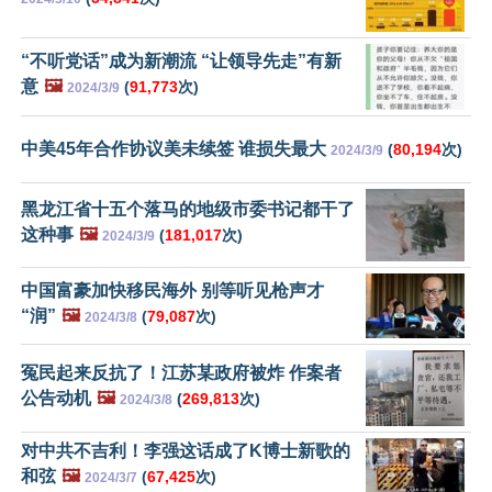
“不听党话”成为新潮流 “让领导先走”有新
意
🖼️
(
91,773
次)
2024/3/9
中美45年合作协议美未续签 谁损失最大
(
80,194
次)
2024/3/9
黑龙江省十五个落马的地级市委书记都干了
这种事
🖼️
(
181,017
次)
2024/3/9
中国富豪加快移民海外 别等听见枪声才
“润”
🖼️
(
79,087
次)
2024/3/8
冤民起来反抗了！江苏某政府被炸 作案者
公告动机
🖼️
(
269,813
次)
2024/3/8
对中共不吉利！李强这话成了K博士新歌的
和弦
🖼️
(
67,425
次)
2024/3/7