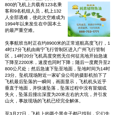
800的飞机上共载有123名乘
客和9名机组人员，机上132
人全部遇难，使此次空难成为
1994年以来发生在中国本土
的最严重空难。

失事航班当时正在约8900米的正常巡航高度飞行，1
4时17分飞机由南宁飞行管制区进入广州飞行管制
区，14时20分飞机高度突然无任何征兆地开始急速
下降至2200米，速度也同时下降；随后一度爬升至2
800公尺处；然后急速下坠至地面，坠地时间为14时
23分。坠机现场附近一家矿业公司的摄影机拍下了
飞机最后坠落的一瞬间，画面显示，飞机机头近乎
垂直于地面，并快速坠落，坠落过程中没有冒烟或
失火，坠落后撞出深度为20米左右的大坑，并引发
山火，事故现场的飞机已经完全解体。

至3月27日，飞机上的两个黑盒子都已找到，它们先