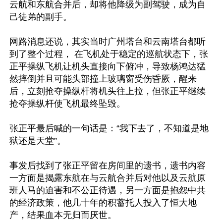
云航和东航合并后，却将他降级为副驾驶，成为自
己徒弟的副手。

网路消息还说，其实当时广州塔台和云南塔台都听
到了整个过程， 在飞机处于稳定的巡航状态下，张
正平操纵飞机让机头直接向下俯冲，导致杨鸿达猛
然摔倒并且可能头部撞上玻璃窗受伤昏厥，醒来
后，立刻抢夺操纵杆将机头往上拉，但张正平继续
抢夺操纵杆使飞机最终坠毁。

张正平最后喊的一句话是：“我下去了，不知道是地
狱还是天堂”。

事发后找到了张正平留在房间里的遗书，遗书内容
一方面是揭露东航在与云航合并后对他以及云航原
班人马的迫害和不公正待遇，另一方面是抱怨中共
的经济政策，他几十年的积蓄托人投入了恒大地
产，结果血本无归而厌世。
