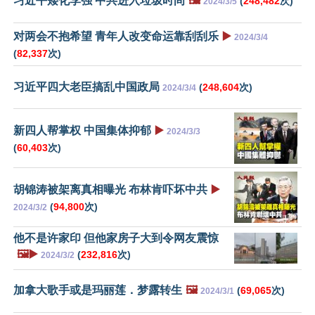
习近平矮化李强 中共进入垃圾时间
🖼️
(
248,482
次)
2024/3/5
对两会不抱希望 青年人改变命运靠刮刮乐
▶️
2024/3/4
(
82,337
次)
习近平四大老臣搞乱中国政局
(
248,604
次)
2024/3/4
新四人帮掌权 中国集体抑郁
▶️
2024/3/3
(
60,403
次)
胡锦涛被架离真相曝光 布林肯吓坏中共
▶️
(
94,800
次)
2024/3/2
他不是许家印 但他家房子大到令网友震惊
🖼️▶️
(
232,816
次)
2024/3/2
加拿大歌手或是玛丽莲．梦露转生
🖼️
(
69,065
次)
2024/3/1