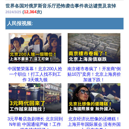
世界各国对俄罗斯音乐厅恐怖袭击事件表达谴责及哀悼
(
12,364
次)
2024/3/25
人民报视频:
中国繁荣落幕！北京200人抢
南京楼市卷疯了！开发商“倒
一个职位！打工人找不到工
贴10万”卖房！北京上海房价
作 3天饿九顿
加速下跌！
3元早餐店急剧增长 北京回到
北京经济比想像的还糟糕！
N年前 中国通缩严峻！工作
上海开年国际展会 没有外国