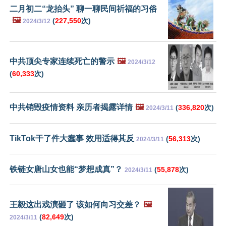
二月初二“龙抬头” 聊一聊民间祈福的习俗
🖼️
(
227,550
次)
2024/3/12
中共顶尖专家连续死亡的警示
🖼️
2024/3/12
(
60,333
次)
中共销毁疫情资料 亲历者揭露详情
🖼️
(
336,820
次)
2024/3/11
TikTok干了件大蠢事 效用适得其反
(
56,313
次)
2024/3/11
铁链女唐山女也能“梦想成真”？
(
55,878
次)
2024/3/11
王毅这出戏演砸了 该如何向习交差？
🖼️
(
82,649
次)
2024/3/11