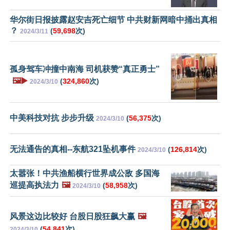
华尔街日报披露赵安吉死亡细节 中共财新网暗中捅出真相
？
(
59,698
次)
2024/3/11
孤身驾车冲撞中南海 司机获赞“真正勇士”
🖼️▶️
(
324,860
次)
2024/3/10
中美科技对抗 步步升级
(
56,375
次)
2024/3/10
无法通告的真相--东航321坠机事件
(
126,814
次)
2024/3/10
太嚣张！中共渔船横行世界成公敌 多国海
巡提高执法力
🖼️
(
58,958
次)
2024/3/10
风景这边比较好 台股日股狂飙大赢
🖼️
(
54,841
次)
2024/3/10