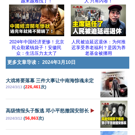
越来越难找了！
人 只有内卷！
2024年中国经济更惨！北京
人民被迫延迟退休：为何推
民众勒紧钱袋子！安徽民
迟享受养老福利？是因为养
众：生活压力太大了
老基金被挪用
更多文章导读：
2024年3月10日
大戏将要落幕 三件大事让中南海惊魂未定
(
226,461
次)
2024/3/13
高级情报头子叛逃 邓小平怒撤国安部长
▶️
(
56,863
次)
2024/3/12