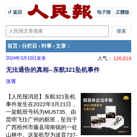
↺ 返回 
电子报
正體版
首页
分栏目
时事
文章
›
›
›
：
2024年3月10日
发表
人气：
126,814
无法通告的真相--东航321坠机事件
张菁
【人民报消息】东航321坠机
事件发生在2022年3月21日，
一架航班号码为MU5735、由
昆明飞往广州的航班，坠毁于
广西梧州市藤县埌南镇的一处
山林中。这架机型为波音737-