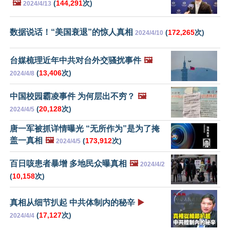
🖼️
(
144,291
次)
2024/4/13
数据说话！“美国衰退”的惊人真相
(
172,265
次)
2024/4/10
台媒梳理近年中共对台外交骚扰事件
🖼️
(
13,406
次)
2024/4/8
中国校园霸凌事件 为何层出不穷？
🖼️
(
20,128
次)
2024/4/5
唐一军被抓详情曝光 “无所作为”是为了掩
盖一真相
🖼️
(
173,912
次)
2024/4/5
百日咳患者暴增 多地民众曝真相
🖼️
2024/4/2
(
10,158
次)
真相从细节扒起 中共体制内的秘辛
▶️
(
17,127
次)
2024/4/4