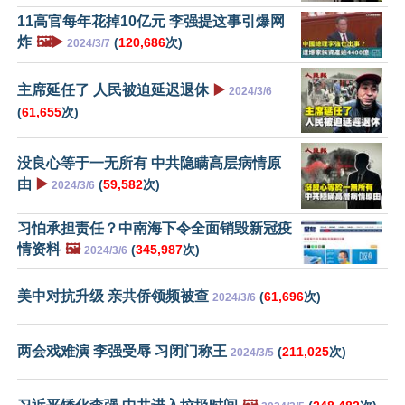
11高官每年花掉10亿元 李强提这事引爆网
炸
🖼️▶️
(
120,686
次)
2024/3/7
主席延任了 人民被迫延迟退休
▶️
2024/3/6
(
61,655
次)
没良心等于一无所有 中共隐瞒高层病情原
由
▶️
(
59,582
次)
2024/3/6
习怕承担责任？中南海下令全面销毁新冠疫
情资料
🖼️
(
345,987
次)
2024/3/6
美中对抗升级 亲共侨领频被查
(
61,696
次)
2024/3/6
两会戏难演 李强受辱 习闭门称王
(
211,025
次)
2024/3/5