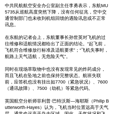
中共民航航空安全办公室副主任李勇表示，东航MU
5735从巡航高度突然下降，没有任何征兆，空中交
通管制部门也未收到机组回馈的遇险讯息或不正常
讯息。

在东航的记者会上，东航董事长孙世英对飞机的过
往维修和适航情况都给出了正面的结论。“起飞前，
飞机符合维修放行标准及适航要求”；“飞机失事时，
航路上天气适航，无危险天气”。

同时在现场萃取物中也没有发现常见的炸药成分，
而且飞机在坠地之前也保持完整状态。航班失联
前，应答机也没有挂出如7700（紧急状况）、7600
（通讯故障）、7500（劫机）等紧急代码。

英国航空分析师菲利普·巴特沃斯—海耶斯（Philip B
utterworth-Hayes）认为，飞机当时位置远高于天气
层，通常也远高于鸟击区域。因此，天气状况和飞