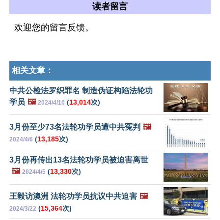
读者留言
欢迎您的留言反馈。
相关文章：
中共公检法罗织罪名 制造伪证构陷法轮功
学员
🖼️
(
13,014
次)
2024/4/10
3月份至少73名法轮功学员遭中共冤判
🖼️
(
13,185
次)
2024/4/6
3月份再传出13名法轮功学员被迫害离世
🖼️
(
13,330
次)
2024/4/5
王毅访澳洲 法轮功学员抗议中共迫害
🖼️
(
15,364
次)
2024/3/22