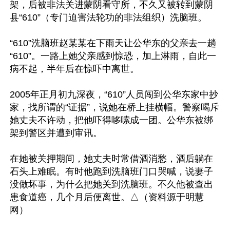
架，后被非法关进蒙阴看守所，不久又被转到蒙阴
县“610”（专门迫害法轮功的非法组织）洗脑班。

“610”洗脑班赵某某在下雨天让公华东的父亲去一趟
“610”。一路上她父亲感到惊恐，加上淋雨，自此一
病不起，半年后在惊吓中离世。

2005年正月初九深夜，“610”人员闯到公华东家中抄
家，找所谓的“证据”，说她在桥上挂横幅。警察喝斥
她丈夫不许动，把他吓得哆嗦成一团。公华东被绑
架到警区并遭到审讯。

在她被关押期间，她丈夫时常借酒消愁，酒后躺在
石头上难眠。有时他跑到洗脑班门口哭喊，说妻子
没做坏事，为什么把她关到洗脑班。不久他被查出
患食道癌，几个月后便离世。△（资料源于明慧