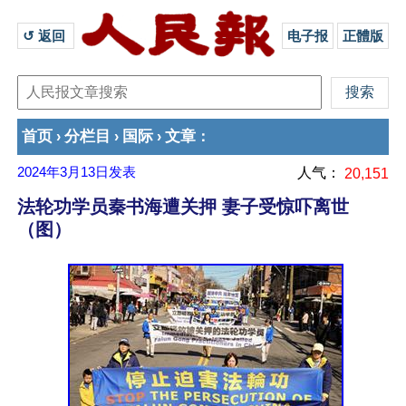
↺ 返回 
电子报
正體版
首页
分栏目
国际
文章
›
›
›
：
2024年3月13日
发表
人气：
20,151
法轮功学员秦书海遭关押 妻子受惊吓离世
（图）