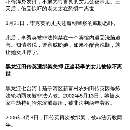
吓得浑身发抖，不解为何善良的女儿会被带走。三
天后，倍受惊吓的老太太在恐惧中离世。

3月21日，李秀英的丈夫还遭到警察的威胁恐吓。

此后，李秀英被非法拘禁在一个宾馆内遭受洗脑迫
害。知情者说，警察威胁她，如果不配合洗脑，就
让她女儿停学。

黑龙江田传英遭绑架关押 正当花季的女儿被惊吓离
世
黑龙江七台河市茄子河区新富村农妇田传英因修炼
法轮功两次被非法劳教。2002年5月13日，她被从
家中劫持到哈尔滨戒毒所，被非法判两年劳教。

2006年3月8日，田传英再次被绑架，被非法劳教两
年。
