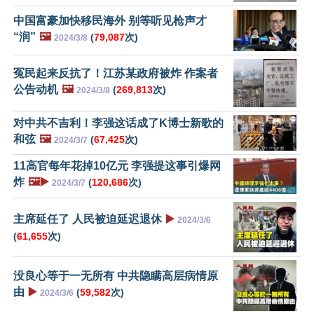
中国富豪加快移民海外 别等听见枪声才
“润”
🖼️
(
79,087
次)
2024/3/8
冤民起来反抗了！江苏某政府被炸 作案者
公告动机
🖼️
(
269,813
次)
2024/3/8
对中共不吉利！李强这话成了K博士新歌的
和弦
🖼️
(
67,425
次)
2024/3/7
11高官每年花掉10亿元 李强提这事引爆网
炸
🖼️▶️
(
120,686
次)
2024/3/7
主席延任了 人民被迫延迟退休
▶️
2024/3/6
(
61,655
次)
没良心等于一无所有 中共隐瞒高层病情原
由
▶️
(
59,582
次)
2024/3/6