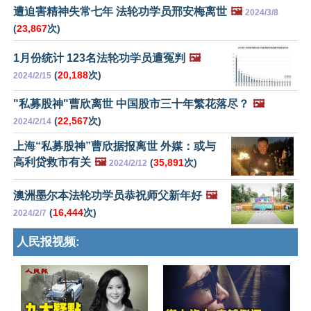
遭迫害精神失常七年 法轮功学员邢安梅离世
🖼️
2024/3/8
(
23,867
次)
1月份统计 123名法轮功学员遭冤判
🖼️
(
20,188
次)
2024/2/15
"私募股神"曹欣离世 中国股市三十年繁花落尽？
🖼️
(
22,567
次)
2024/2/14
上海“私募股神”曹欣据报离世 外媒：或与
高利贷救市有关
🖼️
(
35,891
次)
2024/2/12
澳洲墨尔本法轮功学员恭祝师父新年好
🖼️
(
16,444
次)
2024/2/7
人民报视频: