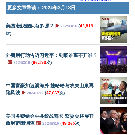
更多文章导读：
2024年3月13日
美国潜舰舰队有多强？
▶️
(
43,819
2024/3/16
次)
外商用行动告诉习近平：到底谁离不开谁？
🖼️
(
66,190
次)
2024/3/16
中国富豪加速润海外 娃哈哈与农夫山泉再
陷风波
▶️
(
47,667
次)
2024/3/15
美国务卿错会中共统战部长 监委会将展开
政府范围调查
🖼️
(
49,265
次)
2024/3/15