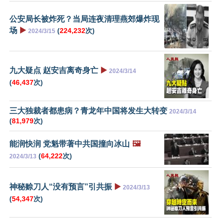
公安局长被炸死？当局连夜清理燕郊爆炸现
场
▶️
(
224,232
次)
2024/3/15
九大疑点 赵安吉离奇身亡
▶️
2024/3/14
(
46,437
次)
三大独裁者都患病？青龙年中国将发生大转变
2024/3/14
(
81,979
次)
能润快润 党魁带著中共国撞向冰山
🖼️
(
64,222
次)
2024/3/13
神秘赊刀人“没有预言”引共振
▶️
2024/3/13
(
54,347
次)