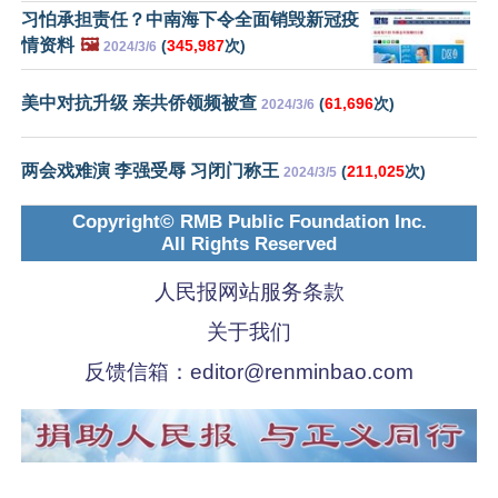
习怕承担责任？中南海下令全面销毁新冠疫
情资料
🖼️
(
345,987
次)
2024/3/6
美中对抗升级 亲共侨领频被查
(
61,696
次)
2024/3/6
两会戏难演 李强受辱 习闭门称王
(
211,025
次)
2024/3/5
Copyright© RMB Public Foundation Inc.
All Rights Reserved
人民报网站服务条款
关于我们
反馈信箱：
editor@renminbao.com