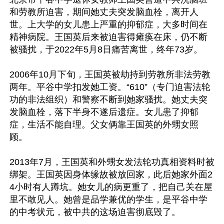
和劳教所迫害，期间她丈夫突发脑血栓，离开人
世。上大学的女儿患上严重的抑郁症，大多时间在
精神病院。王国英后来被迫害得瘫痪在床，仍不断
被骚扰，于2022年5月8日痛苦离世，终年73岁。

2006年10月下旬，王国英被劫持到劳教所非法劳教
两年。平谷中学扣发她工资。“610”（专门迫害法轮
功的非法组织）和警察不断到她家骚扰。她丈夫突
发脑血栓，落下半身不遂后遗症。女儿患了抑郁
症，生活不能自理。父女俩靠王国英的外甥女照
顾。

2013年7月，王国英和外甥女发法轮功真相资料时被
绑架。王国英因身体缘故被放回家，此后她家外面2
4小时有人蹲坑。她女儿的病更重了，把自己关在屋
里不敢见人。她曾是品学兼优的学生，是平谷中学
的中考状元，被中共的这场迫害彻底毁了。
