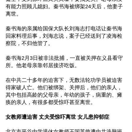
有能力照顾儿媳妇。秦书海被绑架24天后，他妻子
离世。

秦书海的亲属给国保大队长刘海志打电话让秦书海
回家料理后事，刘海志说，案子已经送到了凌海检
察院，不归他管了。

秦书海2月3日被非法批捕，一直被关押在义县看守
所。他老母亲靠邻居接济吃饭。

在中共二十多年的迫害下，无数法轮功学员被迫害
得家破人亡。他们被绑架、关押后，他们的亲人，
其中包括高龄的父母亲，年幼的孩子，病重的、瘫
痪的亲人，有很多都受惊吓甚至离世。

女教师遭迫害 丈夫受惊吓离世 女儿患抑郁症
北京市平谷中学退休女教师王国英曾遭中共洗脑班