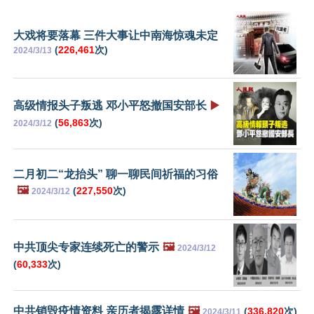
大戏将要落幕 三件大事让中南海惊魂未定
(
226,461
次)
2024/3/13
高级情报头子叛逃 邓小平怒撤国安部长
▶️
(
56,863
次)
2024/3/12
二月初二“龙抬头” 聊一聊民间祈福的习俗
🖼️
(
227,550
次)
2024/3/12
中共顶尖专家连续死亡的警示
🖼️
2024/3/12
(
60,333
次)
中共销毁疫情资料 亲历者揭露详情
🖼️
(
336,820
次)
2024/3/11