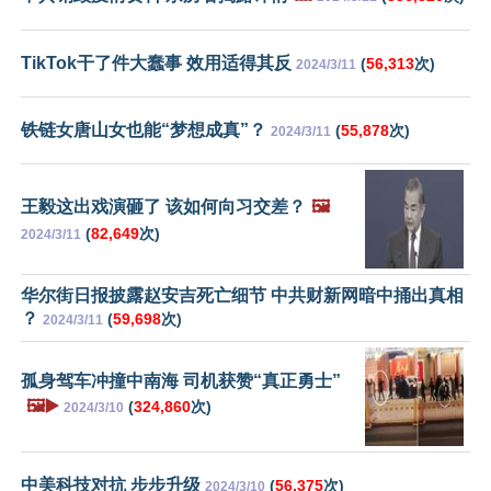
TikTok干了件大蠢事 效用适得其反
(
56,313
次)
2024/3/11
铁链女唐山女也能“梦想成真”？
(
55,878
次)
2024/3/11
王毅这出戏演砸了 该如何向习交差？
🖼️
(
82,649
次)
2024/3/11
华尔街日报披露赵安吉死亡细节 中共财新网暗中捅出真相
？
(
59,698
次)
2024/3/11
孤身驾车冲撞中南海 司机获赞“真正勇士”
🖼️▶️
(
324,860
次)
2024/3/10
中美科技对抗 步步升级
(
56,375
次)
2024/3/10