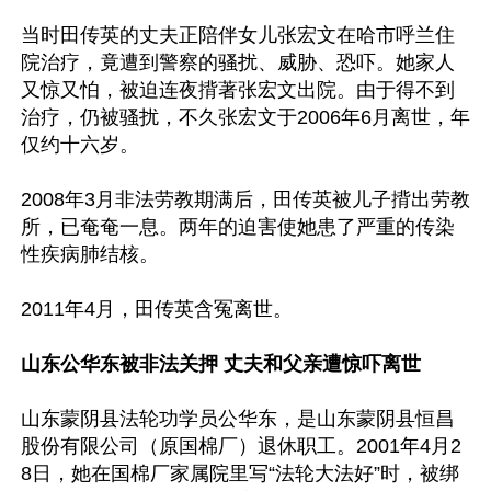
当时田传英的丈夫正陪伴女儿张宏文在哈市呼兰住
院治疗，竟遭到警察的骚扰、威胁、恐吓。她家人
又惊又怕，被迫连夜揹著张宏文出院。由于得不到
治疗，仍被骚扰，不久张宏文于2006年6月离世，年
仅约十六岁。

2008年3月非法劳教期满后，田传英被儿子揹出劳教
所，已奄奄一息。两年的迫害使她患了严重的传染
性疾病肺结核。

2011年4月，田传英含冤离世。

山东公华东被非法关押 丈夫和父亲遭惊吓离世
山东蒙阴县法轮功学员公华东，是山东蒙阴县恒昌
股份有限公司（原国棉厂）退休职工。2001年4月2
8日，她在国棉厂家属院里写“法轮大法好”时，被绑