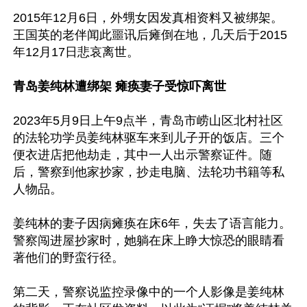
2015年12月6日，外甥女因发真相资料又被绑架。
王国英的老伴闻此噩讯后瘫倒在地，几天后于2015
年12月17日悲哀离世。

青岛姜纯林遭绑架 瘫痪妻子受惊吓离世
2023年5月9日上午9点半，青岛市崂山区北村社区
的法轮功学员姜纯林驱车来到儿子开的饭店。三个
便衣进店把他劫走，其中一人出示警察证件。随
后，警察到他家抄家，抄走电脑、法轮功书籍等私
人物品。

姜纯林的妻子因病瘫痪在床6年，失去了语言能力。
警察闯进屋抄家时，她躺在床上睁大惊恐的眼睛看
著他们的野蛮行径。

第二天，警察说监控录像中的一个人影像是姜纯林