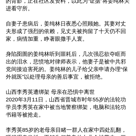
的背影，正在社区发资料，以此为“证据”将姜纯林关
进看守所。

自妻子患病后，姜纯林日夜悉心照顾她。其妻对丈
夫形成了强烈的依赖，见丈夫被拘留了十天仍不回
家，病情加重，睁著眼撒手人寰。

身陷囹圄的姜纯林听到噩耗后，几次强忍欲夺眶而
出的泪水，悲愤地对律师表示，他妻子是被中共邪
党间接迫害死的。姜纯林的儿子给父亲申请办理“保
外就医”以处理母亲的善后事宜，被拒绝。

山西李秀英遭绑架 母亲在恐惧中离世

2020年3月11日，山西省晋城市时年55岁的法轮功
学员李秀英在家中被当地警察绑架，电脑和法轮功
书籍等被抢走。

李秀英85岁的老母亲目睹一群人在家中四处乱翻，