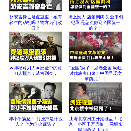
赵安吉身亡疑点重重：她有
街上没人 店舖倒闭 失业率创
轻生的动机吗？警方为何改
纪录 是怎么做到全国统一
口？
的？！
🔥神秘赊刀人🔥应验中的赊
“爱国”疯了！席卷全国 疯狂
刀人预言；从古到今，
讨伐农夫山泉！中国呈现文
革前兆！｜
邓小平震怒！ 俞强声是什么
上海北京房主开始砸盘！北
人？ 他为什么叛逃？
京一小区千万房价 一觉醒来
瞬间蒸发几百万！