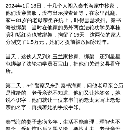
2024年1月18日，十几个人闯入秦书海家中抄家，
他们没穿警服，没有出示搜查证等，在家里乱翻。
家中81岁的老母亲坐在炕上，吓得瑟瑟发抖。秦书
海被绑架，当时在他家的另外两位法轮功学员李桂
滨和褚红芬也被绑架，拘留了15天。这两位的家人
分别交了1.5万元，她们才提前被放回家过年。

当天，这伙人又到刘玉兰家抄家、绑架，还到星星
屯绑架了法轮功学员石宝山，把他们关进义县看守
所。

第二天，5个警察又来到秦书海家，问他老母亲台历
是谁给的。老母亲说不知道。他们又让她签名，她
说不识字，他们就让一位来串门的老太太写上老母
亲的名字，再拽著她的手按手印。

秦书海的妻子患病多年，生活不能自理，理智也不
健全，受到惊吓后又哭又嚎，要找丈夫。老母亲没