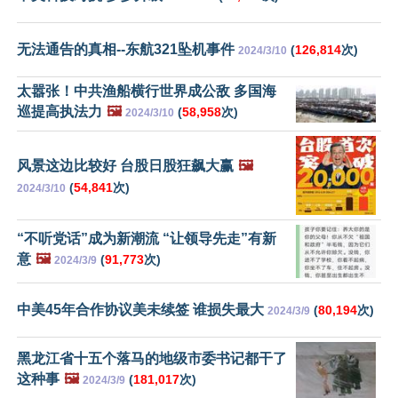
无法通告的真相--东航321坠机事件
(
126,814
次)
2024/3/10
太嚣张！中共渔船横行世界成公敌 多国海
巡提高执法力
🖼️
(
58,958
次)
2024/3/10
风景这边比较好 台股日股狂飙大赢
🖼️
(
54,841
次)
2024/3/10
“不听党话”成为新潮流 “让领导先走”有新
意
🖼️
(
91,773
次)
2024/3/9
中美45年合作协议美未续签 谁损失最大
(
80,194
次)
2024/3/9
黑龙江省十五个落马的地级市委书记都干了
这种事
🖼️
(
181,017
次)
2024/3/9