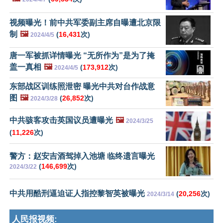
视频曝光！前中共军委副主席自曝遭北京限
制
🖼️
(
16,431
次)
2024/4/5
唐一军被抓详情曝光 “无所作为”是为了掩
盖一真相
🖼️
(
173,912
次)
2024/4/5
东部战区训练照泄密 曝光中共对台作战意
图
🖼️
(
26,852
次)
2024/3/28
中共骇客攻击英国议员遭曝光
🖼️
2024/3/25
(
11,226
次)
警方：赵安吉酒驾掉入池塘 临终遗言曝光
(
146,699
次)
2024/3/22
中共用酷刑逼迫证人指控黎智英被曝光
(
20,256
次)
2024/3/14
人民报视频: