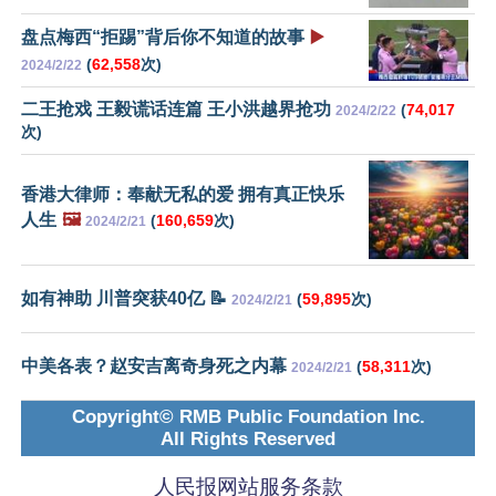
盘点梅西“拒踢”背后你不知道的故事
▶️
(
62,558
次)
2024/2/22
二王抢戏 王毅谎话连篇 王小洪越界抢功
(
74,017
2024/2/22
次)
香港大律师：奉献无私的爱 拥有真正快乐
人生
🖼️
(
160,659
次)
2024/2/21
如有神助 川普突获40亿 📝
(
59,895
次)
2024/2/21
中美各表？赵安吉离奇身死之内幕
(
58,311
次)
2024/2/21
Copyright© RMB Public Foundation Inc.
All Rights Reserved
人民报网站服务条款