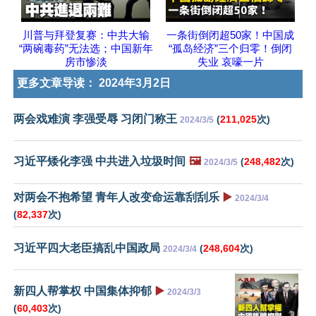
川普与拜登复赛：中共大输
一条街倒闭超50家！中国成
“两碗毒药”无法选；中国新年
“孤岛经济”三个归零！倒闭
房市惨淡
失业 哀嚎一片
更多文章导读：
2024年3月2日
两会戏难演 李强受辱 习闭门称王
(
211,025
次)
2024/3/5
习近平矮化李强 中共进入垃圾时间
🖼️
(
248,482
次)
2024/3/5
对两会不抱希望 青年人改变命运靠刮刮乐
▶️
2024/3/4
(
82,337
次)
习近平四大老臣搞乱中国政局
(
248,604
次)
2024/3/4
新四人帮掌权 中国集体抑郁
▶️
2024/3/3
(
60,403
次)