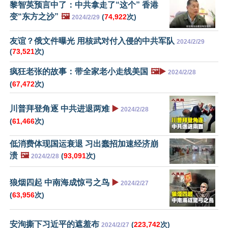
黎智英预言中了：中共拿走了“这个” 香港
变“东方之沙”
🖼️
(
74,922
次)
2024/2/29
友谊？俄文件曝光 用核武对付入侵的中共军队
2024/2/29
(
73,521
次)
疯狂老张的故事：带全家老小走线美国
🖼️▶️
2024/2/28
(
67,472
次)
川普拜登角逐 中共进退两难
▶️
2024/2/28
(
61,466
次)
低消费体现国运衰退 习出蠢招加速经济崩
溃
🖼️
(
93,091
次)
2024/2/28
狼烟四起 中南海成惊弓之鸟
▶️
2024/2/27
(
63,956
次)
安洵撕下习近平的遮羞布
(
223,742
次)
2024/2/27