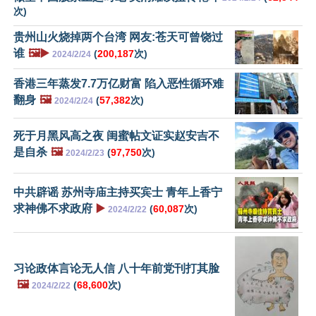
次)
贵州山火烧掉两个台湾 网友:苍天可曾饶过
谁
🖼️▶️
(
200,187
次)
2024/2/24
香港三年蒸发7.7万亿财富 陷入恶性循环难
翻身
🖼️
(
57,382
次)
2024/2/24
死于月黑风高之夜 闺蜜帖文证实赵安吉不
是自杀
🖼️
(
97,750
次)
2024/2/23
中共辟谣 苏州寺庙主持买宾士 青年上香宁
求神佛不求政府
▶️
(
60,087
次)
2024/2/22
习论政体言论无人信 八十年前党刊打其脸
🖼️
(
68,600
次)
2024/2/22