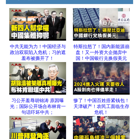
中共无能为力！中国经济与
特斯拉怒了！国内新能源崩
政治双双陷入危机；习的遮
盘！又一外资大企抛弃中
羞布被撕开了！
国！中国银行兑换假美元
习公开羞辱胡锦涛 原因曝
惨了！中国百姓捂紧钱包！
光；国际公开场合布林肯一
天津破产！农民工面临生存
句话吓坏中共；
危机！