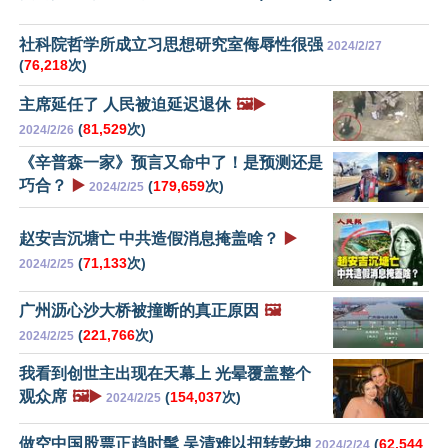
社科院哲学所成立习思想研究室侮辱性很强
2024/2/27
(
76,218
次)
主席延任了 人民被迫延迟退休
🖼️▶️
(
81,529
次)
2024/2/26
《辛普森一家》预言又命中了！是预测还是
巧合？
▶️
(
179,659
次)
2024/2/25
赵安吉沉塘亡 中共造假消息掩盖啥？
▶️
(
71,133
次)
2024/2/25
广州沥心沙大桥被撞断的真正原因
🖼️
(
221,766
次)
2024/2/25
我看到创世主出现在天幕上 光晕覆盖整个
观众席
🖼️▶️
(
154,037
次)
2024/2/25
做空中国股票正趋时髦 吴清难以扭转乾坤
(
62,544
2024/2/24