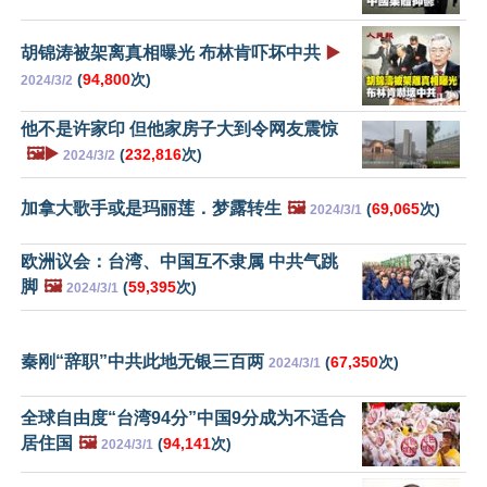
胡锦涛被架离真相曝光 布林肯吓坏中共
▶️
(
94,800
次)
2024/3/2
他不是许家印 但他家房子大到令网友震惊
🖼️▶️
(
232,816
次)
2024/3/2
加拿大歌手或是玛丽莲．梦露转生
🖼️
(
69,065
次)
2024/3/1
欧洲议会：台湾、中国互不隶属 中共气跳
脚
🖼️
(
59,395
次)
2024/3/1
秦刚“辞职”中共此地无银三百两
(
67,350
次)
2024/3/1
全球自由度“台湾94分”中国9分成为不适合
居住国
🖼️
(
94,141
次)
2024/3/1