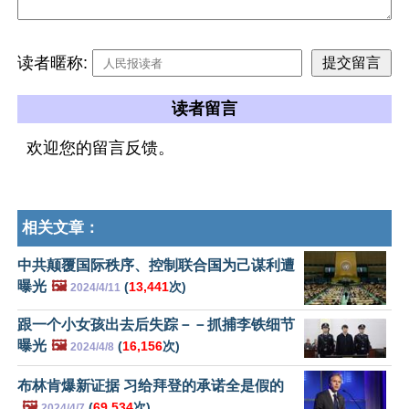
读者暱称:
读者留言
欢迎您的留言反馈。
相关文章：
中共颠覆国际秩序、控制联合国为己谋利遭
曝光
🖼️
(
13,441
次)
2024/4/11
跟一个小女孩出去后失踪－－抓捕李铁细节
曝光
🖼️
(
16,156
次)
2024/4/8
布林肯爆新证据 习给拜登的承诺全是假的
🖼️
(
69,534
次)
2024/4/7