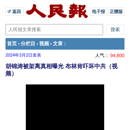
↺ 返回 
电子报
正體版
首页
分栏目
视频
文章
›
›
›
：
2024年3月2日
发表
人气：
94,800
胡锦涛被架离真相曝光 布林肯吓坏中共（视
频）