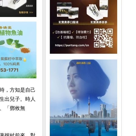
時，方知是自己
生出兒子。時人
、「鄧攸無
著拐杖前來，對