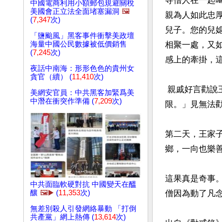
寺僧人在一起
中國電商利用小額郵包規避關稅
美國會正立法全面堵塞漏洞
🖼️
親為人如此忠
(
7,347
次)
兒子。您的兒
「鹽颱風」黑客事件衝擊美政壇
海量中國公民數據被低價銷售
相聚一處，又
(
7,245
次)
感上的牽掛，這
夜話中南海：形形色色的貴州女
貪官（續） (
11,410
次)
 親戚好言勸說王家兒子，不要拋棄家人，但他卻回答道：「來去都有定數，業報也有期
美網安官員：中共黑客加緊爲美
中潛在衝突作準備 (
7,209
次)
限。」見無法
第二天，王家
鄉，一向也樂善
這果真是奇事
中共面臨軟硬對抗 中國變天在醞
釀
🖼️▶️
(
11,353
次)
僧因為動了凡
無差別殺人引發網絡暴動 「打倒
共產黨」網上熱傳 (
13,614
次)