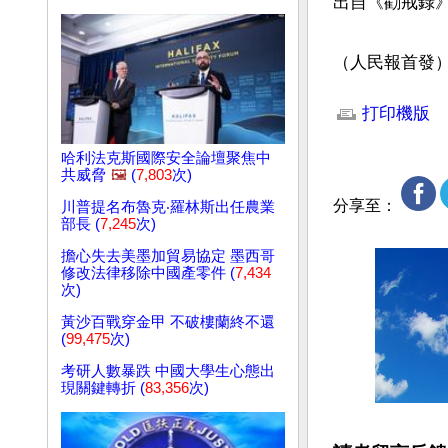
出自《勸戒錄》
（人民報首發
文章網址: http://w
打印機版
哈利法克斯國際安全論壇聚焦中
共威脅
🖼️
(
7,803
次)
分享至：
川普提名布魯克‧羅林斯出任農業
部長 (
7,245
次)
擔心失去美墨加貿易協定 墨西哥
修改法律移除中國產零件 (
7,434
次)
黃沙百戰穿金甲 不破樓蘭終不還
(
99,475
次)
考研人數暴跌 中國大學生心態出
現關鍵轉折 (
83,356
次)