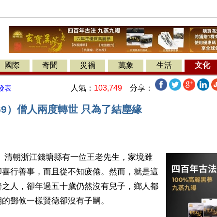
國際
奇聞
災禍
萬象
生活
文化
人氣：
103,749
分享：
發表
69）僧人兩度轉世 只為了結塵緣
】 清朝浙江錢塘縣有一位王老先生，家境雖
卻喜行善事，而且從不知疲倦。然而，就是這
善之人，卻年過五十歲仍然沒有兒子，鄉人都
的鄧攸一樣賢德卻沒有子嗣。
