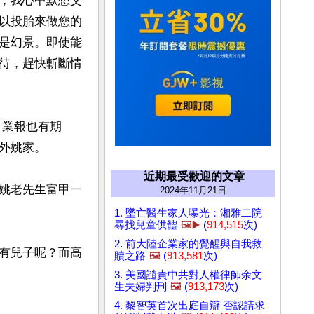
，我心中默想父
以投胎來做您的
是幻景。即使能
待，趕快斬斷情
姚家。

近期最受歡迎的文章
姚老先生富甲一
2024年11月21日
1. 墜亡醫生家人曝光：湘雅二院
尋找兒童供體
🖼️▶️
(
914,515
次)
2. 前大陸企業家的覺醒與自我救
有兒子呢？而高
贖之路
🖼️
(
913,581
次)
3. 美國譴責中共對人權律師余文
生夫婦判刑
🖼️
(
913,173
次)
4. 黎智英首次出庭自辯 否認請求