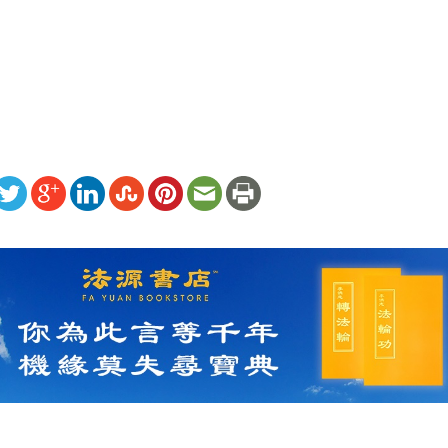


）
ww.renminbao.com/rmb/articles/2024/11/22/86699b.html