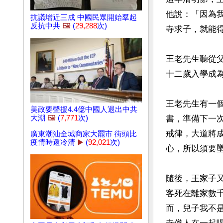
他說：「因為
抗議增近三成 中國民眾開始羣起
反抗中共
🖼️
(
29,288
次)
寺求子，就能得
王老先生聽從
十二歲入學成
王老先生有一
美政要聲援4.4億中國人退出中共
大潮
🖼️
(
7,771
次)
書，準備下一
戒律，大道將
廣東潮汕全城商家大罷市 街頭比
疫情時還冷清
▶️
(
92,021
次)
心，所以須要
隨後，王家子
客死在離家數
而，兒子我不