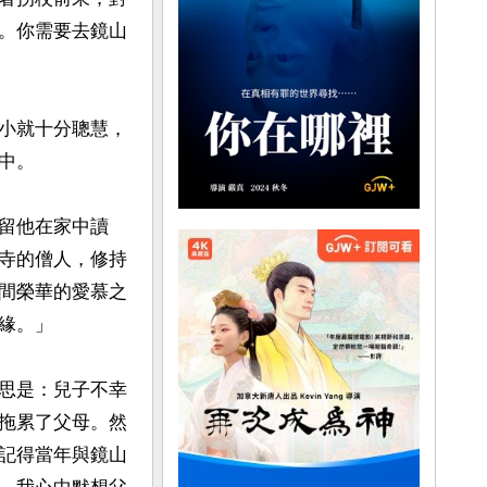
。你需要去鏡山
小就十分聰慧，
。

留他在家中讀
寺的僧人，修持
間榮華的愛慕之
。」

思是：兒子不幸
拖累了父母。然
記得當年與鏡山