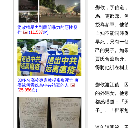
鄧攸，字伯道
馬、吏部郎、
授為參軍。他
從政權暴力到民間暴力的惡性發
作
🖼️
(
11,537
次)
自知不能同時
早死，只有一
己的兒子。如
賈氏含淚應允
得將他綁在樹上
30多名高校專家教授密集死亡 疫
鄧攸渡江後，
疾緣何青睞為中共站臺的人
🖼️
(
25,956
次)
的外甥女。他
都感嘆道：「
子」、「鄧家無
這年清明節，