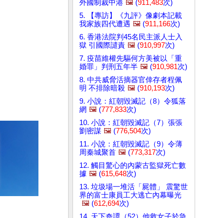
外國制裁中港
🖼️
(
911,483
次)
5. 【專訪】《九評》像劇本記載
我家族四代遭遇
🖼️
(
911,166
次)
6. 香港法院判45名民主派人士入
獄 引國際譴責
🖼️
(
910,997
次)
7. 疫苗維權先驅何方美被以「重
婚罪」判刑五年半
🖼️
(
910,981
次)
8. 中共威脅活摘器官倖存者程佩
明 不排除暗殺
🖼️
(
910,193
次)
9. 小說：紅朝毀滅記（8）令狐落
網
🖼️
(
777,833
次)
10. 小說：紅朝毀滅記（7）張張
劉密謀
🖼️
(
776,504
次)
11. 小說：紅朝毀滅記（9）令薄
周秦城聚首
🖼️
(
773,317
次)
12. 觸目驚心的內蒙古監獄死亡數
據
🖼️
(
615,648
次)
13. 垃圾場一堆活「屍體」 震驚世
界的富士康員工大逃亡內幕曝光
🖼️
(
612,694
次)
14. 天下奇譚（52）他救女子於急