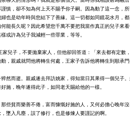
喝茶聊天的情形嗎？我就是那個僧人。當時你我相談甚為融洽
厚謹慎，卻不知為何上天不賜予你子嗣。因為動了這一念，所
媳婦也是幼年時與您結下了善緣。這一切都如同鏡花水月，都
如何能長久呢？因此希望您千萬不要把我當作真正的兒子來看
樣或許為兒子我減輕一些罪業，等等。

勸動，親戚就問他將轉生何處，王家子告訴他將轉生到順承門外
子猝然而逝。親戚遂去拜訪姚家，得知當日其果得一個兒子。
好施，晚年遂得此子，如同老天賜給他的一樣。

。那些貧而樂善不倦，富而慷慨好施的人，又何必擔心晚年沒
念，墜入凡塵，誤了修行，也是修煉人要謹記的啊。
