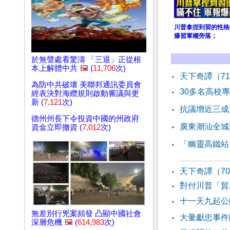
川普拿捏到習的性格
爆習軍權旁落；
於無聲處看驚濤 「三退」正從根
本上解體中共
🖼️
(
11,706
次)
天下奇譚（7
為防中共破壞 美聯邦通訊委員會
30多名高校
經表決對海纜規則啟動審議與更
新 (
7,121
次)
抗議增近三成
德州州長下令投資中國的州政府
廣東潮汕全城
資金立即撤資 (
7,012
次)
「幽靈高鐵站
天下奇譚（7
對付川普「貿
十一天九起公
無差別行兇案頻發 凸顯中國社會
大量獻忠事件
深層危機
🖼️
(
614,983
次)