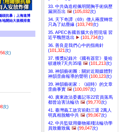
33. 中共偽造程佩明開胸手術病歷
漏洞百出
🖼️
(
105,032
次)
鋤頭抗暴；上海進博
34. 天下奇譚（69）僧人兩度轉世
各地開始大規模排查
只為了結塵緣 (
103,749
次)
35. APEC各國首腦大合照現場 習
近平醜態迭出
▶️
(
101,734
次)
36. 善良是我們心中的指南針
(
101,321
次)
956
次)
37. 獲獎紀錄片《國有器官》曼哈
頓連映7天共35場
🖼️
(
101,213
次)
38. 神韻藝術團：關於近期媒體對
神韻歪曲報導的聲明 (
100,123
次)
39. 神韻藝術家：《紐時》的文章
歪曲事實
🖼️
(
100,097
次)
40. 廣東政法委書記等22官員落馬
都曾迫害法輪功
🖼️
(
99,770
次)
08
次)
41. 臺灣義工故宮前勸三退 2萬人
明真相脫離中共
🖼️
(
99,067
次)
42. 中共監獄用藥物摧殘法輪功學
員致癱致瘋
🖼️
(
99,047
次)