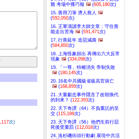
難 考場中獲巧報
🖼️
(
605,180
次)
15. 善用刀筆 濟人救人
🖼️
(
592,050
次)
16. 王軍濤讀李大師文章：守住善
能走出苦海
🖼️
(
591,471
次)
17. 行善延年 造惡減壽
🖼️
(
584,850
次)
18. 上海怪象頻出 再傳出六大反常
現象
🖼️
(
334,098
次)
19. 「一尊」特權消失 帝制失敗
🖼️
(
180,145
次)
20. 16名中共國級省級高官病亡
🖼️
(
168,899
次)
21. 大量獻忠事件隱含了改朝換代
的到來？ (
122,393
次)
22. 天下奇譚（64）不負重託的至
交 (
115,188
次)
,117
次)
23. 天下奇譚（56）他們生前行惡
死後受重罰 (
112,018
次)
24. 洛杉磯街頭行動劇 展現中共活