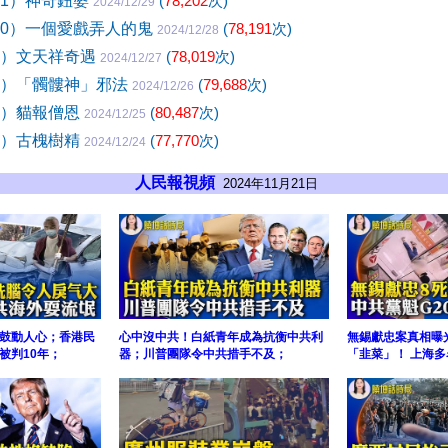
01）神奇鈕婆
(
78,202
次)
2024/12/29
00）一個愛戲弄人的鬼
(
78,191
次)
2024/12/28
9）文天祥奇遇
(
78,019
次)
2024/12/27
8）「髑髏神」邪法
(
79,688
次)
2024/12/26
7）貓報僧恩
(
80,487
次)
2024/12/25
6）古槐樹精
(
77,770
次)
2024/12/24
人民報視頻
2024年11月21日
鼓動人心；香港民
心中沒中共！白紙青年成為抗衡中共利
無錫獻忠案真相曝
被判10年；
器；川普團隊令中共措手不及；
「韭菜」！ 上海