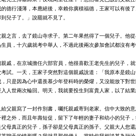
我的德行淺薄，本應絕後，幸賴你廣積福德，王家可以有後了
到兒子了。」說罷就不見了。

父親之言，去了鏡山寺求子。第二年果然得了一個兒子。他從
為生員，十六歲就考中舉人，不過此後兩次參加會試都沒有考中
個親戚，在京城擔任六部官員，他很喜歡王老先生的兒子，就
次考試。一天，王家子突然對這個親戚說道：「我原本是鏡山
成，只是因為心中還羨慕少年登科時的榮燿，又沒能放下對世
墜入人世兩次輪回。明天，我就要投生到富貴人家，以了結業緣
又給父親寫了一封作別書，囑托親戚寄到老家。信中大致的意
千裡之外，而且年壽短促，留下了年輕的妻子和幼小的兒子，
是父母真正的兒子，孫子卻是父母真正的孫子。父親大人您還