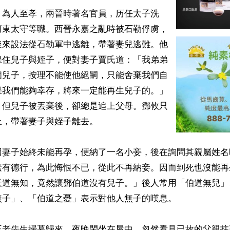
，為人至孝，兩晉時著名官員，历任太子洗
河東太守等職。西晉永嘉之亂時被石勒俘虜，
後來設法從石勒軍中逃離，帶著妻兒逃難。他
保住兒子與姪子，便對妻子賈氏道：「我弟弟
個兒子，按理不能使他絕嗣，只能舍棄我們自
果我們能夠幸存，將來一定能再生兒子的。」
。但兒子被丟棄後，卻總是追上父母。鄧攸只
，帶著妻子與姪子離去。

因妻子始終未能再孕，便納了一名小妾，後在詢問其親屬姓名
素有德行，為此悔恨不已，從此不再納妾。因而到死也沒能再
天道無知，竟然讓鄧伯道沒有兒子。」後人常用「伯道無兒」
子」、「伯道之憂」表示對他人無子的嘆息。

王老先生掃墓歸來，夜晚閑坐在屋中，忽然看見已故的父親拄