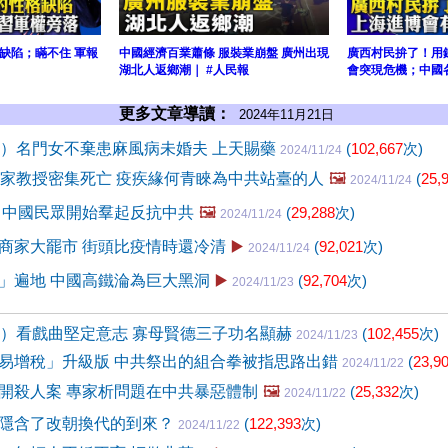
缺陷；瞞不住 軍報
中國經濟百業蕭條 服裝業崩盤 廣州出現
廣西村民拚了！用
湖北人返鄉潮｜ #人民報
會突現危機；中國
更多文章導讀：
2024年11月21日
1）名門女不棄患麻風病未婚夫 上天賜藥
(
102,667
次)
2024/11/24
專家教授密集死亡 疫疾緣何青睞為中共站臺的人
🖼️
(
25,
2024/11/24
 中國民眾開始羣起反抗中共
🖼️
(
29,288
次)
2024/11/24
商家大罷市 街頭比疫情時還冷清
▶️
(
92,021
次)
2024/11/24
」遍地 中國高鐵淪為巨大黑洞
▶️
(
92,704
次)
2024/11/23
0）看戲曲堅定意志 寡母賢德三子功名顯赫
(
102,455
次)
2024/11/23
易增稅」升級版 中共祭出的組合拳被指思路出錯
(
23,9
2024/11/22
開殺人案 專家析問題在中共暴惡體制
🖼️
(
25,332
次)
2024/11/22
隱含了改朝換代的到來？
(
122,393
次)
2024/11/22