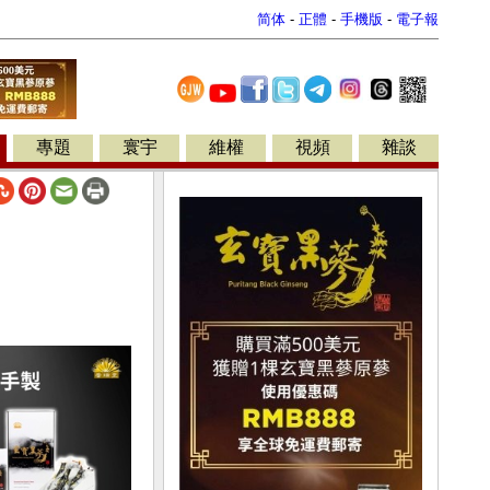
简体
-
正體
-
手機版
-
電子報
專題
寰宇
維權
視頻
雜談