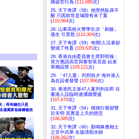
摘器官行為 (
111,685
次)
25. 天下奇譚（58）他突然臥床不
醒 只因前世是城隍有未了案
(
110,964
次)
26. 山東高校火警學生須「刷臉」
逃生 引眾怒 (
110,304
次)
27. 天下奇譚（59）奇聞!人活著卻
變成了牲畜 (
109,535
次)
28. 香港自由委員會主席郭明瀚：
英方應請高官與黎智英見面 結束
單獨囚禁 (
109,121
次)
29. 「47人案」判刑前夕 海外港人
為在囚者發聲 (
107,956
次)
30. 香港民主派47人案判刑在即 在
臺港人設臨時連儂牆聲援
(
107,670
次)
光；再有錢也只是
31. 天下奇譚（54）積德行善卻雙
多名億萬富翁維權被抓
目失明 其實是上天的慈悲
(
106,585
次)
32. 天下奇譚（60）顏鳴臯應相士
之言中武舉 名揚清朝水師
(
106,262
次)