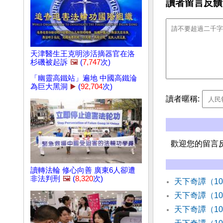
讀者留言反饋
天津醫生王克明涉活摘器官在洛
杉磯被起訴
🖼️
(
7,747
次)
「幽靈高鐵站」遍地 中國高鐵淪
為巨大黑洞
▶️
(
92,704
次)
讀者暱稱:
歡迎您的留言
讀轉法輪 修心向善 廣東6人卻遭
非法判刑
🖼️
(
8,320
次)
天下奇譚（1
天下奇譚（1
天下奇譚（1