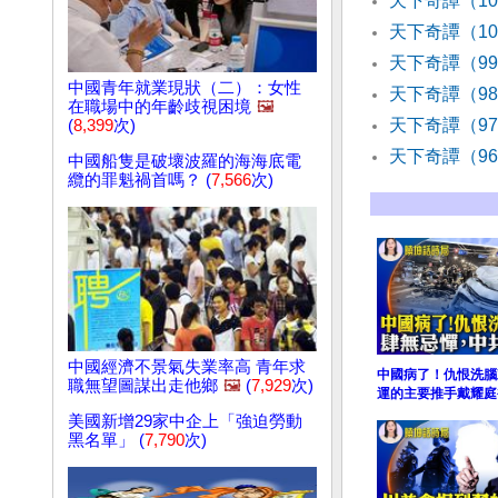
天下奇譚（1
天下奇譚（1
天下奇譚（9
中國青年就業現狀（二）：女性
天下奇譚（9
在職場中的年齡歧視困境
🖼️
天下奇譚（9
(
8,399
次)
天下奇譚（9
中國船隻是破壞波羅的海海底電
纜的罪魁禍首嗎？ (
7,566
次)
中國經濟不景氣失業率高 青年求
中國病了！仇恨洗腦
職無望圖謀出走他鄉
🖼️
(
7,929
次)
運的主要推手戴耀庭
美國新增29家中企上「強迫勞動
黑名單」 (
7,790
次)