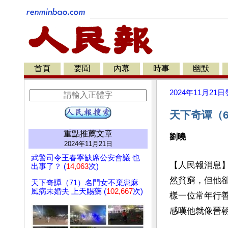
首頁
要聞
內幕
時事
幽默
2024年11月21日
天下奇谭（
重點推薦文章
劉曉
2024年11月21日
武警司令王春寧缺席公安會議 也
【人民報消息
出事了？ (
14,063
次)
然貧窮，但他
天下奇譚（71）名門女不棄患麻
風病未婚夫 上天賜藥 (
102,667
次)
樣一位常年行
感嘆他就像晉朝