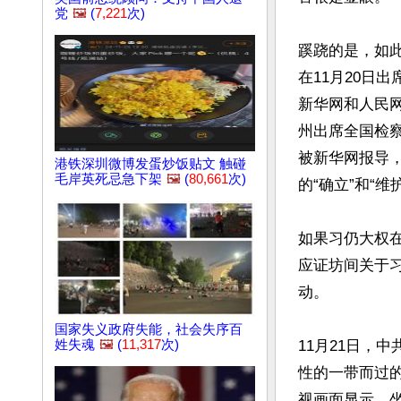
党
🖼️
(
7,221
次)
蹊跷的是，如
在11月20日
新华网和人民
州出席全国检察
被新华网报导
港铁深圳微博发蛋炒饭贴文 触碰
毛岸英死忌急下架
🖼️
(
80,661
次)
的“确立”和“维护
如果习仍大权
应证坊间关于
动。

国家失义政府失能，社会失序百
姓失魂
🖼️
(
11,317
次)
11月21日，
性的一带而过
视画面显示，