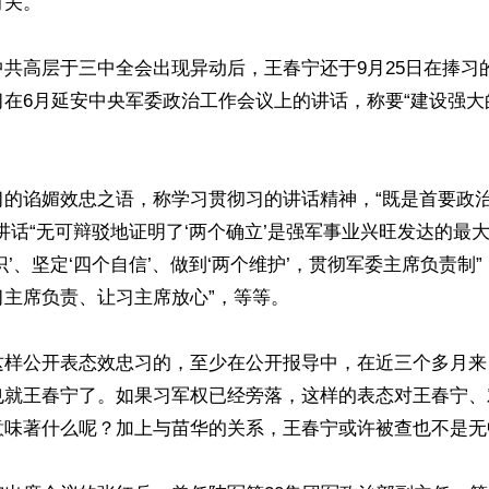
关。

共高层于三中全会出现异动后，王春宁还于9月25日在捧习
习在6月延安中央军委政治工作会议上的讲话，称要“建设强大
习的谄媚效忠之语，称学习贯彻习的讲话精神，“既是首要政
讲话“无可辩驳地证明了‘两个确立’是强军事业兴旺发达的最大
识’、坚定‘四个自信’、做到‘两个维护’，贯彻军委主席负责制
主席负责、让习主席放心”，等等。

这样公开表态效忠习的，至少在公开报导中，在近三个多月来
也就王春宁了。如果习军权已经旁落，这样的表态对王春宁、
意味著什么呢？加上与苗华的关系，王春宁或许被查也不是无中