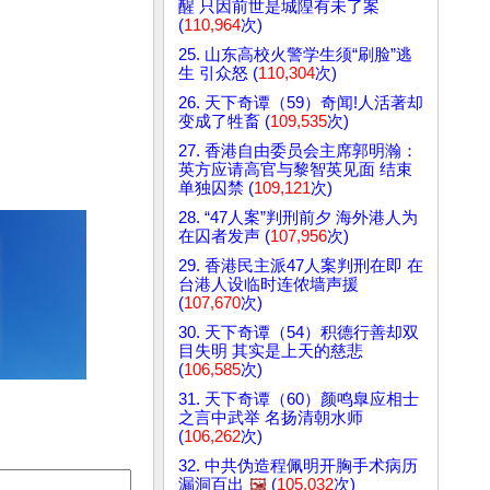
醒 只因前世是城隍有未了案
(
110,964
次)
25. 山东高校火警学生须“刷脸”逃
生 引众怒 (
110,304
次)
26. 天下奇谭（59）奇闻!人活著却
变成了牲畜 (
109,535
次)
27. 香港自由委员会主席郭明瀚：
英方应请高官与黎智英见面 结束
单独囚禁 (
109,121
次)
28. “47人案”判刑前夕 海外港人为
在囚者发声 (
107,956
次)
29. 香港民主派47人案判刑在即 在
台港人设临时连侬墙声援
(
107,670
次)
30. 天下奇谭（54）积德行善却双
目失明 其实是上天的慈悲
(
106,585
次)
31. 天下奇谭（60）颜鸣臯应相士
之言中武举 名扬清朝水师
(
106,262
次)
32. 中共伪造程佩明开胸手术病历
漏洞百出
🖼️
(
105,032
次)