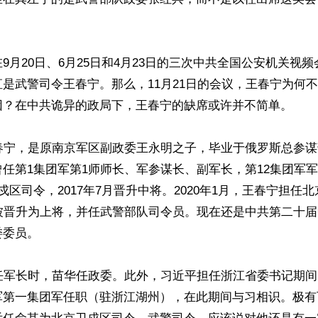
9月20日、6月25日和4月23日的三次中共全国公安机关视
是武警司令王春宁。那么，11月21日的会议，王春宁为何
因？在中共诡异的政局下，王春宁的缺席或许并不简单。

王春宁，是原南京军区副政委王永明之子，毕业于俄罗斯总参
任第1集团军第1师师长、军参谋长、副军长，第12集团军军长
戍区司令，2017年7月晋升中将。2020年1月，王春宁担任
月被晋升为上将，并任武警部队司令员。现在还是中共第二十
委员。

军任军长时，苗华任政委。此外，习近平担任浙江省委书记期
军第一集团军任职（驻浙江湖州），在此期间与习相识。极有