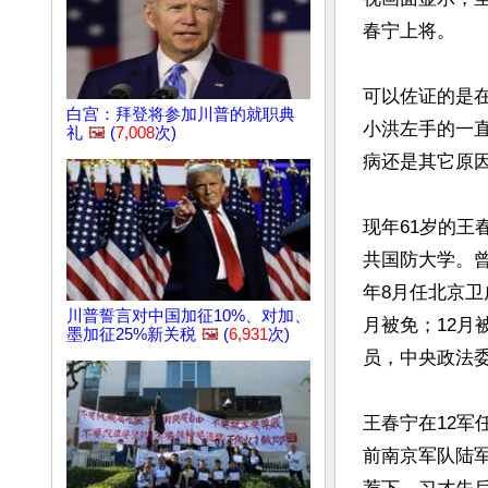
春宁上将。

可以佐证的是在
白宫：拜登将参加川普的就职典
小洪左手的一直
礼
🖼️
(
7,008
次)
病还是其它原
现年61岁的
共国防大学。曾
年8月任北京卫
川普誓言对中国加征10%、对加、
月被免；12
墨加征25%新关税
🖼️
(
6,931
次)
员，中央政法委
王春宁在12
前南京军队陆