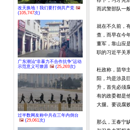
荐下，习才先
改天换地！我们要打倒共产党
🖼️
而武警部队一般
(
105,747
次)
就在不久前，有
查，而早在今
董军，靠山应
职的习近平关系
广东潮汕“非暴力不合作抗争”运动
示范意义可燎原
🖼️
(
25,269
次)
杜政称，苗华
阳，均是涉及
升，首先必须
有的政委都是
大腿。要说腐败
过半数网友称中共在三年内倒台
🖼️
(
29,061
次)
那么，王春宁