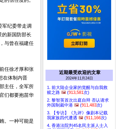
定的信任度的。
委军纪委带走调
景的新国防部长
，与曾在福建任
前任徐才厚和张
近期最受欢迎的文章
想在体制内晋
2024年11月24日
部主任，全军所
1. 前大陆企业家的觉醒与自我救
赎之路
🖼️
(
913,581
次)
官们都要抱苗华
2. 黎智英首次出庭自辩 否认请求
外国制裁中港
🖼️
(
911,483
次)
3. 【专访】《九评》像剧本记载
我家族四代遭遇
🖼️
(
911,166
次)
贿。一种可能是
4. 香港法院判45名民主派人士入