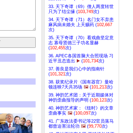
33. 天下奇谭（69）僧人两度转世
只为了结尘缘 (
103,749
次)
34. 天下奇谭（71）名门女不弃患
麻风病未婚夫 上天赐药 (
102,667
次)
35. 天下奇谭（70）看戏曲坚定意
志 寡母贤德三子功名显赫
(
102,455
次)
36. APEC各国首脑大合照现场 习
近平丑态迭出
▶️
(
101,734
次)
37. 善良是我们心中的指南针
(
101,321
次)
38. 获奖纪录片《国有器官》曼哈
顿连映7天共35场
🖼️
(
101,213
次)
39. 神韵艺术团：关于近期媒体对
神韵歪曲报导的声明 (
100,123
次)
40. 神韵艺术家：《纽时》的文章
歪曲事实
🖼️
(
100,097
次)
41. 广东政法委书记等22官员落马
都曾迫害法轮功
🖼️
(
99,770
次)