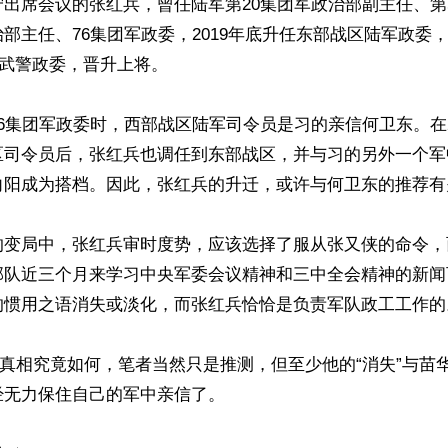
出席会议的张红兵，曾任陆军第20集团军政治部副主任、第5
部主任、76集团军政委，2019年底升任东部战区陆军政委
任武警政委，晋升上将。

6集团军政委时，西部战区陆军司令员是习的亲信何卫东。在2
区司令员后，张红兵也调任到东部战区，并与习的另外一个军
向阳成为搭档。因此，张红兵的升迁，或许与何卫东的推荐有关
的变局中，张红兵审时度势，应该选择了服从张又侠的命令，
部队近三个月来学习中央军委会议精神和三中全会精神的新闻
的惯用之语消失或淡化，而张红兵恰恰是负责军队政工工作的。
”真相究竟如何，笔者当然只是推测，但至少他的“消失”与苗
无力保住自己的军中亲信了。
