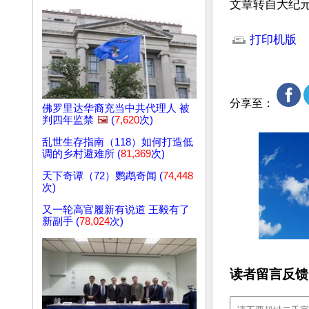
文章转自大纪元
文章网址: http://w
打印机版
分享至：
佛罗里达华裔充当中共代理人 被
判四年监禁
🖼️
(
7,620
次)
乱世生存指南（118）如何打造低
调的乡村避难所 (
81,369
次)
天下奇谭（72）鹦鹉奇闻 (
74,448
次)
又一轮高官履新有说道 王毅有了
新副手 (
78,024
次)
读者留言反馈