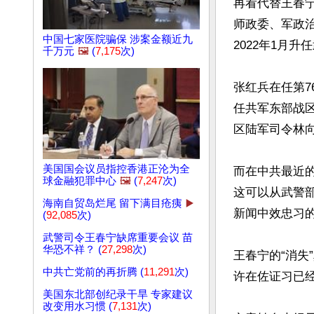
再看代替王春宁
师政委、军政治
中国七家医院骗保 涉案金额近九
2022年1月升
千万元
🖼️
(
7,175
次)
张红兵在任第7
任共军东部战
区陆军司令林
美国国会议员指控香港正沦为全
而在中共最近
球金融犯罪中心
🖼️
(
7,247
次)
这可以从武警
海南自贸岛烂尾 留下满目疮痍
▶️
新闻中效忠习
(
92,085
次)
武警司令王春宁缺席重要会议 苗
华恐不祥？ (
27,298
次)
王春宁的“消失
中共亡党前的再折腾 (
11,291
次)
许在佐证习已经
美国东北部创纪录干旱 专家建议
改变用水习惯 (
7,131
次)