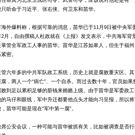
后任命其为北京卫戍区司令、武警司令，应该说对他还是有一
只听命于习近平、张右侠、何卫东和苗华。

海外爆料称，根据可靠的消息，苗华已于11月9日被中央军
年2月，自由撰稿人杜政就在《上报》发文表示，中共海军背
是掌管全军政工人事的苗华。苗华是江苏如皋人，但生于福州
紧密。

主管六年多的中共军队政工系统，历史上就是腐败重灾区。其
巨腐，两人一个“病亡”、一个自杀。而过去数十年，官员如果
腐败到足以累积足够的脏钱来贿赂上级。由于苗华是军委政工
他的马仔和眼线，军中升迁都要他点头才能向习呈报，所以将
，苗华可能是现在“军中第一腐”。

缺席公安会议，一种可能与苗华被抓有关，比如被调查是否行