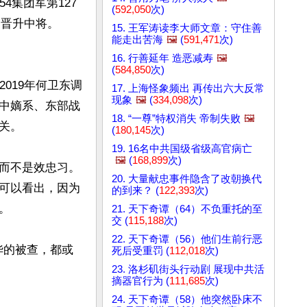
4集团军第127
(
592,050
次)
，晋升中将。
15. 王军涛读李大师文章：守住善
能走出苦海
🖼️
(
591,471
次)
16. 行善延年 造恶减寿
🖼️
(
584,850
次)
019年何卫东调
17. 上海怪象频出 再传出六大反常
现象
🖼️
(
334,098
次)
中嫡系、东部战
18. “一尊”特权消失 帝制失败
🖼️
。

(
180,145
次)
19. 16名中共国级省级高官病亡
🖼️
(
168,899
次)
而不是效忠习。
20. 大量献忠事件隐含了改朝换代
可以看出，因为
的到来？ (
122,393
次)


21. 天下奇谭（64）不负重托的至
交 (
115,188
次)
22. 天下奇谭（56）他们生前行恶
华的被查，都或
死后受重罚 (
112,018
次)
23. 洛杉矶街头行动剧 展现中共活
摘器官行为 (
111,685
次)
24. 天下奇谭（58）他突然卧床不