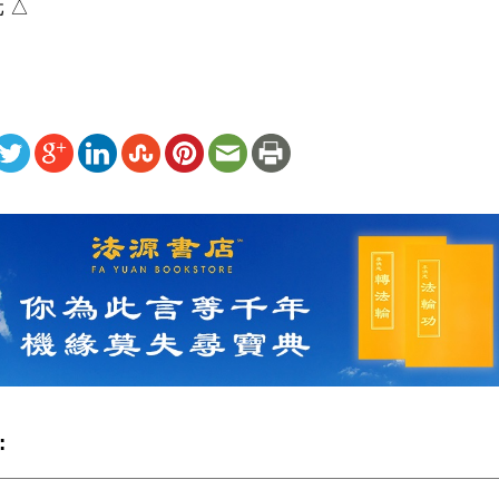
 △
ww.renminbao.com/rmb/articles/2024/11/24/86769.html
: