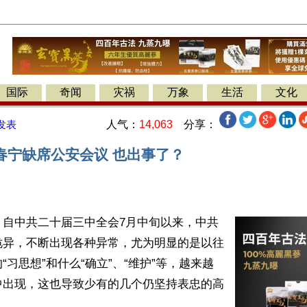
国际
奇闻
灾祸
万象
生活
文化
人气：
14,063
分享：
发表
春宁缺席公安会议 也出事了？
】自中共二十届三中全会7月中旬以来，中共
诡异，不断出现各种异常，尤为明显的是以往
“习思想”和什么“确立”、“维护”等，越来越
中出现，这也导致少有的几个仍坚持表忠的高