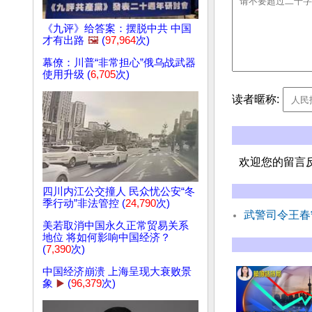
《九评》给答案：摆脱中共 中国
才有出路
🖼️
(
97,964
次)
幕僚：川普“非常担心”俄乌战武器
使用升级 (
6,705
次)
读者暱称:
欢迎您的留言
四川内江公交撞人 民众忧公安“冬
季行动”非法管控 (
24,790
次)
武警司令王春
美若取消中国永久正常贸易关系
地位 将如何影响中国经济？
(
7,390
次)
中国经济崩溃 上海呈现大衰败景
象
▶️
(
96,379
次)