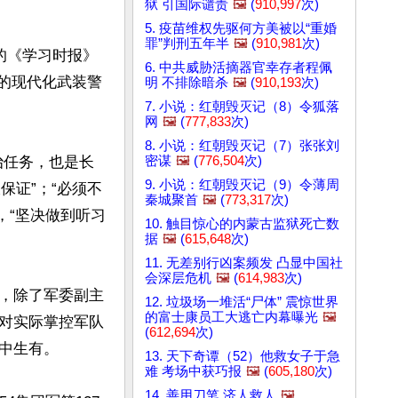
狱 引国际谴责
🖼️
(
910,997
次)
5. 疫苗维权先驱何方美被以“重婚
罪”判刑五年半
🖼️
(
910,981
次)
的《学习时报》
6. 中共威胁活摘器官幸存者程佩
的现代化武装警
明 不排除暗杀
🖼️
(
910,193
次)
7. 小说：红朝毁灭记（8）令狐落
网
🖼️
(
777,833
次)
8. 小说：红朝毁灭记（7）张张刘
密谋
🖼️
(
776,504
次)
治任务，也是长
9. 小说：红朝毁灭记（9）令薄周
保证”；“必须不
秦城聚首
🖼️
(
773,317
次)
”，“坚决做到听习
10. 触目惊心的内蒙古监狱死亡数
据
🖼️
(
615,648
次)
11. 无差别行凶案频发 凸显中国社
会深层危机
🖼️
(
614,983
次)
，除了军委副主
12. 垃圾场一堆活“尸体” 震惊世界
的富士康员工大逃亡内幕曝光
🖼️
对实际掌控军队
(
612,694
次)
生有。

13. 天下奇谭（52）他救女子于急
难 考场中获巧报
🖼️
(
605,180
次)
14. 善用刀笔 济人救人
🖼️