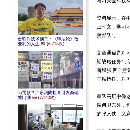
与习失去军权有
资料显示，在中
上刊文，学习
察部队”。

台软件技术副总：《转法轮》改
变我的人生
🖼️
(
6,713
次)
文章通篇是对
期战略任务”；
断增强‘四个意
主席指挥、对习
为罚款？广东消防检查引发商铺
军队高层中像
关门潮
🖼️
(
7,140
次)
席何卫东外，
的张又侠，又