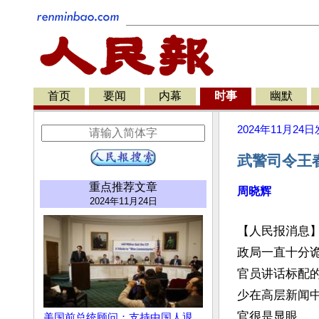
首页
要闻
内幕
时事
幽默
2024年11月24日
武警司令王
重点推荐文章
周晓辉
2024年11月24日
【人民报消息
政局一直十分
官员讲话标配的
少在高层新闻
官很是显眼。

美国前总统顾问：支持中国人退