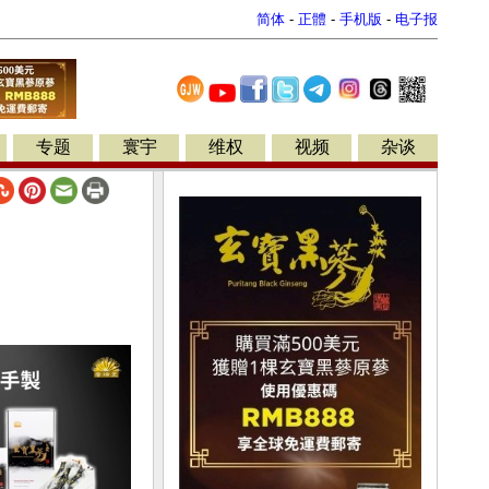
简体
-
正體
-
手机版
-
电子报
专题
寰宇
维权
视频
杂谈