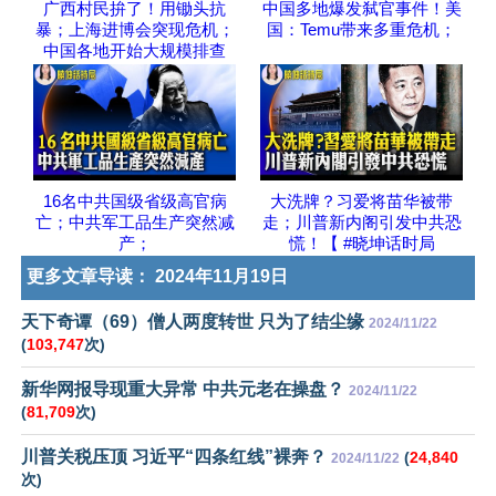
广西村民拚了！用锄头抗
中国多地爆发弑官事件！美
暴；上海进博会突现危机；
国：Temu带来多重危机；
中国各地开始大规模排查
16名中共国级省级高官病
大洗牌？习爱将苗华被带
亡；中共军工品生产突然减
走；川普新内阁引发中共恐
产；
慌！【 #晓坤话时局
更多文章导读：
2024年11月19日
天下奇谭（69）僧人两度转世 只为了结尘缘
2024/11/22
(
103,747
次)
新华网报导现重大异常 中共元老在操盘？
2024/11/22
(
81,709
次)
川普关税压顶 习近平“四条红线”裸奔？
(
24,840
2024/11/22
次)