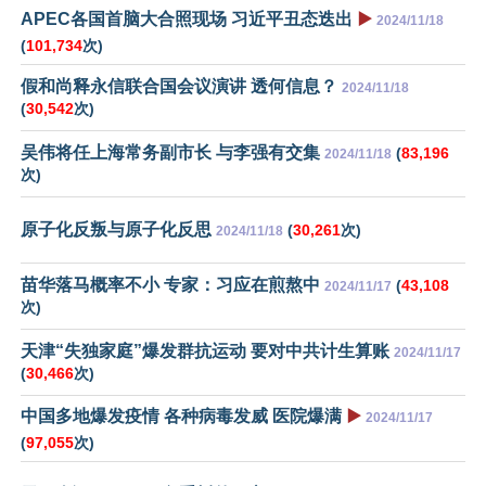
APEC各国首脑大合照现场 习近平丑态迭出
▶️
2024/11/18
(
101,734
次)
假和尚释永信联合国会议演讲 透何信息？
2024/11/18
(
30,542
次)
吴伟将任上海常务副市长 与李强有交集
(
83,196
2024/11/18
次)
原子化反叛与原子化反思
(
30,261
次)
2024/11/18
苗华落马概率不小 专家：习应在煎熬中
(
43,108
2024/11/17
次)
天津“失独家庭”爆发群抗运动 要对中共计生算账
2024/11/17
(
30,466
次)
中国多地爆发疫情 各种病毒发威 医院爆满
▶️
2024/11/17
(
97,055
次)