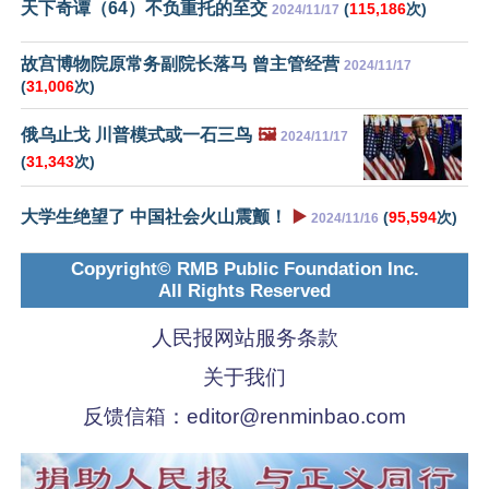
天下奇谭（64）不负重托的至交
(
115,186
次)
2024/11/17
故宫博物院原常务副院长落马 曾主管经营
2024/11/17
(
31,006
次)
俄乌止戈 川普模式或一石三鸟
🖼️
2024/11/17
(
31,343
次)
大学生绝望了 中国社会火山震颤！
▶️
(
95,594
次)
2024/11/16
Copyright© RMB Public Foundation Inc.
All Rights Reserved
人民报网站服务条款
关于我们
反馈信箱：
editor@renminbao.com