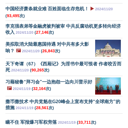
中国经济萧条就业难 百姓面临生存危机！
▶️
2024/11/20
(
93,495
次)
李克强表弟等金融虎被判被审 中共反腐动机更多转向经济
收入
(
27,146
次)
2024/11/20
美拟取消大陆最惠国待遇 对中共有多大影
响？
🖼️
(
26,843
次)
2024/11/20
天下奇谭（67）《西厢记》为淫书中最可恨者 作者咬舌而
死
(
90,265
次)
2024/11/20
习藉秘鲁“拜习会”一边抱怨一边向川普示好
🖼️
(
32,164
次)
2024/11/19
撒币撒技术 中共党魁在G20峰会上宣布支持“全球南方”的
措施
(
28,561
次)
2024/11/19
瞒不住 军报爆习军权旁落
(
33,711
次)
2024/11/19