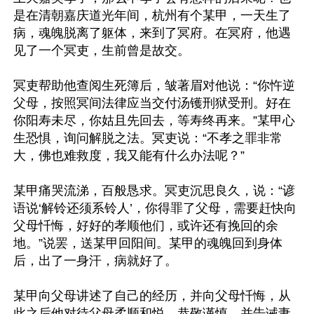
是在清朝嘉庆道光年间，杭州有个某甲，一天生了
病，魂魄脱离了躯体，来到了冥府。在冥府，他遇
见了一个冥吏，生前曾是故交。

冥吏帮助他查阅生死簿后，皱著眉对他说：“你忤逆
父母，按照冥间法律应当交付汤镬刑狱受刑。好在
你阳寿未尽，你姑且先回去，等寿终再来。”某甲心
生恐惧，询问解脱之法。冥吏说：“不孝之罪非常
大，佛也难救度，我又能有什么办法呢？”

某甲痛哭流涕，百般恳求。冥吏沉思良久，说：“谚
语说‘解铃还须系铃人’，你得罪了父母，需要赶快向
父母忏悔，好好的孝顺他们，或许还有挽回的余
地。”说罢，送某甲回阳间。某甲的魂魄回到身体
后，出了一身汗，病就好了。

某甲向父母讲述了自己的经历，并向父母忏悔，从
此之后他对待父母柔顺和悦，恭敬谨慎，并告诫妻