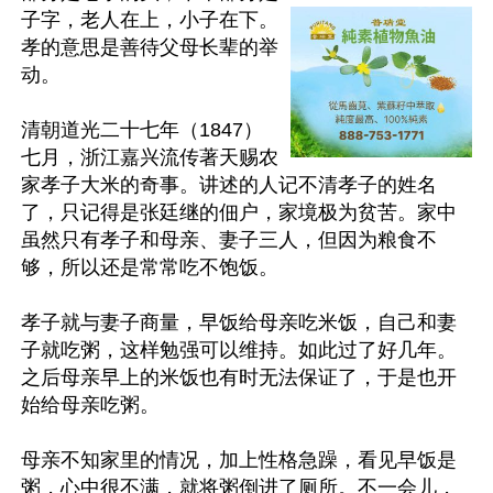
子字，老人在上，小子在下。
孝的意思是善待父母长辈的举
动。

清朝道光二十七年（1847）
七月，浙江嘉兴流传著天赐农
家孝子大米的奇事。讲述的人记不清孝子的姓名
了，只记得是张廷继的佃户，家境极为贫苦。家中
虽然只有孝子和母亲、妻子三人，但因为粮食不
够，所以还是常常吃不饱饭。

孝子就与妻子商量，早饭给母亲吃米饭，自己和妻
子就吃粥，这样勉强可以维持。如此过了好几年。
之后母亲早上的米饭也有时无法保证了，于是也开
始给母亲吃粥。

母亲不知家里的情况，加上性格急躁，看见早饭是
粥，心中很不满，就将粥倒进了厕所。不一会儿，