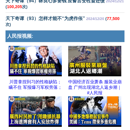
天下奇谭（94）昧良心多要钱 应誓言变牲畜还债
2024/12/21
(
100,205
次)
天下奇谭（93）怎样才能不“为虎作伥”
(
77,500
2024/12/20
次)
人民报视频:
川普拿捏到习的性格缺陷；
中国经济百业萧条 服装业崩
瞒不住 军报爆习军权旁落；
盘 广州出现湖北人返乡潮｜
#人民报