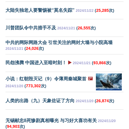
大陆失独老人要警惕被“莫名失踪”
(
25,285
次)
2024/11/22
川普团队令中共措手不及
(
26,555
次)
2024/11/21
中共的网际网路大会 引世关注的网封大墙与小院高墙
(
24,026
次)
2024/11/21
民怨沸腾 中国进入至暗时刻！
▶️
(
93,866
次)
2024/11/21
小说：红朝毁灭记（9）令薄周秦城聚首
🖼️
(
773,302
次)
2024/11/20
人类的出路（九）天象佐证了方向
(
26,874
次)
2024/11/20
无锡献忠8死惨剧真相曝光 与习好大喜功有关
2024/11/20
(
94,903
次)