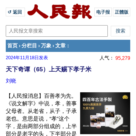
↺ 返回 
电子报
正體版
首页
分栏目
万象
文章
›
›
›
：
2024年11月18日
发表
人气：
95,279
天下奇谭（65）上天赐下孝子米
刘晓
【人民报消息】百善孝为先。
《说文解字》中说，孝，善事
父母者。从老省，从子，子承
老也。意思是说，“孝”这个
字，是由两部分组成的，上半
部分是老字的头，下半部分是