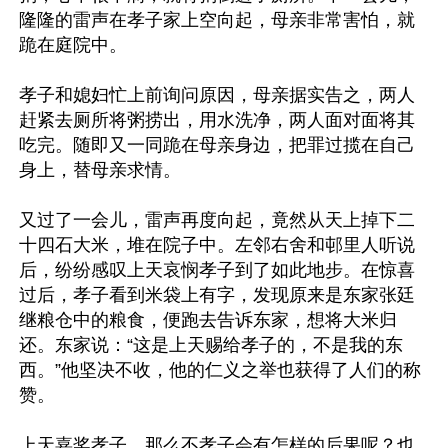
隆隆的雷声在孝子家上空向起，母亲非常害怕，就
跪在庭院中。

孝子和媳妇忙上前询问原因，母亲据实告之，两人
赶紧去厕所将粥捞出，用水洗净，两人面对面将其
吃完。随即又一同跪在母亲身边，把罪过揽在自己
身上，替母亲求情。

又过了一会儿，雷声再度向起，竟然从天上掉下二
十四石大米，堆在院子中。左邻右舍和邨里人听说
后，纷纷感叹上天哀悯孝子到了如此地步。在惊喜
过后，孝子看到米袋上有字，发现原来是东家张廷
继粮仓中的粮食，便跑去告诉东家，想将大米归
还。东家说：“这是上天赐给孝子的，不是我的东
西。”他坚决不收，他的仁义之举也获得了人们的称
赞。

上天嘉奖孝子，那么不孝子会有怎样的后果呢？也