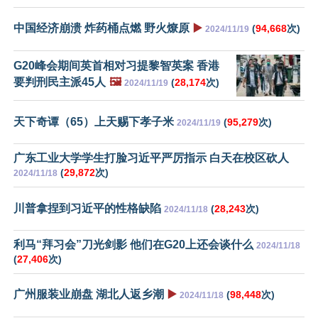
中国经济崩溃 炸药桶点燃 野火燎原
▶️
(
94,668
次)
2024/11/19
G20峰会期间英首相对习提黎智英案 香港
要判刑民主派45人
🖼️
(
28,174
次)
2024/11/19
天下奇谭（65）上天赐下孝子米
(
95,279
次)
2024/11/19
广东工业大学学生打脸习近平严厉指示 白天在校区砍人
(
29,872
次)
2024/11/18
川普拿捏到习近平的性格缺陷
(
28,243
次)
2024/11/18
利马“拜习会”刀光剑影 他们在G20上还会谈什么
2024/11/18
(
27,406
次)
广州服装业崩盘 湖北人返乡潮
▶️
(
98,448
次)
2024/11/18