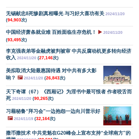
无锡献忠8死惨剧真相曝光 与习好大喜功有关
2024/11/20
(
94,903
次)
中国经济萧条就业难 百姓面临生存危机！
▶️
2024/11/20
(
93,495
次)
李克强表弟等金融虎被判被审 中共反腐动机更多转向经济
收入
(
27,146
次)
2024/11/20
美拟取消大陆最惠国待遇 对中共有多大影
响？
🖼️
(
26,843
次)
2024/11/20
天下奇谭（67）《西厢记》为淫书中最可恨者 作者咬舌而
死
(
90,265
次)
2024/11/20
习藉秘鲁“拜习会”一边抱怨一边向川普示好
🖼️
(
32,164
次)
2024/11/19
撒币撒技术 中共党魁在G20峰会上宣布支持“全球南方”的