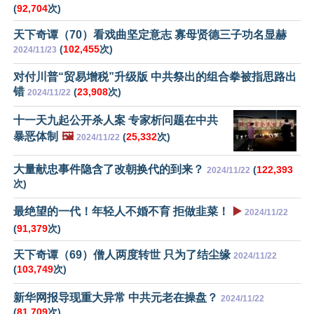
(
92,704
次)
天下奇谭（70）看戏曲坚定意志 寡母贤德三子功名显赫
(
102,455
次)
2024/11/23
对付川普“贸易增税”升级版 中共祭出的组合拳被指思路出
错
(
23,908
次)
2024/11/22
十一天九起公开杀人案 专家析问题在中共
暴恶体制
🖼️
(
25,332
次)
2024/11/22
大量献忠事件隐含了改朝换代的到来？
(
122,393
2024/11/22
次)
最绝望的一代！年轻人不婚不育 拒做韭菜！
▶️
2024/11/22
(
91,379
次)
天下奇谭（69）僧人两度转世 只为了结尘缘
2024/11/22
(
103,749
次)
新华网报导现重大异常 中共元老在操盘？
2024/11/22
(
81,709
次)