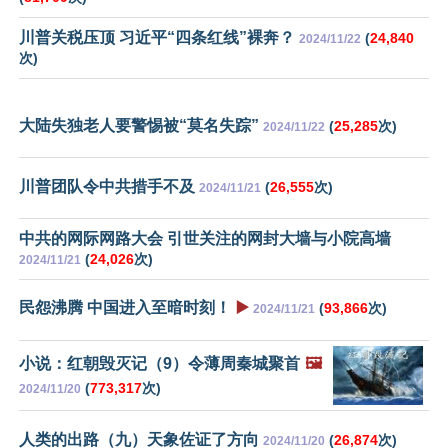
川普关税压顶 习近平“四条红线”裸奔？
(
24,840
2024/11/22
次)
大陆失独老人要警惕被“莫名失踪”
(
25,285
次)
2024/11/22
川普团队令中共措手不及
(
26,555
次)
2024/11/21
中共的网际网路大会 引世关注的网封大墙与小院高墙
(
24,026
次)
2024/11/21
民怨沸腾 中国进入至暗时刻！
▶️
(
93,866
次)
2024/11/21
小说：红朝毁灭记（9）令薄周秦城聚首
🖼️
(
773,317
次)
2024/11/20
人类的出路（九）天象佐证了方向
(
26,874
次)
2024/11/20