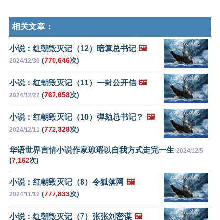
相关文章：
小说：红朝毁灭记（12）暗算总书记
🖼️
(
770,646
次)
2024/12/30
小说：红朝毁灭记（11）一封公开信
🖼️
(
767,658
次)
2024/12/22
小说：红朝毁灭记（10）弹劾总书记？
🖼️
(
772,328
次)
2024/12/11
华语世界言情小说作家琼瑶以自我方式走完一生
2024/12/5
(
7,162
次)
小说：红朝毁灭记（8）令狐落网
🖼️
(
777,833
次)
2024/11/12
小说：红朝毁灭记（7）张张刘密谋
🖼️