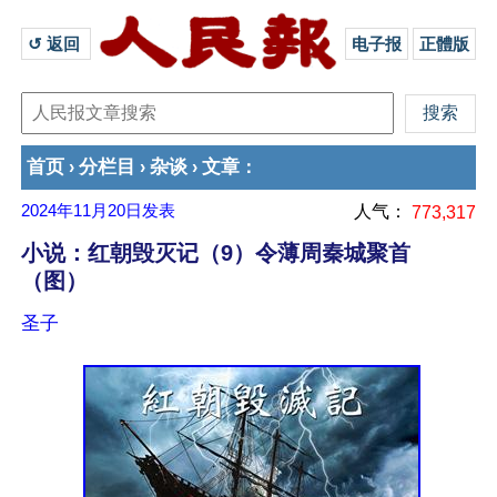
↺ 返回 
电子报
正體版
首页
分栏目
杂谈
文章
›
›
›
：
2024年11月20日
发表
人气：
773,317
小说：红朝毁灭记（9）令薄周秦城聚首
（图）
圣子