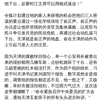
他下台，必要时江主席可以用核武逼迫！”

令狐计划通过他的家人来探视的机会把他们三人密
谋的要点通过一张化学纸张给了俞正声。俞正声的
办法是让他所管辖的共党官员集体腐败，以党官与
民斗争引发共党的民信危机，再通过社会动乱逼习
下台。天津就是俞正声的地盘。俞在天津的动作马
上引起习派人士的注意。

因为天津的腐败怵目惊心，单一个公安局长被查出
来的现钞都用几辆车装，点钞机烧坏了十台，还有
几箱受贿的红木箱没打开。作为四个组的组长，习
进平叫天津书记黄兴国写个报告，数字居然全是假
的，调查组的报告都迟迟不见，他一怒之下，又咳
嗽，幸好衣服没扣钮扣，不过因力气过大，这次连
皮带都绷断了：“命令紧急召开中央委员的扩大会
议，通知天津五套班子的所有头头进京聆训。”
