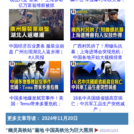
亿万富翁维权被抓
中国经济百业萧条 服装业崩
广西村民拚了！用锄头抗
盘 广州出现湖北人返乡潮｜
暴；上海进博会突现危机；
#人民报
中国各地开始大规模排查
中国多地爆发弑官事件！美
16名中共国级省级高官病
国：Temu带来多重危机；
亡；中共军工品生产突然减
产；
更多文章导读：
2024年11月20日
“幽灵高铁站”遍地 中国高铁沦为巨大黑洞
▶️
2024/11/23