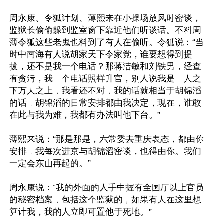
周永康、令狐计划、薄熙来在小操场放风时密谈，
监狱长偷偷躲到监室窗下靠近他们听谈话。不料周
薄令狐这些老鬼也料到了有人在偷听。令狐说：“当
时中南海有人说胡家天下令家党，谁要想得到提
拔，还不是我一个电话？那蒋洁敏和刘铁男，经查
有贪污，我一个电话照样升官，别人说我是一人之
下万人之上，我看还不对，我的话就相当于胡锦滔
的话，胡锦滔的日常安排都由我决定，现在，谁敢
在此与我为难，我都有办法叫他下台。”

薄熙来说：“那是那是，六常委去重庆表态，都由你
安排，我每次进京与胡锦滔密谈，也得由你。我们
一定会东山再起的。”

周永康说：“我的外面的人手中握有全国厅以上官员
的秘密档案，包括这个监狱的，如果有人在这里想
算计我，我的人立即可置他于死地。”
