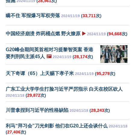
措施
(
28,561
次)
2024/11/19
瞒不住 军报爆习军权旁落
(
33,711
次)
2024/11/19
中国经济崩溃 炸药桶点燃 野火燎原
▶️
(
94,668
次)
2024/11/19
G20峰会期间英首相对习提黎智英案 香港
要判刑民主派45人
🖼️
(
28,174
次)
2024/11/19
天下奇谭（65）上天赐下孝子米
(
95,279
次)
2024/11/19
广东工业大学学生打脸习近平严厉指示 白天在校区砍人
(
29,872
次)
2024/11/18
川普拿捏到习近平的性格缺陷
(
28,243
次)
2024/11/18
利马“拜习会”刀光剑影 他们在G20上还会谈什么
2024/11/18
(
27,406
次)