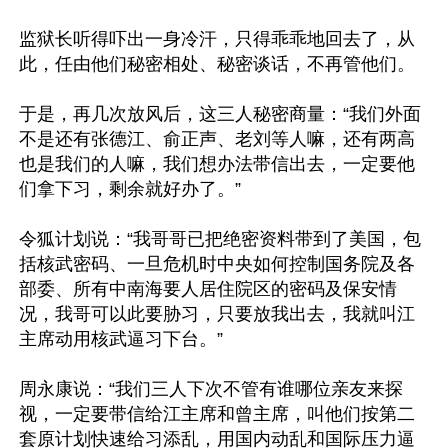
监狱长听得吓出一身冷汗，只得乖乖地回去了，从
此，任由他们秘密相处、秘密谈话，不再管他们。

于是，再几次放风后，这三人秘密商量：“我们外面
不是还有张德江、俞正声、老刘等人嘛，还有两高
也是我们的人嘛，我们想办法带信出去，一定要他
们拿下习，剩余就好办了。”

令狐计划说：“我哥哥已把绝密资料带到了美国，包
括核武密码、一旦危机时中央如何控制国务院及各
部委、所有中南海要人居住院区的密码及保安情
况，我哥可以此要胁习，只要放我出去，我就叫江
主席动用核武逼习下台。”

周永康说：“我们三人下次不管有谁哪位亲友来探
视，一定要带信给江主席和曾主席，叫他们按第二
套原计划快速给习添乱，用国内动乱和国际压力逼