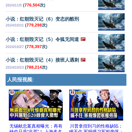
(
776,504
次)
2024/11/5
小说：红朝毁灭记（6）变态的酷刑
(
779,298
次)
2024/10/31
小说：红朝毁灭记（5）令狐无间道
🖼️
(
778,397
次)
2024/10/27
小说：红朝毁灭记（4）接班人遇刺
🖼️
(
788,214
次)
2024/10/23
人民报视频:
无锡献忠案真相曝光；再有
川普拿捏到习的性格缺陷；
钱也只是“韭菜”！ 上海多名
瞒不住 军报爆习军权旁落；