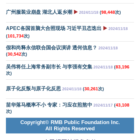
广州服装业崩盘 湖北人返乡潮
▶️
(
98,448
次)
2024/11/18
APEC各国首脑大合照现场 习近平丑态迭出
▶️
2024/11/18
(
101,734
次)
假和尚释永信联合国会议演讲 透何信息？
2024/11/18
(
30,542
次)
吴伟将任上海常务副市长 与李强有交集
(
83,196
2024/11/18
次)
原子化反叛与原子化反思
(
30,261
次)
2024/11/18
苗华落马概率不小 专家：习应在煎熬中
(
43,108
2024/11/17
次)
Copyright© RMB Public Foundation Inc.
All Rights Reserved