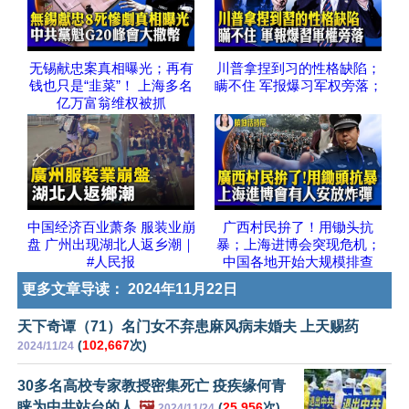
无锡献忠案真相曝光；再有
川普拿捏到习的性格缺陷；
钱也只是“韭菜”！ 上海多名
瞒不住 军报爆习军权旁落；
亿万富翁维权被抓
中国经济百业萧条 服装业崩
广西村民拚了！用锄头抗
盘 广州出现湖北人返乡潮｜
暴；上海进博会突现危机；
#人民报
中国各地开始大规模排查
更多文章导读：
2024年11月22日
天下奇谭（71）名门女不弃患麻风病未婚夫 上天赐药
(
102,667
次)
2024/11/24
30多名高校专家教授密集死亡 疫疾缘何青
睐为中共站台的人
🖼️
(
25,956
次)
2024/11/24