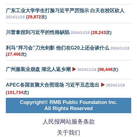
广东工业大学学生打脸习近平严厉指示 白天在校区砍人
(
29,872
次)
2024/11/18
川普拿捏到习近平的性格缺陷
(
28,243
次)
2024/11/18
利马“拜习会”刀光剑影 他们在G20上还会谈什么
2024/11/18
(
27,406
次)
广州服装业崩盘 湖北人返乡潮
▶️
(
98,448
次)
2024/11/18
APEC各国首脑大合照现场 习近平丑态迭出
▶️
2024/11/18
(
101,734
次)
Copyright© RMB Public Foundation Inc.
All Rights Reserved
人民报网站服务条款
关于我们