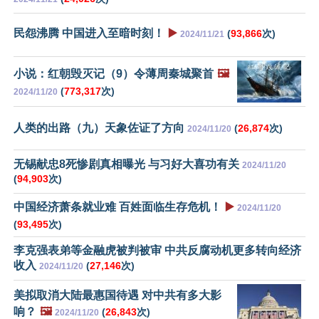
民怨沸腾 中国进入至暗时刻！
▶️
(
93,866
次)
2024/11/21
小说：红朝毁灭记（9）令薄周秦城聚首
🖼️
(
773,317
次)
2024/11/20
人类的出路（九）天象佐证了方向
(
26,874
次)
2024/11/20
无锡献忠8死惨剧真相曝光 与习好大喜功有关
2024/11/20
(
94,903
次)
中国经济萧条就业难 百姓面临生存危机！
▶️
2024/11/20
(
93,495
次)
李克强表弟等金融虎被判被审 中共反腐动机更多转向经济
收入
(
27,146
次)
2024/11/20
美拟取消大陆最惠国待遇 对中共有多大影
响？
🖼️
(
26,843
次)
2024/11/20