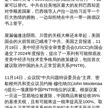
家可以替代。中共在拉美地区最大的友邦巴西却是
对华顺差国家，巴西领导人卢拉一边给习近平一个
巨大热情的拥抱，一边却拒绝在中共一带一路倡议
书上签字。

屋漏偏逢连阴雨。川普的关税大棒还未举起，美国
国会的火箭筒就已瞄准了中共。美国之音报道，11
月19日，美中经济与安全审查委员会(USCC)向国会
递交了2024年度报告，提出了一系列有可能彻底改
变美中经济与技术竞争格局的政策建议，包括首次
建议取消中国的永久正常贸易关系(PNTR)。

11月14日，众议院“中共问题特设委员会”主席、密
歇根州共和党众议员约翰·穆伦纳尔(John Moolenaa
r)提出一项废除中国PNTR地位的议案。根据议案，
一旦这一贸易地位被废除，中国商品将被征收35%
的基准关税，且有可能将这一税率提高至100%。取
消永久正常贸易关系对中共的打击力度不亚于川普