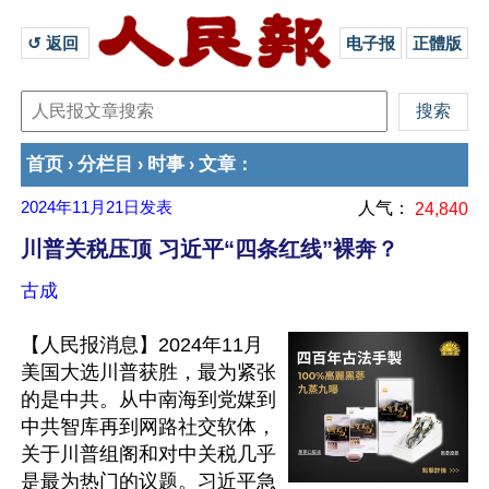
↺ 返回 
电子报
正體版
首页
分栏目
时事
文章
›
›
›
：
2024年11月21日
发表
人气：
24,840
川普关税压顶 习近平“四条红线”裸奔？
古成
【人民报消息】2024年11月
美国大选川普获胜，最为紧张
的是中共。从中南海到党媒到
中共智库再到网路社交软体，
关于川普组阁和对中关税几乎
是最为热门的议题。习近平急