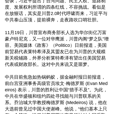
会谈，习近平提出了台湾问题、民主人权、道路制
度、发展权利所谓的四条红线，不容挑战。看似是
在放狠话，其实是川普2.0时代呼啸而来，习近平与
中共泰山压顶，提前裸奔，走夜路吹口哨壮胆。

11月19日，川普宣布商务部长人选为华尔街亿万富
豪卢特尼克，又一位对华鹰派，川普内阁“梦之队”增
容。美国媒体《政客》（Politico）日前报道，美国
前贸易代表莱特希泽及其盟友已在为川普的大规糢
新关税铺路，外界分析莱特希泽有望出任美国贸易
代表或财政部长。这对中共来说又是噩梦。

中共目前焦急如热锅蚂蚁，据金融时报日前报道，
前白宫亚洲事务高级官员埃文·梅德罗斯 (Evan Med
eiros) 表示，川普的胜利让中国“措手不及”。为此，
中共在华盛顿和纽约四处寻找能与川普联系的关
系。乔治城大学教授梅德罗斯 (Medeiros) 说，他在
大选前曾见过中国大使谢峰。他说，“他们基本上只