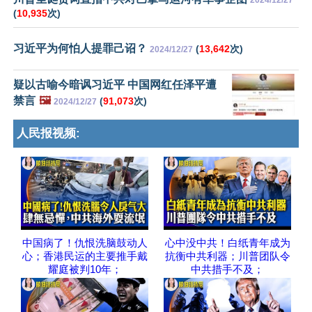
2024/12/27
(
10,935
次)
习近平为何怕人提罪己诏？
(
13,642
次)
2024/12/27
疑以古喻今暗讽习近平 中国网红任泽平遭
禁言
🖼️
(
91,073
次)
2024/12/27
人民报视频:
中国病了！仇恨洗脑鼓动人
心中没中共！白纸青年成为
心；香港民运的主要推手戴
抗衡中共利器；川普团队令
耀庭被判10年；
中共措手不及；