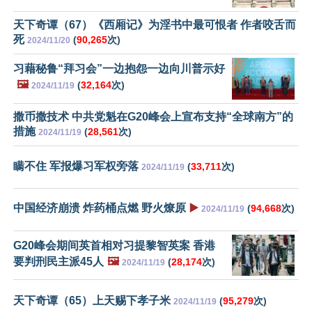
天下奇谭（67）《西厢记》为淫书中最可恨者 作者咬舌而
死
(
90,265
次)
2024/11/20
习藉秘鲁“拜习会”一边抱怨一边向川普示好
🖼️
(
32,164
次)
2024/11/19
撒币撒技术 中共党魁在G20峰会上宣布支持“全球南方”的
措施
(
28,561
次)
2024/11/19
瞒不住 军报爆习军权旁落
(
33,711
次)
2024/11/19
中国经济崩溃 炸药桶点燃 野火燎原
▶️
(
94,668
次)
2024/11/19
G20峰会期间英首相对习提黎智英案 香港
要判刑民主派45人
🖼️
(
28,174
次)
2024/11/19
天下奇谭（65）上天赐下孝子米
(
95,279
次)
2024/11/19