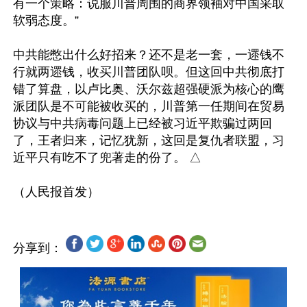
有一个策略：说服川普周围的商界领袖对中国采取
软弱态度。”

中共能憋出什么好招来？还不是老一套，一遝钱不
行就两遝钱，收买川普团队呗。但这回中共彻底打
错了算盘，以卢比奥、沃尔兹超强硬派为核心的鹰
派团队是不可能被收买的，川普第一任期间在贸易
协议与中共病毒问题上已经被习近平欺骗过两回
了，王者归来，记忆犹新，这回是复仇者联盟，习
近平只有吃不了兜著走的份了。 △

分享到：