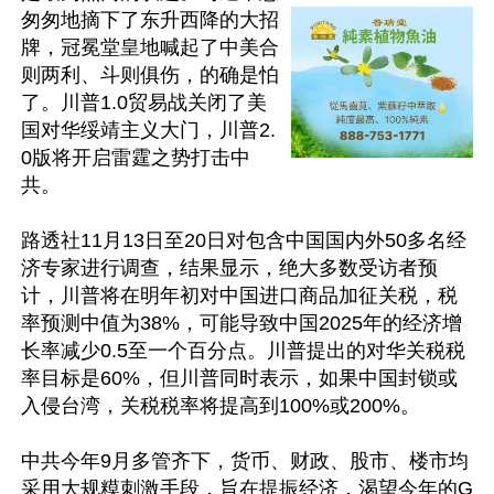
匆匆地摘下了东升西降的大招
牌，冠冕堂皇地喊起了中美合
则两利、斗则俱伤，的确是怕
了。川普1.0贸易战关闭了美
国对华绥靖主义大门，川普2.
0版将开启雷霆之势打击中
共。

路透社11月13日至20日对包含中国国内外50多名经
济专家进行调查，结果显示，绝大多数受访者预
计，川普将在明年初对中国进口商品加征关税，税
率预测中值为38%，可能导致中国2025年的经济增
长率减少0.5至一个百分点。川普提出的对华关税税
率目标是60%，但川普同时表示，如果中国封锁或
入侵台湾，关税税率将提高到100%或200%。

中共今年9月多管齐下，货币、财政、股市、楼市均
采用大规糢刺激手段，旨在提振经济，渴望今年的G