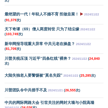
次)
最绝望的一代！年轻人不婚不育 拒做韭菜！
▶️
2024/11/22
(
91,379
次)
天下奇谭（69）僧人两度转世 只为了结尘缘
2024/11/22
(
103,749
次)
新华网报导现重大异常 中共元老在操盘？
2024/11/22
(
81,709
次)
川普关税压顶 习近平“四条红线”裸奔？
(
24,840
2024/11/22
次)
大陆失独老人要警惕被“莫名失踪”
(
25,285
次)
2024/11/22
川普团队令中共措手不及
(
26,555
次)
2024/11/21
中共的网际网路大会 引世关注的网封大墙与小院高墙
(
24,026
次)
2024/11/21