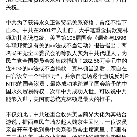
关税。

中共为了获得永久正常贸易关系资格，曾经不惜下
血本。中共在2001年入世前，大手笔重金捐款克林
顿助其竞选总统。美国第105届国会《调查与1996
年联邦竞选有关的非法或不当活动》报告指出，两
名民主党全国委员会的筹款人实为中共代理人，为
民主党全国委员会筹集或捐助了282.56万美元中的
近80%的非法或不当捐款。克林顿当选后，亲自在
白宫设立一个“中国厅”，并亲自进场逐个游说反对P
NTR的国会议员，最终成功地疏通了国会给予的中
国永久贸易特权，次年中共成功入世。可以说中共
能够入世，美国前总统克林顿是最大的推手。

不仅如此，中共还重金收买美国商界大佬为其站台
游说，据西单民主墙发起人魏京生回忆，一位议员
亲自开车带他到美中关系委员会主席家里，那里有