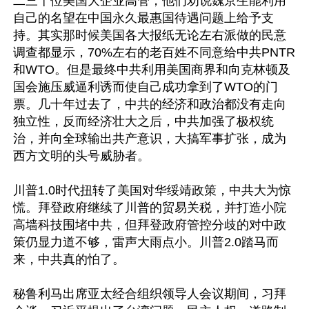
二三十位美国大企业高管，他们劝说魏京生能利用
自己的名望在中国永久最惠国待遇问题上给予支
持。其实那时候美国各大报纸无论左右派做的民意
调查都显示，70%左右的老百姓不同意给中共PNTR
和WTO。但是最终中共利用美国商界和向克林顿及
国会施压威逼利诱而使自己成功拿到了WTO的门
票。几十年过去了，中共的经济和政治都没有走向
独立性，反而经济壮大之后，中共加强了极权统
治，并向全球输出共产意识，大搞军事扩张，成为
西方文明的头号威胁者。

川普1.0时代扭转了美国对华绥靖政策，中共大为惊
慌。拜登政府继续了川普的贸易关税，并打造小院
高墙科技围堵中共，但拜登政府管控分歧的对中政
策仍显力道不够，雷声大雨点小。川普2.0踏马而
来，中共真的怕了。

秘鲁利马出席亚太经合组织领导人会议期间，习拜