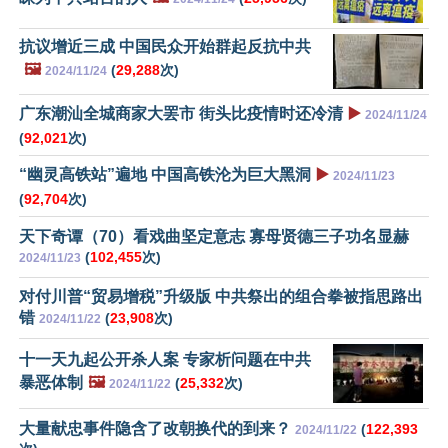
抗议增近三成 中国民众开始群起反抗中共
🖼️
(
29,288
次)
2024/11/24
广东潮汕全城商家大罢市 街头比疫情时还冷清
▶️
2024/11/24
(
92,021
次)
“幽灵高铁站”遍地 中国高铁沦为巨大黑洞
▶️
2024/11/23
(
92,704
次)
天下奇谭（70）看戏曲坚定意志 寡母贤德三子功名显赫
(
102,455
次)
2024/11/23
对付川普“贸易增税”升级版 中共祭出的组合拳被指思路出
错
(
23,908
次)
2024/11/22
十一天九起公开杀人案 专家析问题在中共
暴恶体制
🖼️
(
25,332
次)
2024/11/22
大量献忠事件隐含了改朝换代的到来？
(
122,393
2024/11/22