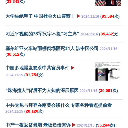
(
31,343
次)
大学生绝望了 中国社会火山震颤！
▶️
(
95,594
次)
2024/11/16
习近平视察的78军只字不提“习主席”
(
85,462
次)
2024/11/16
塞尔维亚火车站雨棚倒塌砸死14人 涉中国公司
2024/11/16
(
30,512
次)
中国多地爆发怒杀中共官员事件
▶️
(
91,754
次)
2024/11/15
“珠海撞人”背后不为人知的深层原因
(
30,091
次)
2024/11/15
中共党魁与拜登在南美会谈什么 专家各种看点提前看
(
28,126
次)
2024/11/15
中产一夜返贫暴增 老板负债哭诉
▶️
(
95,244
次)
2024/11/15