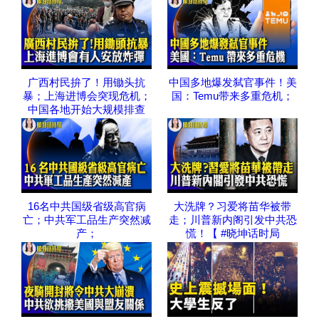
广西村民拚了！用锄头抗
中国多地爆发弑官事件！美
暴；上海进博会突现危机；
国：Temu带来多重危机；
中国各地开始大规模排查
16名中共国级省级高官病
大洗牌？习爱将苗华被带
亡；中共军工品生产突然减
走；川普新内阁引发中共恐
产；
慌！【 #晓坤话时局