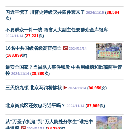
习近平慌了 川普史诗级灭共四件套来了
(
36,564
2024/11/15
次)
不要群众一针一线 两省人大副主任要群众金库银库
(
27,231
次)
2024/11/14
16名中共国级省级高官病亡
🖼️
2024/11/14
(
168,899
次)
最安全国家？当街杀人事件频发 中共用维稳和欺骗两手管
控
(
29,380
次)
2024/11/14
三天饿九顿 北京马驹桥惨状
▶️
(
90,959
次)
2024/11/14
北京衞戍区还效忠习近平吗？
(
87,999
次)
2024/11/14
从“万圣节抓鬼”到“万人骑处分学生”谁把中
共逼疯
🖼️
(
28,390
次)
2024/11/13