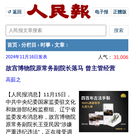
↺ 返回 
电子报
正體版
首页
分栏目
时事
文章
›
›
›
：
2024年11月16日
发表
人气：
31,006
故宫博物院原常务副院长落马 曾主管经营
高茹之
【人民报消息】11月15日，
中共中央纪委国家监委驻文化
和旅游部纪检监察组、辽宁省
监委发布消息称，故宫博物院
原常务副院长王亚民因“涉嫌
严重违纪违法”，正在接受调