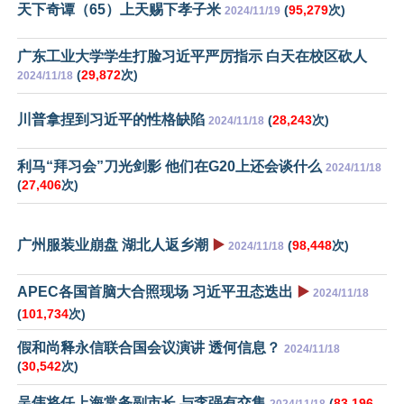
天下奇谭（65）上天赐下孝子米
(
95,279
次)
2024/11/19
广东工业大学学生打脸习近平严厉指示 白天在校区砍人
(
29,872
次)
2024/11/18
川普拿捏到习近平的性格缺陷
(
28,243
次)
2024/11/18
利马“拜习会”刀光剑影 他们在G20上还会谈什么
2024/11/18
(
27,406
次)
广州服装业崩盘 湖北人返乡潮
▶️
(
98,448
次)
2024/11/18
APEC各国首脑大合照现场 习近平丑态迭出
▶️
2024/11/18
(
101,734
次)
假和尚释永信联合国会议演讲 透何信息？
2024/11/18
(
30,542
次)
吴伟将任上海常务副市长 与李强有交集
(
83,196
2024/11/18