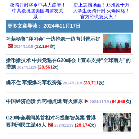
夜骑开封将令中共大崩溃！
史上震撼场面！郑州数十万
中共欲挑拨美国与盟友关
大学生夜骑开封 火爆网络！
系；
官方恐慌急灭火！｜
更多文章导读：
2024年11月17日
习藉秘鲁“拜习会”一边抱怨一边向川普示好
🖼️
(
32,164
次)
2024/11/19
撒币撒技术 中共党魁在G20峰会上宣布支持“全球南方”的
措施
(
28,561
次)
2024/11/19
瞒不住 军报爆习军权旁落
(
33,711
次)
2024/11/19
中国经济崩溃 炸药桶点燃 野火燎原
▶️
(
94,668
次)
2024/11/19
G20峰会期间英首相对习提黎智英案 香港
要判刑民主派45人
🖼️
(
28,174
次)
2024/11/19