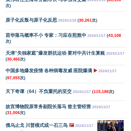
次)
原子化反叛与原子化反思
(
30,261
次)
2024/11/18
苗华落马概率不小 专家：习应在煎熬中
(
43,108
2024/11/17
次)
天津“失独家庭”爆发群抗运动 要对中共计生算账
2024/11/17
(
30,466
次)
中国多地爆发疫情 各种病毒发威 医院爆满
▶️
2024/11/17
(
97,055
次)
天下奇谭（64）不负重托的至交
(
115,186
次)
2024/11/17
故宫博物院原常务副院长落马 曾主管经营
2024/11/17
(
31,006
次)
俄乌止戈 川普模式或一石三鸟
🖼️
2024/11/17