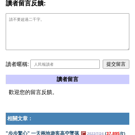
讀者留言反饋:
讀者暱稱:
讀者留言
歡迎您的留言反饋。
相關文章：
"步步驚心" 一天兩地遊客高空墜落
🖼️
(
37,895
次)
2022/7/24