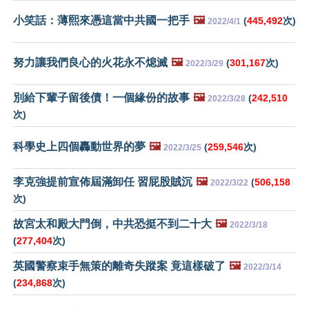
小笑話：薄熙來憑這當中共國一把手
🖼️
(
445,492
次)
2022/4/1
努力讓我們良心的火花永不熄滅
🖼️
(
301,167
次)
2022/3/29
別給下輩子留後債！一個緣份的故事
🖼️
(
242,510
2022/3/28
次)
科學史上四個轟動世界的夢
🖼️
(
259,546
次)
2022/3/25
李克強提前宣佈屆滿卸任 習屁股賊沉
🖼️
(
506,158
2022/3/22
次)
故宮太和殿大門倒，中共恐挺不到二十大
🖼️
2022/3/18
(
277,404
次)
英國警察束手無策的離奇失蹤案 竟這樣破了
🖼️
2022/3/14
(
234,868
次)