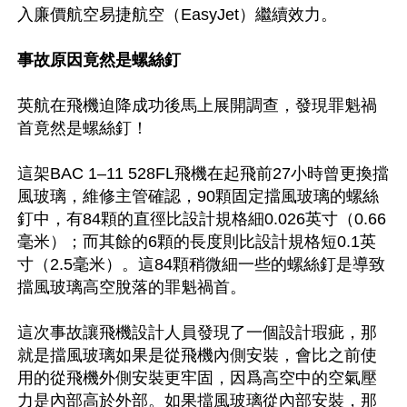
入廉價航空易捷航空（EasyJet）繼續效力。

事故原因竟然是螺絲釘
英航在飛機迫降成功後馬上展開調查，發現罪魁禍
首竟然是螺絲釘！

這架BAC 1–11 528FL飛機在起飛前27小時曾更換擋
風玻璃，維修主管確認，90顆固定擋風玻璃的螺絲
釘中，有84顆的直徑比設計規格細0.026英寸（0.66
毫米）；而其餘的6顆的長度則比設計規格短0.1英
寸（2.5毫米）。這84顆稍微細一些的螺絲釘是導致
擋風玻璃高空脫落的罪魁禍首。

這次事故讓飛機設計人員發現了一個設計瑕疵，那
就是擋風玻璃如果是從飛機內側安裝，會比之前使
用的從飛機外側安裝更牢固，因爲高空中的空氣壓
力是內部高於外部。如果擋風玻璃從內部安裝，那