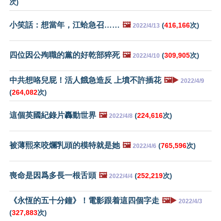
次)
小笑話：想當年，江蛤急召……
🖼️
(
416,166
次)
2022/4/13
四位因公殉職的黨的好乾部猝死
🖼️
(
309,905
次)
2022/4/10
中共想咯兒屁！活人餓急造反 上墳不許插花
🖼️▶️
2022/4/9
(
264,082
次)
這個英國紀錄片轟動世界
🖼️
(
224,616
次)
2022/4/8
被薄熙來咬爛乳頭的模特就是她
🖼️
(
765,596
次)
2022/4/6
喪命是因爲多長一根舌頭
🖼️
(
252,219
次)
2022/4/4
《永恆的五十分鐘》！電影跟着這四個字走
🖼️▶️
2022/4/3
(
327,883
次)