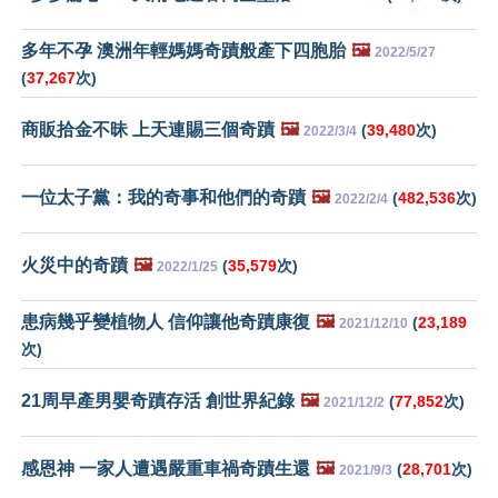
多年不孕 澳洲年輕媽媽奇蹟般產下四胞胎
🖼️
2022/5/27
(
37,267
次)
商販拾金不昧 上天連賜三個奇蹟
🖼️
(
39,480
次)
2022/3/4
一位太子黨：我的奇事和他們的奇蹟
🖼️
(
482,536
次)
2022/2/4
火災中的奇蹟
🖼️
(
35,579
次)
2022/1/25
患病幾乎變植物人 信仰讓他奇蹟康復
🖼️
(
23,189
2021/12/10
次)
21周早產男嬰奇蹟存活 創世界紀錄
🖼️
(
77,852
次)
2021/12/2
感恩神 一家人遭遇嚴重車禍奇蹟生還
🖼️
(
28,701
次)
2021/9/3