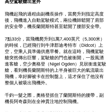
高空駕駛艙出意外
飛機起飛的過程由副機長操作，當爬升到指定高度
後，飛機進入自動駕駛模式，兩位機師鬆開了肩部
的安全帶，機長蘭開斯特甚至鬆開了腰部安全帶。

7點33分，當飛機爬升到1萬7,400英尺（5,300米）
的時候，已經飛行到牛津郡迪考特市（Didcot）上
空，空乘人員準備供應早餐。就在這時，飛機駕駛
艙突然傳出巨響，駕駛艙的門也被衝開，一股風湧
進客艙，空少奧格登（Nigel Ogden）見狀衝進駕駛
艙，看到機長蘭開斯特的上半身被巨大的氣流吸出
飛機，幸好腳被卡在控制盤上，這才保住了他沒有
整個人被吸出飛機外。

千鈞一髮之際，奧格登抓住了蘭開斯特的腰帶，副
機長阿奇森則在全神貫注地控制飛機。
