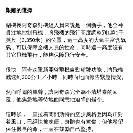
艱難的選擇
副機長阿奇森對機組人員來說是一個新手，他全神
貫注地控制飛機，將飛機的飛行高度調整到1萬1千
英尺（3,350米）的位置，這一高度的大氣中富含氧
氣，可以保障全機人員的性命，同時這一高度沒有
其它飛機飛行，能夠保障飛行安全。

很快，阿奇森重新開啓飛機自動駕駛功能，將飛機
減速到300公里／小時，同時向地面報告緊急情況。

然而呼嘯的風聲，讓阿奇森完全聽不清塔臺的回
覆，他焦急地等待地面同意他迫降的指令。

這時候，一直拉着蘭開斯特的空少奧格登因爲正對
着風口，已經快被凍僵，身體也有擦傷，但他希望
保住機長的命，一直在鼓勵自己堅持。
