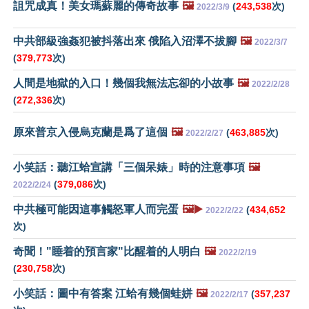
詛咒成真！美女瑪蘇麗的傳奇故事
🖼️
(
243,538
次)
2022/3/9
中共部級強姦犯被抖落出來 俄陷入沼澤不拔腳
🖼️
2022/3/7
(
379,773
次)
人間是地獄的入口！幾個我無法忘卻的小故事
🖼️
2022/2/28
(
272,336
次)
原來普京入侵烏克蘭是爲了這個
🖼️
(
463,885
次)
2022/2/27
小笑話：聽江蛤宣講「三個呆婊」時的注意事項
🖼️
(
379,086
次)
2022/2/24
中共極可能因這事觸怒軍人而完蛋
🖼️▶️
(
434,652
2022/2/22
次)
奇聞！"睡着的預言家"比醒着的人明白
🖼️
2022/2/19
(
230,758
次)
小笑話：圖中有答案 江蛤有幾個蛙姘
🖼️
(
357,237
2022/2/17