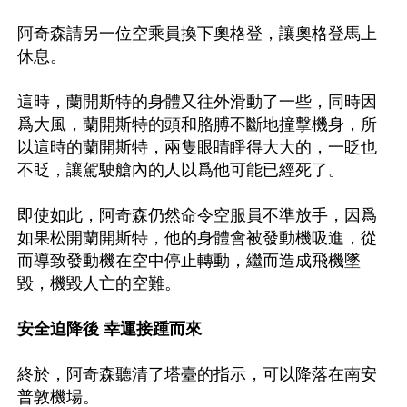
阿奇森請另一位空乘員換下奧格登，讓奧格登馬上
休息。

這時，蘭開斯特的身體又往外滑動了一些，同時因
爲大風，蘭開斯特的頭和胳膊不斷地撞擊機身，所
以這時的蘭開斯特，兩隻眼睛睜得大大的，一眨也
不眨，讓駕駛艙內的人以爲他可能已經死了。

即使如此，阿奇森仍然命令空服員不準放手，因爲
如果松開蘭開斯特，他的身體會被發動機吸進，從
而導致發動機在空中停止轉動，繼而造成飛機墜
毀，機毀人亡的空難。

安全迫降後 幸運接踵而來
終於，阿奇森聽清了塔臺的指示，可以降落在南安
普敦機場。
