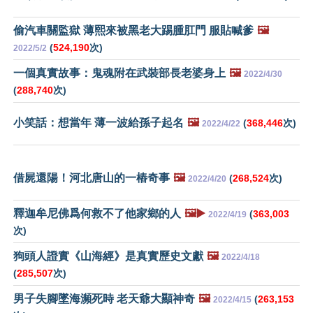
偷汽車關監獄 薄熙來被黑老大踢腫肛門 服貼喊爹
🖼️
(
524,190
次)
2022/5/2
一個真實故事：鬼魂附在武裝部長老婆身上
🖼️
2022/4/30
(
288,740
次)
小笑話：想當年 薄一波給孫子起名
🖼️
(
368,446
次)
2022/4/22
借屍還陽！河北唐山的一樁奇事
🖼️
(
268,524
次)
2022/4/20
釋迦牟尼佛爲何救不了他家鄉的人
🖼️▶️
(
363,003
2022/4/19
次)
狗頭人證實《山海經》是真實歷史文獻
🖼️
2022/4/18
(
285,507
次)
男子失腳墜海瀕死時 老天爺大顯神奇
🖼️
(
263,153
2022/4/15