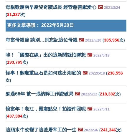
母親歡慶兩早產兒奇蹟成長 經營慈善獻愛心
🖼️
2021/8/24
(
31,327
次)
更多文章導讀：
2022年5月20日
每當母親節 請別…別忘記這位母親
🖼️
(
305,956
次)
2022/5/20
哇！「國際在線」出的這新聞就怕聯想
🖼️
2022/5/19
(
193,765
次)
怪事！數噸重巨石是如何逃出湖底的
🖼️
(
236,556
2022/5/18
次)
躲過66年 被一張納粹工作證破局
🖼️
(
218,382
次)
2022/5/12
憶當年！老江，嚴肅點兒！拍證件照呢
🖼️
2022/5/11
(
437,384
次)
這頭水牛改變了這些屠宰工的一生
🖼️
(
241,346
次)
2022/5/6