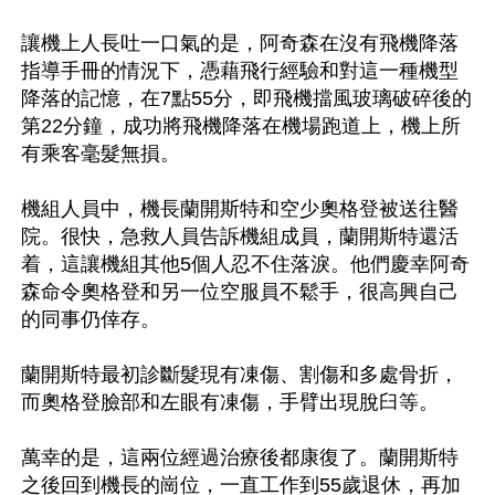
讓機上人長吐一口氣的是，阿奇森在沒有飛機降落
指導手冊的情況下，憑藉飛行經驗和對這一種機型
降落的記憶，在7點55分，即飛機擋風玻璃破碎後的
第22分鐘，成功將飛機降落在機場跑道上，機上所
有乘客毫髮無損。

機組人員中，機長蘭開斯特和空少奧格登被送往醫
院。很快，急救人員告訴機組成員，蘭開斯特還活
着，這讓機組其他5個人忍不住落淚。他們慶幸阿奇
森命令奧格登和另一位空服員不鬆手，很高興自己
的同事仍倖存。

蘭開斯特最初診斷髮現有凍傷、割傷和多處骨折，
而奧格登臉部和左眼有凍傷，手臂出現脫臼等。

萬幸的是，這兩位經過治療後都康復了。蘭開斯特
之後回到機長的崗位，一直工作到55歲退休，再加