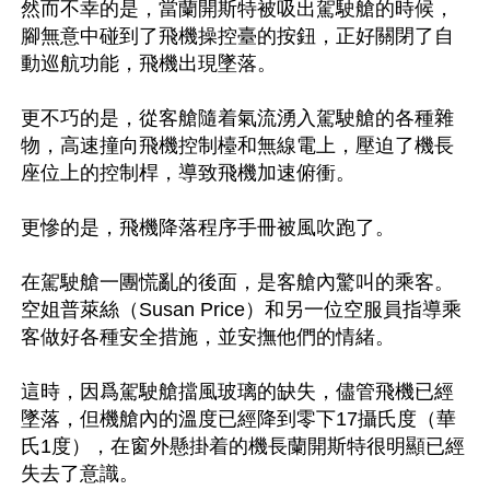
然而不幸的是，當蘭開斯特被吸出駕駛艙的時候，
腳無意中碰到了飛機操控臺的按鈕，正好關閉了自
動巡航功能，飛機出現墜落。

更不巧的是，從客艙隨着氣流湧入駕駛艙的各種雜
物，高速撞向飛機控制檯和無線電上，壓迫了機長
座位上的控制桿，導致飛機加速俯衝。

更慘的是，飛機降落程序手冊被風吹跑了。

在駕駛艙一團慌亂的後面，是客艙內驚叫的乘客。
空姐普萊絲（Susan Price）和另一位空服員指導乘
客做好各種安全措施，並安撫他們的情緒。

這時，因爲駕駛艙擋風玻璃的缺失，儘管飛機已經
墜落，但機艙內的溫度已經降到零下17攝氏度（華
氏1度），在窗外懸掛着的機長蘭開斯特很明顯已經
失去了意識。
